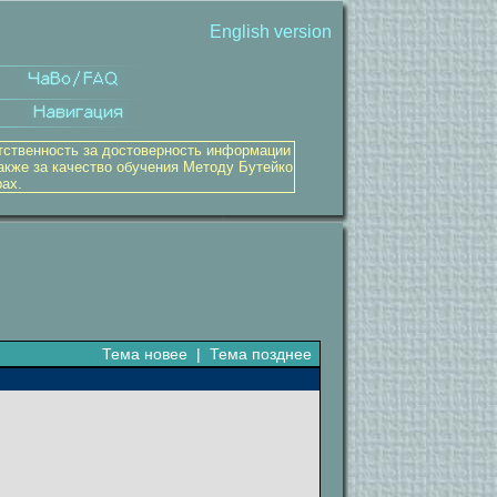
English version
тственность за достоверность информации
акже за качество обучения Методу Бутейко
рах.
Тема новее
|
Тема позднее