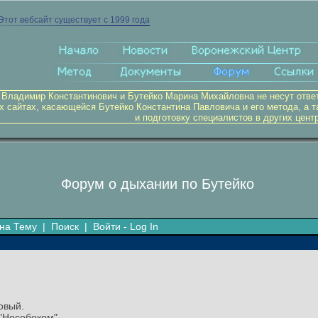
Этот вебсайт существует с 1999 года
 Владимир Константинович и Бутейко Марина Михайловна не несут отве
х сайтах, касающейся Бутейко Константина Павловича и его метода, а т
и подготовку специалистов в других цент
Форум о дыхании по Бутейко
на Тему
|
Поиск
|
Войти - Log In
овый.
Нособеком"....