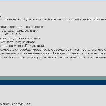
с.
того я получил. Куча операций и всё что сопутствует этому заболе
ейко облегчить своё состо-
я большая сила воли для
еня ПРОБЛЕМА
 я не могу контролировать
аклеивать рот, немного
ается на много. При дыхании
 заклеивался вообще кровеносные сосуды сузились настолько, что 
и дыханием я тоже не зенимался. Но когда получается поспать с за
уствие более или менее удовлетворительное даже если я не заним
о знать следующее: