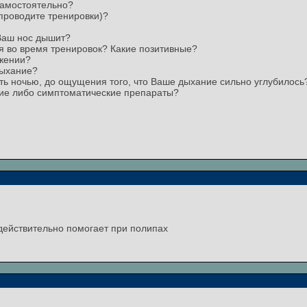
самостоятельно?
 проводите тренировки)?
 Ваш нос дышит?
я во время тренировок? Какие позитивные?
ижении?
дыхание?
ть ночью, до ощущения того, что Ваше дыхание сильно углубилось
кие либо симптоматические препараты?
действительно помогает при полипах