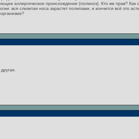
еющее аллергическое происхождение (полиноз). Кто же прав? Как
ии: вся слизитая носа зарастет полипами, и кончится всё это ас
 организме?
 другая.