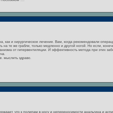
, как и хирургическое лечение. Вам, когда рекомендовали операци
 на те же грабли, только медленно и другой ногой. Но если, конеч
анизма от гипервентиляции. И эффективность метода при этих забо
ча.
.е. мыслить здраво.
ерждает, что к полипам в носу и непереносимости анальгина и ас