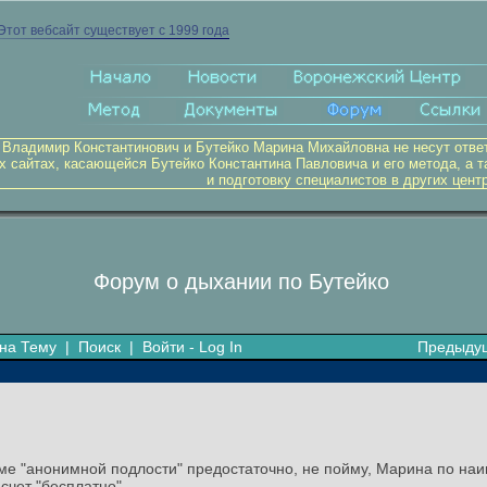
Этот вебсайт существует с 1999 года
 Владимир Константинович и Бутейко Марина Михайловна не несут отве
х сайтах, касающейся Бутейко Константина Павловича и его метода, а т
и подготовку специалистов в других цент
Форум о дыхании по Бутейко
на Тему
|
Поиск
|
Войти - Log In
Предыду
ме "анонимной подлости" предостаточно, не пойму, Марина по наив
счет "бесплатно"