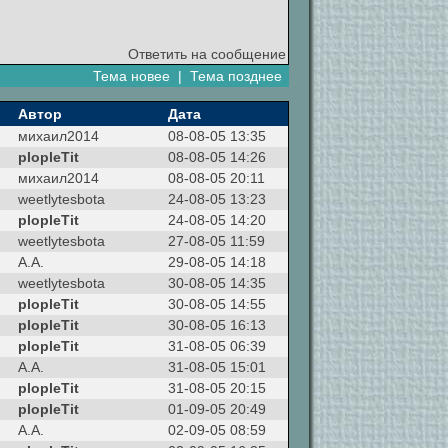
Ответить на сообщение
Тема новее
|
Тема позднее
Автор
Дата
михаил2014
08-08-05 13:35
plopleTit
08-08-05 14:26
михаил2014
08-08-05 20:11
weetlytesbota
24-08-05 13:23
plopleTit
24-08-05 14:20
weetlytesbota
27-08-05 11:59
A.A.
29-08-05 14:18
weetlytesbota
30-08-05 14:35
plopleTit
30-08-05 14:55
plopleTit
30-08-05 16:13
plopleTit
31-08-05 06:39
A.A.
31-08-05 15:01
plopleTit
31-08-05 20:15
plopleTit
01-09-05 20:49
A.A.
02-09-05 08:59