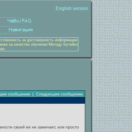
English version
тственность за достоверность информации
акже за качество обучения Методу Бутейко
рах.
щее сообщение
|
Следующее сообщение
ности своей ее не замечает, или просто