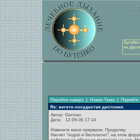
Бутейко
на други
Перейти наверх
|
Новая Тема
|
Перейти 
Re: вегето-сосудистая дистония.
Автор: German
Дата: 12-09-05 17:14
Извините меня прервали. Продолжу.
Насчет "подло и бесплатно": на этом фору
работает не обращая внимания на нее. На