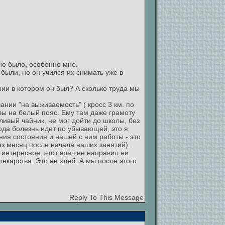
но было, особенно мне.
ыли, но он учился их снимать уже в
нии в котором он был? А сколько труда мы
нии "на выживаемость" ( кросс 3 км. по
вы на белый пояс. Ему там даже грамоту
ливый чайник, не мог дойти до школы, без
 года болезнь идет по убывающей, это я
ния состояния и нашей с ним работы - это
ез месяц после начала наших занятий).
интересное, этот врач не направил ни
екарства. Это ее хлеб. А мы после этого
Reply To This Message