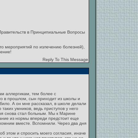
Правительств в Принципиальные Вопросы
то мероприятий по излечению болезней),
чение!
Reply To This Message
ам аллергикам, тем более с
то в прошлом, сын приходит из школы и
ыбило. А он мне рассказал, в школе делали
 таких умников, ведь приступов у него
дня снова стал больным. Мы к Марине
ыхание из нормы впереди предстоит еще
спомним вместе. Вспомнили. Через два дня
об этом и спросить моего согласия, иначе