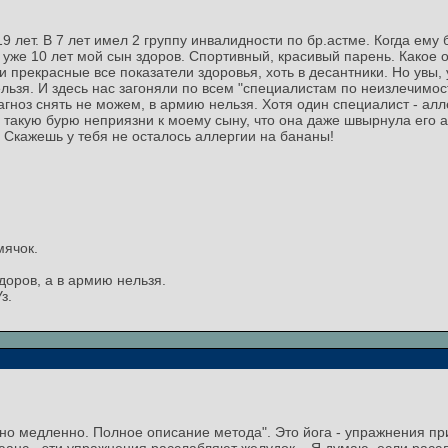
19 лет. В 7 лет имел 2 группу инвалидности по бр.астме. Когда ем
уже 10 лет мой сын здоров. Спортивный, красивый парень. Какое 
и прекрасные все показатели здоровья, хоть в десантники. Но увы,
льзя. И здесь нас загоняли по всем "специалистам по неизлечимост
ноз снять не можем, в армию нельзя. Хотя один специалист - аллер
о такую бурю неприязни к моему сыну, что она даже швырнула его 
! Скажешь у тебя не осталось аллергии на бананы!
мячок.
доров, а в армию нельзя.
з.
 но медленно. Полное описание метода". Это йога - упражнения пр