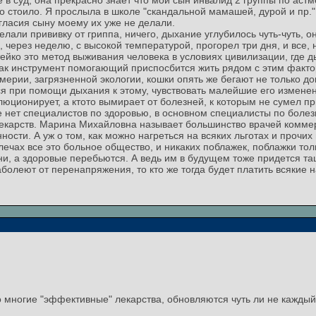
 суд, она прекрасно знает что мой сын инвалид 2 группы по астме 
это стоило. Я прослыла в школе "скандальной мамашей, дурой и пр."
гласия сыну моему их уже не делали.
елали прививку от гриппа, ничего, дыхание углубилось чуть-чуть, о
 через неделю, с высокой температурой, прогорел три дня, и все,
йко это метод выживания человека в условиях цивилизации, где д
ак инструмент помогающий приспосбится жить рядом с этим факто
рии, загрязненной экологии, кошки опять же бегают не только дома
ся при помощи дыхания к этому, чувствовать малейшие его измене
люционирует, а ктото вымирает от болезней, к которым не сумел п
 нет специалистов по здоровью, в основном специалисты по болезн
лекарств. Марина Михайловна называет большинство врачей комм
сти. А уж о том, как можно нагреться на всяких льготах и прочих
лечах все это больное общество, и никаких поблажек, поблажки тол
ни, а здоровые перебьются. А ведь им в будущем тоже придется т
заболеют от перенапряжения, то кто же тогда будет платить всякие
 многие "эффективные" лекарства, обновляются чуть ли не каждый