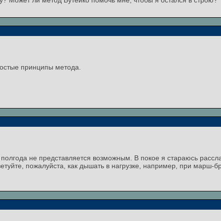
у? Может ли метод Бутейко помочь мне, чтобы я остался в строю?
ростые принципы метода.
 полгода не представляется возможным. В покое я стараюсь рассл
етуйте, пожалуйста, как дышать в нагрузке, например, при марш-б