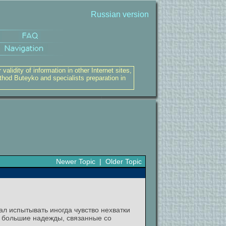
Russian version
alidity of information in other Internet sites,
thod Buteyko and specialists preparation in
Newer Topic
|
Older Topic
ал испытывать иногда чувство нехватки
ли большие надежды, связанные со