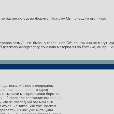
не разместилось на форуме. Поэтому Мы приводим его ниже.
ерерос астму" - т.е. была, а теперь нет. Объяснить они не могут, куд
Я детскому аллергологу показала материалы по Бутейко, он пришел в
ицы, попали в нее в очередном
али нас после полного курса
сле выписки мы принимали беротек,
лин. 2 февраля состояние стало еще
, что за последний год мой сын
 отчаяние такое, что хоть волком
терапевты, из нас уже вытащили