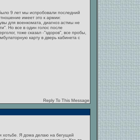
у было 9 лет мы испробовали последний
отношение имеет это к армии:
 увы для военкомата, диагноз астмы не
и". Но все в один голос после
голог, тоже сказал -"здоров", все пробы,
амбулаторную карту в дверь кабинета с
Reply To This Message
и хотьбе. Я дома делаю на бегущей