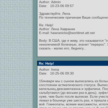
Author:
Admin
Date: 10-23-06 09:57
Здравствуйте, Лена.
По техническим причинам Ваше сообщени 
Re: Help!
Author: Лена Хавраник
E-mail: hawranicks@worldnet.att.net
Body: В США, где я живу, это называется "п
неизлечимой болезнью, значит "перерос". 
сказать - жалко его, беднягу...
Re: Help!
Author: Irena
Date: 10-25-06 09:30
15января мы с сыном выписались из больн
сосстоянии астматического статуса. Выпис
капельниц дексаметазона и эуфилина. По
сальбутамол (до восьми раз в день), эуфе
хуже, чем было после выписки. Если учесть
лежал в боьнице уже шесть раз, я пришла в
вой. Гомеопаты, всякие массажисты, игло