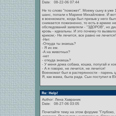
Date: 08-22-06 07:44
Не то слово "поможет". Моему сыну в уже 
шанс, попали к Марине Михайловне. И вот 
в военкомате, когда был призыв у него был
снимается пожизненно, то есть в армию не
обследований заявляли - "ЗДОРОВ", но диаг
кровь - идеальны. И это почему-то вызвал
криком;- Не лечится, все равно не лечится
-Нет.
-Откуда ты знаешь?
- Я их ем.
-А на животных?
-нет
- откуда знаешь?
- У меня дома собака, кошка, попугай и хо
- А я говорю, не лечится, не лечится!
Военкомат был в растерянности - парень з
Я, как мама, была рада. Сын поступил в ВУ
Re: Help!
Author:
Лена Хавраник
Date: 08-27-06 03:05
Почитайте тему на этом форуме "Глубоко,