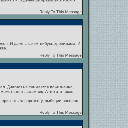
абляют - то делаешь правильно. Кто-то
Reply To This Message
болен. И даже с каким-нибудь хронизмом. И
ква.
Reply To This Message
бал. Диагноз не снимается пожизненно,
 может стоять штампик. А что это такое,
о признать аллергологу, амбиции наверно,
Reply To This Message