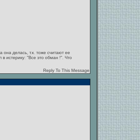
а она делась, т.к. тоже считают ее
 истерику: "Все это обман !". Что
Reply To This Message