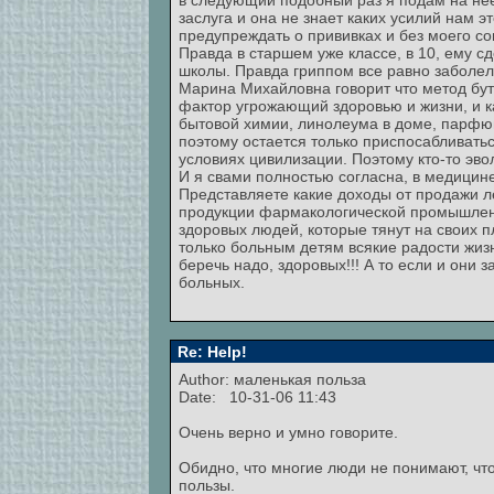
в следующий подобный раз я подам на нее в
заслуга и она не знает каких усилий нам 
предупреждать о прививках и без моего со
Правда в старшем уже классе, в 10, ему сд
школы. Правда гриппом все равно заболел,
Марина Михайловна говорит что метод буте
фактор угрожающий здоровью и жизни, и к
бытовой химии, линолеума в доме, парфюме
поэтому остается только приспосабливать
условиях цивилизации. Поэтому кто-то эво
И я свами полностью согласна, в медицине
Представляете какие доходы от продажи 
продукции фармакологической промышленно
здоровых людей, которые тянут на своих п
только больным детям всякие радости жиз
беречь надо, здоровых!!! А то если и они 
больных.
Re: Help!
Author: маленькая польза
Date: 10-31-06 11:43
Очень верно и умно говорите.
Обидно, что многие люди не понимают, что
пользы.