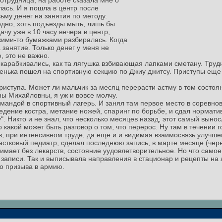
Сотрудница, на работе сказала мне о
лась. И я пошла в центр после
зьму денег на занятия по методу.
дно, хоть подъезды мыть, лишь бы
чу уже в 10 часу вечера в центр,
кими-то бумажками разбиралась. Когда
 занятие. Только денег у меня не
, это не важно.
ыкарабкивались, как та лягушка взбивающая лапками сметану. Труд
нька пошел на спортивную секцию по Джиу джитсу. Приступы еще б
приступа. Может ли мальчик за месяц перерасти астму в том состоя
ны Михайловны, я уж и вовсе молчу.
мандой в спортивный лагерь. И занял там первое место в соревнова
едение костра, метание ножей, спаринг по борьбе, и сдал нормати
". Никто и не знал, что несколько месяцев назад, этот самый вынос
то какой может быть разговор о том, что перерос. Ну там в течении
, при интенсивном труде, да еще и и видимая взаимосвязь улучше
частковый педиатр, сделал последнюю запись, в марте месяце (чер
мает без лекарств, состояние уудовлетворительное. Но что самое 
 записи. Так и выписывала направления в стационар и рецепты на л
го призыва в армию.