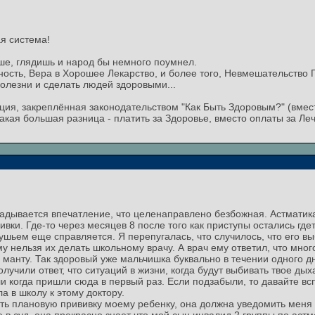
ая система!
аше, глядишь и народ бы немного поумнел.
ть, Вера в Хорошее Лекарство, и более того, Невмешательство 
олезни и сделать людей здоровыми...
ция, закреплённая законодательством "Как Быть Здоровым?" (вмес
какая большая разница - платить за Здоровье, вместо оплаты за Ле
ладывается впечатление, что целенаправлено безбожная. Астматик
вки. Где-то через месяцев 8 после того как приступы остались где
душьем еще справляется. Я перепугалась, что случилось, что его в
у нельзя их делать школьному врачу. А врач ему ответил, что много
ю манту. Так здоровый уже мальчишка буквально в течении одного 
олучили ответ, что ситуаций в жизни, когда будут выбивать твое д
и когда пришли сюда в первый раз. Если подзабыли, то давайте в
 в школу к этому доктору.
ть плановую прививку моему ребенку, она должна уведомить меня 