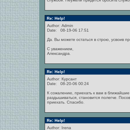
службой. Неужели придется бросить служб
Re: Help!
Author:
Admin
Date: 08-19-06 17:51
Да. Вы можете остаться в строю, усвоив п
С уважением,
Александра.
Re: Help!
Author: Курсант
Date: 08-20-06 00:24
К сожалению, приехать к вам в ближайшие
раздышиваться, становится полегче. Посов
приехать. Спасибо.
Re: Help!
Author:
Irena