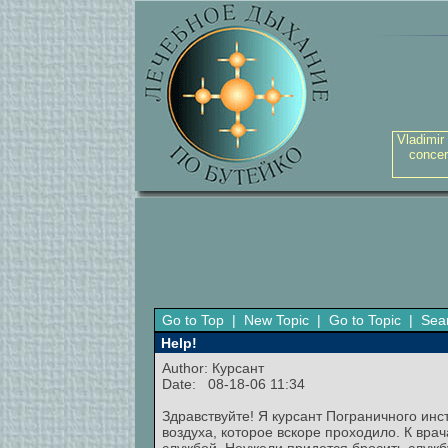
Vladimir
concer
Go to Top
|
New Topic
|
Go to Topic
|
Sea
Help!
Author: Курсант
Date: 08-18-06 11:34
Здравствуйте! Я курсант Пограничного инс
воздуха, которое вскоре проходило. К вра