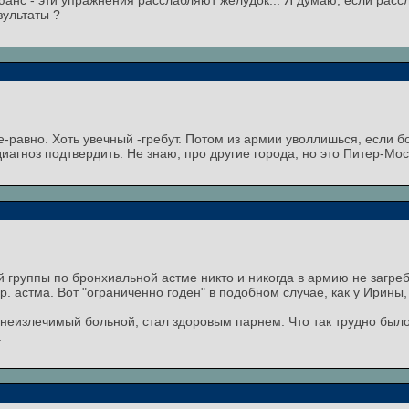
анс - эти упражнения расслабляют желудок... Я думаю, если рассл
зультаты ?
се-равно. Хоть увечный -гребут. Потом из армии уволлишься, если 
иагноз подтвердить. Не знаю, про другие города, но это Питер-Мос
й группы по бронхиальной астме никто и никогда в армию не загре
р. астма. Вот "ограниченно годен" в подобном случае, как у Ирины,
ик неизлечимый больной, стал здоровым парнем. Что так трудно был
.