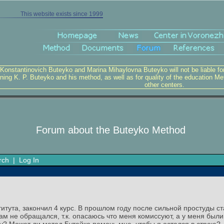
This website exists since 1999
 Konstantinovich Buteyko and Marina Mihaylovna Buteyko will not be liable for v
ning K. P. Buteyko and his method, as well as for quality of the education Me
other centers.
Forum about the Buteyko Method
rch
|
Log In
титута, закончил 4 курс. В прошлом году после сильной простуды ст
чам не обращался, т.к. опасаюсь что меня комиссуют, а у меня бы