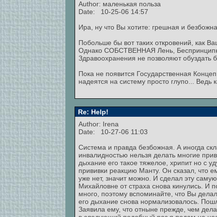
Author: маленькая польза
Date: 10-25-06 14:57
Ира, ну что Вы хотите: грешная и безбожн
Побольше бы вот таких откровений, как В
Однако СОБСТВЕННАЯ Лень, Беспринципнос
Здравоохранения не позволяют обуздать б
Пока не появится Государственная Концеп
надеятся на систему просто глупо... Ведь 
Re: Help!
Author: Irena
Date: 10-27-06 11:03
Система и правда безбожная. А иногда ск
инвалидностью нельзя делать многие приви
дыхание его такое тяжелое, хрипит но с у
прививки реакцию Манту. Он сказал, что ем
уже нет, значит можно. И сделал эту саму
Михайловне от страха снова кинулись. И п
много, поэтому вспоминайте, что Вы делал
его дыхание снова нормализовалось. Пошла
Заявила ему, что отныне прежде, чем дела