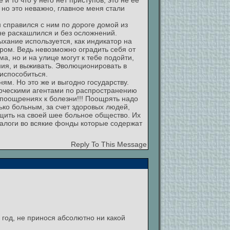
и то что у него нет приступов, это не ее
 но это неважно, главное меня стали
н справился с ним по дороге домой из
 не раскашлился и без осложнений.
ыхание используется, как индикатор на
ром. Ведь невозможно оградить себя от
, но и на улице могут к тебе подойти,
ния, и выживать. Эволюционировать в
риспособиться.
ям. Но это же и выгодно государству.
ерческими агентами по распространению
 поощрениях к болезни!!! Поощрять надо
ько больным, за счет здоровых людей,
ащить на своей шее больное общество. Их
 налоги во всякие фонды которые содержат
Reply To This Message
 год, не принося абсолютно ни какой