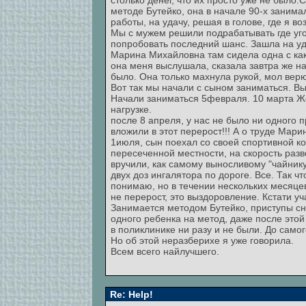
столько денег, что их просто уже не было.
методе Бутейко, она в начале 90-х занима
работы, на удачу, решая в голове, где я во
Мы с мужем решили подрабатывать где уго
попробовать последний шанс. Зашла на уда
Марина Михайловна там сидела одна с ка
она меня выслушала, сказала завтра же на
было. Она только махнула рукой, мол верю
Вот так мы начали с сыном заниматься. В
Начали заниматься 5февраля. 10 марта Же
нагрузке.
после 8 апреля, у нас не было ни одного 
вложили в этот перерост!!! А о труде Мари
1июля, сын поехал со своей спортивной ко
пересеченной местности, на скорость разв
вручили, как самому выносливому "чайнику
двух доз ингалятора по дороге. Все. Так ч
понимаю, но в течении нескольких месяцев
не перерост, это выздоровление. Кстати у
Занимается методом Бутейко, приступы сни
одного ребенка на метод, даже после этой
в поликлинике ни разу и не были. До само
Но об этой неразберихе я уже говорила.
Всем всего найлучшего.
Re: Help!