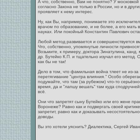
А что, собственно, Вам не понятно? У московкой
согласно Закона не только в России, но и в други
проявляет к нему интерес.
Ну, как Вы, например, понимаете это исключит
врачом по образованию, и не более, а его мать
науках. Или покойный Константин Павлович ост
Любой метод развивается и совершенствуется вм
Что, собственно, упомянутые личности привносят
Возьмите, к примеру, доктора Зинатулина, канд. 
др. Бутейко К.П. и тщательно изучал его метод.
как бы не так!
Дело в том, что фамильная война тлеет не из-за
перетягивание "центра влияния." Особо оберега
подумайте, что там (за рубежом) что-то серьёзно
время, да и "лапшу вешать" там куда сподручней
всё.
Они что запретят сыну Бутейко или его жене пра
Воронеже? Равно как и подвергать своей критике 
запретит, равно как и доказывать несостоятельн
доводы.
Вы это хотели уяснить? Диалектика, Сергей Ивано