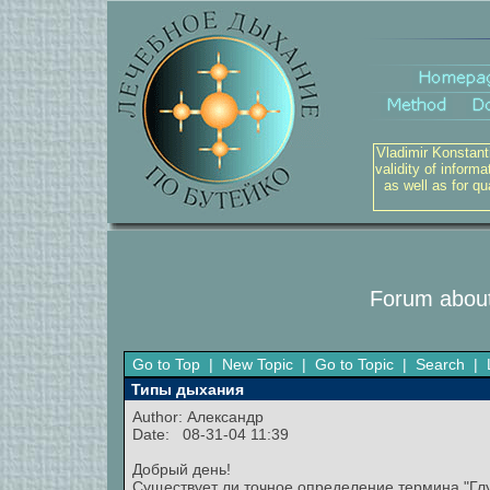
Vladimir Konstant
validity of inform
as well as for q
Forum about
Go to Top
|
New Topic
|
Go to Topic
|
Search
|
Типы дыхания
Author:
Александр
Date: 08-31-04 11:39
Добрый день!
Существует ли точное определение термина "Глу