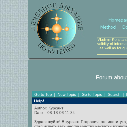
Vladimir Konstant
validity of inform
as well as for q
Forum about
Go to Top
|
New Topic
|
Go to Topic
|
Search
|
Help!
Author: Курсант
Date: 08-18-06 11:34
Здравствуйте! Я курсант Пограничного института
стал испытывать иногда чувство нехватки воздуха