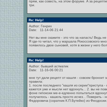
прям, как совесть, на этом форуме. А за рецепт
три.
Re: Help!
Author: Генрих
Date: 11-14-06 21:44
Нет вы мне скажите - это что за напасть! Ведь не
Я где-то читал, что у маршала Рокоссовского мно
появилось двое сыновей, хотя в жизни у него бо
Re: Help!
Author: бывший астматик
Date: 11-16-06 00:21
мне тут дали рецепт от кашля - совсем бронхит 
правила:
1. после последнего "кашля из серии"приступа - 
кажется уже и мысли нет вдохнуть... 2. вы не пов
фоне гипоксии ме-е-едленно попытаться вдохнуть
получилось - кашель просто исчез... Поверить -
Федоровича (соратник К.П.Бутейко) из Феодосии