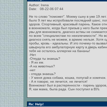
Author:
Irena
Date: 08-22-06 07:44
Не то слово "поможет". Моему сыну в уже 19 лет.
было 9 лет мы испробовали последний шанс, поп
здоров. Спортивный, красивый парень. Какое от
в военкомате, когда был призыв у него были прек
увы для военкомата, диагноз астмы не снимается
по всем "специалистам по неизлечимости". Но в
диагноз снять не можем, в армию нельзя. Хотя од
пробы, кровь - идеальны. И это почему-то вызва
швырнула его амбулаторную карту в дверь кабине
тебя не осталось аллергии на бананы!
-Нет.
-Откуда ты знаешь?
- Я их ем.
-А на животных?
-нет
- откуда знаешь?
- У меня дома собака, кошка, попугай и хомячок.
- А я говорю, не лечится, не лечится!
Военкомат был в растерянности - парень здоров,
Я, как мама, была рада. Сын поступил в ВУз.
Re: Help!