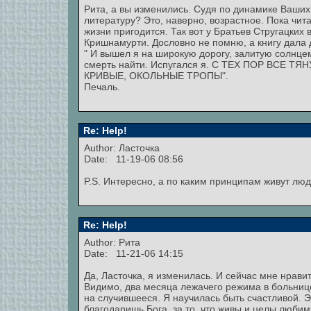
Рита, а вы изменились. Судя по динамике Ваши
литературу? Это, наверно, возрастное. Пока чита
жизни пригодится. Так вот у Братьев Стругацких 
Кришнамурти. Дословно не помню, а книгу дала д
" И вышел я на широкую дорогу, залитую солнцем
смерть найти. Испугался я. С ТЕХ ПОР ВСЕ
КРИВЫЕ, ОКОЛЬНЫЕ ТРОПЫ".
Печаль.
Re: Help!
Author: Ласточка
Date: 11-19-06 08:56
P.S. Интересно, а по каким принципам живут лю
Re: Help!
Author: Рита
Date: 11-21-06 14:15
Да, Ласточка, я изменилась. И сейчас мне нрави
Видимо, два месяца лежачего режима в больнице
на случившееся. Я научилась быть счастливой. Эт
благодаришь Бога, за то, что живы и целы люби