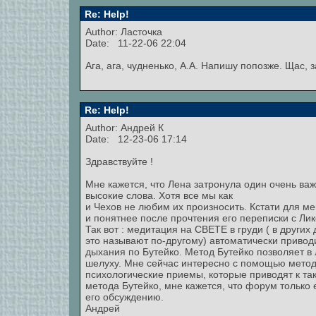
Re: Help!
Author: Ласточка
Date: 11-22-06 22:04
Ага, ага, чудненько, А.А. Напишу попозже. Щас, 
Re: Help!
Author:
Андрей К
Date: 12-23-06 17:14
Здравствуйте !
Мне кажется, что Лена затронула один очень ва
высокие слова. Хотя все мы как
и Чехов не любим их произносить. Кстати для ме
и понятнее после прочтения его переписки с Ли
Так вот : медитация на СВЕТЕ в груди ( в других
это называют по-другому) автоматически привод
дыхания по Бутейко. Метод Бутейко позволяет в 
шелуху. Мне сейчас интересно с помощью метод
психологические приемы, которые приводят к та
метода Бутейко, мне кажется, что форум тольк
его обсуждению.
Андрей