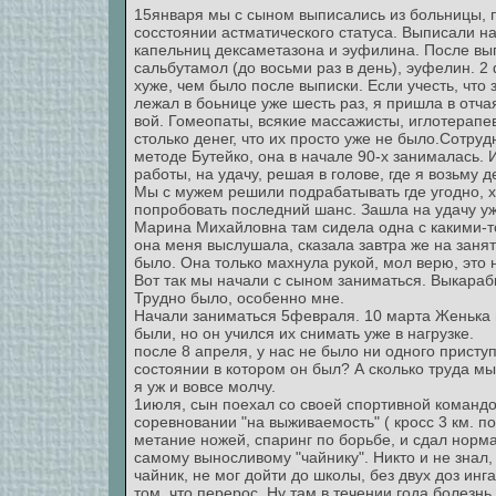
15января мы с сыном выписались из больницы, 
сосстоянии астматического статуса. Выписали на
капельниц дексаметазона и эуфилина. После вы
сальбутамол (до восьми раз в день), эуфелин. 
хуже, чем было после выписки. Если учесть, что
лежал в боьнице уже шесть раз, я пришла в отчая
вой. Гомеопаты, всякие массажисты, иглотерапе
столько денег, что их просто уже не было.Сотруд
методе Бутейко, она в начале 90-х занималась. 
работы, на удачу, решая в голове, где я возьму д
Мы с мужем решили подрабатывать где угодно, 
попробовать последний шанс. Зашла на удачу уже
Марина Михайловна там сидела одна с какими-т
она меня выслушала, сказала завтра же на занят
было. Она только махнула рукой, мол верю, это 
Вот так мы начали с сыном заниматься. Выкараб
Трудно было, особенно мне.
Начали заниматься 5февраля. 10 марта Женька 
были, но он учился их снимать уже в нагрузке.
после 8 апреля, у нас не было ни одного присту
состоянии в котором он был? А сколько труда мы
я уж и вовсе молчу.
1июля, сын поехал со своей спортивной командо
соревновании "на выживаемость" ( кросс 3 км. п
метание ножей, спаринг по борьбе, и сдал норма
самому выносливому "чайнику". Никто и не знал,
чайник, не мог дойти до школы, без двух доз инг
том, что перерос. Ну там в течении года болезн