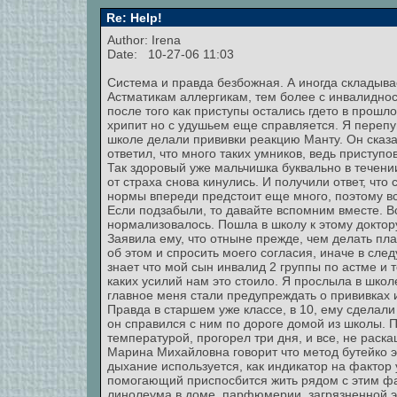
Re: Help!
Author: Irena
Date: 10-27-06 11:03
Система и правда безбожная. А иногда складыва
Астматикам аллергикам, тем более с инвалиднос
после того как приступы остались гдето в прошл
хрипит но с удушьем еще справляется. Я перепуга
школе делали прививки реакцию Манту. Он сказал
ответил, что много таких умников, ведь приступо
Так здоровый уже мальчишка буквально в течен
от страха снова кинулись. И получили ответ, что 
нормы впереди предстоит еще много, поэтому вс
Если подзабыли, то давайте вспомним вместе. В
нормализовалось. Пошла в школу к этому доктор
Заявила ему, что отныне прежде, чем делать пл
об этом и спросить моего согласия, иначе в сле
знает что мой сын инвалид 2 группы по астме и то
каких усилий нам это стоило. Я прослыла в школ
главное меня стали предупреждать о прививках 
Правда в старшем уже классе, в 10, ему сделали 
он справился с ним по дороге домой из школы. 
температурой, прогорел три дня, и все, не раск
Марина Михайловна говорит что метод бутейко э
дыхание используется, как индикатор на фактор
помогающий приспосбится жить рядом с этим фа
линолеума в доме, парфюмерии, загрязненной эк