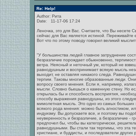
Re: Help!
Author: Рита
Date: 11-17-06 17:24
Леночка, это для Вас. Считаете, что Вы несете С
сейчас для Вас является истиной. Переживайте е
Вот что по этому поводу говорил великий мысли
"У большинства людей главное затруднение состо
безразличие порождает обыкновенно, терпимость
ветра. Неясный и неточный ум, который не взвеш
равнодушным и воспринимает всякую мысль незав
выходит, не оставляя никакого следа. Равнодушн
терпим. Таковы многие образованные люди. Они
вопросу своего мнения. Если я, например, изла
мысли. Словно бьешься о каменную стену. Но е
открылась бы и способность восприятия, необхо
способу выражения равнодушны, из этого следует
мимолетная мысль. Это одно из самых больших з
всякого рода мнения: можно быть агностиком, ил
индуизму. Вы допускаете все, и поэтому вы подо
неуверенность и безразличие, а безразличие - гр
предпочел бы, чтобы вы категорически, решитель
равнодушными. Вы стали так терпимы, что эта те
христиане, и буддисты, и последователи других 