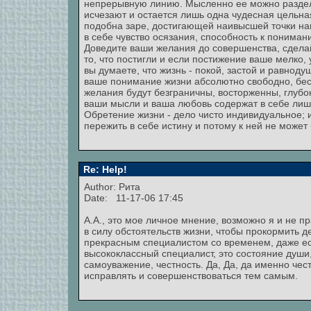
непрерывную линию. Мысленно ее можно разделит
исчезают и остается лишь одна чудесная цельна
подобна заре, достигающей наивысшей точки напр
в себе чувство осязания, способность к пониман
Доведите ваши желания до совершенства, сдела
то, что постигли и если постижение ваше мелко, 
вы думаете, что жизнь - покой, застой и равноду
ваше понимание жизни абсолютно свободно, бесп
желания будут безграничны, восторженны, глубок
ваши мысли и ваша любовь содержат в себе лишь
Обретение жизни - дело чисто индивидуальное; 
пережить в себе истину и потому к ней не может 
Re: Help!
Author: Рита
Date: 11-17-06 17:45
А.А., это мое личное мнение, возможно я и не п
в силу обстоятельств жизни, чтобы прокормить д
прекрасным специалистом со временем, даже есл
высококлассный специалист, это состояние души,
самоуважение, честность. Да, Да, да именно чест
исправлять и совершенствоваться тем самым.