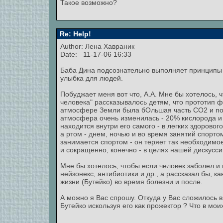
Такое возможно?
Re: Help!
Author:
Лена Хавраник
Date: 11-17-06 16:33
Баба Дина подсознательно выполняет принципы Б
улыбка для людей.
Побуджает меня вот что, А.А. Мне бы хотелось, 
человека" рассказывалось детям, что прототип 
атмосфере Земли была бОльшая часть СО2 и поч
атмосфера очень изменилась - 20% кислорода и
находится внутри его самого - в легких здоровог
а ртом - днем, ночью и во время занятий спортом, 
занимается спортом - он теряет так необходимо
и сокращенно, конечно - в целях нашей дискусси
Мне бы хотелось, чтобы если человек заболел и
нейзонекс, антибиотики и др., а рассказал бы, 
жизни (Бутейко) во время болезни и после.
А можно я Вас спрошу. Откуда у Вас сложилось в
Бутейко искользуя его как прожектор ? Что в мо