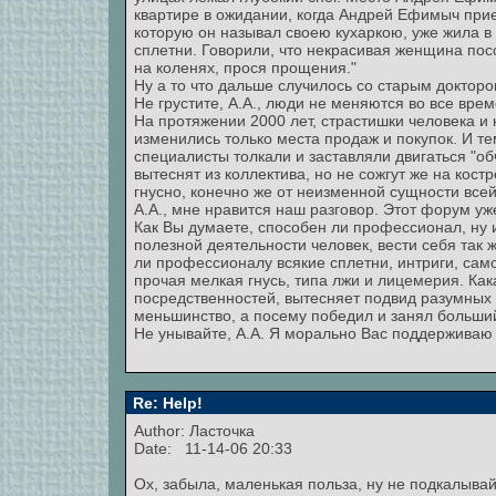
квартире в ожидании, когда Андрей Ефимыч прие
которую он называл своею кухаркою, уже жила в
сплетни. Говорили, что некрасивая женщина пос
на коленях, прося прощения."
Ну а то что дальше случилось со старым доктором
Не грустите, А.А., люди не меняются во все врем
На протяжении 2000 лет, страстишки человека и
изменились только места продаж и покупок. И те
специалисты толкали и заставляли двигаться "об
вытеснят из коллектива, но не сожгут же на кост
гнусно, конечно же от неизменной сущности все
А.А., мне нравится наш разговор. Этот форум уж
Как Вы думаете, способен ли профессионал, ну 
полезной деятельности человек, вести себя так 
ли профессионалу всякие сплетни, интриги, сам
прочая мелкая гнусь, типа лжи и лицемерия. Ка
посредственностей, вытесняет подвид разумных
меньшинство, а посему победил и занял больши
Не унывайте, А.А. Я морально Вас поддерживаю
Re: Help!
Author: Ласточка
Date: 11-14-06 20:33
Ох, забыла, маленькая польза, ну не подкалывай