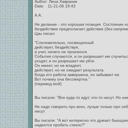
Author:
Лена Хавраник
Date: 11-21-06 19:43
А.А.:
Не делание - это хорошая позиция. Состояние н
бездействие предполагает действие (без напряже
Цзы писал:
"Слеловательно, посвященный
действует, бездействуя,
и учит, ничего не произнося.
События случаются, и он разрешает им случитьс
уходят, и он разрешает им уйти.
Он имеет, но не владеет,
действует, но не ожидает результата.
Когда его работа завершена, он забывает ее.
Вот почему она бессмертна."
(перевод мой)
Вы писали: "Все куда-то идут, что-то несут. Но ник
Не надо говорить про всех, лучше только про себ
несут.
Вы писали: "А вот интересно что думает бьющаяс
надеется пробить стекло?"