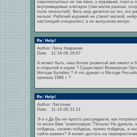
парнокопытных не так явно, у муравьев, пчел и л
внутривидовые олигархи (там матки разные, сол
поле личностей). Весь мир делится на тех, кто ра
нельзя. Рабочий муравей не станет маткой, нейр
настоящий специалист, а не выпускник метро.
Re: Help!
Author:
Лена Хавраник
Date: 11-16-06 18:07
А может быть, наш более развитый век имеет и 
и открытий в науке ? Существует Всемирная Орг
Методе Бутейко ? А что думает о Методе Россий
приказа 1985 г. ?
Re: Help!
Author: Ласточка
Date: 11-16-06 21:21
Э-э-э.Да Вы не просто рассуждаете, как потрепа
то мозги Вам "компосирую."Печаль! Не думала, ч
пойдешь, налево пойдешь, прямо пойдешь, а наза
найти взамен? А может достать на перекресточке