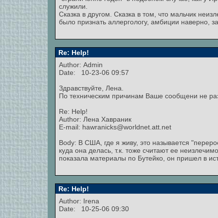
служили.
Сказка в другом. Сказка в том, что мальчик неи
было признать аллергологу, амбиции наверно, з
Re: Help!
Author:
Admin
Date: 10-23-06 09:57
Здравствуйте, Лена.
По техническим причинам Ваше сообщени не ра
Re: Help!
Author: Лена Хавраник
E-mail: hawranicks@worldnet.att.net
Body: В США, где я живу, это называется "перерос
куда она делась, т.к. тоже считают ее неизлечим
показала материалы по Бутейко, он пришел в истер
Re: Help!
Author: Irena
Date: 10-25-06 09:30