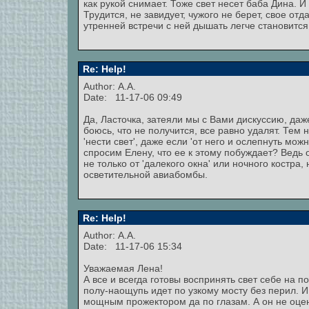
как рукой снимает. Тоже свет несет баба Дина. И
Трудится, не завидует, чужого не берет, свое отд
утренней встречи с ней дышать легче становится
Re: Help!
Author: А.А.
Date: 11-17-06 09:49
Да, Ласточка, затеяли мы с Вами дискуссию, даже
боюсь, что не получится, все равно удалят. Тем
'нести свет', даже если 'от него и ослепнуть мо
спросим Елену, что ее к этому побуждает? Ведь 
не только от 'далекого окна' или ночного костра
осветительной авиабомбы.
Re: Help!
Author: А.А.
Date: 11-17-06 15:34
Уважаемая Лена!
А все и всегда готовы воспринять свет себе на 
полу-наощупь идет по узкому мосту без перил. И 
мощным прожектором да по глазам. А он не оцени