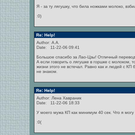
Я - за ту лягушку, что била ножками молоко, взб
:0)
Re: Help!
Author: А.А.
Date: 11-22-06 09:41
Большое спасибо за Лао-Цзы! Отличный перевод,
А если говорить о лягушке в горшке с молоком, то
жизни этого не встечал. Равно как и людей с КП 
не знаком.
Re: Help!
Author:
Лена Хавраник
Date: 11-22-06 18:33
У моего мужа КП как минимум 40 сек. Что я могу 
:0(