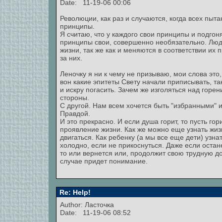
Date: 11-19-06 00:06
Революции, как раз и случаются, когда всех пыт
принципы.
Я считаю, что у каждого свои принципы и подгон
принципы свои, совершенно необязательно. Лю
жизни, так же как и меняются в соответствии их 
за них.
Леночку я ни к чему не призываю, мои слова это,
вон какие эпитеты Свету начали приписывать, та
и искру погасить. Зачем же изголяться над горе
стороны.
С другой. Нам всем хочется быть "избранными" 
Правдой.
И это прекрасно. И если душа горит, то пусть гори
проявление жизни. Как же можно еще узнать жизн
двигаться. Как ребенку (а мы все еще дети) узна
холодно, если не прикоснуться. Даже если оста
то или вернется или, продолжит свою трудную дор
случае придет понимание.
Re: Help!
Author: Ласточка
Date: 11-19-06 08:52