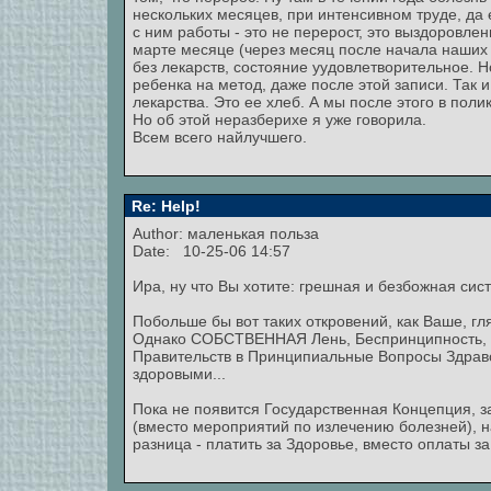
нескольких месяцев, при интенсивном труде, да
с ним работы - это не перерост, это выздоровле
марте месяце (через месяц после начала наших 
без лекарств, состояние уудовлетворительное. Н
ребенка на метод, даже после этой записи. Так
лекарства. Это ее хлеб. А мы после этого в поли
Но об этой неразберихе я уже говорила.
Всем всего найлучшего.
Re: Help!
Author: маленькая польза
Date: 10-25-06 14:57
Ира, ну что Вы хотите: грешная и безбожная сис
Побольше бы вот таких откровений, как Ваше, г
Однако СОБСТВЕННАЯ Лень, Беспринципность, В
Правительств в Принципиальные Вопросы Здраво
здоровыми...
Пока не появится Государственная Концепция, 
(вместо мероприятий по излечению болезней), на
разница - платить за Здоровье, вместо оплаты з