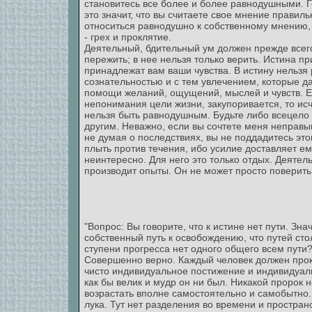
становитесь все более и более равнодушными. Г
это значит, что вы считаете свое мнение правил
относиться равнодушно к собственному мнению,
- грех и проклятие.
Деятельный, бдительный ум должен прежде всего
пережить; в нее нельзя только верить. Истина п
принадлежат вам ваши чувства. В истину нельзя 
сознательностью и с тем увлечением, которые да
помощи желаний, ощущений, мыслей и чувств. Есл
непонимания цели жизни, закупоривается, то ис
нельзя быть равнодушным. Будьте либо всецело 
другим. Неважно, если вы сочтете меня неправым
не думая о последствиях, вы не поддадитесь эт
плыть против течения, ибо усилие доставляет ем
неинтересно. Для него это только отдых. Деятель
производит опыты. Он не может просто поверить 
"Вопрос: Вы говорите, что к истине нет пути. Зн
собственный путь к освобождению, что путей сто
ступени прогресса нет одного общего всем пути
Совершенно верно. Каждый человек должен прокл
чисто индивидуальное постижение и индивидуальн
как бы велик и мудр он ни был. Никакой пророк 
возрастать вполне самостоятельно и самобытно.
лука. Тут нет разделения во времени и простран