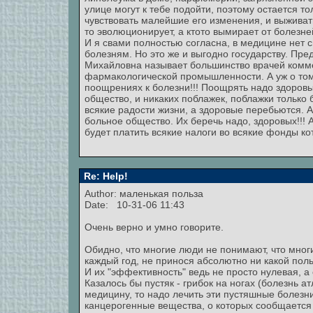
улице могут к тебе подойти, поэтому остается т
чувствовать малейшие его изменения, и выживат
то эволюционирует, а ктото вымирает от болезне
И я свами полностью согласна, в медицине нет 
болезням. Но это же и выгодно государству. Пре
Михайловна называет большинство врачей комм
фармакологической промышленности. А уж о том,
поощрениях к болезни!!! Поощрять надо здоровы
общество, и никаких поблажек, поблажки только
всякие радости жизни, а здоровые перебьются. 
больное общество. Их беречь надо, здоровых!!! А
будет платить всякие налоги во всякие фонды к
Re: Help!
Author: маленькая польза
Date: 10-31-06 11:43
Очень верно и умно говорите.
Обидно, что многие люди не понимают, что мног
каждый год, не принося абсолютно ни какой поль
И их "эффективность" ведь не просто нулевая, 
Казалось бы пустяк - грибок на ногах (болезнь а
медицину, то надо лечить эти пустяшные болезни
канцерогенные вещества, о которых сообщается 