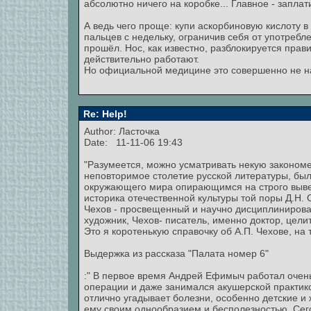
абсолютно ничего на коробке... Главное - заплат
А ведь чего проще: купи аскорбиновую кислоту 
пальцев с недельку, ограничив себя от употребл
прошёл. Нос, как известно, разблокируется прав
действительно работают.
Но официальной медицине это совершенно не н
Re: Help!
Author: Ласточка
Date: 11-11-06 19:43
"Разумеется, можно усматривать некую закономе
неповторимое столетие русской литературы, был
окружающего мира опирающимся на строго вывер
историка отечественной культуры той поры Д.Н. О
Чехов - просвещенный и научно дисциплинирова
художник, Чехов- писатель, именно доктор, цели
Это я коротенькую справочку об А.П. Чехове, на т
Выдержка из рассказа "Палата номер 6"
:" В первое время Андрей Ефимыч работал очень
операции и даже занимался акушерской практико
отлично угадывает болезни, особенно детские и
ему своим однообразием и бесполезностью. Сего