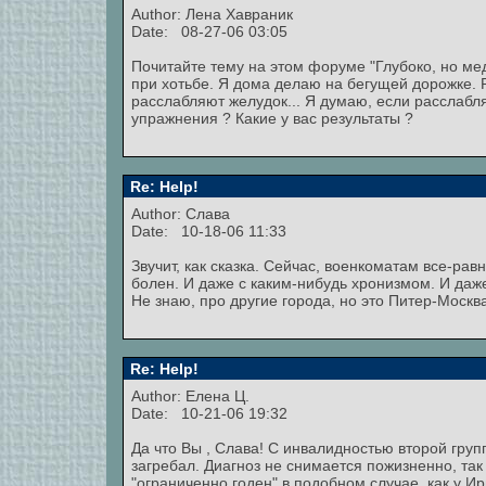
Author:
Лена Хавраник
Date: 08-27-06 03:05
Почитайте тему на этом форуме "Глубоко, но ме
при хотьбе. Я дома делаю на бегущей дорожке. 
расслабляют желудок... Я думаю, если расслабля
упражнения ? Какие у вас результаты ?
Re: Help!
Author: Слава
Date: 10-18-06 11:33
Звучит, как сказка. Сейчас, военкоматам все-рав
болен. И даже с каким-нибудь хронизмом. И даже
Не знаю, про другие города, но это Питер-Москв
Re: Help!
Author: Елена Ц.
Date: 10-21-06 19:32
Да что Вы , Слава! С инвалидностью второй груп
загребал. Диагноз не снимается пожизненно, так
"ограниченно годен" в подобном случае, как у Ир