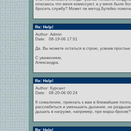
опасаюсь что меня комиссуют, а у меня были б
бросить службу? Может ли метод Бутейко помочь
Re: Help!
Author:
Admin
Date: 08-19-06 17:51
Да. Вы можете остаться в строю, усвоив просты
С уважением,
Александра.
Re: Help!
Author: Курсант
Date: 08-20-06 00:24
К сожалению, приехать к вам в ближайшие полго
расслабиться и уменьшить дыхание, не раздышива
дышать в нагрузке, например, при марш-броске?
Re: Help!