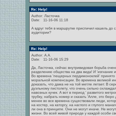
Re: Help!
Author: Ласточка
Date: 11-16-06 11:18
А вдруг тебя в маршрутке приспичил кашель до с
аудитории?
Re: Help!
Author: А.А.
Date: 11-16-06 15:29
Да, Ласточка, сейчас внутривидовая борьба очень
разделению общества на два вида! И 'изгнание и
Во времена 'пещерных пердимоноклей' принято бы
моральной компенсации. Во времена великой ин
доказать, что дама не на той метле летает. В 
дуэльному пистолету, что очень сильно охлажда
навозных кучек. А вот в период ' развитого мет
трубку, набрать номер и сказать 'Алле, это бюро 
менее во все времена существовали люди, которы
на костер, на каторгу, на наглого и глупого ман
ли она в принципе. Они не могут иначе. Не могу
жизни. Во всей живой природе у каждой особи св