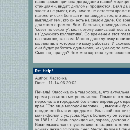
наше время причина деградации нашей медицины:
станциями, видит: дипломы продаются. Взял да и 
знает и не умеет, ему ничего не остается кроме 
патологически бояться и ненавидеть тех, кто зн
выглядит тем, кто он есть на самом деле. Со вр
для этого огромен. Вам, Ласточка, приходилось 
'совет по секрету', мол к этому записывайтесь 
из 'дружного коллектива'. Со временем этот гл
на таких же, как сам. Можно даже чуточку пони
коллектив, в котором не кому работать. И сколько
они будут работать одинаково, как умеют, то есть
Смешно, правда? Чем моя картина хуже чеховск
Re: Help!
Author: Ласточка
Date: 11-14-06 20:02
Печаль! Классика она тем хороша, что актуальн
время развитого метрополитена. Помните в этом
персонала в городской больнице впредь до откр
врач. "Это еще молодой человек...., высокий бр
предки его были инородцами...Большой охотник у
мантифолия с уксусом. Идя к больному он всегд
за 1881 г." И ведь подсидел же, зараза, доктор
Воспользовался отпуском своего старшего коллег
улицах лежал глубокий снег. Место Андрея Ефим