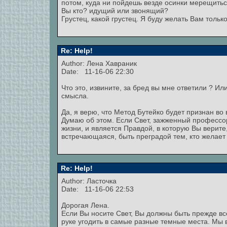
потом, куда ни пойдешь везде осинки мерещиться
Вы кто? идущий или звонящий?
Грустец, какой грустец. Я буду желать Вам толь
Re: Help!
Author:
Лена Хавраник
Date: 11-16-06 22:30
Что это, извините, за бред вы мне ответили ? И
смысла.
Да, я верю, что Метод Бутейко будет признан во 
Думаю об этом. Если Свет, зажженный профессо
жизни, и является Правдой, в которую Вы верите
встречающаяся, быть преградой тем, кто желает
Re: Help!
Author: Ласточка
Date: 11-16-06 22:53
Дорогая Лена.
Если Вы носите Свет, Вы должны быть прежде вс
руке угодить в самые разные темные места. Мы в