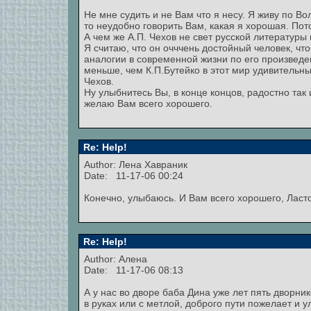
Не мне судить и не Вам что я несу. Я живу по В
то неудобно говорить Вам, какая я хорошая. Пот
А чем же А.П. Чехов не свет русской литературы
Я считаю, что он очччень достойный человек, чт
аналогии в современной жизни по его произведени
меньше, чем К.П.Бутейко в этот мир удивительн
Чехов.
Ну улыбнитесь Вы, в конце концов, радостно так
желаю Вам всего хорошего.
Re: Help!
Author:
Лена Хавраник
Date: 11-17-06 00:24
Конечно, улыбаюсь. И Вам всего хорошего, Ласто
Re: Help!
Author: Алена
Date: 11-17-06 08:13
А у нас во дворе баба Дина уже лет пять дворни
в руках или с метлой, доброго пути пожелает и 