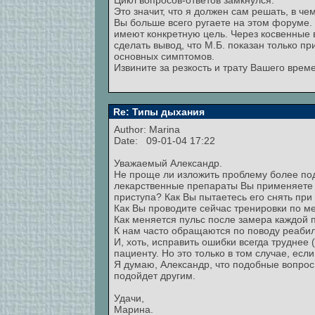
Цикл вопросов-ответов замкнулся.
Это значит, что я должен сам решать, в ч
Вы больше всего ругаете на этом форуме
имеют конкретную цель. Через косвенные в
сделать вывод, что М.Б. показан только пр
основных симптомов.
Извините за резкость и трату Вашего врем
Re: Типы дыхания
Author:
Marina
Date: 09-01-04 17:22
Уважаемый Александр.
Не проще ли изложить проблему более по
лекарственные препараты Вы применяете 
приступа? Как Вы пытаетесь его снять пр
Как Вы проводите сейчас тренировки по м
Как меняется пульс после замера каждой 
К нам часто обращаются по поводу реабил
И, хоть, исправить ошибки всегда труднее
пациенту. Но это только в том случае, ес
Я думаю, Александр, что подобные вопросы
подойдет другим.
Удачи,
Марина.