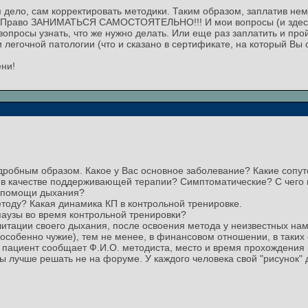
ем дело, сам корректировать методики. Таким образом, заплатив не
. Право ЗАНИМАТЬСЯ САМОСТОЯТЕЛЬНО!!! И мои вопросы (и здесь,
опросы узнать, что же нужно делать. Или еще раз заплатить и прой
и легочной патологии (что и сказано в сертификате, на который Вы 
ени!
дробным образом. Какое у Вас основное заболевание? Какие сопу
в качестве поддерживающей терапии? Симптоматические? С чего н
и помощи дыхания?
етоду? Какая динамика КП в контрольной тренировке.
паузы во время контрольной тренировки?
итации своего дыхания, после освоения метода у неизвестных нам
 (особенно чужие), тем не менее, в финансовом отношении, в таких
ли пациент сообщает Ф.И.О. методиста, место и время прохождения 
 лучше решать не на форуме. У каждого человека свой "рисунок" д