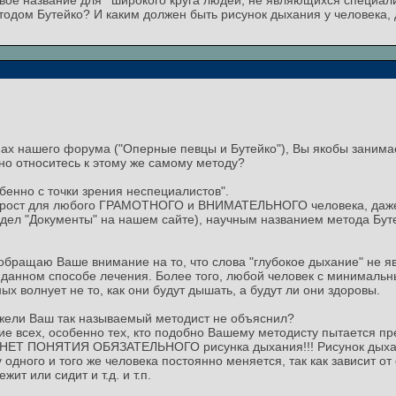
вое название для ' широкого круга людей, не являющихся специали
етодом Бутейко? И каким должен быть рисунок дыхания у человека
х нашего форума ("Оперные певцы и Бутейко"), Вы якобы занимае
вно относитесь к этому же самому методу?
собенно с точки зрения неспециалистов".
о прост для любого ГРАМОТНОГО и ВНИМАТЕЛЬНОГО человека, даж
здел "Документы" на нашем сайте), научным названием метода Буте
обращаю Ваше внимание на то, что слова "глубокое дыхание" не я
в данном способе лечения. Более того, любой человек с минималь
 волнует не то, как они будут дышать, а будут ли они здоровы.
еужели Ваш так называемый методист не объяснил?
ие всех, особенно тех, кто подобно Вашему методисту пытается пр
ко НЕТ ПОНЯТИЯ ОБЯЗАТЕЛЬНОГО рисунка дыхания!!! Рисунок дых
дного и того же человека постоянно меняется, так как зависит от 
жит или сидит и т.д. и т.п.