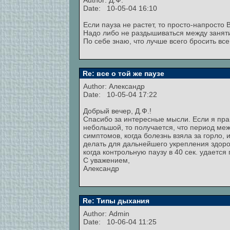
Author: Д.Ф.
Date: 10-05-04 16:10
Если пауза не растет, то просто-напрост
Надо либо не раздышиваться между заняти
По себе знаю, что лучше всего бросить все
Re: все о той же паузе
Author:
Александр
Date: 10-05-04 17:22
Добрый вечер, Д.Ф.!
Спасибо за интересные мысли. Если я прав
небольшой, то получается, что период меж
симптомов, когда болезнь взяла за горло, 
делать для дальнейшего укрепления здоров
когда контрольную паузу в 40 сек. удается
С уважением,
Александр
Re: Типы дыхания
Author:
Admin
Date: 10-06-04 11:25