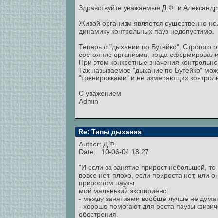
Здравствуйте уважаемые Д.Ф. и Александр
Живой организм является существенно не
динамику контрольных пауз недопустимо.
Теперь о "дыхании по Бутейко". Строгого 
состояние организма, когда сформировали
При этом конкретные значения контрольн
Так называемое "дыхание по Бутейко" мож
"тренировками" и не измеряющих контрол
С уважением
Admin
Re: Типы дыхания
Author: Д.Ф.
Date: 10-06-04 18:27
"И если за занятие прирост небольшой, то
вовсе нет. плохо, если прироста нет, или
приростом паузы.
мой маленький экспириенс:
- между занятиями вообще лучше не думат
- хорошо помогают для роста паузы физиче
обострения.