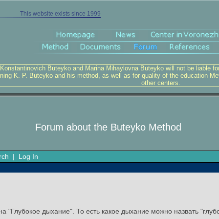
This website exists since 1999
 Konstantinovich Buteyko and Marina Mihaylovna Buteyko will not be liable for v
ning K. P. Buteyko and his method, as well as for quality of the education Me
other centers.
Forum about the Buteyko Method
rch
|
Log In
 "Глубокое дыхание". То есть какое дыхание можно назвать "глубо