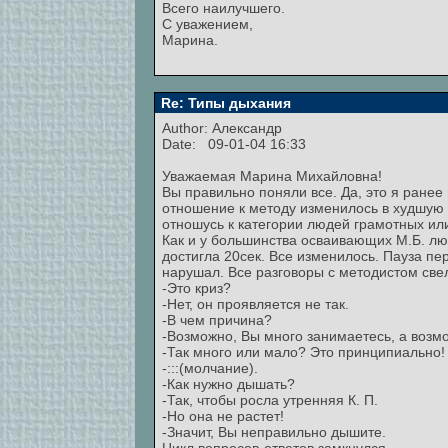
Всего наилучшего.
С уважением,
Марина.
Re: Типы дыхания
Author:
Александр
Date: 09-01-04 16:33
Уважаемая Марина Михайловна!
Вы правильно поняли все. Да, это я ране
отношение к методу изменилось в худшую ст
отношусь к категории людей грамотных или
Как и у большинства осваивающих М.Б. люде
достигла 20сек. Все изменилось. Пауза пе
нарушал. Все разговоры с методистом све
-Это криз?
-Нет, он проявляется не так.
-В чем причина?
-Возможно, Вы много занимаетесь, а возм
-Так много или мало? Это принципиально!
-:::(молчание).
-Как нужно дышать?
-Так, чтобы росла утренняя К. П.
-Но она не растет!
-Значит, Вы неправильно дышите.