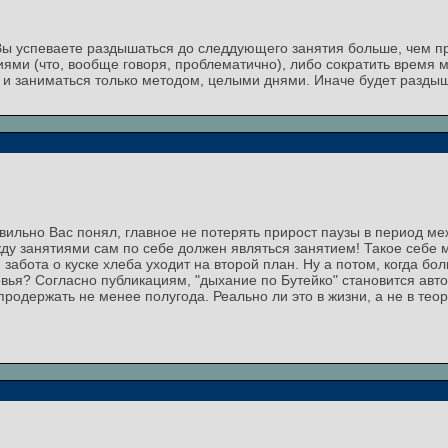
о Вы успеваете раздышаться до следдующего занятия больше, чем 
ями (что, вообще говоря, проблематично), либо сократить время 
 и заниматься только методом, целыми днями. Иначе будет раздышка
ильно Вас понял, главное не потерять прирост паузы в период ме
ду занятиями сам по себе должен являться занятием! Такое себе м
и забота о куске хлеба уходит на второй план. Ну а потом, когда бо
ья? Согласно публикациям, "дыхание по Бутейко" становится авто
 продержать не менее полугода. Реально ли это в жизни, а не в тео