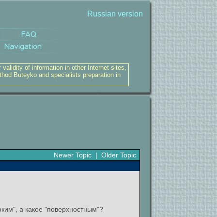
Russian version
alidity of information in other Internet sites,
thod Buteyko and specialists preparation in
Newer Topic
|
Older Topic
ким", а какое "поверхностным"?