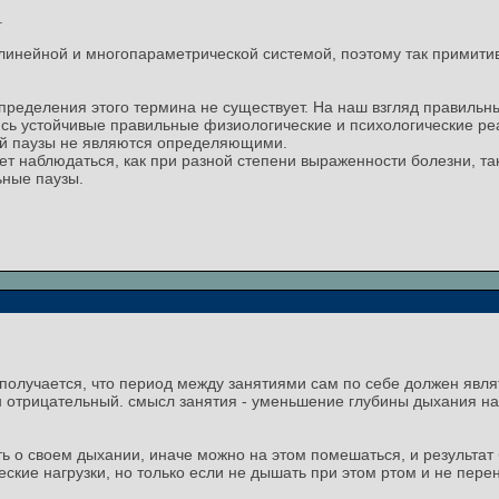
.
линейной и многопараметрической системой, поэтому так примити
определения этого термина не существует. На наш взгляд правильн
сь устойчивые правильные физиологические и психологические ре
ой паузы не являются определяющими.
ет наблюдаться, как при разной степени выраженности болезни, т
ьные паузы.
 получается, что период между занятиями сам по себе должен явля
 он отрицательный. смысл занятия - уменьшение глубины дыхания н
ь о своем дыхании, иначе можно на этом помешаться, и результат
ские нагрузки, но только если не дышать при этом ртом и не перен