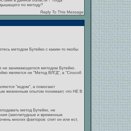
стами в данной области'? Тогда
, дышащего по методу?
Reply To This Message
тесь методом Бутейко с каким-то якобы
е не занимающегося методом Бутейко.
йко является не "Метод ВЛГД", а "Способ
вляются "кодом", а помогают
ным жизненным опытом понимает, что НЕ В
еподавать метод Бутейко, не
ания (амплитудные и временные
очень многих факторов: спит он или ест,