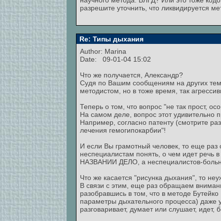
научного метода: ВЛГД? Или это тоже кодо
разрешите уточнить, что ликвидируется м
Re: Типы дыхания
Author:
Marina
Date: 09-01-04 15:02
Что же получается, Александр?
Судя по Вашим сообщениям на других тема
методистом, но в тоже время, так агресси
Теперь о том, что вопрос "не так прост, о
На самом деле, вопрос этот удивительн
Например, согласно патенту (смотрите ра
лечения гемогипокарбии"!
И если Вы грамотный человек, то еще раз 
неспециалистам понять, о чем идет речь 
НАЗВАНИИ ДЕЛО, а неспециалистов-больных
Что же касается "рисунка дыхания", то н
В связи с этим, еще раз обращаем вниман
разобравшись в том, что в методе Бутей
параметры дыхательного процесса) даже у о
разговаривает, думает или слушает, идет, бе