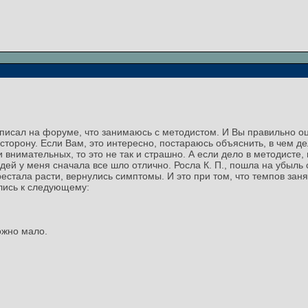
е писал на форуме, что занимаюсь с методистом. И Вы правильно о
орону. Если Вам, это интересно, постараюсь объяснить, в чем дело
 внимательных, то это не так и страшно. А если дело в методисте,
й у меня сначала все шло отлично. Росла К. П., пошла на убыль си
рестала расти, вернулись симптомы. И это при том, что темпов зан
лись к следующему:
ожно мало.