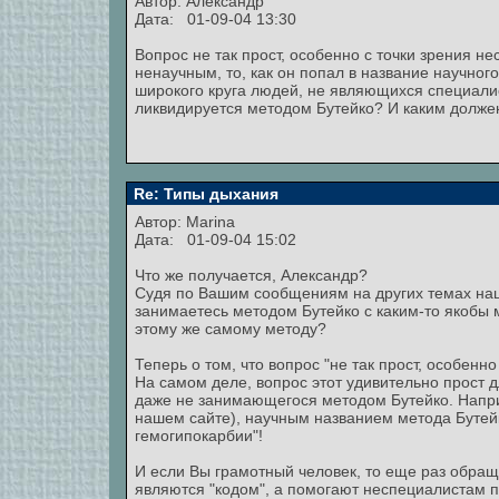
Автор:
Александр
Дата: 01-09-04 13:30
Вопрос не так прост, особенно с точки зрения н
ненаучным, то, как он попал в название научног
широкого круга людей, не являющихся специалис
ликвидируется методом Бутейко? И каким долже
Re: Типы дыхания
Автор:
Marina
Дата: 01-09-04 15:02
Что же получается, Александр?
Судя по Вашим сообщениям на других темах наш
занимаетесь методом Бутейко с каким-то якобы м
этому же самому методу?
Теперь о том, что вопрос "не так прост, особенно
На самом деле, вопрос этот удивительно про
даже не занимающегося методом Бутейко. Напри
нашем сайте), научным названием метода Бутейк
гемогипокарбии"!
И если Вы грамотный человек, то еще раз обращ
являются "кодом", а помогают неспециалистам п