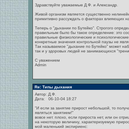
Здравствуйте уважаемые Д.Ф. и Александр.
Живой организм является существенно нелинейн
примитивно рассуждать о факторах влияющих на
Теперь о "дыхании по Бутейко". Строгого опреде
правильным было бы такое определение: это со
правильные физиологические и психологические
конкретные значения контрольной паузы не яв
Так называемое "дыхание по Бутейко" может наб
так и у здоровых людей не занимающихся "трен
С уважением
Admin
Re: Типы дыхания
Автор: Д.Ф.
Дата: 06-10-04 18:27
"И если за занятие прирост небольшой, то полу
являться занятием!"
вовсе нет. плохо, если прироста нет, или он от
на некоторую величину, характеризуемую приро
мой маленький экспириенс: