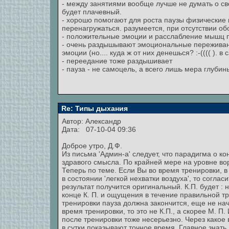
- между занятиями вообще лучше не думать о св
будет плачевный.
- хорошо помогают для роста паузы физические н
перенагружаться. разумеется, при отсутствии об
- положительные эмоции и расслабление мышц п
- очень раздышывают эмоциональные переживан
эмоции (но.... куда ж от них денешься? :-(((( ). 
- переедание тоже раздышивает
- пауза - не самоцель, а всего лишь мера глуби
Re: Типы дыхания
Автор:
Александр
Дата: 07-10-04 09:36
Доброе утро, Д.Ф.
Из письма 'Админ-а' следует, что парадигма о к
здравого смысла. По крайней мере на уровне во
Теперь по теме. Если Вы во время тренировки, в
в состоянии 'легкой нехватки воздуха', то согласи
результат получится оригинальный. К.П. будет :
конце К. П. и ощущения в течение правильной т
тренировки пауза должна закончится, еще не нач
время тренировки, то это не К.П., а скорее М. П.
после тренировки тоже несерьезно. Через какое
в сутки показывают точное время. Главное знать,