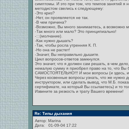
симптомы. И это при том, что темпов занятий я 
методистом свелись к следующему:
-Это криз?
-Нет, он проявляется не так.
-В чем причина?
-Возможно, Вы много занимаетесь, а возможно м
-Так много или мало? Это принципиально!
-:::(молчание).
-Как нужно дышать?
-Так, чтобы росла утренняя К. П.
-Но она не растет!
-Значит, Вы неправильно дышите.
Цикл вопросов-ответов замкнулся.
Это значит, что я должен сам решать, в чем дел
немалую сумму я приобрел право на то, что Вы
САМОСТОЯТЕЛЬНО!!! И мои вопросы (и здесь, и 
Через косвенные вопросы узнать, что же нужно д
инструктором, или сделать вывод, что М.Б. показ
сертификате, на который Вы ссылаетесь) и то то
Извините за резкость и трату Вашего времени!
Re: Типы дыхания
Автор:
Marina
Дата: 01-09-04 17:22