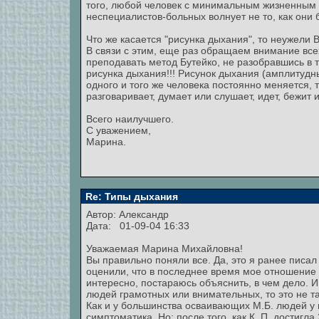
того, любой человек с минимальным жизненным
неспециалистов-больных волнует не то, как они 
Что же касается "рисунка дыхания", то неужели
В связи с этим, еще раз обращаем внимание все
преподавать метод Бутейко, не разобравшись 
рисунка дыхания!!! Рисунок дыхания (амплитуд
одного и того же человека постоянно меняется, та
разговаривает, думает или слушает, идет, бежит или
Всего наилучшего.
С уважением,
Марина.
Re: Типы дыхания
Автор:
Александр
Дата: 01-09-04 16:33
Уважаемая Марина Михайловна!
Вы правильно поняли все. Да, это я ранее писа
оценили, что в последнее время мое отношение 
интересно, постараюсь объяснить, в чем дело. И 
людей грамотных или внимательных, то это не та
Как и у большинства осваивающих М.Б. людей у 
симптоматика. Но: после того, как К. П. достигл