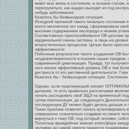
живет всю жизнь в состоянии, в лучшем случае, 
перегрузиться, как ацидоз выходит из под контр
нибудь заболевания.
Казалось бы безвыходная ситуация.
Исходной причиной такого печально состояния я
много миллионов лет назад, сформировали свой
высоким содержанием кислорода и низким углек
Соответсвенно приспосабливался ОВ цепочки пр
кардинальной смены системы, а лишь на уровне 
второстепенных процессов. Целью было приспосо
эффективности.
Побочным результатом такого ухудшения ОВ бы
неудовлетворенности в психике наших предков, 
современной цивилизации. Правда, тут получаетс
него менее эффективный уровень ОВ и тем более
дистресса от его умственной деятельности. Горе 
Казалось бы - безвыходная ситкация. Состояние
Однако, если практикующий сможет ОПТИМАЛЬНО
дыхание, то есть правильно рассчитывая величин
начать расходовать свой ЗЩЭ на временный под
супер-компенсации, до следующего Дыхательног
последующее ДУ можно будет делать дольше и 
Такая практика позволит начать культивировать
совершенно сознательно создавая из своего тел
вернуться к тому ОВ, под который человек, собст
Поскольку враждебная земная атмосфера никуда
человеку до самой смерти придется поддерживат