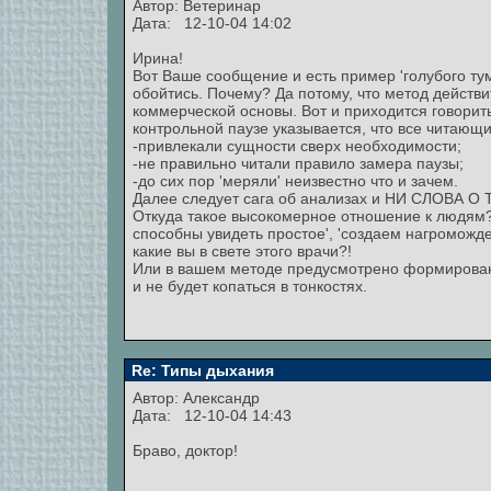
Автор: Ветеринар
Дата: 12-10-04 14:02
Ирина!
Вот Ваше сообщение и есть пример 'голубого тум
обойтись. Почему? Да потому, что метод действи
коммерческой основы. Вот и приходится говорить
контрольной паузе указывается, что все читающ
-привлекали сущности сверх необходимости;
-не правильно читали правило замера паузы;
-до сих пор 'меряли' неизвестно что и зачем.
Далее следует сага об анализах и НИ СЛОВА 
Откуда такое высокомерное отношение к людям? 
способны увидеть простое', 'создаем нагроможден
какие вы в свете этого врачи?!
Или в вашем методе предусмотрено формировани
и не будет копаться в тонкостях.
Re: Типы дыхания
Автор:
Александр
Дата: 12-10-04 14:43
Браво, доктор!