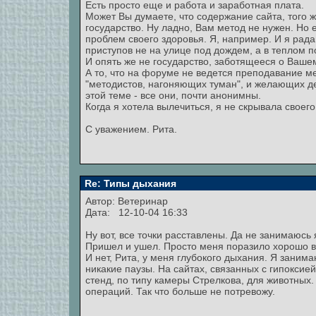
Есть просто еще и работа и заработная плата.
Может Вы думаете, что содержание сайта, того
государство. Ну ладно, Вам метод не нужен. Но 
проблем своего здоровья. Я, например. И я рад
приступов не на улице под дождем, а в теплом 
И опять же не государство, заботящееся о Ваше
А то, что на форуме не ведется преподавание м
"методистов, нагоняющих туман", и желающих д
этой теме - все они, почти анонимны.
Когда я хотела вылечиться, я не скрывала своег
С уважением. Рита.
Re: Типы дыхания
Автор: Ветеринар
Дата: 12-10-04 16:33
Ну вот, все точки расставлены. Да не занимаюсь
Пришел и ушел. Просто меня поразило хорошо
И нет, Рита, у меня глубокого дыхания. Я занима
никакие паузы. На сайтах, связанных с гипокси
стенд, по типу камеры Стрелкова, для животных
операций. Так что больше не потревожу.