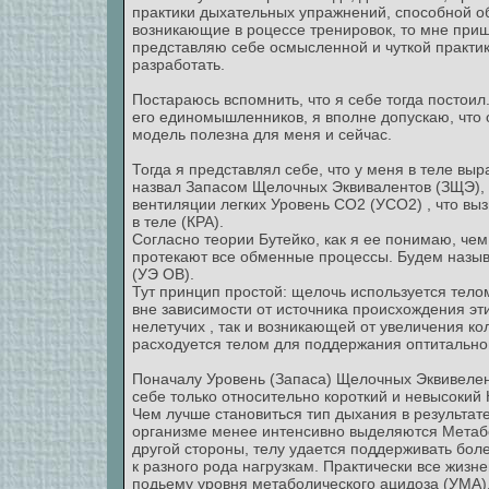
практики дыхательных упражнений, способной о
возникающие в роцессе тренировок, то мне пришл
представляю себе осмысленной и чуткой практик
разработать.
Постараюсь вспомнить, что я себе тогда постоил.
его единомышленников, я вполне допускаю, что о
модель полезна для меня и сейчас.
Тогда я представлял себе, что у меня в теле вы
назвал Запасом Щелочных Эквивалентов (ЗЩЭ), 
вентиляции легких Уровень СО2 (УСО2) , что в
в теле (КРА).
Согласно теории Бутейко, как я ее понимаю, че
протекают все обменные процессы. Будем назы
(УЭ ОВ).
Тут принцип простой: щелочь используется тело
вне зависимости от источника происхождения этих
нелетучих , так и возникающей от увеличения ко
расходуется телом для поддержания оптитально
Поначалу Уровень (Запаса) Щелочных Эквивелент
себе только относительно короткий и невысокий 
Чем лучше становиться тип дыхания в результате
организме менее интенсивно выделяются Метабо
другой стороны, телу удается поддерживать бол
к разного рода нагрузкам. Практически все жизн
подьему уровня метаболического ацидоза (УМА).