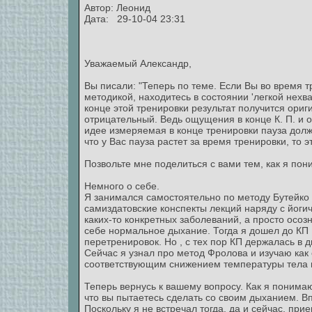
Автор:
Леонид
Дата: 29-10-04 23:31
Уважаемый Александр,
Вы писали: "Теперь по теме. Если Вы во время т
методикой, находитесь в состоянии 'легкой нехват
конце этой тренировки результат получится ориги
отрицательный. Ведь ощущения в конце К. П. и 
идее измеряемая в конце тренировки пауза долж
что у Вас пауза растет за время тренировки, то эт
Позвольте мне поделиться с вами тем, как я пон
Немного о себе.
Я занимался самостоятельно по методу Бутейко л
самиздатовские конспекты лекций наряду с йоги
каких-то конкретных заболеваний, а просто осоз
себе нормальное дыхание. Тогда я дошел до КП 
перетренировок. Но , с тех пор КП держалась в 
Сейчас я узнал про метод Фролова и изучаю как 
соответствующим снижением температуры тела на
Теперь вернусь к вашему вопросу. Как я понимаю 
что вы пытаетесь сделать со своим дыханием. Вп
Поскольку я не встречал тогда, да и сейчас,