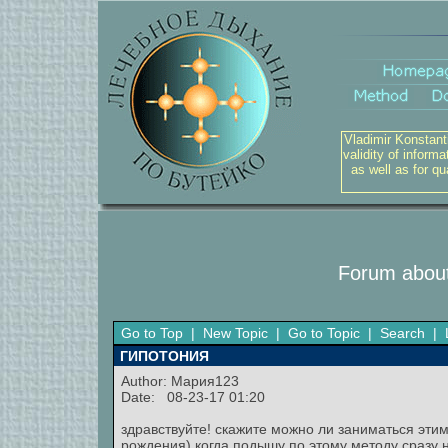
Vladimir Konstant
validity of inform
as well as for q
Forum about
Go to Top
|
New Topic
|
Go to Topic
|
Search
|
ГИПОТОНИЯ
Author:
Мария123
Date: 08-23-17 01:20
здравствуйте! скажите можно ли заниматься этим
рождения),когда подышу по этому методу сразу н