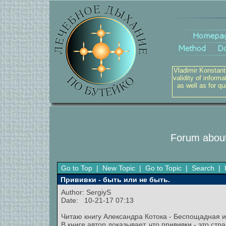
Vladimir Konstant
validity of inform
as well as for q
Forum about
Go to Top
|
New Topic
|
Go to Topic
|
Search
|
Прививки - быть или не быть.
Author:
SergiyS
Date: 10-21-17 07:13
Читаю книгу Александра Котока - Беспощадная 
В книге автор доказывает, что прививки - это ст