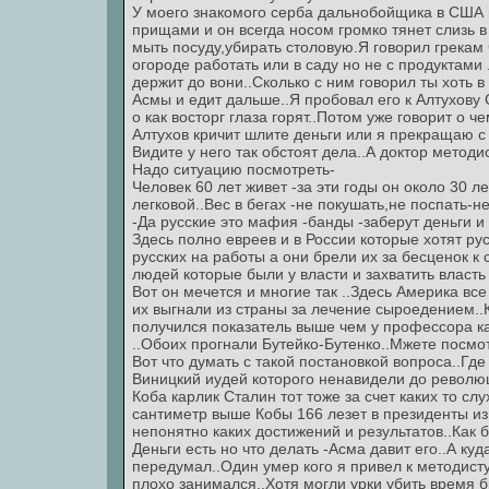
У моего знакомого серба дальнобойщика в США 
прищами и он всегда носом громко тянет слизь в 
мыть посуду,убирать столовую.Я говорил грекам ч
огороде работать или в саду но не с продуктами 
держит до вони..Сколько с ним говорил ты хоть в
Асмы и едит дальше..Я пробовал его к Алтухову 
о как восторг глаза горят..Потом уже говорит о ч
Алтухов кричит шлите деньги или я прекращаю с
Видите у него так обстоят дела..А доктор методис
Надо ситуацию посмотреть-
Человек 60 лет живет -за эти годы он около 30 л
легковой..Вес в бегах -не покушать,не поспать-
-Да русские это мафия -банды -заберут деньги и 
Здесь полно евреев и в России которые хотят ру
русских на работы а они брели их за бесценок к
людей которые были у власти и захватить власть 
Вот он мечется и многие так ..Здесь Америка вс
их выгнали из страны за лечение сыроедением..
получился показатель выше чем у профессора ка
..Обоих прогнали Бутейко-Бутенко..Мжете посмот
Вот что думать с такой постановкой вопроса..Гд
Виницкий иудей которого ненавидели до революц
Коба карлик Сталин тот тоже за счет каких то с
сантиметр выше Кобы 166 лезет в президенты из
непонятно каких достижений и результатов..Как б
Деньги есть но что делать -Асма давит его..А куд
передумал..Один умер кого я привел к методист
плохо занимался..Хотя могли урки убить время б