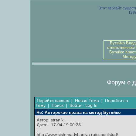
Этот вебсайт существ
1999
Бутейко Влад
ответственност
Бутейко Конст
Методу
Форум о д
Перейти наверх
|
Новая Тема
|
Перейти на
Тему
|
Поиск
|
Войти - Log In
Re: Авторские права на метод Бутейко
Автор: stranik
Дата: 17-04-19 00:23
http://www.sistemadyhaniya.ru/schoolstud/