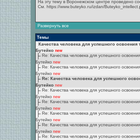
На эту тему в Воронежском центре проведено с
См. https://www.buteyko.ru/izdan/Buteyko_intellect.
Развернуть все
Темы
Качества человека для успешного освоения 
Бутейко
new
Re: Качества человека для успешного освоени
Бутейко
new
Re: Качества человека для успешного освоени
Бутейко
new
Re: Качества человека для успешного осво
Бутейко
new
Re: Качества человека для успешного освоени
Бутейко
new
Re: Качества человека для успешного освоени
Бутейко
new
Re: Качества человека для успешного освоени
Бутейко
new
Re: Качества человека для успешного освоени
Бутейко
new
Re: Качества человека для успешного освоени