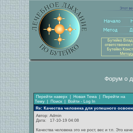
Этот ве
Бутейко Влад
ответственност
Бутейко Конст
Методу
Форум о д
Перейти наверх
|
Новая Тема
|
Перейти на
Тему
|
Поиск
|
Войти - Log In
Re: Качества человека для успешного освоен
Автор:
Admin
Дата: 17-10-19 04:08
Качества человека это не рост, вес и т.п. Это ка