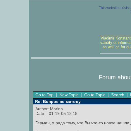
This website exists 
Vladimir Konstant
validity of inform
as well as for q
Forum about
Go to Top
|
New Topic
|
Go to Topic
|
Search
|
Re: Вопрос по методу
Author:
Marina
Date: 01-19-05 12:18
Герман, я рада тому, что Вы что-то новое нашли