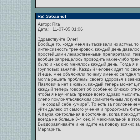
Re: Забавно!
Автор:
Rita
Дата: 11-07-05 01:06
Здравствуйте Олег!
Вообще то, когда меня вытаскивали из астмы, т
интенсивность тренировок, каждый день давалос
простейшими лекарственными препаратами, такими
вообще запрещалось проводить какие-либо трени
было и как оно менялось каждый день. Тогда я 
групповых занятий. Каждый человек идет по свое
И еще, мне объясняли почему именно сегодня так
могла решать проблемы своего здоровья в завис
Павловича нет в живых, каждый теперь может цити
каждый теперь говорит об особенно близких отн
чтобы я научилась прежде всего здраво мыслить,
слепо поклонятьсявсяким сомнительным лозунгам
"Не создай себе кумира". То есть за поклонение
уйти далеко от самого учения и продолжать бить
А пауза контрольная в состоянии, когда приходи
всегда не больше 3-4 сек. И максимальной в это
Выздоравливайте и не идите на поводу всяких з
Маргарита.