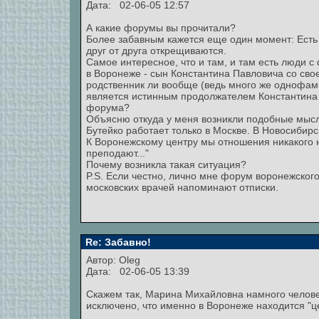
Дата: 02-06-05 12:57
А какие форумы вы прочитали?
Более забавным кажется еще один момент: Есть 
друг от друга открещиваются.
Самое интересное, что и там, и там есть люди с
в Воронеже - сын Константина Павловича со свое
родственник ли вообще (ведь много же однофамил
является истинным продолжателем Константина 
форума?
Объясню откуда у меня возникли подобные мысли.
Бутейко работает только в Москве. В Новосибир
К Воронежскому центру мы отношения никакого н
преподают..."
Почему возникла такая ситуация?
P.S. Если честно, лично мне форум воронежског
московских врачей напоминают отписки.
Re: Забавно!
Автор: Oleg
Дата: 02-06-05 13:39
Скажем так, Марина Михайловна намного челове
исключено, что именно в Воронеже находится "ц