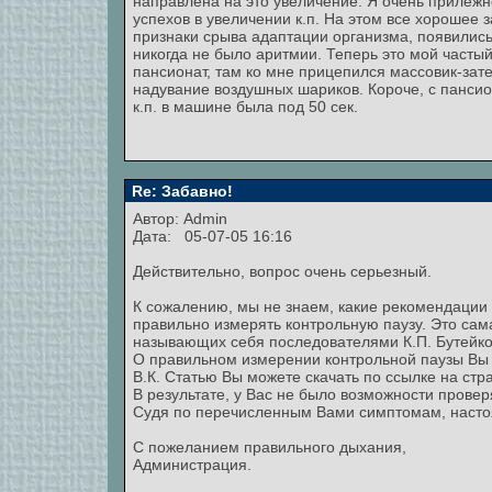
направлена на это увеличение. Я очень прилеж
успехов в увеличении к.п. На этом все хорошее з
признаки срыва адаптации организма, появилис
никогда не было аритмии. Теперь это мой часты
пансионат, там ко мне прицепился массовик-зате
надувание воздушных шариков. Короче, с пансио
к.п. в машине была под 50 сек.
Re: Забавно!
Автор:
Admin
Дата: 05-07-05 16:16
Действительно, вопрос очень серьезный.
К сожалению, мы не знаем, какие рекомендации 
правильно измерять контрольную паузу. Это са
называющих себя последователями К.П. Бутейко
О правильном измерении контрольной паузы Вы м
В.К. Статью Вы можете скачать по ссылке на стра
В результате, у Вас не было возможности провер
Судя по перечисленным Вами симптомам, насто
С пожеланием правильного дыхания,
Администрация.