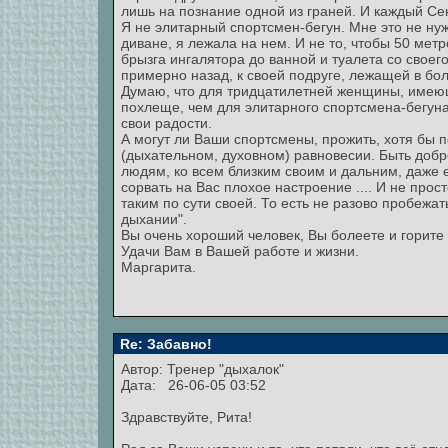
лишь на познание одной из граней. И каждый Сен
Я не элитарный спортсмен-бегун. Мне это не нужн
диване, я лежала на нем. И не то, чтобы 50 мет
брызга ингалятора до ванной и туалета со своег
примерно назад, к своей подруге, лежащей в бол
Думаю, что для тридцатилетней женщины, имеющ
похлеще, чем для элитарного спортсмена-бегуна
свои радости.
А могут ли Ваши спортсмены, прожить, хотя бы 
(дыхательном, духовном) равновесии. Быть доб
людям, ко всем близким своим и дальним, даже 
сорвать на Вас плохое настроение .... И не про
таким по сути своей. То есть не разово пробежат
дыхании".
Вы очень хороший человек, Вы болеете и горите
Удачи Вам в Вашей работе и жизни.
Маргарита.
Re: Забавно!
Автор: Тренер "дыхалок"
Дата: 26-06-05 03:52
Здравствуйте, Рита!