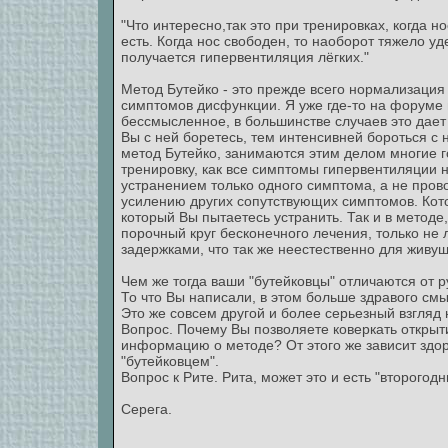
"Что интересно,так это при тренировках, когда 
есть. Когда нос свободен, то наоборот тяжело у
получается гипервентиляция лёгких."
Метод Бутейко - это прежде всего нормализация
симптомов дисфункции. Я уже где-то на форуме 
бессмысленное, в большинстве случаев это дае
Вы с ней боретесь, тем интенсивней бороться с
метод Бутейко, занимаются этим делом многие го
тренировку, как все симптомы гипервентиляции 
устранением только одного симптома, а не пров
усилению других сопутствующих симптомов. Кото
который Вы пытаетесь устранить. Так и в методе
порочный круг бесконечного лечения, только не
задержками, что так же неестественно для живущ
Чем же тогда ваши "бутейковцы" отличаются от р
То что Вы написали, в этом больше здравого смы
Это же совсем другой и более серьезный взгляд 
Вопрос. Почему Вы позволяете коверкать открыт
информацию о методе? От этого же зависит здор
"бутейковцем".
Вопрос к Рите. Рита, может это и есть "второгодн
Серега.