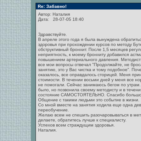
Re: Забавно!
Автор:
Наталия
Дата: 28-07-05 18:40
Здравствуйте.
В апреле этого года я была вынуждена обратить
здоровья при прохождении курсов по методу Бут
обструктивный бронхит. После 1,5 месяцев регу
неприятность, к моему бронхиту добавился астм
повышением артериального давления. Методист 
все мои вопросы отвечал "Продолжайте, не бро
занятию, это у Вас чистка и тому подобное". Поч
оказалось, все оправдалось сторицей. Меня при
стоимости. В течении восьми дней у меня все но
не помогали. Сейчас занимаюсь бегом по утрам.
было, но позвонила своему методисту и в течени
состояние САМОСТОЯТЕЛЬНО. Спасибо большое 
Общение с такими людьми это событие в жизни.
Со мной вместе на занятия ходила еще одна де
переобучение.
Желаю всем не спешить разочаровываться в методе
делаете, обратитесь лучше к специалисту.
Успехов всем страждущим здоровья.
Наталия.