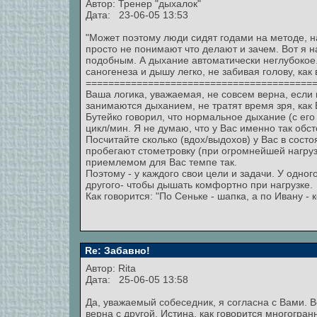
Автор: Тренер "дыхалок"
Дата: 23-06-05 13:53
"Может поэтому люди сидят годами на методе, н
просто не понимают что делают и зачем. Вот я 
подобным. А дыхание автоматически неглубокое.
саногенеза и дышу легко, не забивая голову, как
========================================
Ваша логика, уважаемая, не совсем верна, если 
занимаются дыханием, не тратят время зря, как
Бутейко говорил, что нормальное дыхание (с его 
цикл/мин. Я не думаю, что у Вас именно так обст
Посчитайте сколько (вдох/выдохов) у Вас в сост
пробегают стометровку (при огромнейшей нагруз
приемлемом для Вас темпе так.
Поэтому - у каждого свои цели и задачи. У одного
другого- чтобы дышать комфортно при нагрузке.
Как говорится: "По Сеньке - шапка, а по Ивану - к
Re: Забавно!
Автор:
Rita
Дата: 25-06-05 13:58
Да, уважаемый собеседник, я согласна с Вами. В
верна с другой. Истина, как говорится многогра