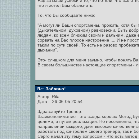
Рад за Ваши успехи и то, что потяли, что всё отн
что я хотел Вам обьяснить.
То, что Вы сообщаете ниже:
"А могут ли Ваши спортсмены, прожить, хотя бы 
(дыхательном, духовном) равновесии. Быть доб
людям, ко всем близким своим и дальним, даже 
сорвать на Вас плохое настроение .... И не про
таким по сути своей. То есть не разово пробежат
дыхании".
Это- слишком для меня заумно, чтобы понять В
В своем большинстве настоящие спортсмены - лю
Re: Забавно!
Автор:
Rita
Дата: 26-06-05 20:54
Здравствуйте Тренер.
Взаимопонимание - это всегда хорошо.Метод Бут
целями, и путем реализации. Но несомненно, чт
направлении каждого, дает высокие качественные
работать под контролем своего тренера, так и б
Серго начал эту тему вопросом - Что есть метод