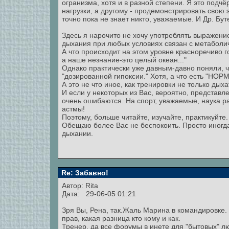
огранизма, хотя и в разной степени. Я это подчё
нагрузки, а другому - продемонстрировать свою 
точно пока не знает никто, уважаемые. И Др. Буте
Здесь я нарочито не хочу употреблять выражение
дыхания при любых условиях связан с метаболи
А что происходит на этом уровне красноречиво г
а наше незнание-это целый океан..."
Однако практически уже давным-давно поняли, 
"дозированной гипоксии." Хотя, а что есть "НО
А это не что иное, как тренировки не только дых
И если у некоторых из Вас, вероятно, представле
очень ошибаются. На спорт, уважаемые, наука раб
астмы!
Поэтому, больше читайте, изучайте, практикуйте. 
Обещаю более Вас не беспокоить. Просто иногда 
дыхании.
Re: Забавно!
Автор:
Rita
Дата: 29-06-05 01:21
Зря Вы, Рена, так.Жаль Марина в командировке
прав, какая разница кто кому и как.
Тренер, да все форумы в инете для "бытовых" лю