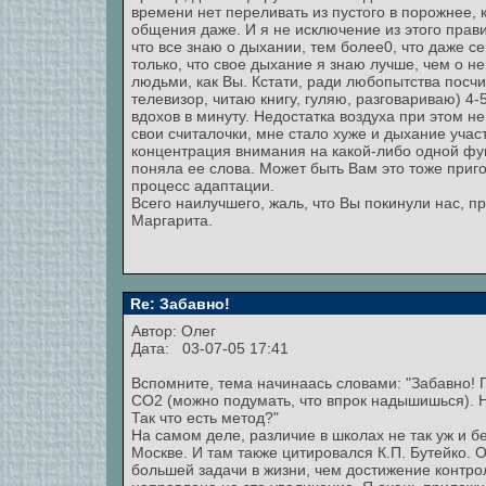
времени нет переливать из пустого в порожнее,
общения даже. И я не исключение из этого прави
что все знаю о дыхании, тем более0, что даже с
только, что свое дыхание я знаю лучше, чем о н
людьми, как Вы. Кстати, ради любопытства посчи
телевизор, читаю книгу, гуляю, разговариваю) 4-
вдохов в минуту. Недостатка воздуха при этом н
свои считалочки, мне стало хуже и дыхание учас
концентрация внимания на какой-либо одной функ
поняла ее слова. Может быть Вам это тоже приго
процесс адаптации.
Всего наилучшего, жаль, что Вы покинули нас, п
Маргарита.
Re: Забавно!
Автор: Олег
Дата: 03-07-05 17:41
Вспомните, тема начинаась словами: "Забавно! 
СО2 (можно подумать, что впрок надышишься). Н
Так что есть метод?"
На самом деле, различие в школах не так уж и 
Москве. И там также цитировался К.П. Бутейко. О
большей задачи в жизни, чем достижение контрол