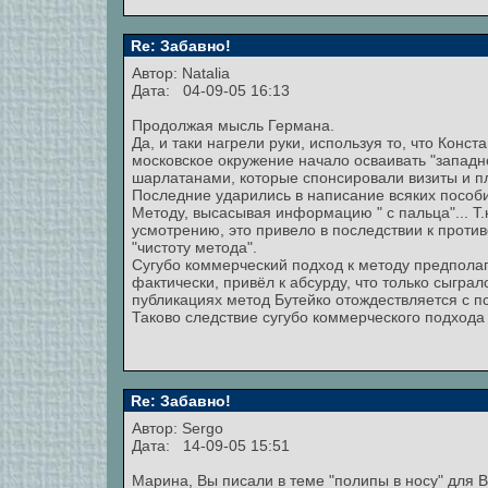
Re: Забавно!
Автор: Natalia
Дата: 04-09-05 16:13
Продолжая мысль Германа.
Да, и таки нагрели руки, используя то, что Конст
московское окружение начало осваивать "западн
шарлатанами, которые спонсировали визиты и п
Последние ударились в написание всяких пособи
Методу, высасывая информацию " с пальца"... Т
усмотрению, это привело в последствии к прот
"чистоту метода".
Сугубо коммерческий подход к методу предполаг
фактически, привёл к абсурду, что только сыгра
публикациях метод Бутейко отождествляется с п
Таково следствие сугубо коммерческого подхода
Re: Забавно!
Автор: Sergo
Дата: 14-09-05 15:51
Марина, Вы писали в теме "полипы в носу" для