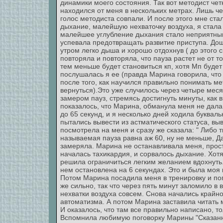
динамики моего состояния. Так вот методист че
находился от меня в нескольких метрах. Лишь 
голос методиста совпали. И после этого мне стал
дыхание, малейшую нехваточку воздуха, я стала
малейшее углубление дыхания стало неприятным
успевала предотвращать развитие приступа. Дош
утром легко дыша и хорошо отдохнув ( до этого 
повторяла и повторяла, что пауза растет не от 
тем меньше будет становиться кп, хотя Мп будет
послушалась я ее (правда Марина говорила, что 
после того, как научился правильно понимать ме
вернуться).Это уже случилось через четыре мес
замером пауз, стремясь достигнуть минуты, как в
показалось, что Марина, обманула меня не дала
до 65 секунд, и я несколько дней ходила букваль
пытались вывести из астматического статуса, в
посмотрела на меня и сразу же сказала: " Либо т
называемая пауза равна аж 60, ну не меньше, Да?
замеряла. Марина не останавливала меня, прост
началась тахикардия, и сорвалось дыхание. Хот
решила ограничиться легким желанием вдохнуть
нем остановлена на 6 секундах. Это и была моя 
Потом Марина посадила меня в тренировку и по
же сильно, так что через пять минут заломило в 
нехватки воздуха совсем. Снова начались крайн
автоматизма. А потом Марина заставила читать м
И оказалось, что там все правильно написано, т
Вспомнила любимую поговорку Марины "Сказанн