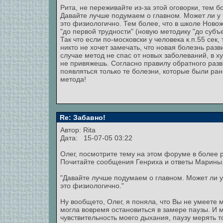
Рита, не переживайте из-за этой оговорки, тем б
Давайте лучше подумаем о главном. Может ли у че
это физиологично. Тем более, что в школе Новож
"до первой трудности" (новую методику "до субъ
Так что если по-московски у человека к.п.55 сек,
никто не хочет замечать, что новая болезнь разв
случае метод не спас от новых заболеваний, в х
не привяжешь. Согласно правилу обратного раз
появляться только те болезни, которые были ран
метода!
Re: Забавно!
Автор:
Rita
Дата: 15-07-05 03:22
Олег, посмотрите тему на этом форуме в более 
Почитайте сообщения Генриха и ответы Марины
"Давайте лучше подумаем о главном. Может ли у ч
это физиологично."
Ну вообщето, Олег, я поняла, что Вы не умеете 
могла вовремя остановиться в замере паузы. И м
чувствительность моего дыхания, паузу мерять т