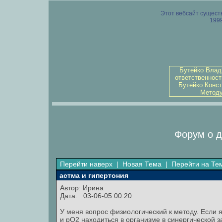
Этот вебсайт существ
1999
Бутейко Влад
ответственност
Бутейко Конст
Методу
Форум о д
Перейти наверх
|
Новая Тема
|
Перейти на Те
астма и гипертония
Автор:
Ирина
Дата: 03-06-05 00:20
У меня вопрос физиологический к методу. Если 
и рО2 находиться в организме в синергической 