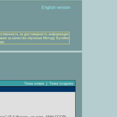
English version
тственность за достоверность информации
акже за качество обучения Методу Бутейко
рах.
Тема новее
|
Тема позднее
за" (Л.А.Исаева, чл-корр. АМН СССР).