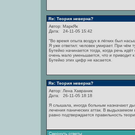
Re: Теория неверна?
Автор:
МаркЯк
Дата: 24-11-05 15:42
"Во время опыта воздух в лёгких был нас
Я уже ответил: человек умирает. При чём
Бутейко начинается тогда, когда речь идё
очень мало уменьшается, что и приводит 
Бутейко этих цифр не касается.
Re: Теория неверна?
Автор:
Лена Хавраник
Дата: 26-11-05 18:18
Я слышала, иногда больным назначают ды
лечения панических аттак. В выдыхаемом 
равно подтверждается правильность теори
Свернуть ответы