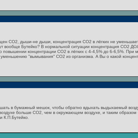
ыщен СО2, дыши-не дыши, концентрация СО2 в лёгких не уменьшает
 тут вообще Бутейко? В нормальной ситуации концентрация СО2 ДО
т о повышении концентрации СО2 в лёгких с 4-4,5% до 6-6,5%. При
к уменьшению "вымывания" СО2 из организма. А Вы о какой концен
шать в бумажный мешок, чтобы обратно вдыхать выдыхаемый возду
воздухе больше СО2, чем в окружающем воздухе, и таким образом 
и К.П.Бутейко.