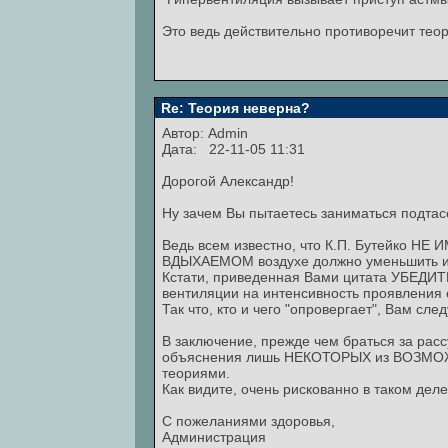
Это ведь действительно противоречит тео
Re: Теория неверна?
Автор:
Admin
Дата: 22-11-05 11:31
Дорогой Александр!
Ну зачем Вы пытаетесь заниматься подта
Ведь всем известно, что К.П. Бутейко Н
ВДЫХАЕМОМ воздухе должно уменьшить и
Кстати, приведенная Вами цитата УБЕДИТ
вентиляции на интенсивность проявления
Так что, кто и чего "опровергает", Вам сле
В заключение, прежде чем браться за расс
объяснения лишь НЕКОТОРЫХ из ВОЗМО
теориями.
Как видите, очень рискованно в таком деле п
С пожеланиями здоровья,
Администрация