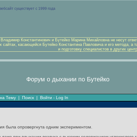
вебсайт существует с 1999 года
 Владимир Константинович и Бутейко Марина Михайловна не несут отве
х сайтах, касающейся Бутейко Константина Павловича и его метода, а т
и подготовку специалистов в других цент
Форум о дыхании по Бутейко
на Тему
|
Поиск
|
Войти - Log In
рия была опровергнута одним экспериментом.
 даже при вдыхании воздуха с высоким содержанием углекислого га