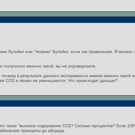
орию Бутейко или "теорию" Бутейко, если так правильнее. Я вопрос
ат получился именно такой, вы не опровергаете.
 почему в результате данного эксперимента имеем именно такой ис
я СО2 в лёгких не уменьшается. Что происходит дальше?
, что такое "высокое содержание СО2? Сколько процентов? Если 100
тейковские принципы до абсурда.