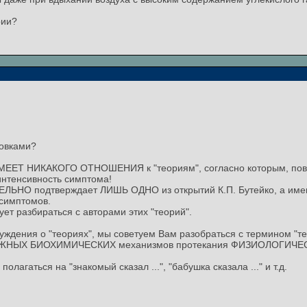
рии?
совками?
Е ИМЕЕТ НИКАКОГО ОТНОШЕНИЯ к "теориям", согласно которым, по
нтенсивность симптома!
ЕЛЬНО подтверждает ЛИШЬ ОДНО из открытий К.П. Бутейко, а имен
 симптомов.
дует разбираться с авторами этих "теорий".
уждения о "теориях", мы советуем Вам разобраться с термином "те
ЖНЫХ БИОХИМИЧЕСКИХ механизмов протекания ФИЗИОЛОГИЧЕСКИ
олагаться на "знакомый сказал ...", "бабушка сказала ..." и т.д.