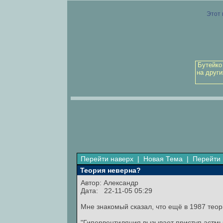
Этот 
Бутейко
на други
Перейти наверх
|
Новая Тема
|
Перейти 
Теория неверна?
Автор: Александр
Дата: 22-11-05 05:29
Мне знакомый сказал, что ещё в 1987 тео
"Гипервентиляция вызывает приступ астмы