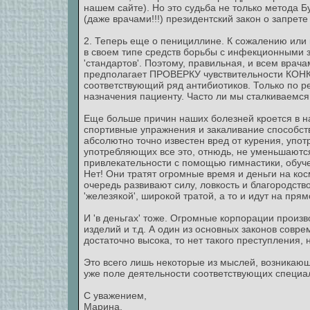
нашем сайте). Но это судьба не только метода Б
(даже врачами!!!) президентский закон о запрете 
2. Теперь еще о пенициллине. К сожалению или к
в своем типе средств борьбы с инфекционными 
'стандартов'. Поэтому, правильная, и всем врач
предполагает ПРОВЕРКУ чувствительности КО
соответствующий ряд антибиотиков. Только по р
назначения пациенту. Часто ли мы сталкиваемс
Еще больше причин наших болезней кроется в на
спортивные упражнения и закаливание способств
абсолютно точно известен вред от курения, употр
употребляющих все это, отнюдь, не уменьшаются
привлекательности с помощью гимнастики, обуче
Нет! Они тратят огромные время и деньги на ко
очередь развивают силу, ловкость и благородств
'железякой', широкой тратой, а то и идут на пр
И 'в деньгах' тоже. Огромные корпорации произв
изделий и т.д. А один из основных законов совр
достаточно высока, то нет такого преступления,
Это всего лишь некоторые из мыслей, возникающ
уже поле деятельности соответствующих специа
С уважением,
Марина.