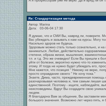
А я профессорам уже не верю. Да и вряд ли он т
Re: Стандартизация метода
Автор:
Marina
Дата: 03-06-04 17:30
Я думаю, что и СМИ Вы, навряд ли, поверите. Мн
Вас убеждать и зазывать к нам на курсы. Могу то
Насильно здоров не будешь.
Здоровым можно стать только сознательно, и на 
заниматься. Любая, действительно оздоравливаю
степени, образа жизни, мышления, взаимоотнош
т.п. и т.д. Это же очевидно! Если Вы пришли к б
уйти от болезни, вероятно нужно что-то изменить
этому. И тогда не нужно будет убеждать его, прос
Мне кажется, что позиция " Никому не верю, попро
просто оправдание своего " Не хочу пока."
Знаете, Дима, часто, преждевременная помощь 
разочаровывая человека и, тем самым лишая ша
единственной. Поэтому - ищите, наблюдайте, вы
неисповедимы. Вдруг Вы создадите свою уникал
людям.
Я благодарна Вам за общение, Вы заставили мен
большого значения. Возможно лет через пять, я 