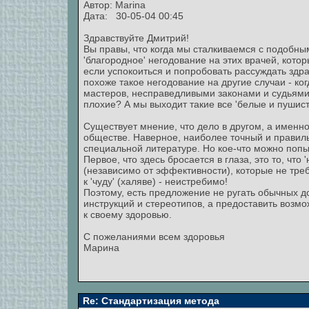
Автор:
Marina
Дата: 30-05-04 00:45
Здравствуйте Дмитрий!
Вы правы, что когда мы сталкиваемся с подобны
'благородное' негодование на этих врачей, котор
если успокоиться и попробовать рассуждать здр
похоже такое негодование на другие случаи - ко
мастеров, несправедливыми законами и судьями и 
плохие? А мы выходит такие все 'белые и пушистые
Существует мнение, что дело в другом, а именн
обществе. Наверное, наиболее точный и правиль
специальной литературе. Но кое-что можно попы
Первое, что здесь бросается в глаза, это то, что
(независимо от эффективности), которые не тре
к 'чуду' (халяве) - неистребимо!
Поэтому, есть предложение не ругать обычных до
инструкций и стереотипов, а предоставить возмо
к своему здоровью.
С пожеланиями всем здоровья
Марина
Re: Стандартизация метода