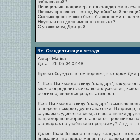
заболеваний?
Пенициллин, например, стал стандартом в лечен
Почему про словах "метод Бутейко" мой лечащи
Сколько денег можно было бы сэкономить на алл
Неужели все дело именно в деньгах?
С уважением, Дмитрий.
Re: Стандартизация метода
Автор:
Marina
Дата: 28-05-04 02:49
Будем обсуждать в том порядке, в котором Дмит
1. Если Вы имеете в виду "стандарт", как уровен
можно определить качество его усвоения, испо
очевидно, является результативность.
Если Вы имеете в виду "стандарт" в смысле повт
а подходят скорее другие аналогии. Например, 
слушаем с удовольствием, а в исполнении другог
например по истории, становится троечником по
стандартах на учебники и программу? И т.д. и т.п
Далее. Если Вы имеете в виду "стандарт" в смы
внимание, что приказ министра здравоохранения