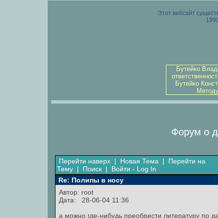
Этот вебсайт существ
1999
Бутейко Влад
ответственност
Бутейко Конст
Методу
Форум о д
Перейти наверх
|
Новая Тема
|
Перейти на
Тему
|
Поиск
|
Войти - Log In
Re: Полипы в носу
Автор:
root
Дата: 28-06-04 11:36
а можно где-нибудь преобрести литературу по д