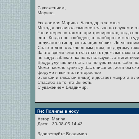
С уважением,
Марина.
Уважаемая Марина. Благодарю за ответ.
Метод я осваивалсамостоятельно по слухам и 
Что интересно,так это при тренировках, когда н
есть. Когда нос свободен, то наоборот тяжело у
получается гипервентиляция лёгких. Легче заним
Сплю только с заклеенным ртом, по другому тяж
За это время смог отказаться от дексаметазона 
но когда забивает кашель пользуюсь антигисти
Вроде улучшение есть. но почувствовать себя п
Может можно купить у Вас описание, хотя бы сх
форуме я вычитал интересное
о лёгкой и тяжолой пище) и достаёт мокрота в лё
Спасибо за то что Вы есть.
С уважением Владимир.
Re: Полипы в носу
Автор:
Marina
Дата: 30-08-05 14:43
Здравствуйте Владимир.