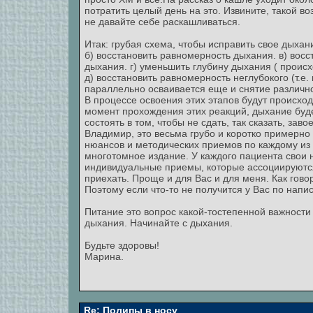
потратить целый день на это. Извините, такой во
не давайте себе раскашливаться.
Итак: грубая схема, чтобы исправить свое дыхан
б) восстановить равномерность дыхания. в) вос
дыхания. г) уменьшить глубину дыхания ( происх
д) восстановить равномерность неглубокого (т.е
параллельно осваивается еще и снятие различн
В процессе освоения этих этапов будут происхо
момент прохождения этих реакций, дыхание буде
состоять в том, чтобы не сдать, так сказать, зав
Владимир, это весьма грубо и коротко примерно
нюансов и методических приемов по каждому из п
многотомное издание. У каждого пациента свои 
индивидуальные приемы, которые ассоциируютс
приехать. Проще и для Вас и для меня. Как говор
Поэтому если что-то не получится у Вас по напи
Питание это вопрос какой-тостепенной важности
дыхания. Начинайте с дыхания.
Будьте здоровы!
Марина.
Re: Полипы в носу