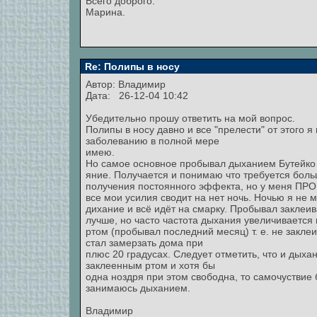
Всего доброго.
Марина.
Re: Полипы в носу
Автор:
Владимир
Дата: 26-12-04 10:42
Убедительно прошу ответить на мой вопрос.
Полипы в носу давно и все "прелести" от этого я
заболеванию в полной мере
имею.
Но самое основное пробывал дыханием Бутейко о
яние. Получается и понимаю что требуется боль
получения постоянного эффекта, но у меня П
все мои усилия сводит на нет ночь. Ночью я не 
дихание и всё идёт на смарку. Пробывал заклеив
лучше, но часто частота дыхания увеличивается
ртом (пробывал последний месяц) т. е. не закле
стал замерзать дома при
плюс 20 градусах. Следует отметить, что и дыха
заклеенным ртом и хотя бы
одна ноздря при этом свободна, то самочуствие
занимаюсь дыханием.
Владимир