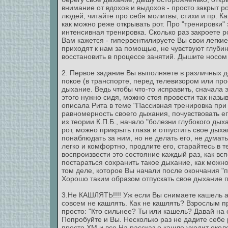
внимание от вдохов и выдохов - просто закрыт р
людей, читайте про себя молитвы, стихи и пр. К
как можно реже открывать рот. Про "тренировки"
интенсивная тренировка. Сколько раз закроете рот
Вам кажется - гипервентилируете Вы свои легкие
приходят к нам за помощью, не чувствуют глубин
восстановить в процессе занятий. Дышите носом
2. Первое задание Вы выполняете в различных д
покое (в транспорте, перед телевизором или прос
дыхание. Ведь чтобы что-то исправить, сначала 
этого нужно сидя, можно стоя провести так наз
описала Рита в теме "Пассивная тренировка при 
равномерность своего дыхания, почувствовать 
из теории К.П.Б., начало "болезни глубокого дых
рот, можно прикрыть глаза и отпустить свое дых
понаблюдать за ним, но не делать его, не думат
легко и комфортно, продлите его, старайтесь в 
воспроизвести это состояние каждый раз, как вс
постараться сохранить такое дыхание, как можно 
том деле, которое Вы начали после окончания "па
Хорошо таким образом отпускать свое дыхание п
3.Не КАШЛЯТЬ!!!! Уж если Вы снимаете кашель 
совсем не кашлять. Как не кашлять? Взрослым п
просто: "Кто сильнее? Ты или кашель? Давай на 
Попробуйте и Вы. Несколько раз не дадите себе 
просто ХМ и все.На рассказ о кашле уходит окол