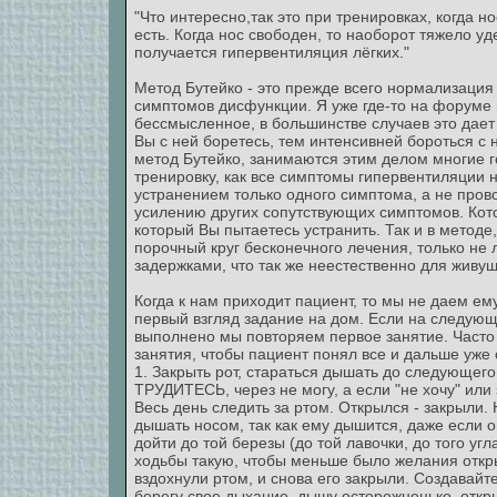
"Что интересно,так это при тренировках, когда 
есть. Когда нос свободен, то наоборот тяжело у
получается гипервентиляция лёгких."
Метод Бутейко - это прежде всего нормализация
симптомов дисфункции. Я уже где-то на форуме 
бессмысленное, в большинстве случаев это дае
Вы с ней боретесь, тем интенсивней бороться с
метод Бутейко, занимаются этим делом многие го
тренировку, как все симптомы гипервентиляции 
устранением только одного симптома, а не пров
усилению других сопутствующих симптомов. Кото
который Вы пытаетесь устранить. Так и в методе
порочный круг бесконечного лечения, только не
задержками, что так же неестественно для живущ
Когда к нам приходит пациент, то мы не даем ем
первый взгляд задание на дом. Если на следующ
выполнено мы повторяем первое занятие. Часто 
занятия, чтобы пациент понял все и дальше уже
1. Закрыть рот, стараться дышать до следующего
ТРУДИТЕСЬ, через не могу, а если "не хочу" или 
Весь день следить за ртом. Открылся - закрыли.
дышать носом, так как ему дышится, даже если он
дойти до той березы (до той лавочки, до того уг
ходьбы такую, чтобы меньше было желания откры
вздохнули ртом, и снова его закрыли. Создавайт
берегу свое дыхание, дышу осторожненько, открыв 