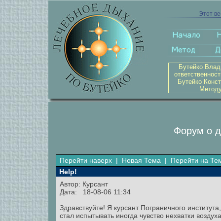
Этот ве
Бутейко Влад
ответственност
Бутейко Конст
Методу
Форум о д
Перейти наверх
|
Новая Тема
|
Перейти на Те
Help!
Автор: Курсант
Дата: 18-08-06 11:34
Здравствуйте! Я курсант Пограничного института
стал испытывать иногда чувство нехватки воздуха