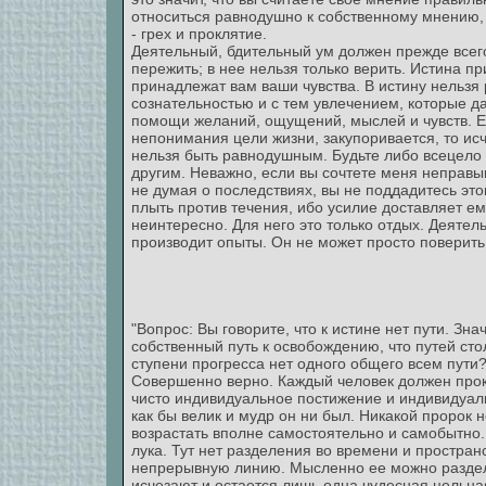
относиться равнодушно к собственному мнению,
- грех и проклятие.
Деятельный, бдительный ум должен прежде всего
пережить; в нее нельзя только верить. Истина п
принадлежат вам ваши чувства. В истину нельзя 
сознательностью и с тем увлечением, которые да
помощи желаний, ощущений, мыслей и чувств. Есл
непонимания цели жизни, закупоривается, то ис
нельзя быть равнодушным. Будьте либо всецело 
другим. Неважно, если вы сочтете меня неправым
не думая о последствиях, вы не поддадитесь эт
плыть против течения, ибо усилие доставляет ем
неинтересно. Для него это только отдых. Деятель
производит опыты. Он не может просто поверить 
"Вопрос: Вы говорите, что к истине нет пути. Зн
собственный путь к освобождению, что путей сто
ступени прогресса нет одного общего всем пути
Совершенно верно. Каждый человек должен прокл
чисто индивидуальное постижение и индивидуальн
как бы велик и мудр он ни был. Никакой пророк 
возрастать вполне самостоятельно и самобытно.
лука. Тут нет разделения во времени и простран
непрерывную линию. Мысленно ее можно разделит
исчезают и остается лишь одна чудесная цельна