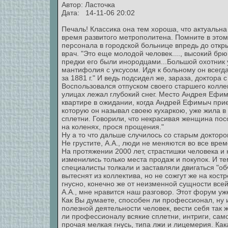
Автор: Ласточка
Дата: 14-11-06 20:02
Печаль! Классика она тем хороша, что актуальн
время развитого метрополитена. Помните в этом
персонала в городской больнице впредь до откр
врач. "Это еще молодой человек...., высокий бр
предки его были инородцами...Большой охотник у
мантифолия с уксусом. Идя к больному он всегд
за 1881 г." И ведь подсидел же, зараза, доктор
Воспользовался отпуском своего старшего коллег
улицах лежал глубокий снег. Место Андрея Ефим
квартире в ожидании, когда Андрей Ефимыч прие
которую он называл своею кухаркою, уже жила в
сплетни. Говорили, что некрасивая женщина пос
на коленях, прося прощения."
Ну а то что дальше случилось со старым доктором
Не грустите, А.А., люди не меняются во все врем
На протяжении 2000 лет, страстишки человека и
изменились только места продаж и покупок. И те
специалисты толкали и заставляли двигаться "об
вытеснят из коллектива, но не сожгут же на кост
гнусно, конечно же от неизменной сущности все
А.А., мне нравится наш разговор. Этот форум уж
Как Вы думаете, способен ли профессионал, ну 
полезной деятельности человек, вести себя так 
ли профессионалу всякие сплетни, интриги, сам
прочая мелкая гнусь, типа лжи и лицемерия. Ка