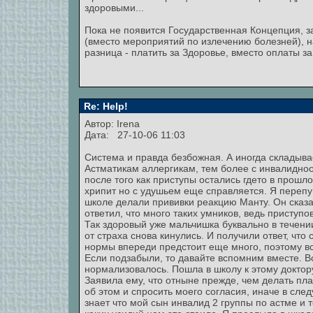
здоровыми...
Пока не появится Государственная Концепция, 
(вместо мероприятий по излечению болезней), на
разница - платить за Здоровье, вместо оплаты з
Re: Help!
Автор: Irena
Дата: 27-10-06 11:03
Система и правда безбожная. А иногда складыва
Астматикам аллергикам, тем более с инвалиднос
после того как приступы остались гдето в прошл
хрипит но с удушьем еще справляется. Я перепуга
школе делали прививки реакцию Манту. Он сказал
ответил, что много таких умников, ведь приступо
Так здоровый уже мальчишка буквально в течен
от страха снова кинулись. И получили ответ, что 
нормы впереди предстоит еще много, поэтому вс
Если подзабыли, то давайте вспомним вместе. В
нормализовалось. Пошла в школу к этому доктор
Заявила ему, что отныне прежде, чем делать пл
об этом и спросить моего согласия, иначе в сле
знает что мой сын инвалид 2 группы по астме и то