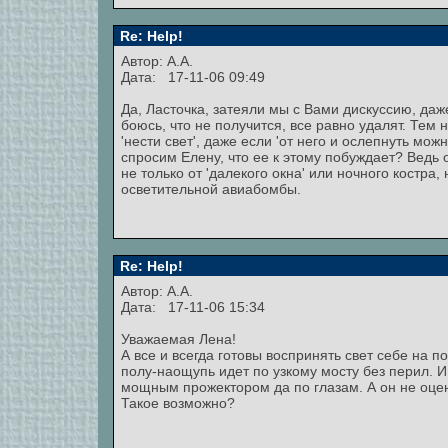
Re: Help!
Автор: А.А.
Дата: 17-11-06 09:49
Да, Ласточка, затеяли мы с Вами дискуссию, даже
боюсь, что не получится, все равно удалят. Тем
'нести свет', даже если 'от него и ослепнуть мо
спросим Елену, что ее к этому побуждает? Ведь 
не только от 'далекого окна' или ночного костра
осветительной авиабомбы.
Re: Help!
Автор: А.А.
Дата: 17-11-06 15:34
Уважаемая Лена!
А все и всегда готовы воспринять свет себе на 
полу-наощупь идет по узкому мосту без перил. И 
мощным прожектором да по глазам. А он не оцени
Такое возможно?