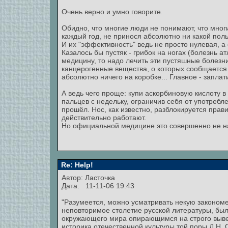
Очень верно и умно говорите.
Обидно, что многие люди не понимают, что мног
каждый год, не принося абсолютно ни какой поль
И их "эффективность" ведь не просто нулевая, 
Казалось бы пустяк - грибок на ногах (болезнь а
медицину, то надо лечить эти пустяшные болезни
канцерогенные вещества, о которых сообщается 
абсолютно ничего на коробке... Главное - заплат
А ведь чего проще: купи аскорбиновую кислоту 
пальцев с недельку, ограничив себя от употребл
прошёл. Нос, как известно, разблокируется прав
действительно работают.
Но официальной медицине это совершенно не н
Re: Help!
Автор: Ласточка
Дата: 11-11-06 19:43
"Разумеется, можно усматривать некую закономе
неповторимое столетие русской литературы, был
окружающего мира опирающимся на строго вывер
историка отечественной культуры той поры Д.Н. О