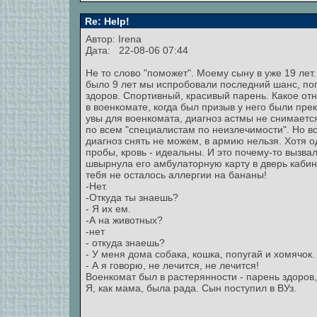
Re: Help!
Автор:
Irena
Дата: 22-08-06 07:44
Не то слово "поможет". Моему сыну в уже 19 лет.
было 9 лет мы испробовали последний шанс, поп
здоров. Спортивный, красивый парень. Какое от
в военкомате, когда был призыв у него были прек
увы для военкомата, диагноз астмы не снимается
по всем "специалистам по неизлечимости". Но в
диагноз снять не можем, в армию нельзя. Хотя од
пробы, кровь - идеальны. И это почему-то вызва
швырнула его амбулаторную карту в дверь кабине
тебя не осталось аллергии на бананы!
-Нет.
-Откуда ты знаешь?
- Я их ем.
-А на животных?
-нет
- откуда знаешь?
- У меня дома собака, кошка, попугай и хомячок.
- А я говорю, не лечится, не лечится!
Военкомат был в растерянности - парень здоров,
Я, как мама, была рада. Сын поступил в ВУз.