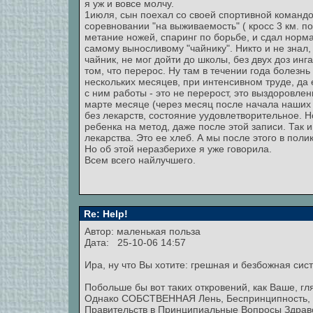
я уж и вовсе молчу.
1июля, сын поехал со своей спортивной командо
соревновании "на выживаемость" ( кросс 3 км. п
метание ножей, спаринг по борьбе, и сдал норма
самому выносливому "чайнику". Никто и не знал,
чайник, не мог дойти до школы, без двух доз инг
том, что перерос. Ну там в течении года болезн
нескольких месяцев, при интенсивном труде, да
с ним работы - это не перерост, это выздоровле
марте месяце (через месяц после начала наших 
без лекарств, состояние уудовлетворительное. Н
ребенка на метод, даже после этой записи. Так
лекарства. Это ее хлеб. А мы после этого в поли
Но об этой неразберихе я уже говорила.
Всем всего найлучшего.
Re: Help!
Автор: маленькая польза
Дата: 25-10-06 14:57
Ира, ну что Вы хотите: грешная и безбожная сис
Побольше бы вот таких откровений, как Ваше, г
Однако СОБСТВЕННАЯ Лень, Беспринципность, В
Правительств в Принципиальные Вопросы Здраво