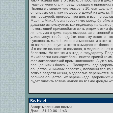
каких усилий нам это стоило. Я прослыла в школ
главное меня стали предупреждать о прививках 
Правда в старшем уже классе, в 10, ему сделали 
он справился с ним по дороге домой из школы. 
температурой, прогорел три дня, и все, не раск
Марина Михайловна говорит что метод бутейко э
дыхание используется, как индикатор на фактор
помогающий приспосбится жить рядом с этим фа
линолеума в доме, парфюмерии, загрязненной эк
улице могут к тебе подойти, поэтому остается т
чувствовать малейшие его изменения, и выживат
то эволюционирует, а ктото вымирает от болезне
И я свами полностью согласна, в медицине нет 
болезням. Но это же и выгодно государству. Пре
Михайловна называет большинство врачей комм
фармакологической промышленности. А уж о том,
поощрениях к болезни!!! Поощрять надо здоровы
общество, и никаких поблажек, поблажки только
всякие радости жизни, а здоровые перебьются. 
больное общество. Их беречь надо, здоровых!!! А
будет платить всякие налоги во всякие фонды к
Re: Help!
Автор: маленькая польза
Дата: 31-10-06 11:43