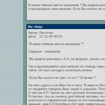
В какие темные места например ? Вы ведете разго
и высказывать свое мнение. Если Вы несете не св
Re: Help!
Автор: Ласточка
Дата: 17-11-06 00:10
"В какие темные места например ?"
Гордыня - например.
"Вы ведете разговор с А.А. на форуме, значит, он
Так и высказывайте свое мнение по поводу темы, 
свете. От него иногда и ослепнуть можно.
"Если Вы несете не свет, то что ? И зачем ?"
Не мне судить и не Вам что я несу. Я живу по В
то неудобно говорить Вам, какая я хорошая. Пот
А чем же А.П. Чехов не свет русской литературы
Я считаю, что он очччень достойный человек, чт
аналогии в современной жизни по его произведени
меньше, чем К.П.Бутейко в этот мир удивительн