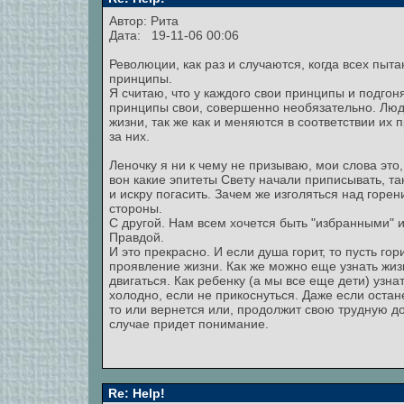
Автор: Рита
Дата: 19-11-06 00:06
Революции, как раз и случаются, когда всех пыт
принципы.
Я считаю, что у каждого свои принципы и подгон
принципы свои, совершенно необязательно. Лю
жизни, так же как и меняются в соответствии их 
за них.
Леночку я ни к чему не призываю, мои слова это,
вон какие эпитеты Свету начали приписывать, та
и искру погасить. Зачем же изголяться над горе
стороны.
С другой. Нам всем хочется быть "избранными" 
Правдой.
И это прекрасно. И если душа горит, то пусть гори
проявление жизни. Как же можно еще узнать жизн
двигаться. Как ребенку (а мы все еще дети) узна
холодно, если не прикоснуться. Даже если оста
то или вернется или, продолжит свою трудную дор
случае придет понимание.
Re: Help!