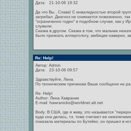
Дата: 21-10-06 19:32
Да что Вы , Слава! С инвалидностью второй груп
загребал. Диагноз не снимается пожизненно, так
"ограниченно годен" в подобном случае, как у Ир
служили.
Сказка в другом. Сказка в том, что мальчик неи
было признать аллергологу, амбиции наверно, з
Re: Help!
Автор:
Admin
Дата: 23-10-06 09:57
Здравствуйте, Лена.
По техническим причинам Ваше сообщени не ра
Re: Help!
Author: Лена Хавраник
E-mail: hawranicks@worldnet.att.net
Body: В США, где я живу, это называется "перерос
куда она делась, т.к. тоже считают ее неизлечим
показала материалы по Бутейко, он пришел в истер