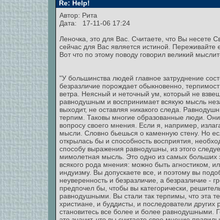
Re: Help!
Автор: Рита
Дата: 17-11-06 17:24
Леночка, это для Вас. Считаете, что Вы несете С
сейчас для Вас является истиной. Переживайте е
Вот что по этому поводу говорил великий мысли
"У большинства людей главное затруднение состо
безразличие порождает обыкновенно, терпимость
ветра. Неясный и неточный ум, который не взвеш
равнодушным и воспринимает всякую мысль незав
выходит, не оставляя никакого следа. Равнодушн
терпим. Таковы многие образованные люди. Они
вопросу своего мнения. Если я, например, изла
мысли. Словно бьешься о каменную стену. Но е
открылась бы и способность восприятия, необхо
способу выражения равнодушны, из этого следует
мимолетная мысль. Это одно из самых больших з
всякого рода мнения: можно быть агностиком, ил
индуизму. Вы допускаете все, и поэтому вы подо
неуверенность и безразличие, а безразличие - гр
предпочел бы, чтобы вы категорически, решитель
равнодушными. Вы стали так терпимы, что эта те
христиане, и буддисты, и последователи других 
становитесь все более и более равнодушными. Г
это значит, что вы считаете свое мнение правил