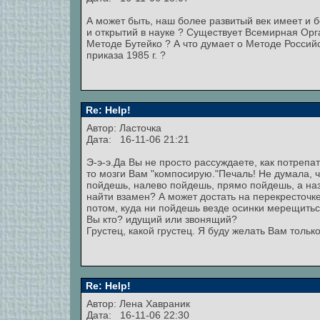
А может быть, наш более развитый век имеет и 
и открытий в науке ? Существует Всемирная Орг
Методе Бутейко ? А что думает о Методе Россий
приказа 1985 г. ?
Re: Help!
Автор: Ласточка
Дата: 16-11-06 21:21
Э-э-э.Да Вы не просто рассуждаете, как потрепа
то мозги Вам "компосирую."Печаль! Не думала, ч
пойдешь, налево пойдешь, прямо пойдешь, а наза
найти взамен? А может достать на перекресточке
потом, куда ни пойдешь везде осинки мерещиться
Вы кто? идущий или звонящий?
Грустец, какой грустец. Я буду желать Вам толь
Re: Help!
Автор:
Лена Хавраник
Дата: 16-11-06 22:30