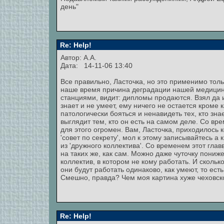
день"
Re: Help!
Автор: А.А.
Дата: 14-11-06 13:40
Все правильно, Ласточка, но это применимо толь
наше время причина деградации нашей медицины:
станциями, видит: дипломы продаются. Взял да и 
знает и не умеет, ему ничего не остается кроме 
патологически бояться и ненавидеть тех, кто зн
выглядит тем, кто он есть на самом деле. Со вр
для этого огромен. Вам, Ласточка, приходилось 
'совет по секрету', мол к этому записывайтесь 
из 'дружного коллектива'. Со временем этот гл
на таких же, как сам. Можно даже чуточку пони
коллектив, в котором не кому работать. И сколько
они будут работать одинаково, как умеют, то есть
Смешно, правда? Чем моя картина хуже чеховск
Re: Help!