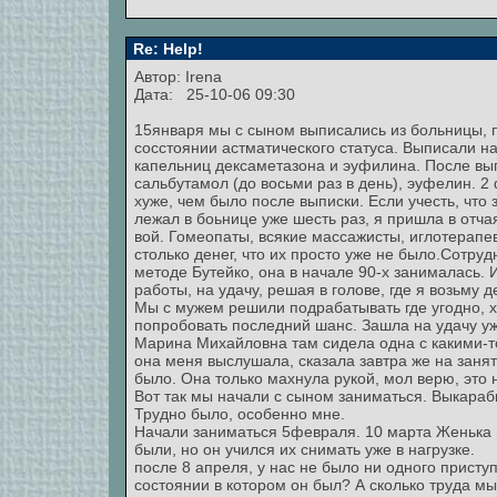
Re: Help!
Автор: Irena
Дата: 25-10-06 09:30
15января мы с сыном выписались из больницы, 
сосстоянии астматического статуса. Выписали на
капельниц дексаметазона и эуфилина. После вы
сальбутамол (до восьми раз в день), эуфелин. 
хуже, чем было после выписки. Если учесть, что
лежал в боьнице уже шесть раз, я пришла в отчая
вой. Гомеопаты, всякие массажисты, иглотерапе
столько денег, что их просто уже не было.Сотруд
методе Бутейко, она в начале 90-х занималась. 
работы, на удачу, решая в голове, где я возьму д
Мы с мужем решили подрабатывать где угодно, 
попробовать последний шанс. Зашла на удачу уже
Марина Михайловна там сидела одна с какими-т
она меня выслушала, сказала завтра же на занят
было. Она только махнула рукой, мол верю, это 
Вот так мы начали с сыном заниматься. Выкараб
Трудно было, особенно мне.
Начали заниматься 5февраля. 10 марта Женька 
были, но он учился их снимать уже в нагрузке.
после 8 апреля, у нас не было ни одного присту
состоянии в котором он был? А сколько труда мы