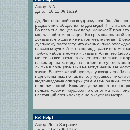
Автор: А.А.
Дата: 16-11-06 15:29
Да, Ласточка, сейчас внутривидовая борьба очень
разделению общества на два вида! И 'изгнание и
Во времена 'пещерных пердимоноклей' принято бы
моральной компенсации. Во времена великой ин
доказать, что дама не на той метле летает. В 
дуэльному пистолету, что очень сильно охлажда
навозных кучек. А вот в период ' развитого мет
трубку, набрать номер и сказать 'Алле, это бюро 
менее во все времена существовали люди, которы
на костер, на каторгу, на наглого и глупого ман
ли она в принципе. Они не могут иначе. Не могу
жизни. Во всей живой природе у каждой особи св
парнокопытных не так явно, у муравьев, пчел и л
внутривидовые олигархи (там матки разные, сол
поле личностей). Весь мир делится на тех, кто ра
нельзя. Рабочий муравей не станет маткой, нейр
настоящий специалист, а не выпускник метро.
Re: Help!
Автор:
Лена Хавраник
Дата: 16-11-06 18:07