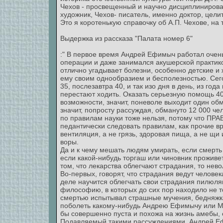
Чехов - просвещенный и научно дисциплинирова
художник, Чехов- писатель, именно доктор, цели
Это я коротенькую справочку об А.П. Чехове, на т
Выдержка из рассказа "Палата номер 6"
:" В первое время Андрей Ефимыч работал очень
операции и даже занимался акушерской практико
отлично угадывает болезни, особенно детские и
ему своим однообразием и бесполезностью. Сего
35, послезавтра 40, и так изо дня в день, из год
перестают ходить. Оказать серьезную помощь 4
возможности, значит, поневоле выходит один об
значит, попросту рассуждая, обмануто 12 000 че
по правилам науки тоже нельзя, потому что ПР
педантически следовать правилам, как прочие вра
вентиляция, а не грязь, здоровая пища, а не щи
воры.
Да и к чему мешать людям умирать, если смерть 
если какой-нибудь торгаш или чиновник проживе
том, что лекарства облегчают страдания, то нев
Во-первых, говорят, что страдания ведут человек
деле научится облегчать свои страдания пилюля
философию, в которых до сих пор находило не то
смертью испытывал страшные мучения, бедняжка
поболеть какому-нибудь Андрею Ефимычу или М
бы совершенно пуста и похожа на жизнь амебы, 
Подавляемый такими рассуждениями, Андрей Ефи