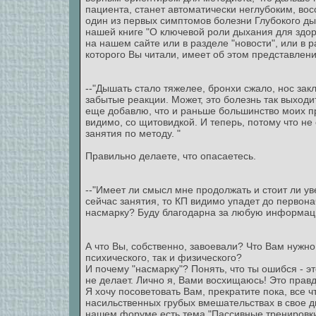
пациента, станет автоматически неглубоким, вос
один из первых симптомов болезни Глубокого дых
нашей книге "О ключевой роли дыхания для здор
на нашем сайте или в разделе "новости", или в р
которого Вы читали, имеет об этом представлени
--"Дышать стало тяжелее, бронхи сжало, нос за
забытые реакции. Может, это болезнь так выходи
еще добавлю, что и раньше большинство моих п
видимо, со щитовидкой. И теперь, потому что н
занятия по методу. "
Правильно делаете, что опасаетесь.
--"Имеет ли смысл мне продолжать и стоит ли у
сейчас занятия, то КП видимо упадет до первона
насмарку? Буду благодарна за любую информац
А что Вы, собственно, завоевали? Что Вам нужно
психического, так и физического?
И почему "насмарку"? Понять, что ты ошибся - эт
не делает. Лично я, Вами восхищаюсь! Это правд
Я хочу посоветовать Вам, прекратите пока, все 
насильственных грубых вмешательствах в свое ды
нашем форуме есть тема "Пассивные тренировки