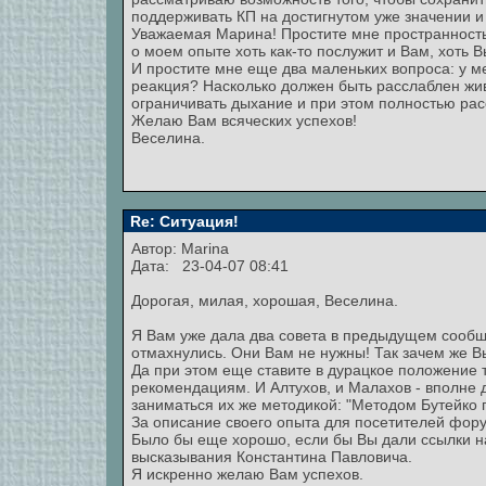
поддерживать КП на достигнутом уже значении и
Уважаемая Марина! Простите мне пространность
о моем опыте хоть как-то послужит и Вам, хоть 
И простите мне еще два маленьких вопроса: у м
реакция? Насколько должен быть расслаблен жи
ограничивать дыхание и при этом полностью рас
Желаю Вам всяческих успехов!
Веселина.
Re: Ситуация!
Автор:
Marina
Дата: 23-04-07 08:41
Дорогая, милая, хорошая, Веселина.
Я Вам уже дала два совета в предыдущем сообще
отмахнулись. Они Вам не нужны! Так зачем же В
Да при этом еще ставите в дурацкое положение т
рекомендациям. И Алтухов, и Малахов - вполне 
заниматься их же методикой: "Методом Бутейко 
За описание своего опыта для посетителей фору
Было бы еще хорошо, если бы Вы дали ссылки на 
высказывания Константина Павловича.
Я искренно желаю Вам успехов.