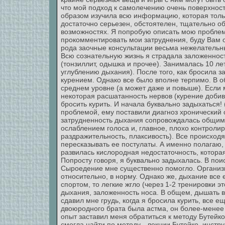
что мой подход к самолечению очень поверхнос
образом изучила всю информацию, которая тольк
достаточно серьезен, обстоятелен, тщательно об
возможностях. Я попробую описать мою проблем
прокомментировать мои затруднения, буду Вам о
рода заочные консультации весьма нежелатель
Всю сознательную жизнь я страдала заложеннос
(тонзиллит, одышка и прочее). Занималась 10 л
углублению дыхания). После того, как бросила з
курением. Однако все было вполне терпимо. В о
среднем уровне (а может даже и повыше). Если м
некоторая расшатанность нервов (курение добив
бросить курить. И начала буквально задыхаться! 
проблемой, ему поставили диагноз хронический о
затрудненность дыхания сопровождалась общим 
ослаблением голоса и, главное, плохо контрол
раздражительность, плаксивость). Все происходя
пересказывать ее постулаты. А именно полагаю, 
развилась кислородная недостаточность, котора
Попросту говоря, я буквально задыхалась. В пои
Сыроедение мне существенно помогло. Организм,
относительно, в норму. Однако же, дыхание все
спортом, то легкие жгло (через 1-2 тренировки 
дыхания, заложенность носа. В общем, дышать вс
сдавил мне грудь, когда я бросила курить, все е
двоюродного брата была астма, он более-менее 
опыт заставил меня обратиться к методу Бутейко
смогла найти по методу - лекции Бутейко, инстру