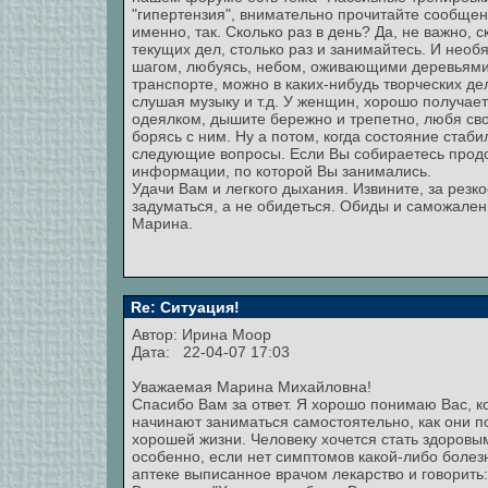
"гипертензия", внимательно прочитайте сообщен
именно, так. Сколько раз в день? Да, не важно, с
текущих дел, столько раз и занимайтесь. И нео
шагом, любуясь, небом, оживающими деревьями 
транспорте, можно в каких-нибудь творческих де
слушая музыку и т.д. У женщин, хорошо получает
одеялком, дышите бережно и трепетно, любя сво
борясь с ним. Ну а потом, когда состояние стаб
следующие вопросы. Если Вы собираетесь продол
информации, по которой Вы занимались.
Удачи Вам и легкого дыхания. Извините, за резко
задуматься, а не обидеться. Обиды и саможален
Марина.
Re: Ситуация!
Автор:
Ирина Моор
Дата: 22-04-07 17:03
Уважаемая Марина Михайловна!
Спасибо Вам за ответ. Я хорошо понимаю Вас, к
начинают заниматься самостоятельно, как они по
хорошей жизни. Человеку хочется стать здоровым
особенно, если нет симптомов какой-либо болезн
аптеке выписанное врачом лекарство и говорить: 