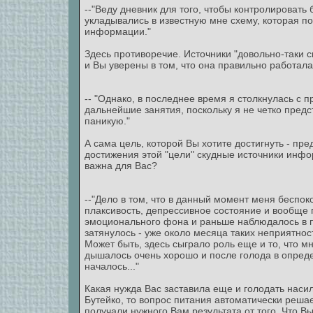
--"Веду дневник для того, чтобы контролировать
укладывались в известную мне схему, которая п
информации."
Здесь противоречие. Источники "довольно-таки 
и Вы уверены в том, что она правильно работала
-- "Однако, в последнее время я столкнулась с п
дальнейшие занятия, поскольку я не четко пред
паникую."
А сама цель, которой Вы хотите достигнуть - пре
достижения этой "цели" скудные источники инфо
важна для Вас?
--"Дело в том, что в данный момент меня беспок
плаксивость, депрессивное состояние и вообще
эмоционального фона и раньше наблюдалось в пе
затянулось - уже около месяца таких неприятнос
Может быть, здесь сыграло роль еще и то, что м
дышалось очень хорошо и после голода в опреде
началось..."
Какая нужда Вас заставила еще и голодать наси
Бутейко, то вопрос питания автоматически решае
получали нужного Вам результата от того, Что В