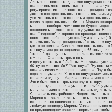
Лишь через несколько дней мое ощущение толчк
стало очень легко заниматься, т.е. я начала чув
регулировать интенсивность своих тренировок с
даже во сне просыпалась от этого и тем самым 
уже, что спала крепко всю ночь и просыпалась у
спала, а просыпалась разбитая). Марина повторял
меряешь, наоборот, чем чаще ее будешь мерять т
состояние мое может от этого ухудшиться. Не по
этап "жадности", и хорошо его проходить после т
понять свою собственную ошибку и вернуться).Э
занималась "супертренировками" с замером пауз,
где-то по полчаса. Сначала мне показалось, чт
как пауза моя резко поднялась до 65 секунд, и я
"скорая", двое суток меня пытались вывести из 
к Марине. Она посмотрела на меня
и сразу же сказала: " Либо ты, Маргарита пустил
60, ну не меньше, Да?" "Ага, пауза". "Ну покажи
останавливала меня, просто смотрела. Пауза был
сорвалось дыхание. Хотя я по ощущениям могла
желанием вдохнуть. Марина показала мне свой с
Это и была моя контрольная пауза, которую я с
тренировку и попросила уменьшить глубину дыхан
минут заломило в висках, попыталась сделать чу
Снова начались крайности. Неделю мы опять во
Марина заставила читать меня те места в книге, 
все правильно написано, только нужно правильн
любимую поговорку Марины "Сказанное слово ло
на предпоследнем занятии в первый раз, чтобы я