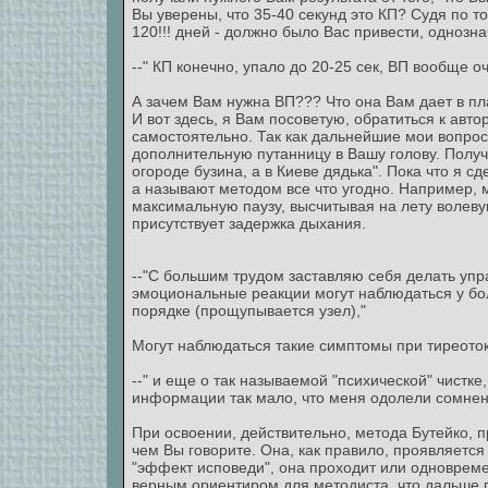
Вы уверены, что 35-40 секунд это КП? Судя по т
120!!! дней - должно было Вас привести, однозн
--" КП конечно, упало до 20-25 сек, ВП вообще о
А зачем Вам нужна ВП??? Что она Вам дает в пл
И вот здесь, я Вам посоветую, обратиться к авт
самостоятельно. Так как дальнейшие мои вопрос
дополнительную путанницу в Вашу голову. Получ
огороде бузина, а в Киеве дядька". Пока что я с
а называют методом все что угодно. Например, 
максимальную паузу, высчитывая на лету волевую
присутствует задержка дыхания.
--"С большим трудом заставляю себя делать упр
эмоциональные реакции могут наблюдаться у бол
порядке (прощупывается узел),"
Могут наблюдаться такие симптомы при тиреотокс
--" и еще о так называемой "психической" чистке
информации так мало, что меня одолели сомнени
При освоении, действительно, метода Бутейко, пр
чем Вы говорите. Она, как правило, проявляется
"эффект исповеди", она проходит или одновреме
верным ориентиром для методиста, что дальше 