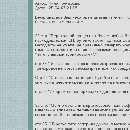
Автор:
Нина Гончарова
Дата: 25-04-07 21:18
Веселина, вот Вам некоторые цитаты из книги " 
бесплатно на этом сайте.
29 стр. "Переходной процесс от более глубокой 
последователей К.П. Бутейко также под именами: 
методисты не умеющие правильно измерять конт
отмены лекарств, или с гипоксическими реакци
"интенсивными тренировками"."
стр.34 " Из законов, которые рассматриваются в
тренировки не могут рассматриваться, как средс
Стр.34 "С точки зрения теории Бутейко они (за
симптоматические средства влияния на интенси
стр.34 "Их применение приводит к дополнитель
35 стр. "Можно объяснить кратковременный эффе
известным влиянием легочной вентиляции на и
возможностей организма из-за нехватки кислоро
стр.35. " В результате задержки дыхания можно
развития симптомов, с учетом, приведенных выш