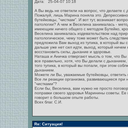
Дата: 25-04-07 10:18
А Вы ведь не ответили на вопрос, что делаете с
Пожалуй, лишь Марина поняла это. Депрессивно
бутейковцы, "чисткам". И вот тут, возникает вопр
патологии? А чем ж Веселина занималась - мето
имеющим ничего общего с методом Бутейко, кром
Веселина занималась издевательством над приро
патологическое, чему тоже может быть следствие
предложила Вам выход из тупика, в который вы с
дальше уже нет сил идти, выход, который ничем
восстановить силы, дыхание и здоровье.
Наташа и Аничка отвергают мысль о том, что Вы
все правильно, хотя, что Вы делали с дыханием,
того тупика, в который вы попали, при этом соб
дыханием.
Можете ли Вы, уважаемые бутейковцы, ответить 
Все ли реакции организма, развивающиеся при 
"чистками"?
Если бы, Веселина, вам нужно не просто поговор
поправки своего здоровья Маринины советы. Ее 
говорит о большом опыте работы.
Всех благ. С.И.
Re: Ситуация!