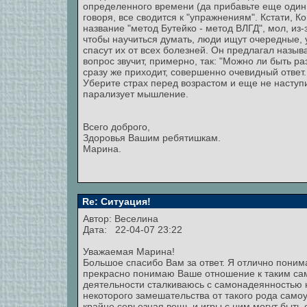
определенного времени (да прибавьте еще один с
говоря, все сводится к "упражнениям". Кстати, К
название "метод Бутейко - метод ВЛГД", мол, из-
чтобы научиться думать, люди ищут очередные, у
спасут их от всех болезней. Он предлагал называ
вопрос звучит, примерно, так: "Можно ли быть ра
сразу же приходит, совершенно очевидный ответ.
Уберите страх перед возрастом и еще не наступ
парализует мышление.
Всего доброго,
Здоровья Вашим ребятишкам.
Марина.
Re: Ситуация!
Автор:
Веселина
Дата: 22-04-07 23:22
Уважаемая Марина!
Большое спасибо Вам за ответ. Я отлично понима
прекрасно понимаю Ваше отношение к таким сам
деятельности сталкиваюсь с самонадеянностью н
некоторого замешательства от такого рода самоу
крайне серьезная вещь и игры с ним могут быть 