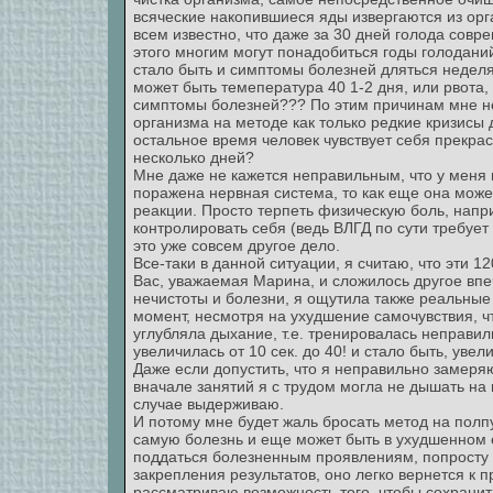
всяческие накопившиеся яды извергаются из орг
всем известно, что даже за 30 дней голода совр
этого многим могут понадобиться годы голоданий
стало быть и симптомы болезней дляться неделя
может быть темепература 40 1-2 дня, или рвота, 
симптомы болезней??? По этим причинам мне не
организма на методе как только редкие кризисы 
остальное время человек чувствует себя прекрас
несколько дней?
Мне даже не кажется неправильным, что у меня 
поражена нервная система, то как еще она может
реакции. Просто терпеть физическую боль, наприм
контролировать себя (ведь ВЛГД по сути требует 
это уже совсем другое дело.
Все-таки в данной ситуации, я считаю, что эти 
Вас, уважаемая Марина, и сложилось другое впе
нечистоты и болезни, я ощутила также реальны
момент, несмотря на ухудшение самочувствия, ч
углубляла дыхание, т.е. тренировалась неправиль
увеличилась от 10 сек. до 40! и стало быть, ув
Даже если допустить, что я неправильно замеряю
вначале занятий я с трудом могла не дышать на 
случае выдерживаю.
И потому мне будет жаль бросать метод на полпу
самую болезнь и еще может быть в ухудшенном е
поддаться болезненным проявлениям, попросту г
закрепления результатов, оно легко вернется к
рассматриваю возможность того, чтобы сохранит