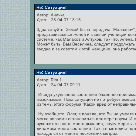
Re: Ситуация!
Автор:
Аничка
Дата: 23-04-07 13:15
Здравствуйте! Зимой была передача "Малахов+"
представившаяся женой и главной ученицей докт
системе, как Малахов и Алтухов. Так что, Алена,
Может быть, Вам Веселина, следует продолжать 
заодно и за советом к этой женщине, она работа
Re: Ситуация!
Автор:
Rita 1
Дата: 24-04-07 09:11
"Иногда ухудшение состояния блаженно принимаю
мазохизмом. Пока ситуация не потребует вмешат
из темы этого форума "Какой вред от неправиль
"Ну вообщето, Олег, я поняла, что Вы не умеете
могла вовремя остановиться в замере паузы. И м
чувствительность моего дыхания, паузу мерять т
динамики моего состояния. Так вот методист че
находился от меня в нескольких метрах.