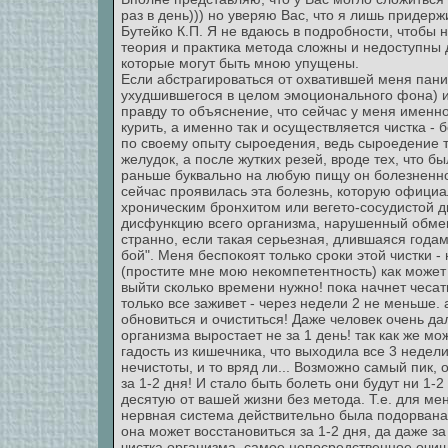
раз в день))) но уверяю Вас, что я лишь придер
Бутейко К.П. Я не вдаюсь в подробности, чтобы
теория и практика метода сложны и недоступны 
которые могут быть мною упущены.
Если абстрагироваться от охватившей меня паник
ухудшившегося в целом эмоционального фона) и
правду то объяснение, что сейчас у меня именно
курить, а именно так и осуществляется чистка - 
по своему опыту сыроедения, ведь сыроедение 
желудок, а после жутких резей, вроде тех, что б
раньше буквально на любую пищу он болезненно 
сейчас проявилась эта болезнь, которую офици
хроническим бронхитом или вегето-сосудистой 
дисфункцию всего организма, нарушенный обмен
странно, если такая серьезная, длившаяся годам
бой". Меня беспокоят только сроки этой чистки -
(простите мне мою некомпетентность) как может 
выйти сколько времени нужно! пока начнет чесат
только все заживет - через недели 2 не меньше. 
обновиться и очиститься! Даже человек очень да
организма выростает не за 1 день! так как же мо
гадость из кишечника, что выходила все 3 недел
нечистоты, и то вряд ли... Возможно самый пик,
за 1-2 дня! И стало быть болеть они будут ни 1-
десятую от вашей жизни без метода. Т.е. для ме
нервная система действительно была подорвана 
она может восстановиться за 1-2 дня, да даже за
чистка организма, самое непосредственное очищ