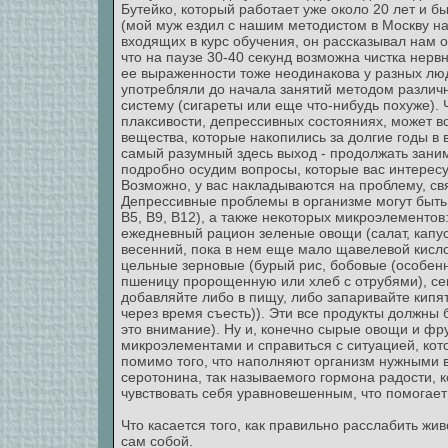
Бутейко, который работает уже около 20 лет и б
(мой муж ездил с нашим методистом в Москву на
входящих в курс обучения, он рассказывал нам о
что на паузе 30-40 секунд возможна чистка нервн
ее выраженности тоже неодинакова у разных лю
употребляли до начала занятий методом различ
систему (сигареты или еще что-нибудь похуже).
плаксивости, депрессивных состояниях, может во
вещества, которые накопились за долгие годы в 
самый разумный здесь выход - продолжать заним
подробно осудим вопросы, которые вас интересу
Возможно, у вас накладываются на проблему, с
Депрессивные проблемы в организме могут быть 
В5, В9, В12), а также некоторых микроэлементов
ежедневный рацион зеленые овощи (салат, капу
весенний, пока в нем еще мало щавелевой кислот
цельные зерновые (бурый рис, бобовые (особенн
пшеницу пророщенную или хлеб с отрубями), семе
добавляйте либо в пищу, либо запаривайте кипят
через время съесть)). Эти все продукты должны
это внимание). Ну и, конечно сырые овощи и фр
микроэлементами и справиться с ситуацией, кото
помимо того, что наполняют организм нужными 
серотонина, так называемого гормона радости, 
чувствовать себя уравновешенным, что помогает
Что касается того, как правильно расслабить жив
сам собой.