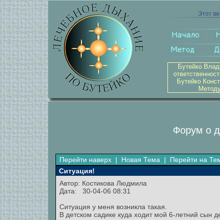
Этот ве
Бутейко Влад
ответственност
Бутейко Конст
Методу
Форум о д
Перейти наверх
|
Новая Тема
|
Перейти на Те
Ситуация!
Автор: Костикова Людмила
Дата: 30-04-06 08:31
Ситуация у меня возникла такая.
В детском садике куда ходит мой 6-летний сын 