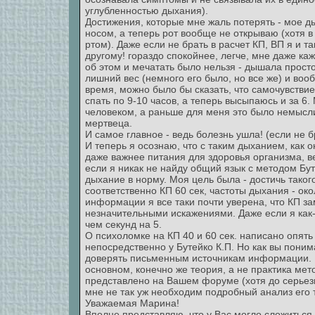
углубленностью дыхания).
Достижения, которые мне жаль потерять - мое 
носом, а теперь рот вообще не открываю (хотя 
ртом). Даже если не брать в расчет КП, ВП я и 
другому! гораздо спокойнее, легче, мне даже ка
об этом и мечатать было нельзя - дышала просто
лишний вес (немного его было, но все же) и воо
время, можно было бы сказать, что самочувствие
спать по 9-10 часов, а теперь высыпаюсь и за 6.
человеком, а раньше для меня это было немысли
мертвеца.
И самое главное - ведь болезнь ушла! (если не бр
И теперь я осознаю, что с таким дыханием, как 
даже важнее питания для здоровья организма, в
если я никак не найду общий язык с методом Бут
дыхание в норму. Моя цель была - достичь таког
соответственно КП 60 сек, частоты дыхания - око
информации я все таки почти уверена, что КП з
незначительными искажениями. Даже если я как-
чем секунд на 5.
О психоломке на КП 40 и 60 сек. написано опять 
непосредственно у Бутейко К.П. Но как вы понима
доверять письменным источникам информации. Чи
основном, конечно же теория, а не практика мето
представлено на Вашем форуме (хотя до серьезн
мне не так уж необходим подробный анализ его 
Уважаемая Марина!
Вполне представляю, что у Вас могло сложиться