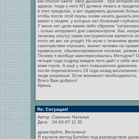
как способ найти "своё дыхание", при котором к
здоров, тогда у него КП должна лежать в предела
в этих пределах, а вот задержать дыхание больше
чтобы после этой паузы снова начать дышать ров
имеет к людям, у которых нет болезней глубоко
У меня нет цели каким-либо образом "натрениро
- только интрумент для самоконтроля. Как, напр
личному опыту) таким инструментом является оп
этого же вес не упадёт. Но если с течением вре
самочувствие хорошее, значит человек на прави
правильное, сбалансированное питание, режим 
Почему я вообще заинтересовалась Методом? От
четыре года подряд каждое лето даёт о себе зна
кожи горла. А ещё у него повышенное давление, 
после перенесённого 24 года назад воспаления 
люди разумные. Если возникнет необходимость, 
Всего Вам доброго!
Ирина.
Re: Ситуация!
Автор:
Савченко Наталья
Дата: 24-04-07 11:35
дравствуйте, Веселина!
Я изучала метод Бутейко под руководством доне