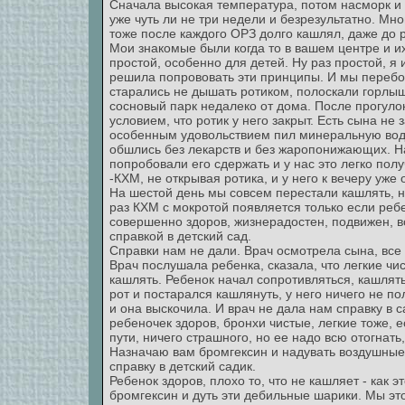
Сначала высокая температура, потом насморк и
уже чуть ли не три недели и безрезультатно. Мн
тоже после каждого ОРЗ долго кашлял, даже до 
Мои знакомые были когда то в вашем центре и и
простой, особенно для детей. Ну раз простой, я
решила попрововать эти принципы. И мы перебо
старались не дышать ротиком, полоскали горлыш
сосновый парк недалеко от дома. После прогуло
условием, что ротик у него закрыт. Есть сына не 
особенным удовольствием пил минеральную воду 
обшлись без лекарств и без жаропонижающих. Н
попробовали его сдержать и у нас это легко пол
-КХМ, не открывая ротика, и у него к вечеру уже
На шестой день мы совсем перестали кашлять, на
раз КХМ с мокротой появляется только если ребе
совершенно здоров, жизнерадостен, подвижен, в
справкой в детский сад.
Справки нам не дали. Врач осмотрела сына, все
Врач послушала ребенка, сказала, что легкие чи
кашлять. Ребенок начал сопротивляться, кашлять
рот и постарался кашлянуть, у него ничего не п
и она выскочила. И врач не дала нам справку в 
ребеночек здоров, бронхи чистые, легкие тоже, 
пути, ничего страшного, но ее надо всю отогнать
Назначаю вам бромгексин и надувать воздушные 
справку в детский садик.
Ребенок здоров, плохо то, что не кашляет - как э
бромгексин и дуть эти дебильные шарики. Мы эт