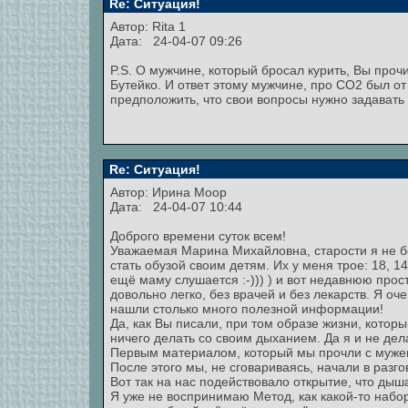
Re: Ситуация!
Автор:
Rita 1
Дата: 24-04-07 09:26
P.S. О мужчине, который бросал курить, Вы про
Бутейко. И ответ этому мужчине, про СО2 был от
предположить, что свои вопросы нужно задавать
Re: Ситуация!
Автор:
Ирина Моор
Дата: 24-04-07 10:44
Доброго времени суток всем!
Уважаемая Марина Михайловна, старости я не бо
стать обузой своим детям. Их у меня трое: 18, 1
ещё маму слушается :-))) ) и вот недавнюю прос
довольно легко, без врачей и без лекарств. Я оч
нашли столько много полезной информации!
Да, как Вы писали, при том образе жизни, который
ничего делать со своим дыханием. Да я и не дел
Первым материалом, который мы прочли с мужем 
После этого мы, не сговариваясь, начали в разго
Вот так на нас подействовало открытие, что дыш
Я уже не воспринимаю Метод, как какой-то набор