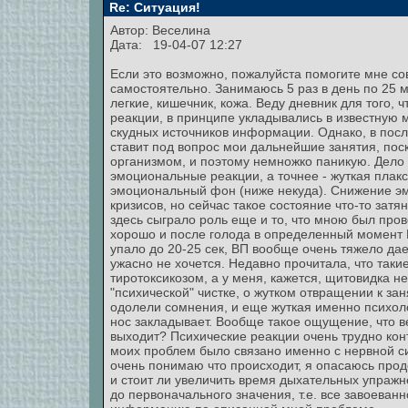
Re: Ситуация!
Автор:
Веселина
Дата: 19-04-07 12:27
Если это возможно, пожалуйста помогите мне со
самостоятельно. Занимаюсь 5 раз в день по 25 
легкие, кишечник, кожа. Веду дневник для того,
реакции, в принципе укладывались в известную 
скудных источников информации. Однако, в посл
ставит под вопрос мои дальнейшие занятия, поск
организмом, и поэтому немножко паникую. Дело 
эмоциональные реакции, а точнее - жуткая плак
эмоциональный фон (ниже некуда). Снижение э
кризисов, но сейчас такое состояние что-то затя
здесь сыграло роль еще и то, что мною был пров
хорошо и после голода в определенный момент КП
упало до 20-25 сек, ВП вообще очень тяжело да
ужасно не хочется. Недавно прочитала, что так
тиротоксикозом, а у меня, кажется, щитовидка н
"психической" чистке, о жутком отвращении к за
одолели сомнения, и еще жуткая именно психоло
нос закладывает. Вообще такое ощущение, что ве
выходит? Психические реакции очень трудно кон
моих проблем было связано именно с нервной сис
очень понимаю что происходит, я опасаюсь прод
и стоит ли увеличить время дыхательных упражн
до первоначального значения, т.е. все завоева