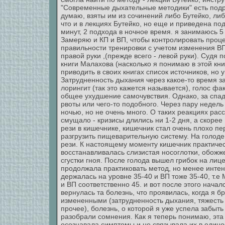
"Современные дыхательные методики" есть подро
думаю, взяты им из сочинений либо Бутейко, либо
что и в лекциях Бутейко, но еще и приведена под
минут, 2 подхода в ночное время. я занимаюсь 5
Замеряю и КП и ВП, чтобы контролировать проце
правильности тренировки с учетом изменения ВП
правой руки ,(прежде всего - левой руки). Судя 
книги Малахова (насколько я понимаю в этой кни
приводить в своих книгах список источников, но
Затрудненность дыхания через какое-то время з
лорингит (так это кажется называется), голос ф
общее ухудшение самочувствия. Однако, за спад
рвоты или чего-то подобного. Через пару недель
ночью, но не очень много. О таких реакциях расс
смущало - кризисы длились ни 1-2 дня, а скорее
рези в кишечнике, кишечник стал очень плохо пе
разгрузить пищеварительную систему. На голоде
рези. К настоящему моменту кишечник практическ
восстанавливалась слизистая носоглотки, обож
сгустки гноя. После голода вышел грибок на лице
продолжала практиковать метод, но менее интен
держалась на уровне 35-40 и ВП тоже 35-40, т.е 
и ВП соответственно 45. и вот после этого началс
вернулась та болезнь, что проявилась, когда я б
измененными (затрудненность дыхания, тяжесть 
прочее), болезнь, о которой я уже успела забыть
разобрали сомнения. Как я теперь понимаю, эта
осознавала симптомы и не связывала их в единое