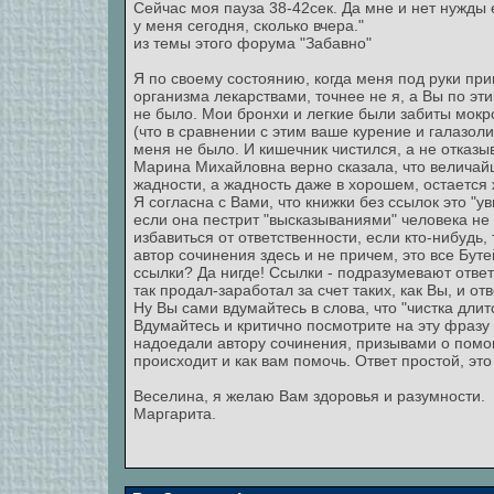
Сейчас моя пауза 38-42сек. Да мне и нет нужды 
у меня сегодня, сколько вчера."
из темы этого форума "Забавно"
Я по своему состоянию, когда меня под руки при
организма лекарствами, точнее не я, а Вы по эт
не было. Мои бронхи и легкие были забиты мок
(что в сравнении с этим ваше курение и галазол
меня не было. И кишечник чистился, а не отказ
Марина Михайловна верно сказала, что величайш
жадности, а жадность даже в хорошем, остается
Я согласна с Вами, что книжки без ссылок это "у
если она пестрит "высказываниями" человека не
избавиться от ответственности, если кто-нибудь,
автор сочинения здесь и не причем, это все Бутей
ссылки? Да нигде! Ссылки - подразумевают ответ
так продал-заработал за счет таких, как Вы, и отв
Ну Вы сами вдумайтесь в слова, что "чистка дли
Вдумайтесь и критично посмотрите на эту фразу с
надоедали автору сочинения, призывами о помощ
происходит и как вам помочь. Ответ простой, это 
Веселина, я желаю Вам здоровья и разумности.
Маргарита.