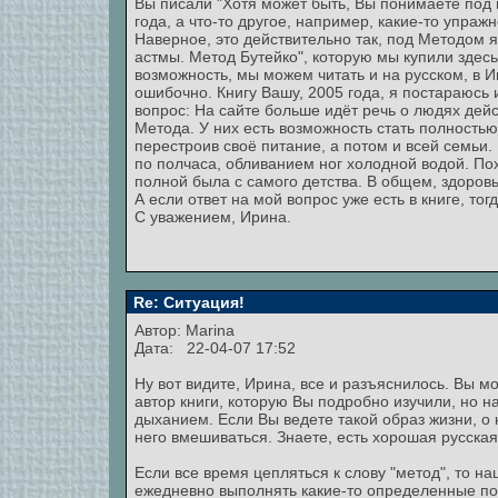
Вы писали "Хотя может быть, Вы понимаете под м
года, а что-то другое, например, какие-то упраж
Наверное, это действительно так, под Методом 
астмы. Метод Бутейко", которую мы купили здесь
возможность, мы можем читать и на русском, в 
ошибочно. Книгу Вашу, 2005 года, я постараюсь
вопрос: На сайте больше идёт речь о людях де
Метода. У них есть возможность стать полностью
перестроив своё питание, а потом и всей семьи
по полчаса, обливанием ног холодной водой. Поху
полной была с самого детства. В общем, здоровь
А если ответ на мой вопрос уже есть в книге, то
С уважением, Ирина.
Re: Ситуация!
Автор:
Marina
Дата: 22-04-07 17:52
Ну вот видите, Ирина, все и разъяснилось. Вы мо
автор книги, которую Вы подробно изучили, но н
дыханием. Если Вы ведете такой образ жизни, о
него вмешиваться. Знаете, есть хорошая русская 
Если все время цепляться к слову "метод", то на
ежедневно выполнять какие-то определенные пос