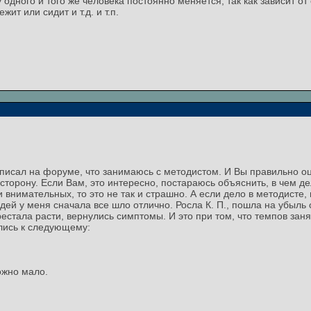
дного и того же человека постоянно меняется, так как зависит от 
жит или сидит и т.д. и т.п.
е писал на форуме, что занимаюсь с методистом. И Вы правильно о
орону. Если Вам, это интересно, постараюсь объяснить, в чем дело
 внимательных, то это не так и страшно. А если дело в методисте,
й у меня сначала все шло отлично. Росла К. П., пошла на убыль си
рестала расти, вернулись симптомы. И это при том, что темпов зан
лись к следующему:
ожно мало.