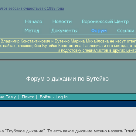
Этот вебсайт существует с 1999 года
 Владимир Константинович и Бутейко Марина Михайловна не несут отве
х сайтах, касающейся Бутейко Константина Павловича и его метода, а т
и подготовку специалистов в других цент
Форум о дыхании по Бутейко
на Тему
|
Поиск
|
Войти - Log In
 "Глубокое дыхание". То есть какое дыхание можно назвать "глубо