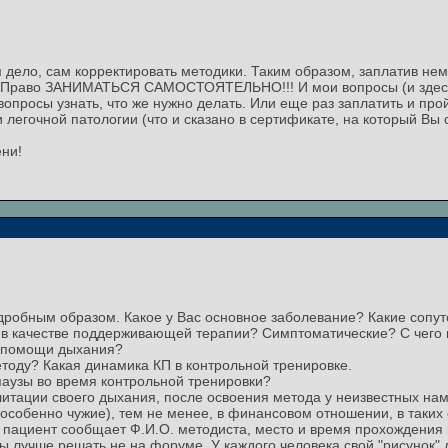
ем дело, сам корректировать методики. Таким образом, заплатив не
. Право ЗАНИМАТЬСЯ САМОСТОЯТЕЛЬНО!!! И мои вопросы (и здесь,
опросы узнать, что же нужно делать. Или еще раз заплатить и прой
и легочной патологии (что и сказано в сертификате, на который Вы 
ени!
дробным образом. Какое у Вас основное заболевание? Какие сопу
в качестве поддерживающей терапии? Симптоматические? С чего н
и помощи дыхания?
етоду? Какая динамика КП в контрольной тренировке.
паузы во время контрольной тренировки?
итации своего дыхания, после освоения метода у неизвестных нам
 (особенно чужие), тем не менее, в финансовом отношении, в таких
ли пациент сообщает Ф.И.О. методиста, место и время прохождения 
 лучше решать не на форуме. У каждого человека свой "рисунок" д