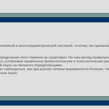
.
линейной и многопараметрической системой, поэтому так примити
определения этого термина не существует. На наш взгляд правильн
сь устойчивые правильные физиологические и психологические ре
ой паузы не являются определяющими.
ет наблюдаться, как при разной степени выраженности болезни, т
ьные паузы.