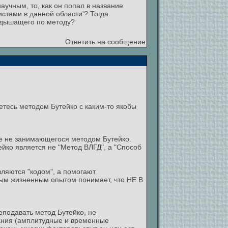
аучным, то, как он попал в название
стами в данной области'? Тогда
, дышащего по методу?
Ответить на сообщение
тесь методом Бутейко с каким-то якобы
е не занимающегося методом Бутейко.
йко является не "Метод ВЛГД", а "Способ
вляются "кодом", а помогают
ным жизненным опытом понимает, что НЕ В
еподавать метод Бутейко, не
ания (амплитудные и временные