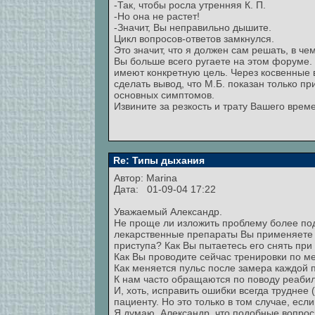
-Так, чтобы росла утренняя К. П.
-Но она не растет!
-Значит, Вы неправильно дышите.
Цикл вопросов-ответов замкнулся.
Это значит, что я должен сам решать, в ч
Вы больше всего ругаете на этом форуме
имеют конкретную цель. Через косвенные в
сделать вывод, что М.Б. показан только пр
основных симптомов.
Извините за резкость и трату Вашего врем
Re: Типы дыхания
Автор:
Marina
Дата: 01-09-04 17:22
Уважаемый Александр.
Не проще ли изложить проблему более по
лекарственные препараты Вы применяете 
приступа? Как Вы пытаетесь его снять пр
Как Вы проводите сейчас тренировки по м
Как меняется пульс после замера каждой 
К нам часто обращаются по поводу реабил
И, хоть, исправить ошибки всегда труднее
пациенту. Но это только в том случае, ес
Я думаю, Александр, что подобные вопросы