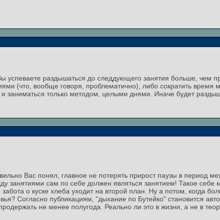
о Вы успеваете раздышаться до следдующего занятия больше, чем 
ями (что, вообще говоря, проблематично), либо сократить время 
 и заниматься только методом, целыми днями. Иначе будет раздышка
ильно Вас понял, главное не потерять прирост паузы в период ме
ду занятиями сам по себе должен являться занятием! Такое себе м
и забота о куске хлеба уходит на второй план. Ну а потом, когда бо
ья? Согласно публикациям, "дыхание по Бутейко" становится авто
 продержать не менее полугода. Реально ли это в жизни, а не в тео