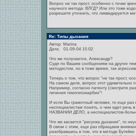
Вопрос не так прост, особенно с точки зре
научного метода: ВЛГД? Или это тоже кодо
разрешите уточнить, что ликвидируется м
Re: Типы дыхания
Автор:
Marina
Дата: 01-09-04 15:02
Что же получается, Александр?
Судя по Вашим сообщениям на других тема
методистом, но в тоже время, так агресси
Теперь о том, что вопрос "не так прост, о
На самом деле, вопрос этот удивительн
Например, согласно патенту (смотрите ра
лечения гемогипокарбии"!
И если Вы грамотный человек, то еще раз 
неспециалистам понять, о чем идет речь 
НАЗВАНИИ ДЕЛО, а неспециалистов-больных
Что же касается "рисунка дыхания", то н
В связи с этим, еще раз обращаем вниман
разобравшись в том, что в методе Бутей