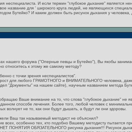
ния неспециалиста. И если термин "глубокое дыхание" является нен
вое название для ' широкого круга людей, не являющихся специали
етодом Бутейко? И каким должен быть рисунок дыхания у человека
х нашего форума ("Оперные певцы и Бутейко"), Вы якобы занимае
вно относитесь к этому же самому методу?
собенно с точки зрения неспециалистов".
о прост для любого ГРАМОТНОГО и ВНИМАТЕЛЬНОГО человека, даж
здел "Документы" на нашем сайте), научным названием метода Буте
обращаю Ваше внимание на то, что слова "глубокое дыхание" не я
в данном способе лечения. Более того, любой человек с минималь
 волнует не то, как они будут дышать, а будут ли они здоровы.
еужели Ваш так называемый методист не объяснил?
ие всех, особенно тех, кто подобно Вашему методисту пытается пр
ко НЕТ ПОНЯТИЯ ОБЯЗАТЕЛЬНОГО рисунка дыхания!!! Рисунок дых