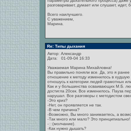
параметры дыхательного процесса) даже у о
разговаривает, думает или слушает, идет, бе
Всего наилучшего.
С уважением,
Марина.
Re: Типы дыхания
Автор:
Александр
Дата: 01-09-04 16:33
Уважаемая Марина Михайловна!
Вы правильно поняли все. Да, это я ране
отношение к методу изменилось в худшую ст
отношусь к категории людей грамотных или
Как и у большинства осваивающих М.Б. люде
достигла 20сек. Все изменилось. Пауза пе
нарушал. Все разговоры с методистом све
-Это криз?
-Нет, он проявляется не так.
-В чем причина?
-Возможно, Вы много занимаетесь, а возм
-Так много или мало? Это принципиально!
-:::(молчание).
-Как нужно дышать?