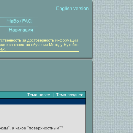
English version
тственность за достоверность информации
акже за качество обучения Методу Бутейко
рах.
Тема новее
|
Тема позднее
ким", а какое "поверхностным"?