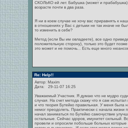
СКОЛЬКО ей лет. Бабушка (может и прабабушка),
возрасте почти в два раза.
Я ни в коем случае не хочу вас приравнять к на
в отношениях у Вас с детьми не так иначе не был
то изменить в себе?
Метод (если Вы им овладеете), все одно приведе
положительную сторону), только это будет позже
это может и не помочь... Есть еще много нюансо
Re: Help!!
Автор: Maxim
Дата: 29-11-07 16:25
Уважаемый Участник. Я думаю что не мудро суди
случая. На счет метода скажу что я сам испытал
и что теория Бутейко правильная. У меня была н
немог преодолеть. Практически с начала жизни п
начал заниматься по Бутейко самочуствие улучша
остальные. Сейчас здоров, имунитет сильный. В
провели и опросили побольше больных которые 
которые вылечились. И если этот метод помог хо