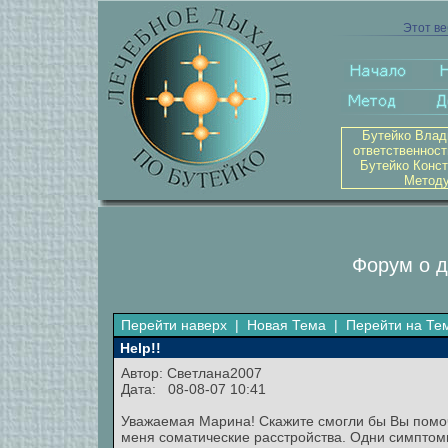
Этот ве
Бутейко Влад
ответственност
Бутейко Конст
Методу
Форум о д
Перейти наверх
|
Новая Тема
|
Перейти на Те
Help!!
Автор: Светлана2007
Дата: 08-08-07 10:41
Уважаемая Марина! Скажите смогли бы Вы помочь
меня соматические расстройства. Одни симптомы