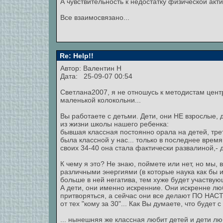
А чувствительность к недостатку физической актив
Все взаимосвязано...
Re: Help!!
Автор:
Валентин Н
Дата: 25-09-07 00:54
Светлана2007, я не отношусь к методистам центр
маленькой колокольни...
Вы работаете с детьми. Дети, они НЕ взрослые, 
из жизни школы нашего ребенка:
бывшая классная постоянно орала на детей, третир
была классной у нас... только в последнее время
своих 34-40 она стала фактически развалиной,- 
К чему я это? Не знаю, поймете или нет, но мы,
различными энергиями (в которые наука как бы и 
больше в ней негатива, тем хуже будет участву
А дети, они именно искренние. Они искренне лю
притворяться, а сейчас они все делают ПО НАС
от тех "кому за 30"... Как Вы думаете, что будет 
... нынешняя же классная любит детей и дети люб