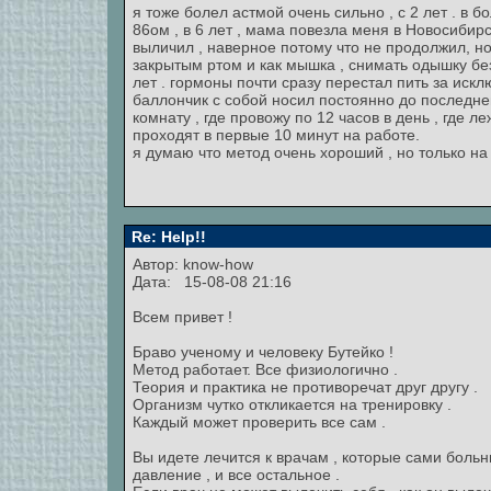
я тоже болел астмой очень сильно , с 2 лет . в 
86ом , в 6 лет , мама повезла меня в Новосибир
выличил , наверное потому что не продолжил, но
закрытым ртом и как мышка , снимать одышку без
лет . гормоны почти сразу перестал пить за иск
баллончик с собой носил постоянно до последнег
комнату , где провожу по 12 часов в день , где 
проходят в первые 10 минут на работе.
я думаю что метод очень хороший , но только на
Re: Help!!
Автор:
know-how
Дата: 15-08-08 21:16
Всем привет !
Браво ученому и человеку Бутейко !
Метод работает. Все физиологично .
Теория и практика не противоречат друг другу .
Организм чутко откликается на тренировку .
Каждый может проверить все сам .
Вы идете лечится к врачам , которые сами больны
давление , и все остальное .