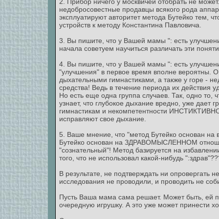
2. Прибор ничего у москвичей отобрать не может
недобросовестные продавцы всякого рода аппар
эксплуатируют авторитет метода Бутейко тем, чт
устройств к методу Константина Павловича.
3. Вы пишите, что у Вашей мамы ": есть улучшени
начала советуем научиться различать эти поняти
4. Вы пишите, что у Вашей мамы ": есть улучшени
"улучшения" в первое время вполне вероятны. Он
дыхательными гимнастиками, а также у горе - не
средства! Ведь в течение периода их действия у
Но есть еще одна группа случаев. Так, одно то,
узнает, что глубокое дыхание вредно, уже дает
гимнастикам и некомпетентности ИНСТИКТИВНО п
исправляют свое дыхание.
5. Ваше мнение, что "метод Бутейко основан на
Бутейко основан на ЗДРАВОМЫСЛЕННОМ отношени
"сознательный"! Метод базируется на избавлени
того, что не использовал какой-нибудь ":здрав"??
В результате, не подтверждать ни опровергать 
исследования не проводили, и проводить не соб
Пусть Ваша мама сама решает. Может быть, ей пр
очередную игрушку. А это уже может принести хо