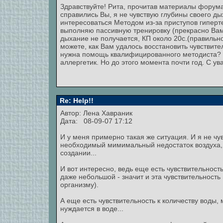
Здравствуйте! Рита, прочитав материалы форума 
справились Вы, я не чувствую глубины своего ды
интересоваться Методом из-за приступов гиперт
выполняю пассивную тренировку (прекрасно Вами
дыхание не получается, КП около 20с.(правильн
можете, как Вам удалось восстановить чувствите
нужна помощь квалифицированного методиста? Я
аллергетик. Но до этого момента почти год. С ув
Re: Help!!
Автор: Лена Хавраник
Дата: 08-09-07 17:12
И у меня примерно такая же ситуация. И я не чу
необходимый мимимальный недостаток воздуха, т.к
создании...
И вот интересно, ведь еще есть чувствительност
даже небольшой - значит и эта чувствительность
организму).
А еще есть чувствительность к количеству воды,
нуждается в воде...