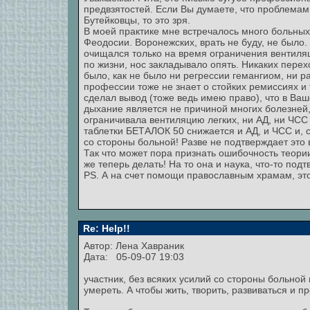
предвзятостей. Если Вы думаете, что проблема
Бутейковцы, то это зря.
В моей практике мне встречалось много больных
Феодосии. Воронежских, врать не буду, не было.
очищался только на время ограничения вентиляц
по жизни, нос закладывало опять. Никаких пере
было, как не было ни регрессии гемангиом, ни рас
профессии тоже не знает о стойких ремиссиях и
сделал вывод (тоже ведь имею право), что в Ва
дыхание является не причиной многих болезней,
ограничивала вентиляцию легких, ни АД, ни ЧСС
таблетки БЕТАЛОК 50 снижается и АД, и ЧСС и, 
со стороны больной! Разве не подтверждает это
Так что может пора признать ошибочность теории
же теперь делать! На то она и наука, что-то подтв
PS. А на счет помощи православным храмам, это
Re: Help!!
Автор: Лена Хавраник
Дата: 05-09-07 19:03
участник, без всяких усилий со стороны больной 
умереть. А чтобы жить, творить, развиваться и п