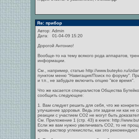
Re: прибор
Автор:
Admin
Дата: 01-04-09 15:20
Дорогой Антонио!
Вообще-то на тему всякого рода аппаратов, тре
информации.
См., например, статью http://www.buteyko.ru/izd
пунктом меню "Навигация/Поиск по форуму". При
и т.п., не забудьте включить опцию "все время".
Что же касается специалистов Общества Бутейк
сообщить следующее:
1. Вам следует решить для себя, что же конкре
улучшение здоровья. Ведь эти задачи ни как не 
реакции с участием СО2 не могут быть доказате
См. Приложение 1 (стр. 43) в книге: http://www.b
Если же вам нужно увеличивать СО2, то не проще
кровь раствор углекислоты, как это рекомендую