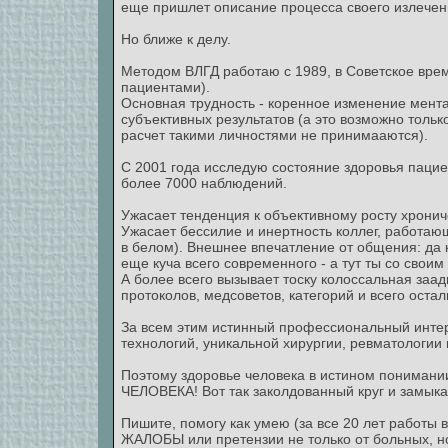
еще пришлет описание процесса своего излечени
Но ближе к делу.
Методом ВЛГД работаю с 1989, в Советское время
пациентами).
Основная трудность - коренное изменение мент
субъективных результатов (а это возможно толь
расчет такими личностями не принимааются).
С 2001 года исследую состояние здоровья пациенто
более 7000 наблюдений.
Ужасает тенденция к объективному росту хронич
Ужасает бессилие и инертность коллег, работаю
в белом). Внешнее впечатление от общения: да к
еще куча всего современного - а тут ты со своим 
А более всего вызывает тоску колоссальная заад
протоколов, медсоветов, категорий и всего ост
За всем этим истинный профессиональный интер
технологий, уникальной хирургии, ревматологии и 
Поэтому здоровье человека в истином поним
ЧЕЛОВЕКА! Вот так заколдованный круг и замыка
Пишите, помогу как умею (за все 20 лет работ
ЖАЛОБЫ или претензии не только от больных, но