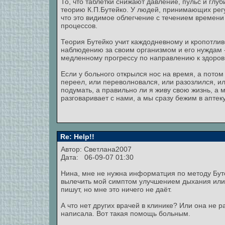
То, что таблетки снижают давление, пульс и глу
теорию К.П.Бутейко. У людей, принимающих рег
что это видимое облегчение с течением времен
процессов.
Теория Бутейко учит каждодневному и кропотлив
наблюдению за своим организмом и его нуждам
медленному прогрессу по направлению к здоров
Если у больного открылся нос на время, а потом 
переел, или переволновался, или разозлился, и
подумать, а правильно ли я живу свою жизнь, а 
разговаривает с нами, а мы сразу бежим в аптеку
Re: Help!!
Автор: Светлана2007
Дата: 06-09-07 01:30
Нина, мне не нужна информатция по методу Бут
вылечить мой симптом улучшением дыхания или с
пишут, но мне это ничего не даёт.
А что нет других врачей в клинике? Или она не р
написала. Вот такая помощь больным.