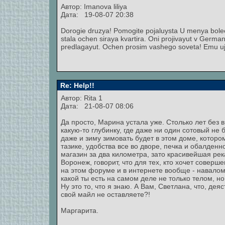
Автор:
Imanova liliya
Дата: 19-08-07 20:38
Dorogie druzya! Pomogite pojaluysta U menya bolee
stala ochen siraya kvartira. Oni projivayut v Germa
predlagayut. Ochen prosim vashego soveta! Emu uje
Re: Help!!
Автор: Rita 1
Дата: 21-08-07 08:06
Да просто, Марина устала уже. Столько лет без 
какую-то глубинку, где даже ни один сотовый не 
даже и зиму зимовать будет в этом доме, которому
тазике, удобства все во дворе, печка и обалден
магазин за два километра, зато красивейшая рек
Воронеж, говорит, что для тех, кто хочет совер
на этом форуме и в интернете вообще - навалом.
какой ты есть на самом деле не только телом, но
Ну это то, что я знаю. А Вам, Светлана, что, д
свой майл не оставляете?!
Маргарита.