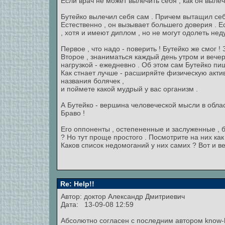
Если врач не может вылечить себя , как он выле
Бутейко вылечил себя сам . Причем вытащил себя
Естественно , он вызывает большего доверия . Ес
, хотя и имеют диплом , но не могут одолеть неду
Первое , что надо - поверить ! Бутейко же смог !
Второе , знаниматься каждый день утром и вече
нагрузкой - ежедневно . Об этом сам Бутейко пи
Как стнает лучше - расширяйте физическую активно
названия болячек ,
и поймете какой мудрый у вас организм .
А Бутейко - вершина человеческой мысли в обла
Браво !
Его оппоненты , остепененные и заслуженные , бу
? Но тут проще простого . Посмотрите на них как 
Каков список недомоганий у них самих ? Вот и ве
Re: Help!!
Автор:
доктор Александр Дмитриевич
Дата: 13-09-08 12:59
Абсолютно согласен с последним автором know-h