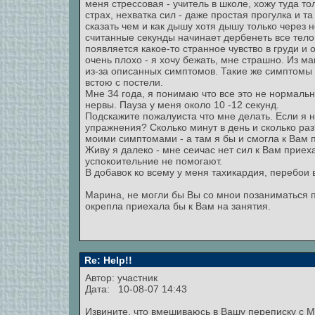
меня стрессовая - учитель в школе, хожу туда то
страх, нехватка сил - даже простая прогулка и та
сказать чем и как дышу хотя дышу только через н
считанные секунды начинает дербенеть все тeло 
появляется какое-то странное чувство в груди и 
очень плохо - я хочу бежать, мне страшно. Из ма
из-за описанных симптомов. Такие же симптомы и
встою с постели.
Мне 34 года, я понимаю что все это не нормальн
нервы. Пауза у меня около 10 -12 секунд.
Подскажите пожалуиста что мне делать. Если я н
упражнения? Сколько минут в день и сколько ра
моими симптомами - а там я бы и смогла к Вам 
Живу я далеко - мне сеичас нет сил к Вам приexа
успокоительние не помогают.
В добавок ко всему у меня тахикардия, перебои в
Марина, не могли бы Вы со мнои позаниматься по
окрепла приexала бы к Вам на занятия.
Re: Help!!
Автор: участник
Дата: 10-08-07 14:43
Извините, что вмешиваюсь в Вашу переписку с М