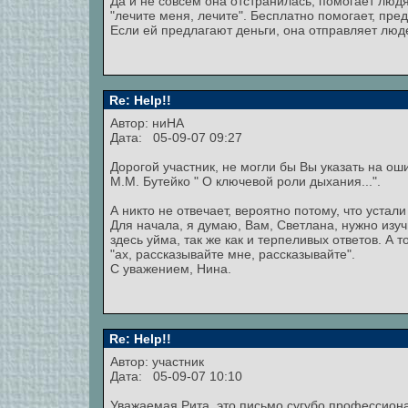
Да и не совсем она отстранилась, помогает людям,
"лечите меня, лечите". Бесплатно помогает, пре
Если ей предлагают деньги, она отправляет люде
Re: Help!!
Автор:
ниНА
Дата: 05-09-07 09:27
Дорогой участник, не могли бы Вы указать на о
М.М. Бутейко " О ключевой роли дыхания...".
А никто не отвечает, вероятно потому, что устали
Для начала, я думаю, Вам, Светлана, нужно из
здесь уйма, так же как и терпеливых ответов. А т
"ах, рассказывайте мне, рассказывайте".
С уважением, Нина.
Re: Help!!
Автор: участник
Дата: 05-09-07 10:10
Уважаемая Рита, это письмо сугубо профессиона