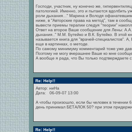
Господи, участник, ну конечно же, гипервентиляц
патологией. Именно, это и пытаются вдолбить уж
роли дыхания..." Марина и Володя офанатевшим 
ниже, в "Авторские права на метод", там в сооб
вывести приемы терапии следуя "теории" накоп
Ответ на второе Ваше сообщение для Лены: А.А.
дыхания.." М.М. Бутейко и В.К. Бутейко. В этой 
называется книга для "врачей-специалистов". А
еще в картинках, о методе.
По самому минимуму комментарий тоже уже давно
Поэтому не могу вчерашнее Ваше ко мне сообще
А вообще я рада, что Вы только подтверждаете
Re: Help!!
Автор: ниНа
Дата: 06-09-07 13:00
А чтобы произошло, если бы человек в течении 6 
день принимал БЕТАЛОК 50? при этом придержи
Re: Help!!