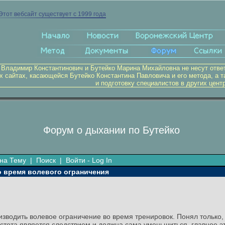
Этот вебсайт существует с 1999 года
 Владимир Константинович и Бутейко Марина Михайловна не несут отве
х сайтах, касающейся Бутейко Константина Павловича и его метода, а т
и подготовку специалистов в других цент
Форум о дыхании по Бутейко
на Тему
|
Поиск
|
Войти - Log In
о время волевого ограничения
изводить волевое ограничение во время тренировок. Понял только,
 частота является следствием и должна сама уменьшиться, главное 