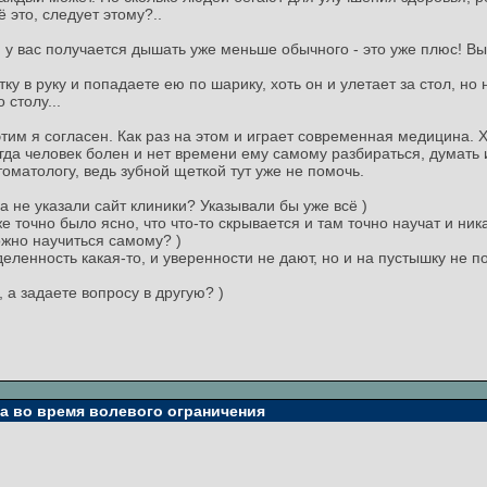
ё это, следует этому?..
 у вас получается дышать уже меньше обычного - это уже плюс! Вы 
етку в руку и попадаете ею по шарику, хоть он и улетает за стол, н
 столу...
этим я согласен. Как раз на этом и играет современная медицина. 
гда человек болен и нет времени ему самому разбираться, думать 
стоматологу, ведь зубной щеткой тут уже не помочь.
а не указали сайт клиники? Указывали бы уже всё )
уже точно было ясно, что что-то скрывается и там точно научат и ни
ожно научиться самому? )
еделенность какая-то, и уверенности не дают, но и на пустышку не п
 а задаете вопросу в другую? )
та во время волевого ограничения