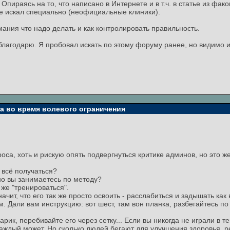
ираясь на то, что написано в Интернете и в т.ч. в статье из фако
не искал специально (неофициальные клиники).
мания что надо делать и как контролировать правильность.
лагодарю. Я пробовал искать по этому форуму ранее, но видимо ис
та во время волевого ограничения
са, хоть и рискую опять подвергнуться критике админов, но это ж
 всё получаться?
рно вы занимаетесь по методу?
 же "тренироваться".
значит, что его так же просто освоить - расслабиться и задышать как
. Дали вам инструкцию: вот шест, там вон планка, разбегайтесь по
рик, перебивайте его через сетку... Если вы никогда не играли в те
о каждый может. Но сколько людей бегают для улучшения здоровья, 