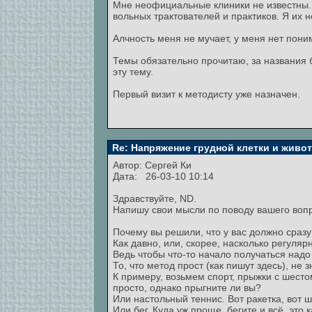
Мне неофициальные клиники не известны. Оп
вольных трактователей и практиков. Я их 
Алчность меня не мучает, у меня нет пони
Темы обязательно прочитаю, за названия б
эту тему.
Первый визит к методисту уже назначен.
Re: Напряжение грудной клетки и живо
Автор:
Сeргей Ки
Дата: 26-03-10 10:14
Здравствуйте, ND.
Напишу свои мысли по поводу вашего вопро
Почему вы решили, что у вас должно сразу
Как давно, или, скорее, насколько регуля
Ведь чтобы что-то начало получаться надо
То, что метод прост (как пишут здесь), не 
К примеру, возьмем спорт, прыжки с шестом
просто, однако прыгните ли вы?
Или настольный теннис. Вот ракетка, вот ша
Или бег. Куда уж проще, бегите и всё, эт