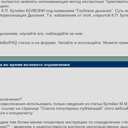
к пытаются заявлять непонимающие метод несчастные "трактовател
циях.
й К.П. Бутейко БОЛЕЗНИ под названием "Глубокое дыхание". Суть ж
рмализация Дыхания. Т.е. избавление от этой, открытой К.П. Бут
.
ыханием, изучайте его, наблюдайте за ним.
аВо/FAQ статье и на форуме. Читайте и используйте. Можете приме
та во время волевого ограничения
амолечения?
амолечения использовать только сведения из статьи Бутейко М.М.,
 ссылке на странице "Список популярных публикаций" этого вебсайт
ся к специалисту.'
одим там более-менее пошаговую инструкцию по определению сте
ние?" - визируем о недопустимости контроля непосредственно дых