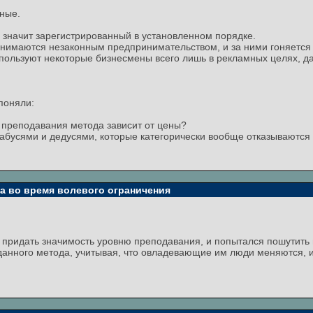
ные.
- значит зарегистрированный в установленном порядке.
занимаются незаконным предпринимательством, и за ними гоняется
пользуют некоторые бизнесмены всего лишь в рекламных целях, да
 поняли:
о преподавания метода зависит от цены?
бабусями и дедусями, которые категорически вообще отказываются 
та во время волевого ограничения
 придать значимость уровню преподавания, и попытался пошутить на
 данного метода, учитывая, что овладевающие им люди меняются, и