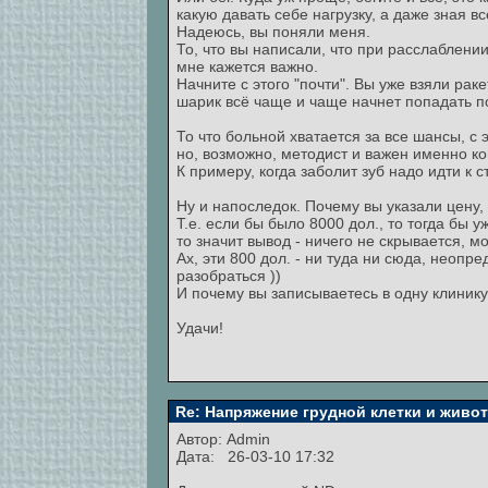
какую давать себе нагрузку, а даже зная вс
Надеюсь, вы поняли меня.
То, что вы написали, что при расслаблении
мне кажется важно.
Начните с этого "почти". Вы уже взяли рак
шарик всё чаще и чаще начнет попадать по
То что больной хватается за все шансы, с 
но, возможно, методист и важен именно ко
К примеру, когда заболит зуб надо идти к 
Ну и напоследок. Почему вы указали цену, 
Т.е. если бы было 8000 дол., то тогда бы 
то значит вывод - ничего не скрывается, м
Ах, эти 800 дол. - ни туда ни сюда, неопр
разобраться ))
И почему вы записываетесь в одну клинику,
Удачи!
Re: Напряжение грудной клетки и живо
Автор:
Admin
Дата: 26-03-10 17:32