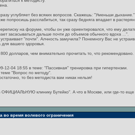
братиться к методисту.
ена.
сразу углубляет без всяких вопросов. Скажешь: "Уменьши дыхание."
 же попросишь расслабиться, так сразу бедняга впадает в растерян
ереписку на форуме, чтобы он уже ориентировался, что ему делат
инает засасываться дальше почти до объемов обычного вдоха ...".
 устраивает "почти". Алчность замучила? Понемногу Вас не устраив
 для вашего здоровья.
800 долларов, чем внимательно прочитать то, что рекомендовано. 
9-12-04 18:55 в теме: "Пассивная" тренировка при гипертензии.
 теме "Вопрос по методу".
статочно, то без методиста вам никак нельзя!
в ОФИЦИАЛЬНУЮ клинику Бутейко". А что в Москве, или где-то ещ
та во время волевого ограничения