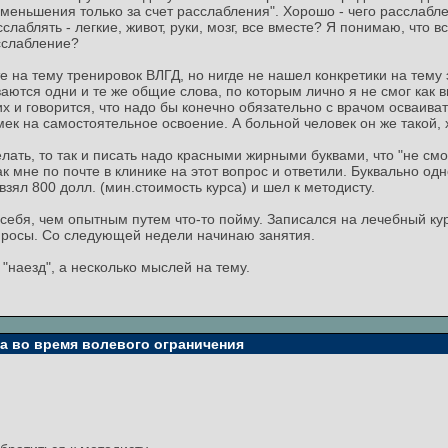
меньшения только за счет расслабления". Хорошо - чего расслабле
слаблять - легкие, живот, руки, мозг, все вместе? Я понимаю, что в
сслабление?
е на тему тренировок ВЛГД, но нигде не нашел конкретики на тему
ются одни и те же общие слова, по которым лично я не смог как 
х и говорится, что надо бы конечно обязательно с врачом осваиват
амек на самостоятельное освоение. А больной человек он же такой,
лать, то так и писать надо красными жирными буквами, что "не смо
так мне по почте в клинике на этот вопрос и ответили. Буквально од
зял 800 долл. (мин.стоимость курса) и шел к методисту.
ю себя, чем опытным путем что-то пойму. Записался на лечебный к
вопросы. Со следующей недели начинаю занятия.
е "наезд", а несколько мыслей на тему.
та во время волевого ограничения