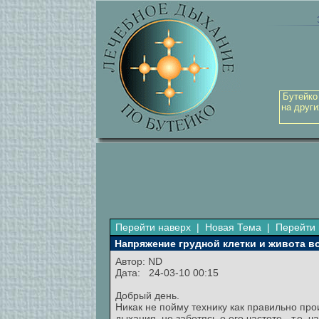
Бутейко
на други
Перейти наверх
|
Новая Тема
|
Перейти 
Напряжение грудной клетки и живота в
Автор:
ND
Дата: 24-03-10 00:15
Добрый день.
Никак не пойму технику как правильно про
дыхания, не заботясь о его частоте - т.е.