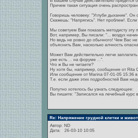
В Вашем случае действительно придется о
Причем такая ситуация очень распростран
Говоришь человеку: "Углуби дыхание". Он 
Скажешь: "Напрягись". Нет проблем!. Если
Мы советуем Вам показать методисту эту п
Вот, например, Вы писали: "... воздух нач
Но ведь не ровно до обычного! Чем Вас не
объяснить Вам, насколько алчность опасна
Может Вам действительно легче заплатить 
уже есть ... на форуме ...".
Что ж Вы не читаете?
Ну хотя бы, например, сообщение от Rita 0
Или сообщение от Marina 07-01-05 15:36 в
Т.е. если даже этих подробностей Вам недо
Попутно хотелось бы узнать следующее:
Вы пишите: "Записался на лечебный курс 
Re: Напряжение грудной клетки и живо
Автор:
ND
Дата: 26-03-10 10:05