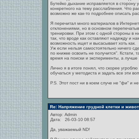
Бутейко дыхание исправляется в сторону у
конкретного на тему расслабления. Что рас
возможно же как-то подробнее описать ра
Я перечитал много материалов в Интернет
отклонениями, но в основном перепечатыва
тренировки. При этом с одной стороны в ни
так, что вроде как оставляют надежду и н
возможность ищет и высасывает хоть как.
Уж если нельзя самостоятельно ничего сде
по книжке освоить не получится". Кстати, 
время на поиски и эксперименты, а лучше в
Лично я в итоге понял, что скорее угробл
обучаться у методиста и задать все эти 
P.S. Этот пост ни в коем случе не "фи" и н
Re: Напряжение грудной клетки и живо
Автор:
Admin
Дата: 26-03-10 08:57
Да, уважаемый ND!