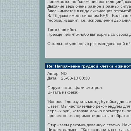
понимается не "снижение вентиляции", ка
Дыхание ведь очень разное в разных ситуа
Здесь имеется в виду ликвидация открыто
ВЛГД даже имеет синоним ВНД - Волевая Но
"нормализации", т.е. исправлении дыхания
Третья ошибка.
Прежде чем что-либо вытворять со своим д
Остальное уже есть в рекомендованной в Ч
Re: Напряжение грудной клетки и живо
Автор:
ND
Дата: 26-03-10 00:30
Форум читал, факи смотрел.
Цитата из фака:
'Вопрос: Где изучить метод Бутейко для с
Ответ: Мы настоятельно рекомендуем для с
первых рук", которую можно посмотреть по
просим не экспериментировать, а обратить
Открываем рекомендованную статью. Нах
Читаем дальше - "Как исправить свое дыха