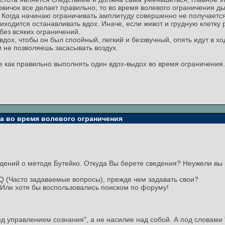
овичок все делает правильно, то во время волевого ограничения д
 Когда начинаю ограничивать амплитуду совершенно не получается 
ходится останавливать вдох. Иначе, если живот и грудную клетку 
без всяких ограничений.
вдох, чтобы он был споойный, легкий и беззвучный, опять идут в хо
 не позволяешь засасывать воздух.
е как правильно выполнять один вдох-выдох во время ограничения.
та во время волевого ограничения
дений о методе Бутейко. Откуда Вы берете сведения? Неужели вы 
 (Часто задаваемые вопросы), прежде чем задавать свои?
Или хотя бы воспользовались поиском по форуму!
од управлением сознания", а не насилие над собой. А под словами