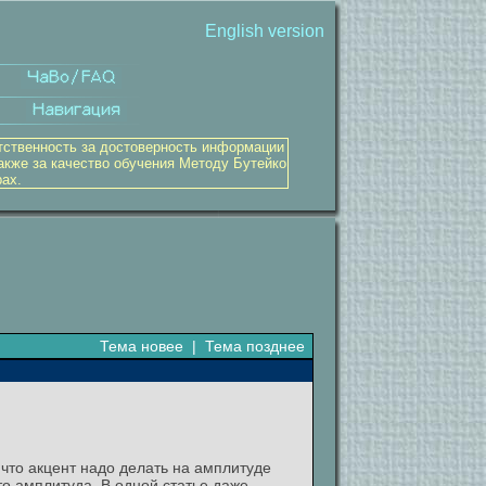
English version
тственность за достоверность информации
акже за качество обучения Методу Бутейко
рах.
Тема новее
|
Тема позднее
 что акцент надо делать на амплитуде
это амплитуда. В одной статье даже