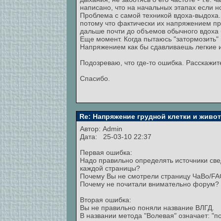
написано, что на начальных этапах если н
Проблема с самой техникой вдоха-выдоха.
потому что фактически их напряжением при
дальше почти до объемов обычного вдоха 
Еще момент. Когда пытаюсь "затормозить" 
Напряжением как бы сдавливаешь легкие и
Подозреваю, что где-то ошибка. Расскажит
Спасибо.
Re: Напряжение грудной клетки и живо
Автор:
Admin
Дата: 25-03-10 22:37
Первая ошибка:
Надо правильно определять источники све
каждой страницы?
Почему Вы не смотрели страницу ЧаВо/FAQ
Почему не почитали внимательно форум? 
Вторая ошибка:
Вы не правильно поняли название ВЛГД.
В названии метода "Волевая" означает: "п