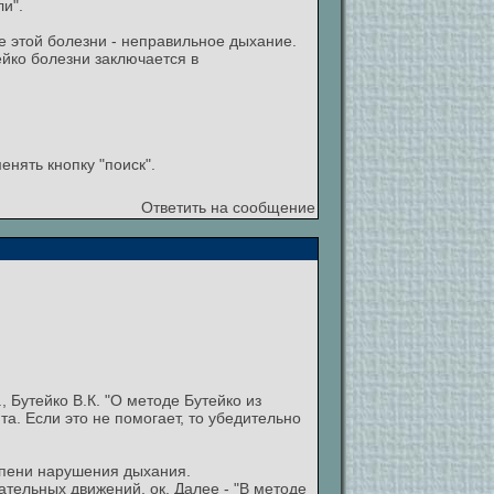
и".
е этой болезни - неправильное дыхание.
ейко болезни заключается в
нять кнопку "поиск".
Ответить на сообщение
 Бутейко В.К. "О методе Бутейко из
а. Если это не помогает, то убедительно
пени нарушения дыхания.
ательных движений, ок. Далее - "В методе