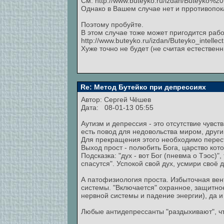
См. http://www.buteyko.ru/izdan/Buteyko%20
Однако в Вашем случае нет и прротивопок
Поэтому пробуйте.
В этом случае тоже может пригодится раб
http://www.buteyko.ru/izdan/Buteyko_intellect.
Хуже точно не будет (не считая естественн
Re: Метод Бутейко при депрессиях
Автор:
Сергей Чёшев
Дата: 08-01-13 05:55
Аутизм и депрессия - это отсутствие чувств
есть повод для недовольства миром, други
Для прекращения этого необходимо переста
Выход прост - полюбить Бога, царство кото
Подсказка: "дух - вот Бог (пневма о Тэос)",
спасутся". Успокой свой дух, усмири своё 
А патофизиология проста. Избыточная ве
системы. "Включается" охранное, защитно
нервной системы и падение энергии), да и
Любые антидепрессанты "раздыхивают", ч