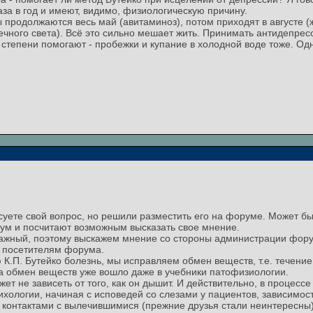
а в год и имеют, видимо, физиологическую причину.
 продолжаются весь май (авитаминоз), потом приходят в августе (
чного света). Всё это сильно мешает жить. Принимать антидепресса
 степени помогают - пробежки и купание в холодной воде тоже. Од
суете свой вопрос, но решили разместить его на форуме. Может бы
рум и посчитают возможным высказать свое мнение.
важный, поэтому выскажем мнение со стороны администрации фору
м посетителям форума.
 К.П. Бутейко болезнь, мы исправляем обмен веществ, т.е. течени
 обмен веществ уже вошло даже в учебники патофизиологии.
т не зависеть от того, как он дышит. И действительно, в процесс
ологии, начиная с исповедей со слезами у пациентов, зависимос
 контактами с вылечившимися (прежние друзья стали неинтересны)