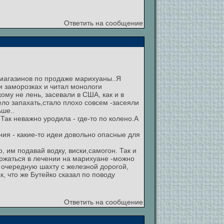
Ответить на сообщение
магазинов по продаже марихуаны..Я
и заморозках и читал монологи
ому не лень, засевали в США, как и в
ело запахать,стало плохо совсем -засеяли
ьше..
Так неважно уродила - где-то по колено.А
ния - какие-то идеи довольно опасные для
 им подавай водку, виски,самогон. Так и
ержаться в лечении на марихуане -можно
 очередную шахту с железной дорогой,
, что же Бутейко сказал по поводу
Ответить на сообщение