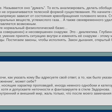
. Называется оно "думать". То есть анализировать, делать обобще
ум не ограничивается телесной формой существования. Но начните с
напрямую зависит от состояния крвообращения головного мозга. Ст
ральных веществ, углекислого газа... А также своевременного уда
тавляется возможным.
те нормальный физиологический базис...
а совершенен) и несовершенен снаружи. Это - диалектика. Глуби
, умение принять ситуацию внутри и изменять её снаружи - этому
ы. Постигаем законы, чтобы исполнять. Закон дыхания, открытый К.
чи, как указать кому Вы адресуете свой ответ, а то, как было указ
ражнение', может себе?
носящие характер проповедей, иногда немного однобоки и категори
, хотя и допускаете неточности и фантазируете в стиле Задорнова.
нутренний и внешний мир, жаль только, что после моего замечания 