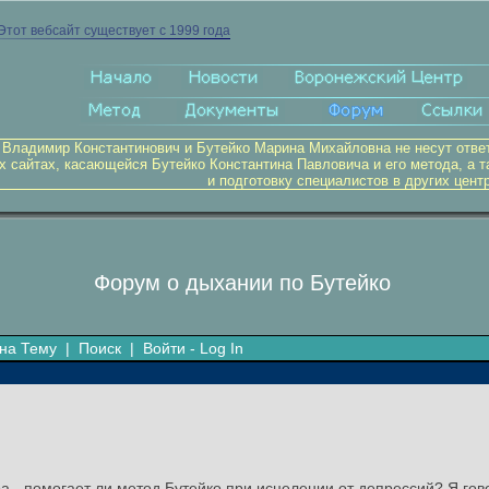
Этот вебсайт существует с 1999 года
 Владимир Константинович и Бутейко Марина Михайловна не несут отве
х сайтах, касающейся Бутейко Константина Павловича и его метода, а т
и подготовку специалистов в других цент
Форум о дыхании по Бутейко
на Тему
|
Поиск
|
Войти - Log In
а - помогает ли метод Бутейко при исцелении от депрессий? Я гов