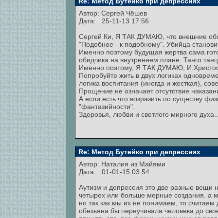
Re: Метод Бутейко при депрессиях
Автор:
Сергей Чёшев
Дата: 25-11-13 17:56
Сергей Ки, Я ТАК ДУМАЮ, что внешние обс
"Подобное - к подобному". Убийца станов
Именно поэтому будущая жертва сама гото
обидчика на внутреннем плане. Танго тан
Именно поэтому, Я ТАК ДУМАЮ, И.Христос
Попробуйте жить в двух логиках одновреме
логика воспитания (иногда и жесткая), сов
Прощение не означает отсутствие наказани
А если есть что возразить по существу фи
"фантазийности".
Здоровья, любви и светлого мирного духа..
Re: Метод Бутейко при депрессиях
Автор: Hаталия из Майями
Дата: 01-01-15 03:54
Аутизм и депрессия это две разные вещи н
четырех или больше мерные создания. а м
но так как мы их не понимаем, то считае
обезьяна бы переучивала человека до своег