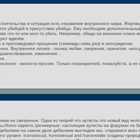
тоятельства и ситуации есть отражение внутреннего мира. Жертва 
ится убийцей в присутствии убийцы. Ему необходим дополнительн
ва что-то или кого-то убить. Например, обида на внешнем плане в
цуют вдвоём.
 и проповедовал прощение (семижды семь раз) и неосуждение.
нно. Внутренняя логика - логика любви, смирения, принятия, неос
ершенствования, изменения...
я...
зиологии - милости просим. Только поконкретней, пожалуйста, а н
.
икак не связанные. Одна из теорий что аутисты это новый вид чел
ы,Homo sapiens,трехмерные. настоящие аутисты на форумах не бы
м дебилами.на самом деле дебилами выглядим мы. стараемся всех п
о уровня. transsexual, homosexual and transvestite созданы природ