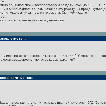
тов.
стоянно призывал своих последователей создать научную КОНСТР
ным выше фактам. Он сам начинал эту работу, но продвинуться да
ления удалось лишь после его смерти. См. публикацию
pdf .
нностей, и забудете что такое депрессия.
ановление гена
влиятя на регресс генов, и как это происходит? У меня генное ра
 помогать выздоровлению генов кроме дыхания?
осстановление гена
фходят в состав патологий, исчезающих при излечении БГД (Болезн