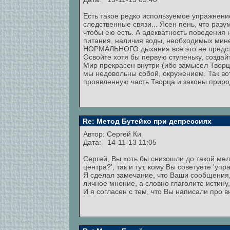
Есть такое редко используемое упражнение
следственные связи... Ясен пень, что раз
чтобы ею есть. А адекватность поведения 
питания, наличия воды, необходимых мине
НОРМАЛЬНОГО дыхания всё это не предс
Освойте хотя бы первую ступеньку, создай
Мир прекрасен внутри (ибо замысел Творц
мы недовольны собой, окружением. Так вот
проявленную часть Творца и законы природ
Re: Метод Бутейко при депрессиях
Автор:
Сергей Ки
Дата: 14-11-13 11:05
Сергей, Вы хоть бы снизошли до такой мело
центра?', так и тут, кому Вы советуете 'уп
Я сделал замечание, что Ваши сообщения, 
личное мнение, а словно глаголите истину
И я согласен с тем, что Вы написали про в