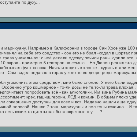
оступайте по духу...
и марихуану. Например в Калифорнии в городе Сан Хосе уже 100 
именял на себе это средство - сон его не брал -ходил в шортах пр
 трава уникальная: с неё делали одежду,лечили раны,курили все, к
о 10 акров - примерно 5 гектаров на семью... Но Дюпон решил это д
рабатывал фунт хлопка..Начали ходить в хлопке - курить стали мен
о.. Сам видел недавно в горах у кого-то во дворе ряды марихуаны 
бя угомонить этим средством, мне было сложно. У него были виде
. Особенно утро кошмарное - то-ли дозы не те,то-ли трава плохая..
дпочитают попробовать всё - как алкоголики. Им вина Рубина мало,
ссортимент: крэк, гашиш,героин, ЛСД и кокаин. В общем плохо уд
тали совершенно доступны для всех и вся. Недавно нашли еще одну
чной полосой. Нашли 7 тонн марихуаны и пол тоны кокаина... И так
 есть какие-то цитаты как бы конкретные ц.у. ... ?