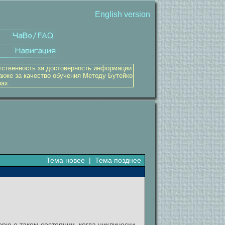
English version
тственность за достоверность информации
акже за качество обучения Методу Бутейко
рах.
Тема новее
|
Тема позднее
орю о таком состоянии, когда циклически