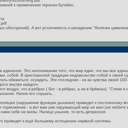
theory%20rus-eng.pdf .
азаний к применению терапии Бутейко.
ота
pdf .
ых обострений). А вот устоячивость к нападению "болячек цивилиза
а единения. Это непонимание того, что мир един, что мы все едины. 
ми, собой. В христианской традиции недовольство собой и своей 
ть обижаться, осуждать. Эти последние - из-за чувства своей 10
рого внутри каждого.
 тот воздух, что в рёбрах ( Бог - в рёбрах, а не в брёвнах). "Стяжи 
дыхание. Начни его слушать...
нтиляция (нарушение функции дыхания) приводит к постоянному в
е торможение - и вот вам уже окружающий мир не мил (не любите в
 сами себе не милы. Налицо уныние, то есть депрессия.
то приводит к ещё большему истощению нервной системы.