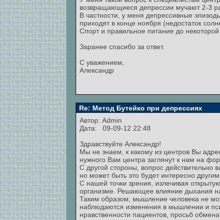
возвращающиеся депрессии мучают 2-3 раз
В частности, у меня депрессивные эпизоды
приходят в конце ноября (недостаток солне
Спорт и правильное питание до некоторой
Заранее спасибо за ответ.
С уважением,
Александр
Re: Метод Бутейко при депрессиях
Автор:
Admin
Дата: 09-09-12 22:48
Здравствуйте Александр!
Мы не знаем, к какому из центров Вы адре
нужного Вам центра заглянут к нам на фо
С другой стороны, вопрос действительно 
но может быть это будет интересно други
С нашей точки зрения, излечивая открытую
организме. Решающее влияние дыхания на
Таким образом, мышление человека не може
наблюдаются изменения в мышлении и псих
нравственности пациентов, просьб обмена