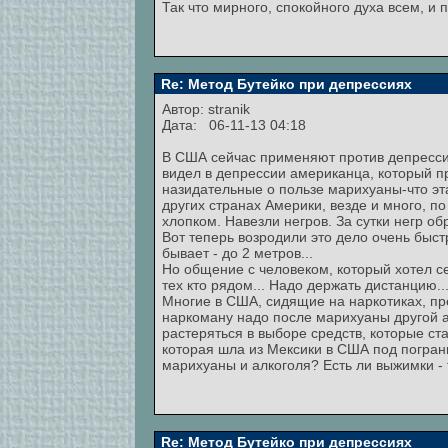
Так что мирного, спокойного духа всем, и п
Re: Метод Бутейко при депрессиях
Автор:
stranik
Дата: 06-11-13 04:18
В США сейчас применяют против депресси
видел в депрессии американца, который пр
назидательные о пользе марихуаны-что эта
других странах Америки, везде и много, п
хлопком. Навезли негров. За сутки негр об
Вот теперь возродили это дело очень быстр
бывает - до 2 метров...
Но общение с человеком, который хотел се
тех кто рядом... Надо держать дистанцию..
Многие в США, сидящие на наркотиках, пре
наркоману надо после марихуаны другой а
растеряться в выборе средств, которые с
которая шла из Мексики в США под пограни
марихуаны и алкоголя? Есть ли выжимки - то
Re: Метод Бутейко при депрессиях