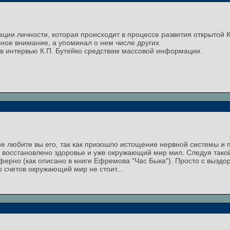
ации личности, которая происходит в процессе развития открытой
ное внимание, а упоминал о нем числе других.
 в интервью К.П. Бутейко средствам массовой информации.
не любите вы его, так как призошло истощение нервной системы и 
 - восстановлено здоровье и уже окружающий мир мил. Следуя тако
ферно (как описано в книге Ефремова "Час Быка"). Просто с вызд
о счетов окружающий мир не стоит...