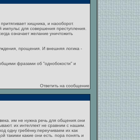
притягивает хищника, и наооборот.
ый импульс для совершения преступления.
сегда означает желание уничтожить
уждения, прощения. И внешняя логика -
е общими фразами об "однобокости" и
Ответить на сообщение
овека. им не нужна речь для общения.они
вают. их интеллект не сравним с нашим.
од одну гребёнку.переучиваем их как
ой такими какие они есть. пора понять и