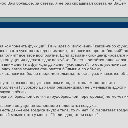
асибо Вам большое, за ответы, я не раз спрашивал совета на Вашем
вая компонента функции". Речь идёт о "включении" какой-либо функ
 на это чувство голода внимание, то появится просто "волчий" апп
заполнит" всё твоё восприятие. Если астматик сконцентрировался н
до ощущения сделать вдох поглубже. То есть, остаётся одно желани
и внимания) на функции дыхания "усиливает", то есть увеличивает
то вдох автоматически становится бОльшим по объёму.
х становится более продолжительным, то есть, увеличивается объё
жно только под руководством и под контролем наставника.
в Болезни Глубокого Дыхания рекомендовал не уменьшать вдохи и 
духа в лёгких.
рных, брюшной стенки и грудобрюшной перегородки) не может им
явление ощущения маленького недостатка воздуха.
сть движение воздуха внутри тела, то ли нет. То ли хватает воздуха
нный момент, что у меня - "То ли вдох, то ли выдох".