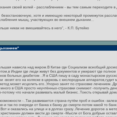
хания своей волей - расслаблением - вы тем самым переходите в д
 безостановочную, хотя и имеющую некоторый промежуток расслаб
расслабления мышц, участвующих во внешнем дыхании...
ьше никак не вмешивайтесь в него", - К.П. Бутейко
 дыханием"
ольшая нависла над миром.В Китае где Социализм всеобщий досмот
ом,в Индии где люди живут без документов и умирают где полное
нов больных диабетом ..Я в США пишу в саду монастырском русск
вки -возят его на коляске в церковь с кислородным аппаратов,гудит
 метод может исцелить его..Упорно занят по страховке лечением..Д
 много в США просто неучтённых-страховки снимают -получить ден
-потому что начали развивать малый бизнес..Тоесть открывай дома
возможности -..Так развивается страна-путём проб и ошибок -залез
е-и так по очереди от банка к банку до смерти-потом какой то бан
.Вот и оказались на улице и в долгах сразу..Лечение дорогое а мето
христианин должен вести до смерти -Мысли от Бога добрые оставля