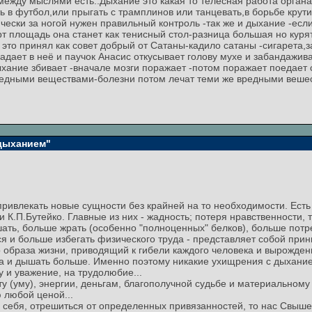
между мыслями есть..Дыхание это какая то телесная работа органа
ь в футбол,или прыгать с трамплинов или танцевать,в борьбе крути
ически за ногой нужен правильный контроль -так же и дыхание -есл
рт площадь она станет как тенисный стол-разница большая но кур
то принял как совет добрый от Сатаны-кадило сатаны -сигарета,з
опадает в неё и паучок Анасис откусывает голову мухе и забандажив
дыхание збивает -вначале мозги поражает -потом поражает поедае
вредными веществами-болезни потом лечат теми же вредными веше
 дыханием"
 привлекать новые сущности без крайней на то необходимости. Ест
 К.П.Бутейко. Главные из них - жадность; потеря нравственности, то
ать, больше жрать (особенно "полноценных" белков), больше потре
 и больше избегать физического труда - представляет собой прин
образа жизни, приводящий к гибели каждого человека и вырождени
ка и дышать больше. Именно поэтому никакие ухищрения с дыхание
у и уважение, на трудолюбие...
ту (уму), энергии, деньгам, благополучной судьбе и материальному
 любой ценой...
 себя, отрешиться от определенных привязанностей, то нас Свыш