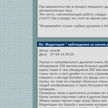
При вмешательстве в процесс внешнего ды
автоматических пауз.
Это нечто, напоминающее работу сердца -
стоит!!! Как и воздух не стоит во время 
"Исправляйте только глубину дыхания и бол
Re: Медитация " наблюдения за своим
Автор:
stranik
Дата: 07-04-14 05:04
Угроза от неправильного дыхания очень б
обнаружили 150 миллионов больных диабет
карма такая и там обнаружили 300 миллио
очень часто у него диабет и у него страхо
говорить о методе Бутейко-что вроде этот
палец -он тоже не слушает..Больных очень
людей необразованых а таких большинство
проверим...
Проверять легко а выполнить условия нет 
банке гасили отрытием счёта в другом банк
Абама сказал хватит-надо сразу брать всё.
Медитации это борьба с мыслями которую 