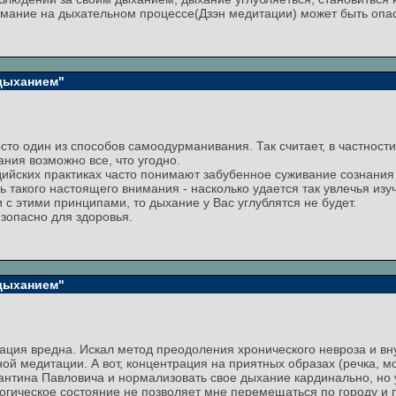
нимание на дыхательном процессе(Дзэн медитации) может быть опа
 дыханием"
сто один из способов самоодурманивания. Так считает, в частност
ния возможно все, что угодно.
дийских практиках часто понимают забубенное суживание сознания 
ь такого настоящего внимания - насколько удается так увлечья изу
 с этими принципами, то дыхание у Вас углублятся не будет.
езопасно для здоровья.
 дыханием"
ация вредна. Искал метод преодоления хронического невроза и вну
ой медитации. А вот, концентрация на приятных образах (речка, м
антина Павловича и нормализовать свое дыхание кардинально, но у
логическое состояние не позволяет мне перемещаться по городу и п