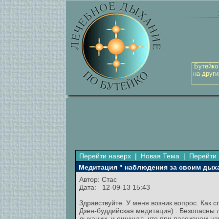
Бутейко
на други
Перейти наверх
|
Новая Тема
|
Перейти 
Медитация " наблюдения за своим дых
Автор:
Стас
Дата: 12-09-13 15:43
Здравствуйте. У меня возник вопрос. Как
Дзен-буддийская медитация) . Безопасны 
дыхании, и ощущал, что при пассивном на