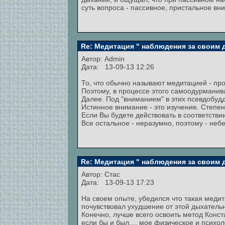
суть вопроса - пассивное, пристальное в
Re: Медитация " наблюдения за своим
Автор:
Admin
Дата: 13-09-13 12:26
То, что обычно называют медитацией - про
Поэтому, в процессе этого самоодурманива
Далее. Под "вниманием" в этих псевдобуд
Истинное внимание - это изучение. Степен
Если Вы будете действовать в соответствии
Все остальное - неразумно, поэтому - неб
Re: Медитация " наблюдения за своим
Автор:
Стас
Дата: 13-09-13 17:23
На своем опыте, убедился что такая медит
почувствовал ухудшение от этой дыхательн
Конечно, лучше всего освоить метод Конст
если бы и был..., мое физическое и психо