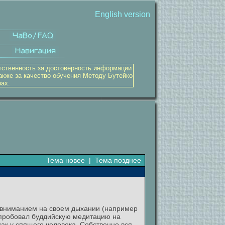
English version
тственность за достоверность информации
акже за качество обучения Методу Бутейко
рах.
Тема новее
|
Тема позднее
 с вниманием на своем дыхании (например
я пробовал буддийскую медитацию на
ак у спящего человека. Собственно вся