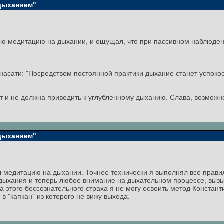
 дыханием"
кую медитацию на дыхании, и ощущал, что при пассивном наблюде
асати: "Посредством постоянной практики дыхание станет успокоен
т и не должна приводить к углубленному дыханию. Слава, возможно
 дыханием"
медитацию на дыхании. Точнее технически я выполнял все правильн
дыхания и теперь любое внимание на дыхательном процессе, вызыв
за этого бессознательного страха я не могу освоить метод Констан
 "капкан" из которого не вижу выхода.