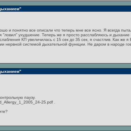
 дыханием"
рошо и понятно все описали что теперь мне все ясно. Я всегда пы
 "ловил" ухудшение. Теперь же я просто расслабляюсь и дыхание
лабления КП увеличилась с 15 сек до 35 сек, я счастлив. Как же я
ии нервной системой дыхательной функции. Не даром в народе гов
 дыханием"
онтрольную паузу.
d_Allergy_1_2005_24-25.pdf .
ите?