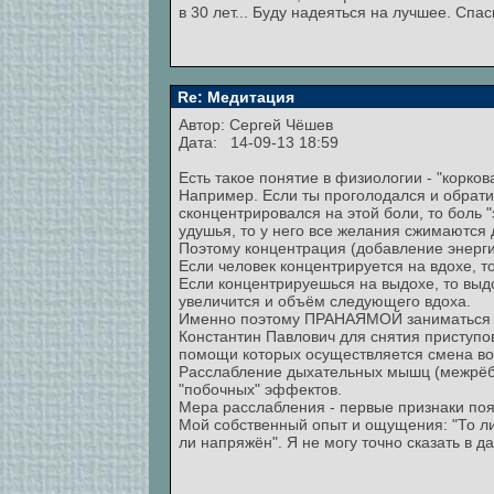
в 30 лет... Буду надеяться на лучшее. Сп
Re: Медитация
Автор:
Сергей Чёшев
Дата: 14-09-13 18:59
Есть такое понятие в физиологии - "корко
Например. Если ты проголодался и обратишь
сконцентрировался на этой боли, то боль "
удушья, то у него все желания сжимаются 
Поэтому концентрация (добавление энерги
Если человек концентрируется на вдохе, 
Если концентрируешься на выдохе, то выдо
увеличится и объём следующего вдоха.
Именно поэтому ПРАНАЯМОЙ заниматься ну
Константин Павлович для снятия приступо
помощи которых осуществляется смена воз
Расслабление дыхательных мышц (межрёбе
"побочных" эффектов.
Мера расслабления - первые признаки по
Мой собственный опыт и ощущения: "То ли е
ли напряжён". Я не могу точно сказать в да