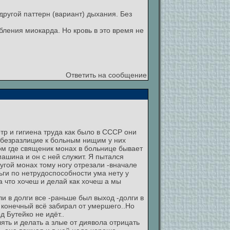
ругой паттерн (вариант) дыхания. Без
ления миокарда. Но кровь в это время не
Ответить на сообщение
р и гигиена труда как было в СССР они
 безразлицие к больным нищим у них
ом где священик монах в больнице бывает
 машина и он с ней служит. Я пытался
ругой монах тому ногу отрезали -вначале
ьги по нетрудоспособности ума нету у
 что хочеш и делай как хочеш а мы
ли в долги все -раньше был выход -долги в
к конечный всё забирал от умершего..Но
д Бутейко не идёт..
ть и делать а злые от диявола отрицать