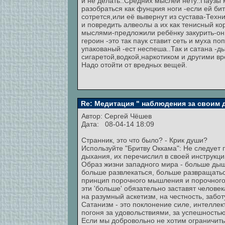
и не делать..Средних мыслей нету..Паузы 
разобраться как фунцкия ноги -если ей бит
сотрется,или её вывернут из сустава-Техн
и повредить алвеолы а их как тенисный ко
мыслями-предложили ребёнку закурить-он э
героин -это так паук ставит сеть и муха п
упакованый -ест неспеша..Так и сатана -
сигаретой,водкой,наркотиком и другими 
Надо отойти от вредных вещей.
Re: Медитация " наблюдения за своим
Автор:
Сергей Чёшев
Дата: 08-04-14 18:09
Странник, это что было? - Крик души?
Используйте "Бритву Оккама": Не следует
дыхания, их перечислил в своей инструкции
Образ жизни западного мира - больше дыш
больше развлекаться, больше развращаться
принцип порочного мышления и порочного 
эти 'больше' обязательно заставят челове
на разумный аскетизм, на честность, забот
Сатанизм - это поклонение силе, интеллек
погоня за удовольствиями, за успешностью
Если мы добровольно не хотим ограничить