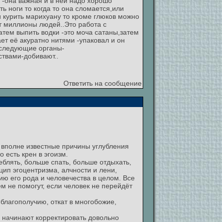
 -она важная и в ней надо хорошо
ть ноги то когда то она сломается,или
и курить марихуану то кроме глюков можно
ят миллионы людей..Это работа с
атем выпить водки -это моча сатаны,затем
ает её акуратно нитями -упаковал и он
т следующие органы-
ствами-добивают..
Ответить на сообщение
ь вполне известные причины углубления
 есть крен в эгоизм.
блять, больше спать, больше отдыхать,
цип эгоцентризма, алчности и лени,
ю его рода и человечества в целом. Все
м не помогут, если человек не перейдёт
 благополучию, откат в многобожие,
е начинают корректировать довольно