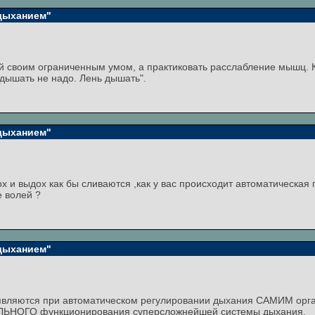
 дыханием"
 своим ограниченным умом, а практиковать расслабление мышц. Ка
 дышать не надо. Лень дышать".
 дыханием"
дох и выдох как бы сливаются ,как у вас происходит автоматическая
е волей ?
 дыханием"
оявляются при автоматическом регулировании дыхания САМИМ орг
АЛЬНОГО функционирования суперсложнейшей системы дыхания.