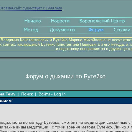
Этот вебсайт существует с 1999 года
 Владимир Константинович и Бутейко Марина Михайловна не несут отве
х сайтах, касающейся Бутейко Константина Павловича и его метода, а т
и подготовку специалистов в других цент
Форум о дыхании по Бутейко
на Тему
|
Поиск
|
Войти - Log In
анием"
 специалисты по методу Бутейко, смотрят на медитации связанные
ли такие виды медитации , с точки зрения метода Бутейко. Лично 
блюдении за своим дыханием, дыхание углубляеться, становиться к