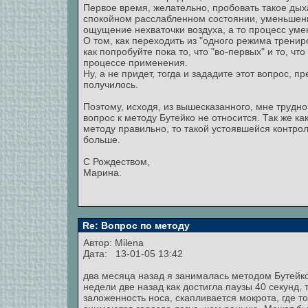
Первое время, желательно, пробовать такое дыха
спокойном расслабленном состоянии, уменьшени
ощущение нехваточки воздуха, а то процесс уме
О том, как переходить из "одного режима тренир
как попробуйте пока то, что "во-первых" и то, чт
процессе применения.
Ну, а не придет, тогда и зададите этот вопрос, п
получилось.
Поэтому, исходя, из вышесказанного, мне трудно 
вопрос к методу Бутейко не относится. Так же к
методу правильно, то такой устоявшейся контро
больше.
С Рождеством,
Марина.
Re: Вопрос по методу
Автор:
Milena
Дата: 13-01-05 13:42
два месяца назад я занималась методом Бутейко
недели две назад как достигла паузы 40 секунд,
заложенность носа, скапливается мокрота, где т