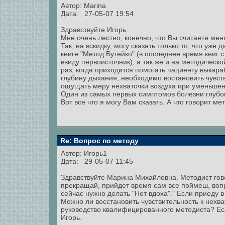
Автор:
Marina
Дата: 27-05-07 19:54
Здравствуйте Игорь.
Мне очень лестно, конечно, что Вы считаете мен
Так, на вскидку, могу сказать только то, что уже
книге "Метод Бутейко" (в последнее время книг
ввиду первоисточник), а так же и на методическ
раз, когда приходится помогать пациенту выкар
глубину дыхания, необходимо востановить чувст
ощущать меру нехваточки воздуха при уменьшен
Один из самых первых симптомов болезни глубок
Вот все что я могу Вам сказать. А что говорит м
Re: Вопрос по методу
Автор:
Игорь1
Дата: 29-05-07 11:45
Здравствуйте Марина Михайловна. Методист гово
прекращай, прийдет время сам все поймеш, вопр
сейчас нужно делать "Нет вдоха"." Если приеду 
Можно ли восстановить чувствительность к нехва
руководство квалифицированного методиста? Ес
Игорь.