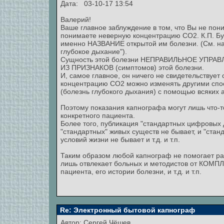
Дата: 03-10-17 13:54
Валерий!
Ваше главное заблуждение в том, что Вы не пони
понимаете неверную концентрацию СО2. К.П. Бу
именно НАЗВАНИЕ открытой им болезни. (См. на
глубокое дыхание").
Сущность этой болезни НЕПРАВИЛЬНОЕ УПРАВЛЕ
ИЗ ПРИЗНАКОВ (симптомов) этой болезни.
И, самое главное, он ничего не свидетельствуе
концентрацию СО2 можно изменять другими спос
(болезнь глубокого дыхания) с помощью всяких а
Поэтому показания капнографа могут лишь что
конкретного пациента.
Более того, публикация "стандартных цифровых 
"стандартных" живых существ не бывает, и "стан
условий жизни не бывает и т.д. и т.п.
Таким образом любой капнограф не помогает раз
лишь отвлекает больных и методистов от КОМ
пациента, его истории болезни, и т.д. и т.п.
Re: Электронный бытовой капнограф
Автор:
Сергей Чёшев