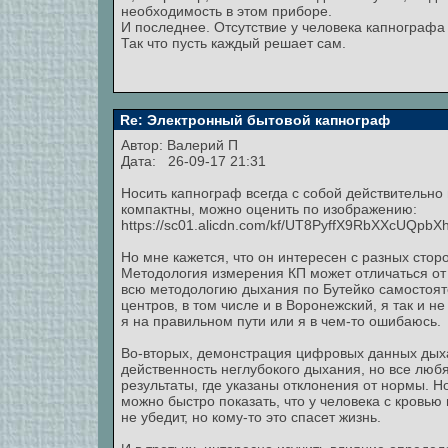
необходимость в этом приборе.
И последнее. Отсутствие у человека капнографа
Так что пусть каждый решает сам.
Re: Электронный бытовой капнограф
Автор:
Валерий П
Дата: 26-09-17 21:31
Носить капнограф всегда с собой действительно
компактны, можно оценить по изображению:
https://sc01.alicdn.com/kf/UT8PyffX9RbXXcUQp
Но мне кажется, что он интересен с разных стор
Методология измерения КП может отличаться от 
всю методологию дыхания по Бутейко самостояте
центров, в том числе и в Воронежский, я так и 
я на правильном пути или я в чем-то ошибаюсь.
Во-вторых, демонстрация цифровых данных дых
действенность неглубокого дыхания, но все любя
результаты, где указаны отклонения от нормы. 
можно быстро показать, что у человека с кровью
не убедит, но кому-то это спасет жизнь.