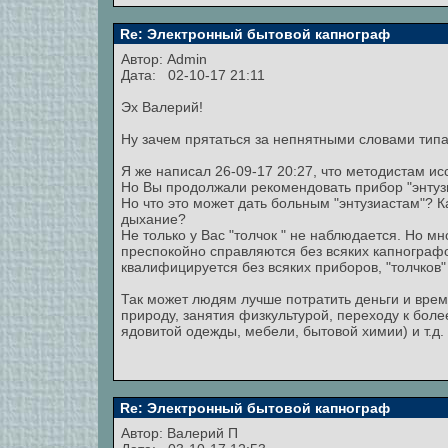
Re: Электронный бытовой капнограф
Автор:
Admin
Дата: 02-10-17 21:11
Эх Валерий!
Ну зачем прятаться за непнятными словами тип
Я же написал 26-09-17 20:27, что методистам и
Но Вы продолжали рекомендовать прибор "энтузи
Но что это может дать больным "энтузиастам"? 
дыхание?
Не только у Вас "толчок " не наблюдается. Но 
преспокойно справляются без всяких капногра
квалифицируется без всяких приборов, "толчков"
Так может людям лучше потратить деньги и время
природу, занятия физкультурой, переходу к бол
ядовитой одежды, мебели, бытовой химии) и т.д. и
Re: Электронный бытовой капнограф
Автор:
Валерий П