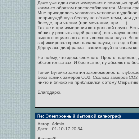
Даже уже один факт измерения с помощью прибо
каким-то образом приспосабливается. Меняя сре
Мне приходилось усаживать человека в удобное 
непринуждённую беседу на лёгкие темы, или дат
беседе, при чтении (при мечтании, при . . .).
Так же и при измерении контрольной паузы. Есть
лёгких у разных людей разная), есть пауза посл
выдох специально) а есть внезапная пауза. Всп
зафиксировал время начала паузы, взгляд в брови
Дёрнулась диафрагма - зафиксируй по часам кон
Не пойму, что здесь сложного. Просто, надёжно
обстоятельствах. И бесплатно, ну абсолютно бес
Гений Бутейко заметил закономерность: глубокое
Безо всяких замеров СО2. Сколько замеров СО2 
никто и близко не приблизился к этому Открытию
Благодарю.
Re: Электронный бытовой капнограф
Автор:
Admin
Дата: 01-10-17 20:34
Валерий!