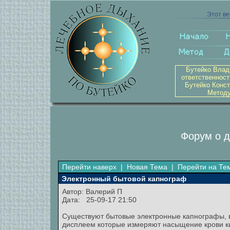
Этот ве
Бутейко Влад
ответственност
Бутейко Конст
Методу
Форум о д
Перейти наверх
|
Новая Тема
|
Перейти на Те
Электронный бытовой капнограф
Автор:
Валерий П
Дата: 25-09-17 21:50
Существуют бытовые электронные капнографы, 
дисплеем которые измеряют насыщение крови кис