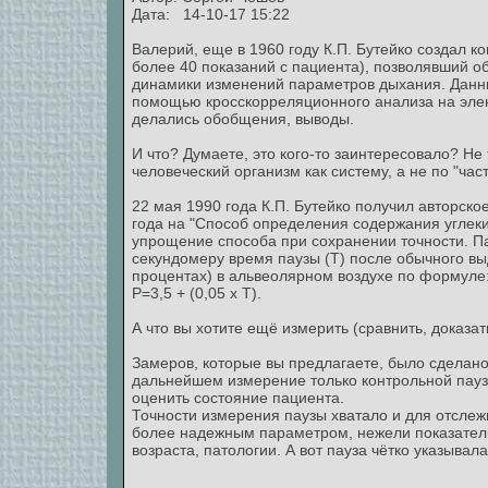
Дата: 14-10-17 15:22
Валерий, еще в 1960 году К.П. Бутейко создал 
более 40 показаний с пациента), позволявший о
динамики изменений параметров дыхания. Данны
помощью кросскорреляционного анализа на эле
делались обобщения, выводы.
И что? Думаете, это кого-то заинтересовало? 
человеческий организм как систему, а не по "час
22 мая 1990 года К.П. Бутейко получил авторско
года на "Способ определения содержания углеки
упрощение способа при сохранении точности. П
секундомеру время паузы (Т) после обычного в
процентах) в альвеолярном воздухе по формуле
Р=3,5 + (0,05 х Т).
А что вы хотите ещё измерить (сравнить, доказат
Замеров, которые вы предлагаете, было сделано
дальнейшем измерение только контрольной паузы
оценить состояние пациента.
Точности измерения паузы хватало и для отсле
более надежным параметром, нежели показатель 
возраста, патологии. А вот пауза чётко указывал