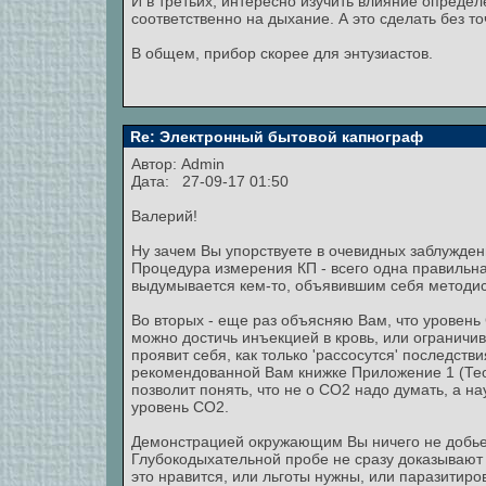
И в третьих, интересно изучить влияние определ
соответственно на дыхание. А это сделать без т
В общем, прибор скорее для энтузиастов.
Re: Электронный бытовой капнограф
Автор:
Admin
Дата: 27-09-17 01:50
Валерий!
Ну зачем Вы упорствуете в очевидных заблужден
Процедура измерения КП - всего одна правиль
выдумывается кем-то, объявившим себя методис
Во вторых - еще раз объясняю Вам, что уровень
можно достичь инъекцией в кровь, или ограничи
проявит себя, как только 'рассосутся' последств
рекомендованной Вам книжке Приложение 1 (Тео
позволит понять, что не о СО2 надо думать, а н
уровень СО2.
Демонстрацией окружающим Вы ничего не добьет
Глубокодыхательной пробе не сразу доказывают 
это нравится, или льготы нужны, или паразитиров