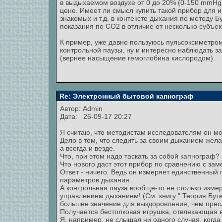
в выдыхаемом воздухе от 0 до 20% (0-150 mmHg
цене. Имеет ли смысл купить такой прибор для и
знакомых и т.д. в контексте дыхания по методу 
показания по CO2 в отличие от несколько субъек
К пример, уже давно пользуюсь пульсоксиметро
контрольной паузы, ну и интересно наблюдать з
(вернее насыщение гемоглобина кислородом).
Re: Электронный бытовой капнограф
Автор:
Admin
Дата: 26-09-17 20:27
Я считаю, что методистам исследователям он мо
Дело в том, что следить за своим дыханием желат
а всегда и везде.
Что, при этом надо таскать за собой капнограф?
Что нового даст этот прибор по сравнению с за
Ответ - ничего. Ведь он измеряет единственный
параметров дыхания.
А контрольная пауза вообще-то не столько изме
управлением дыханием! (См. книгу " Теория Бутей
большее значение для выздоровления, чем прес
Получается бестолковая игрушка, отвлекающая в
Я, например, не слышал ни одного случая, когда