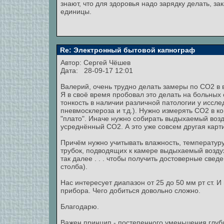
знают, что для здоровья надо зарядку делать, за
единицы.
Re: Электронный бытовой капнограф
Автор:
Сергей Чёшев
Дата: 28-09-17 12:01
Валерий, очень трудно делать замеры по СО2 в
Я в своё время пробовал это делать на больных
тонкость в наличии различной патологии у иссле
пневмосклероза и т.д.). Нужно измерять СО2 в 
"плато". Иначе нужно собирать выдыхаемый возд
усреднённый СО2. А это уже совсем другая карти
Причём нужно учитывать влажность, температур
трубок, подводящих к камере выдыхаемый воздух
так далее . . . чтобы получить достоверные све
столба).
Нас интересует диапазон от 25 до 50 мм рт ст. 
прибора. Чего добиться довольно сложно.
Благодарю.
Важен принцип - постепенного уменьшения глуб