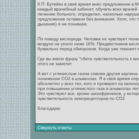
К.П. Бутейко в своё время внёс предложение в 
каждый врачебный кабинет, обучить всех врачей
лечению больного, определил, насколько наруше
предложение оставили без внимания. Хотя, что т
дыхания) я не понимаю.
По поводу кислорода. Человек не чувствует пон
воздухе не упало ниже 16%. Предвестников кисл
буквально перед обмороком. Когда уже темнеет в
Где вы взяли фразу "сбита чувствительность к к
этого не заметит.
А вот с углекислым газом совсем другая картин
понижения СО2 в альвеолах. Я в своё время опре
абсолютно у всех тех, кого я проверял на капн
при повышении углекислого газа в альвеолах лег
Это чувствуют все, кроме шизофреников, у котор
чувствительность хеморецепторов по СО2.
Благодарю.
Свернуть ответы