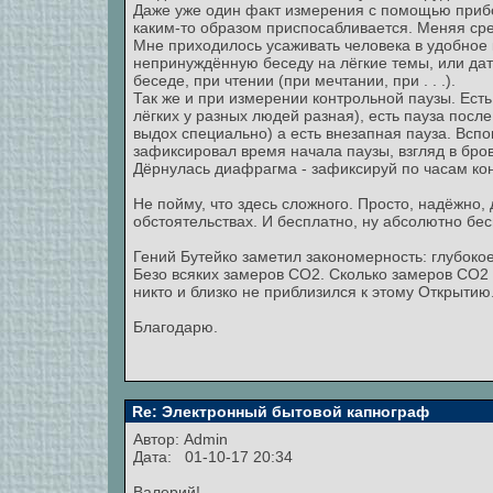
Даже уже один факт измерения с помощью прибо
каким-то образом приспосабливается. Меняя сре
Мне приходилось усаживать человека в удобное 
непринуждённую беседу на лёгкие темы, или дат
беседе, при чтении (при мечтании, при . . .).
Так же и при измерении контрольной паузы. Есть
лёгких у разных людей разная), есть пауза посл
выдох специально) а есть внезапная пауза. Всп
зафиксировал время начала паузы, взгляд в брови
Дёрнулась диафрагма - зафиксируй по часам кон
Не пойму, что здесь сложного. Просто, надёжно
обстоятельствах. И бесплатно, ну абсолютно бес
Гений Бутейко заметил закономерность: глубокое
Безо всяких замеров СО2. Сколько замеров СО2 
никто и близко не приблизился к этому Открытию
Благодарю.
Re: Электронный бытовой капнограф
Автор:
Admin
Дата: 01-10-17 20:34
Валерий!