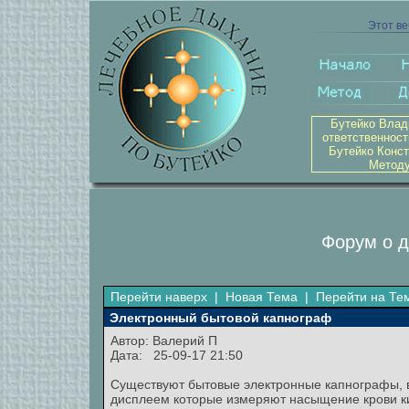
Этот ве
Бутейко Влад
ответственност
Бутейко Конст
Методу
Форум о д
Перейти наверх
|
Новая Тема
|
Перейти на Те
Электронный бытовой капнограф
Автор:
Валерий П
Дата: 25-09-17 21:50
Существуют бытовые электронные капнографы, 
дисплеем которые измеряют насыщение крови кис