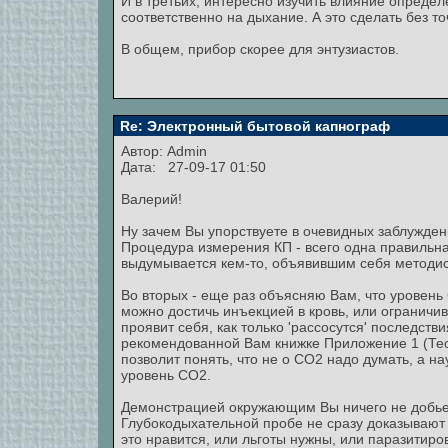
И в третьих, интересно изучить влияние определ
соответственно на дыхание. А это сделать без т
В общем, прибор скорее для энтузиастов.
Re: Электронный бытовой капнограф
Автор:
Admin
Дата: 27-09-17 01:50
Валерий!
Ну зачем Вы упорствуете в очевидных заблужден
Процедура измерения КП - всего одна правиль
выдумывается кем-то, объявившим себя методис
Во вторых - еще раз объясняю Вам, что уровень
можно достичь инъекцией в кровь, или ограничи
проявит себя, как только 'рассосутся' последств
рекомендованной Вам книжке Приложение 1 (Тео
позволит понять, что не о СО2 надо думать, а н
уровень СО2.
Демонстрацией окружающим Вы ничего не добьет
Глубокодыхательной пробе не сразу доказывают 
это нравится, или льготы нужны, или паразитиров