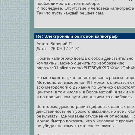
необходимость в этом приборе.
И последнее. Отсутствие у человека капнографа
Так что пусть каждый решает сам.
Re: Электронный бытовой капнограф
Автор:
Валерий П
Дата: 26-09-17 21:31
Носить капнограф всегда с собой действительно
компактны, можно оценить по изображению:
https://sc01.alicdn.com/kf/UT8PyffX9RbXXcUQp
Но мне кажется, что он интересен с разных стор
Методология измерения КП может отличаться от 
всю методологию дыхания по Бутейко самостояте
центров, в том числе и в Воронежский, я так и 
я на правильном пути или я в чем-то ошибаюсь.
Во-вторых, демонстрация цифровых данных дых
действенность неглубокого дыхания, но все любя
результаты, где указаны отклонения от нормы. 
можно быстро показать, что у человека с кровью
не убедит, но кому-то это спасет жизнь.