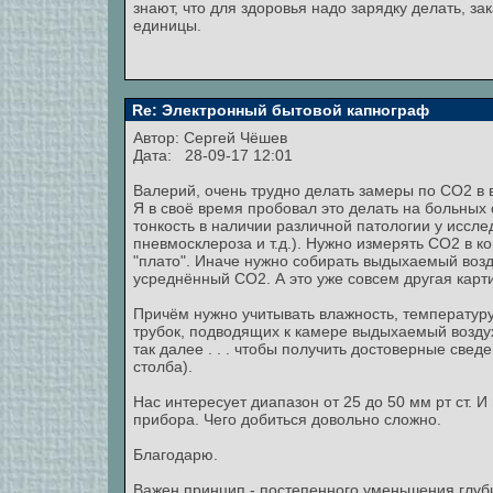
знают, что для здоровья надо зарядку делать, за
единицы.
Re: Электронный бытовой капнограф
Автор:
Сергей Чёшев
Дата: 28-09-17 12:01
Валерий, очень трудно делать замеры по СО2 в
Я в своё время пробовал это делать на больных
тонкость в наличии различной патологии у иссле
пневмосклероза и т.д.). Нужно измерять СО2 в 
"плато". Иначе нужно собирать выдыхаемый возд
усреднённый СО2. А это уже совсем другая карти
Причём нужно учитывать влажность, температур
трубок, подводящих к камере выдыхаемый воздух
так далее . . . чтобы получить достоверные све
столба).
Нас интересует диапазон от 25 до 50 мм рт ст. 
прибора. Чего добиться довольно сложно.
Благодарю.
Важен принцип - постепенного уменьшения глуб