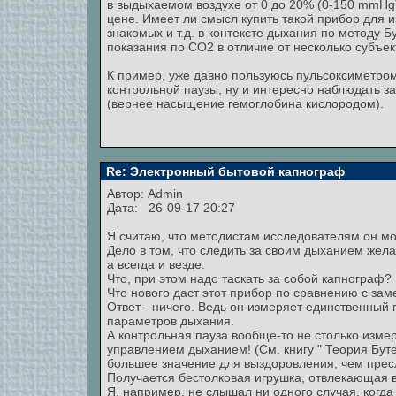
в выдыхаемом воздухе от 0 до 20% (0-150 mmHg
цене. Имеет ли смысл купить такой прибор для и
знакомых и т.д. в контексте дыхания по методу 
показания по CO2 в отличие от несколько субъек
К пример, уже давно пользуюсь пульсоксиметро
контрольной паузы, ну и интересно наблюдать з
(вернее насыщение гемоглобина кислородом).
Re: Электронный бытовой капнограф
Автор:
Admin
Дата: 26-09-17 20:27
Я считаю, что методистам исследователям он мо
Дело в том, что следить за своим дыханием желат
а всегда и везде.
Что, при этом надо таскать за собой капнограф?
Что нового даст этот прибор по сравнению с за
Ответ - ничего. Ведь он измеряет единственный
параметров дыхания.
А контрольная пауза вообще-то не столько изме
управлением дыханием! (См. книгу " Теория Бутей
большее значение для выздоровления, чем прес
Получается бестолковая игрушка, отвлекающая в
Я, например, не слышал ни одного случая, когда