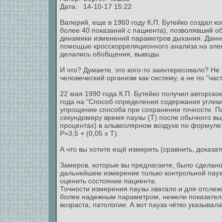
Дата: 14-10-17 15:22
Валерий, еще в 1960 году К.П. Бутейко создал 
более 40 показаний с пациента), позволявший о
динамики изменений параметров дыхания. Данны
помощью кросскорреляционного анализа на эле
делались обобщения, выводы.
И что? Думаете, это кого-то заинтересовало? 
человеческий организм как систему, а не по "час
22 мая 1990 года К.П. Бутейко получил авторско
года на "Способ определения содержания углеки
упрощение способа при сохранении точности. П
секундомеру время паузы (Т) после обычного в
процентах) в альвеолярном воздухе по формуле
Р=3,5 + (0,05 х Т).
А что вы хотите ещё измерить (сравнить, доказат
Замеров, которые вы предлагаете, было сделано
дальнейшем измерение только контрольной паузы
оценить состояние пациента.
Точности измерения паузы хватало и для отсле
более надежным параметром, нежели показатель 
возраста, патологии. А вот пауза чётко указывал