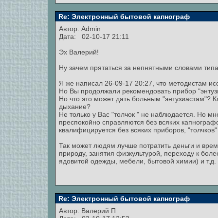
Re: Электронный бытовой капнограф
Автор:
Admin
Дата: 02-10-17 21:11
Эх Валерий!
Ну зачем прятаться за непнятными словами тип
Я же написал 26-09-17 20:27, что методистам и
Но Вы продолжали рекомендовать прибор "энтузи
Но что это может дать больным "энтузиастам"? 
дыхание?
Не только у Вас "толчок " не наблюдается. Но 
преспокойно справляются без всяких капногра
квалифицируется без всяких приборов, "толчков"
Так может людям лучше потратить деньги и время
природу, занятия физкультурой, переходу к бол
ядовитой одежды, мебели, бытовой химии) и т.д. и
Re: Электронный бытовой капнограф
Автор:
Валерий П