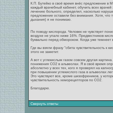
К.П. Бутейко в своё время внёс предложение в 
каждый врачебный кабинет, обучить всех врачей
лечению больного, определил, насколько наруше
предложение оставили без внимания. Хотя, что т
дыхания) я не понимаю.
По поводу кислорода. Человек не чувствует пон
воздухе не упало ниже 16%. Предвестников кисл
буквально перед обмороком. Когда уже темнеет в
Где вы взяли фразу "сбита чувствительность к к
этого не заметит.
А вот с углекислым газом совсем другая картин
понижения СО2 в альвеолах. Я в своё время опре
абсолютно у всех тех, кого я проверял на капн
при повышении углекислого газа в альвеолах лег
Это чувствуют все, кроме шизофреников, у котор
чувствительность хеморецепторов по СО2.
Благодарю.
Свернуть ответы