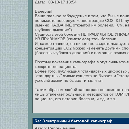
Дата: 03-10-17 13:54
Валерий!
Ваше главное заблуждение в том, что Вы не пони
понимаете неверную концентрацию СО2. К.П. Бу
именно НАЗВАНИЕ открытой им болезни. (См. на
глубокое дыхание").
Сущность этой болезни НЕПРАВИЛЬНОЕ УПРАВЛЕ
ИЗ ПРИЗНАКОВ (симптомов) этой болезни.
И, самое главное, он ничего не свидетельствуе
концентрацию СО2 можно изменять другими спос
(болезнь глубокого дыхания) с помощью всяких а
Поэтому показания капнографа могут лишь что
конкретного пациента.
Более того, публикация "стандартных цифровых 
"стандартных" живых существ не бывает, и "стан
условий жизни не бывает и т.д. и т.п.
Таким образом любой капнограф не помогает раз
лишь отвлекает больных и методистов от КОМ
пациента, его истории болезни, и т.д. и т.п.
Re: Электронный бытовой капнограф
Автор:
Сергей Чёшев