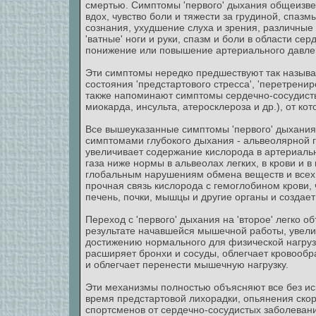
смертью. Симптомы 'первого' дыхания общеизве
вдох, чувство боли и тяжести за грудиной, спазм
сознания, ухудшение слуха и зрения, различные
'ватные' ноги и руки, спазм и боли в области с
понижение или повышение артериального давлен
Эти симптомы нередко предшествуют так называ
состояния 'предстартового стресса', 'перетренир
также напоминают симптомы сердечно-сосудисты
миокарда, инсульта, атеросклероза и др.), от к
Все вышеуказанные симптомы 'первого' дыхания 
симптомами глубокого дыхания - альвеолярной 
увеличивает содержание кислорода в артериаль
газа ниже нормы в альвеолах легких, в крови и в
глобальным нарушениям обмена веществ и всех п
прочная связь кислорода с гемоглобином крови, 
печень, почки, мышцы и другие органы и создает
Переход с 'первого' дыхания на 'второе' легко 
результате начавшейся мышечной работы, увели
достижению нормального для физической нагрузки
расширяет бронхи и сосуды, облегчает кровообр
и облегчает перенести мышечную нагрузку.
Эти механизмы полностью объясняют все без ис
время предстартовой лихорадки, опьянения скор
спортсменов от сердечно-сосудистых заболеван