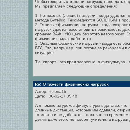
Чтобы говорить о тяжести нагрузок, надо дать 
Мы предлагаем следующие определения:
1. Нетяжелые (легкие) нагрузки - когда удается
метода Бутейко. Рекомедуются БОЛЬНЫМ в проце
2. Тяжелые физические нагрузки - когда сохрани
нагрузок удается восстановить правильность д
срочную ВАЖНУЮ цель без этого невозможно. Это
физических видах работ и т.п.
3. Опасные физические нагрузки - когда есть р
БГД. Это, например, при погоне за рекордами в с
ситуациях.
Т.е. спрорт - это вред здоровью, а физкультура - 
Re: О тяжести физических нагрузок
Автор:
Helena15
Дата: 06-02-17 05:48
А я помню из уроков физкультуры в детстве, что
длинные дистанции, которые мы сдавали, открыв
то можно и не добежать... жаль что со временем
детям даже этого не говорят учителя, а нагрузки 