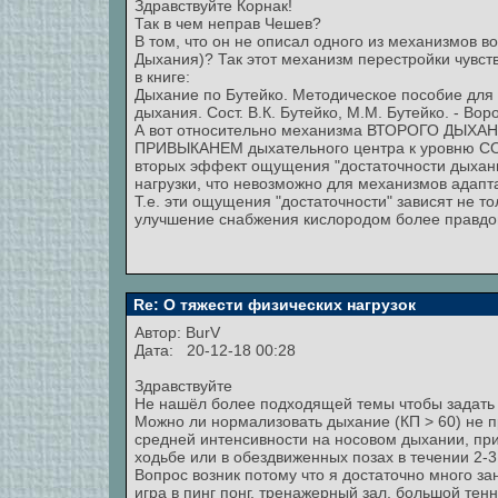
Здравствуйте Корнак!
Так в чем неправ Чешев?
В том, что он не описал одного из механизмов в
Дыхания)? Так этот механизм перестройки чувст
в книге:
Дыхание по Бутейко. Методическое пособие для
дыхания. Сост. В.К. Бутейко, М.М. Бутейко. - Вор
А вот относительно механизма ВТОРОГО ДЫХАНИЯ
ПРИВЫКАНЕМ дыхательного центра к уровню CO2
вторых эффект ощущения "достаточности дыхани
нагрузки, что невозможно для механизмов адап
Т.е. эти ощущения "достаточности" зависят не т
улучшение снабжения кислородом более правдо
Re: О тяжести физических нагрузок
Автор:
BurV
Дата: 20-12-18 00:28
Здравствуйте
Не нашёл более подходящей темы чтобы задать 
Можно ли нормализовать дыхание (КП > 60) не пр
средней интенсивности на носовом дыхании, прис
ходьбе или в обездвиженных позах в течении 2-3
Вопрос возник потому что я достаточно много з
игра в пинг понг, тренажерный зал, большой тенн