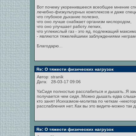
Вот почему укоренившееся всеобщее мнение спо
лечебно-физкультурных комплексов и даже спец
что глубокое дыхание полезно,
что оно лучше снабжает организм кислородом,
что оно улучшает работу легких,
что углекислый газ - это яд, подлежащий макси
- являются тяжелейшими заблуждениями неграм
Благодарю...
Re: О тяжести физических нагрузок
Автор:
stranik
Дата: 28-03-17 09:06
YaСидя полностью расслабиться и дышать..Я зам
получается чем сидя..Можно дышать едва слышно
кто занят Исихазмом-молитва по четкам -некотор
расслабления нет..Как вы это видите-можно так д
Re: О тяжести физических нагрузок