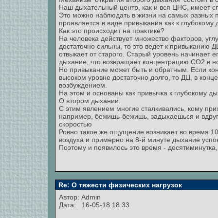
Наш дыхательный центр, как и вся ЦНС, имеет с
Это можно наблюдать в жизни на самых разных 
проявляется в виде привыкания как к глубокому 
Как это происходит на практике?
На человека действует множество факторов, угл
достаточно сильны, то это ведет к привыканию Д
отвыкает от старого. Старый уровень начинает е
дыхание, что возвращает концентрацию СО2 в н
Но привыкание может быть и обратным. Если ко
высоком уровне достаточно долго, то ДЦ, в конц
возбуждением.
На этом и основаны как привычка к глубокому дых
О втором дыхании.
С этим явлением многие сталкивались, кому при
например, бежишь-бежишь, задыхаешься и вдруг
скоростью
Ровно такое же ощущение возникает во время 1
воздуха и примерно на 8-й минуте дыхание успо
Поэтому и появилось это время - десятиминутка,
Re: О тяжести физических нагрузок
Автор:
Admin
Дата: 16-05-18 18:33