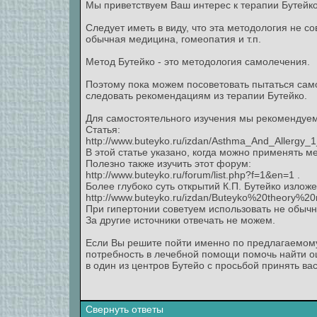
Мы приветствуем Ваш интерес к терапии Бутейко
Следует иметь в виду, что эта методология не 
обычная медицина, гомеопатия и т.п.
Метод Бутейко - это методология самолечения.
Поэтому пока можем посоветовать пытаться сам
следовать рекомендациям из терапии Бутейко.
Для самостоятельного изучения мы рекомендуем
Статья:
http://www.buteyko.ru/izdan/Asthma_And_Allergy_
В этой статье указано, когда можно применять м
Полезно также изучить этот форум:
http://www.buteyko.ru/forum/list.php?f=1&en=1 .
Более глубоко суть открытий К.П. Бутейко изложе
http://www.buteyko.ru/izdan/Buteyko%20theory%20r
При гипертонии советуем использовать не обычн
За другие источники отвечать не можем.
Если Вы решите пойти именно по предлагаемому
потребность в лечебной помощи помочь найти ош
в один из центров Бутейо с просьбой принять вас
Свернуть ответы