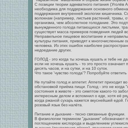
С позиции теории адекватного питания (Уголёв 
необходима для поддержания основного обмена,
поддержания внутренней экологии кишечника. С
волокнам (например, листьев растений, травы, о
организма, чем абсолютное голодание. Это под
вынужденного голода питающихся листьями, тра
существует масса примеров поведения людей во 
Неправильное пищевое воспитание и неправильн
культуры питания, приводят к многочисленным 
человека. Из этих ошибок наиболее распростран
недоедание других.
ГОЛОД - это когда ты хочешь кушать и тебе не д
если не хочешь кушать - то это просто означает 
десять часов, и на сутки, и на 10 суток.
Что такое 'чувство голода'? Попробуйте ответить
Не путайте голод и аппетит. Аппетит приходит в
обстановкой приёма пищи. Голод - это не когда 
состояния в животе - это симптом какого-то забол
интересным делом и вспомнил о еде, хотя её рядо
когда ржаной сухарь кажется вкуснейшей едой. Го
розовый язык без налёта.
Питание и дыхание - тесно связанные функции.
В физиологии термином "дыхание" обозначают п
поглощением кислорода и выделением углекисло
дыхание (вентиляция лёгких), транспорт газов к