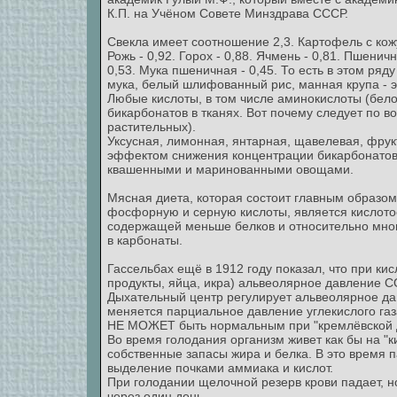
К.П. на Учёном Совете Минздрава СССР.
Свекла имеет соотношение 2,3. Картофель с кожуро
Рожь - 0,92. Горох - 0,88. Ячмень - 0,81. Пшеничн
0,53. Мука пшеничная - 0,45. То есть в этом ря
мука, белый шлифованный рис, манная крупа - э
Любые кислоты, в том числе аминокислоты (бел
бикарбонатов в тканях. Вот почему следует по в
растительных).
Уксусная, лимонная, янтарная, щавелевая, фрук
эффектом снижения концентрации бикарбонатов в
квашенными и маринованными овощами.
Мясная диета, которая состоит главным образо
фосфорную и серную кислоты, является кислот
содержащей меньше белков и относительно мног
в карбонаты.
Гассельбах ещё в 1912 году показал, что при к
продукты, яйца, икра) альвеолярное давление СО
Дыхательный центр регулирует альвеолярное дав
меняется парциальное давление углекислого газа
НЕ МОЖЕТ быть нормальным при "кремлёвской ди
Во время голодания организм живет как бы на "
собственные запасы жира и белка. В это время 
выделение почками аммиака и кислот.
При голодании щелочной резерв крови падает, н
через один день.