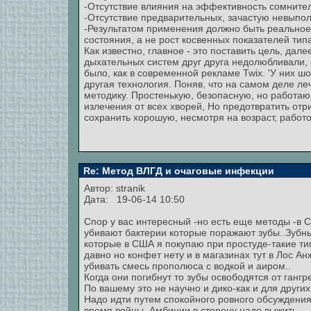
-Отсутствие влияния на эффективность сомнитель
-Отсутствие предварительных, зачастую невыпол
-Результатом применения должно быть реальное 
состояния, а не рост косвенных показателей типа
Как известно, главное - это поставить цель, дале
дыхательных систем друг друга недолюбливали, с
было, как в современной рекламе Twix. 'У них шо
другая технология. Поняв, что на самом деле ле
методику. Простенькую, безопасную, но работаю
излечения от всех хворей, Но предотвратить о
сохранить хорошую, несмотря на возраст, работ
Re: Метод ВЛГД и очаговые инфекции
Автор:
stranik
Дата: 19-06-14 10:50
Спор у вас интересный -но есть еще методы -в
убивают бактерии которые поражают зубы..Зубн
которые в США я покупаю при простуде-такие т
давно но конфет нету и в магазинах тут в Лос А
убивать смесь прополюса с водкой и аиром..
Когда они погибнут то зубы освободятся от гангр
По вашему это не научно и дико-как и для других
Надо идти путем спокойного ровного обсуждения 
время войны..Амбиции в сторону надо выжить..