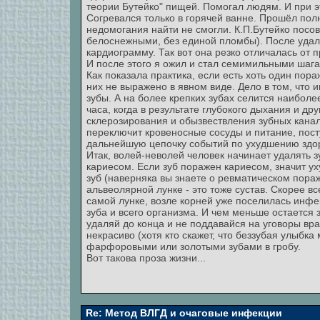
теории Бутейко" пищей. Помогал людям. И при 
Согревался только в горячей ванне. Прошёл пол
недомогания найти не смогли. К.П.Бутейко посо
белоснежными, без единой пломбы). После удал
кардиограмму. Так вот она резко отличалась от
И после этого я ожил и стал семимильными шагам
Как показала практика, если есть хоть один пора
них не выражено в явном виде. Дело в том, чт
зубы. А на более крепких зубах селится наиболее
часа, когда в результате глубокого дыхания и др
склерозирования и обызвествления зубных канал
переключит кровеносные сосуды и питание, посту
дальнейшую цепочку событий по ухудшению здор
Итак, волей-неволей человек начинает удалять з
кариесом. Если зуб поражен кариесом, значит ух
зуб (наверняка вы знаете о ревматическом пораж
альвеолярной лунке - это тоже сустав. Скорее все
самой лунке, возле корней уже поселилась инф
зуба и всего организма. И чем меньше остается з
удаляй до конца и не поддавайся на уговоры вра
некрасиво (хотя кто скажет, что беззубая улыбк
фарфоровыми или золотыми зубами в гробу.
Вот такова проза жизни...
Re: Метод ВЛГД и очаговые инфекции