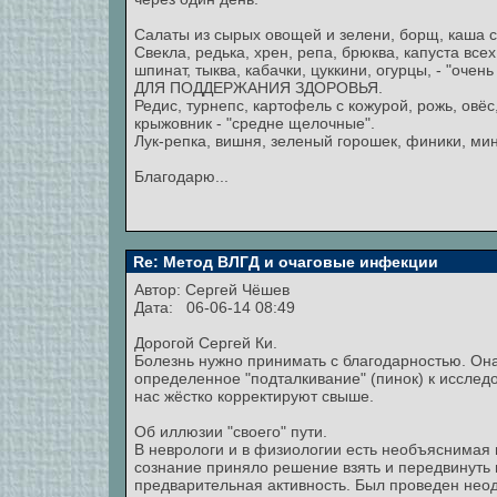
Салаты из сырых овощей и зелени, борщ, каша с
Свекла, редька, хрен, репа, брюква, капуста все
шпинат, тыква, кабачки, цуккини, огурцы, - "
ДЛЯ ПОДДЕРЖАНИЯ ЗДОРОВЬЯ.
Редис, турнепс, картофель с кожурой, рожь, овёс
крыжовник - "средне щелочные".
Лук-репка, вишня, зеленый горошек, финики, мин
Благодарю...
Re: Метод ВЛГД и очаговые инфекции
Автор:
Сергей Чёшев
Дата: 06-06-14 08:49
Дорогой Сергей Ки.
Болезнь нужно принимать с благодарностью. Она
определенное "подталкивание" (пинок) к исслед
нас жёстко корректируют свыше.
Об иллюзии "своего" пути.
В неврологи и в физиологии есть необъяснимая 
сознание приняло решение взять и передвинуть 
предварительная активность. Был проведен неод