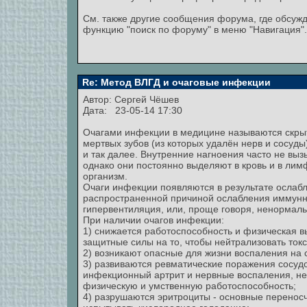
См. также другие сообщения форума, где обсужд
функцию "поиск по форуму" в меню "Навигация".
Re: Метод ВЛГД и очаговые инфекции
Автор:
Сергей Чёшев
Дата: 23-05-14 17:30
Очагами инфекции в медицине называются скры
мертвых зубов (из которых удалён нерв и сосуды
и так далее. Внутренние нагноения часто не вы
однако они постоянно выделяют в кровь и в лим
организм.
Очаги инфекции появляются в результате ослаб
распространенной причиной ослабления иммунн
гипервентиляция, или, проще говоря, ненормаль
При наличии очагов инфекции:
1) снижается работоспособность и физическая вы
защитные силы на то, чтобы нейтрализовать ток
2) возникают опасные для жизни воспаления на 
3) развиваются ревматические поражения сосудо
инфекционный артрит и нервные воспаления, н
физическую и умственную работоспособность;
4) разрушаются эритроциты - основные переносч