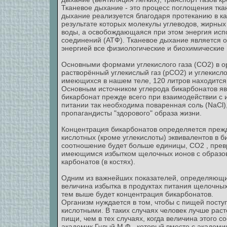
Тканевое дыхание - это процесс поглощения тка
дыхание реализуется благодаря протеканию в ка
результате которых молекулы углеводов, жирных
воды, а освобождающаяся при этом энергия испо
соединений (АТФ). Тканевое дыхание является 
энергией все физиологические и биохимические
Основными формами углекислого газа (СО2) в о
растворённый углекислый газ (рСО2) и углекисло
имеющихся в нашем теле, 120 литров находится 
Основным источником углерода бикарбонатов яв
бикарбонат прежде всего при взаимодействии с 
питании так необходима поваренная соль (NaCl),
пропагандисты "здорового" образа жизни.
Концентрация бикарбонатов определяется преж
кислотных (кроме углекислоты) эквивалентов в би
соотношение будет больше единицы, СО2 , превр
имеющимся избытком щелочных ионов с образов
карбонатов (в костях).
Одним из важнейших показателей, определяющих
величина избытка в продуктах питания щелочных
тем выше будет концентрация бикарбонатов.
Организм нуждается в том, чтобы с пищей пост
кислотными. В таких случаях человек лучше рас
пищи, чем в тех случаях, когда величина этого
академик Гулый М.Ф., который вместе с академ