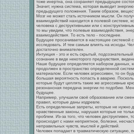
тоже инертна, она сохраняет предыдущее состо
Значит, нужна система, которая выводит энергию
предыдущего положения. Таким образом, вещест
Мозг не может стать источником мысли. Он пол
взаимодействий находится в полевой системе, к
человека с деструктивными или с конструктивны
то мы увидим, что полевые взаимодействия, эне
взаимодействия. То есть тело - последнее.
Будущее просачивается в настоящее системой с
исследовать. И тем самым влиять на исходы. Че
достаточно внимателен.
Интуиция - это и есть скрытый, подсознательный
сознание в виде некоторого предчувствия, виден
Наше будущее определяется набором данных, ко
продолжен в пространство определенной систем
материалом. Если человек агрессивен, то он буд
большая вероятность попасть в аварию. Посколь
которые будут цеплять такие же агрессивные крю
резонансная передача энергии по подобию. Мен
будущее.
Например, улучшили своё образование или смен
правил, которые даны издревле.
Есть определенные запреты, которые не нужно д
нравственные законы, нарушая которые не только
проблем. Из-за того, что человек деструктивен, т
происходит с нами неприятное, болезни, несчаст
неправильных чувств, мыслей и действий.
Человек попадает в травматическую ситуацию, п