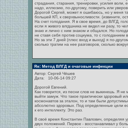
страдания, старания, тренировки, усилия воли, е
надо, иллюзию, по-другому, поверить или уверова
Дорогой Сергей, может я ошибаюсь, но у меня та
большей КП, к сверхвыносливости. (извините, ос
На счет голодания. Я в свое время, до ВЛГД, гол
если я живого влгдшника не видел ни разу, то ч
знаю и лично с ним знаком и общался. Но голод
не ставя себя против социума, то с голоданием 
Но за эти 7 дней (плюс вход и выход) я по-друго
сколько тратим на нее разговоров, сколько вокруг 
Re: Метод ВЛГД и очаговые инфекции
Автор:
Сергей Чёшев
Дата: 10-06-14 09:27
Дорогой Евгений.
Как говорится, из песни слов не выкинешь. Я не
выйти замуж. Что такое практически здоровый и
космонавтов за эталон, то и там были допустимы
абсолютно здоровых. Под определенные цели ест
к его интеллекту. Это раз.
В своё время Константин Павлович, определяя ур
двух положений. Первое - восстанавливал у бол