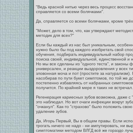
"Ведь красной нитью через весь процесс восста
справляется со всеми болячками".
Да, справляется со всеми болячками, кроме трёх 
"Может, дело в том, что, как утверждают методис
методик для всех?"
Если бы каждый из нас был уникальным, особенн
нужно было бы под каждого изобретать свой спо
обучения, подбирать индивидуальный набор прод
поиска своей, индивидуальной, единственной и 
Но мы все сделаны из "одного теста", и законы
универсален, и реакции выздоровления у всех ти
зловонная моча и пот (простите за натурализм). 
насобирав по пути букет симптомов, по той же 
постепенно избавляясь от набранных симптомов),
получится. По крайней мере я таких не встречал
Регенерация кариесных зубов возможна, даже с
это наблюдал. Но вот очаги инфекции вокруг зуба
"очканул". Как-то "страхово" было положить свою
удаление зубов.
Да, Игорь Первый, Вы в общем правы. Если испо
трогать ничего не надо - ни ампутировать, ни вы
симптоматики методом ВЛГД всё же гораздо луч