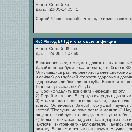
Автор:
Сергей Ки
Дата: 28-05-14 09:41
Сергей Чёшев, спасибо, что поделились своим о
Re: Метод ВЛГД и очаговые инфекции
Автор:
Сергей Чёшев
Дата: 29-05-14 07:50
Благодарю всех, кто сумел дочитать эти длинны
Давайте попробуем восстановить, что было в ХIХ
Отмучившись раз, человек жил далее спокойно д
и сейчас) до глубокой старости здоровыми дожив
здоровыми или без единого зуба. Вспомните про
Есть ли путь спасения? - Да.
1) Срочно удалить все очаги инфекции во рту.
2) Перейти на пост. В первую очередь в дыхании. 
3) А также пост в еде, в воде, во сне, в развлеч
всего... Остановись! Замри! Послушай! Научись с
клетки! "Послушание паче поста и молитвы". На
ощущать свой дух - тот воздух, что внутри тебя!
4) Больше двигайся, радуйся, благодари за всё и
"Включи" внутреннего наблюдателя. Научись слуш
никому. Вера - это лень и сон разума. Научись