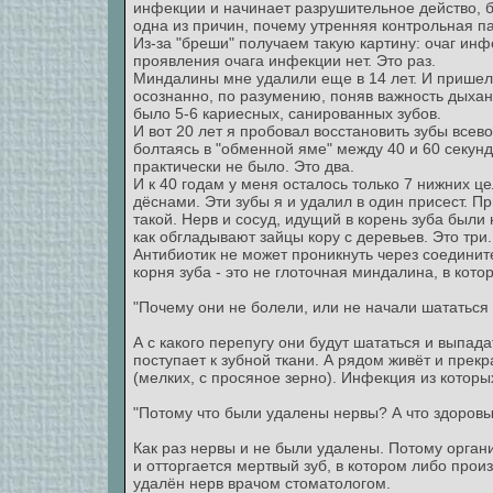
инфекции и начинает разрушительное действо, 
одна из причин, почему утренняя контрольная п
Из-за "бреши" получаем такую картину: очаг инф
проявления очага инфекции нет. Это раз.
Миндалины мне удалили еще в 14 лет. И пришел к
осознанно, по разумению, поняв важность дыхан
было 5-6 кариесных, санированных зубов.
И вот 20 лет я пробовал восстановить зубы все
болтаясь в "обменной яме" между 40 и 60 секун
практически не было. Это два.
И к 40 годам у меня осталось только 7 нижних ц
дёснами. Эти зубы я и удалил в один присест. 
такой. Нерв и сосуд, идущий в корень зуба были
как обгладывают зайцы кору с деревьев. Это три.
Антибиотик не может проникнуть через соединит
корня зуба - это не глоточная миндалина, в кот
"Почему они не болели, или не начали шататься
А с какого перепугу они будут шататься и выпад
поступает к зубной ткани. А рядом живёт и прекр
(мелких, с просяное зерно). Инфекция из которы
"Потому что были удалены нервы? А что здоровы
Как раз нервы и не были удалены. Потому органи
и отторгается мертвый зуб, в котором либо прои
удалён нерв врачом стоматологом.