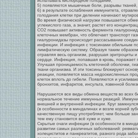
испытывать кислородное голодание;
5) появляются мышечные боли, разрывы тканей, 
6) в результате ослабления иммунитета, отравле
голодания клетки при делении начинают мутирова
Во время физической нагрузки повышается обм
углекислого газа, а значит, растет его концентра
СО2 повышает активность фермента гиалуронида
клеточных мембран, что облегчает транспорт газ
гиалуронидазы происходит рассасывание соедин
инфекции. И инфекция с токсинами обильным пот
лимфатическую систему. Образуя таким образом 
отравляя весь организм, разрушая эритроциты и 
сердце. Инфекция, попавшая в кровь, поражает 
Улучшая проницаемость клеточной оболочки, гиа
ткани организма. И эти токсины блокируют осно
реакции, появляется масса недоокисленных прод
клеток вплоть до гибели. Появляются и усилива
бронхитов, инфарктов, инсульта, язвенной болез
:
Нарушаются все виды обмена веществ во всех бе
нормальное течение иммунных реакций. Иммунит
внешней и внутренней инфекции. Круг замкнулся
(в особенности в миндалинах и возле корней зу
качественную пищу употребляет, чем больше за
тем ему становится всё хуже и хуже.
Скрытые очаги инфекции (в особенности в минда
развитии самых различных заболеваний: ревмати
холециститов и панкреатитов, разного рода заб