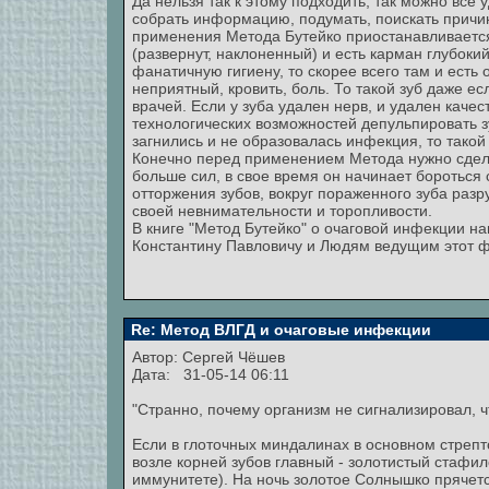
Да нельзя так к этому подходить, так можно все у
собрать информацию, подумать, поискать причину
применения Метода Бутейко приостанавливается.
(развернут, наклоненный) и есть карман глубоки
фанатичную гигиену, то скорее всего там и есть 
неприятный, кровить, боль. То такой зуб даже 
врачей. Если у зуба удален нерв, и удален качест
технологических возможностей депульпировать зу
загнились и не образовалась инфекция, то такой
Конечно перед применением Метода нужно сделат
больше сил, в свое время он начинает бороться 
отторжения зубов, вокруг пораженного зуба разру
своей невнимательности и торопливости.
В книге "Метод Бутейко" о очаговой инфекции на
Константину Павловичу и Людям ведущим этот ф
Re: Метод ВЛГД и очаговые инфекции
Автор:
Сергей Чёшев
Дата: 31-05-14 06:11
"Странно, почему организм не сигнализировал, ч
Если в глоточных миндалинах в основном стрепто
возле корней зубов главный - золотистый стафил
иммунитете). На ночь золотое Солнышко прячется