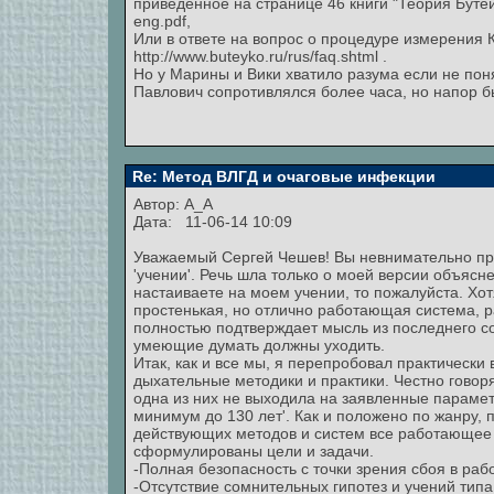
приведенное на странице 46 книги "Теория Бутейк
eng.pdf,
Или в ответе на вопрос о процедуре измерения 
http://www.buteyko.ru/rus/faq.shtml .
Но у Марины и Вики хватило разума если не поня
Павлович сопротивлялся более часа, но напор был
Re: Метод ВЛГД и очаговые инфекции
Автор:
A_A
Дата: 11-06-14 10:09
Уважаемый Сергей Чешев! Вы невнимательно про
'учении'. Речь шла только о моей версии объяс
настаиваете на моем учении, то пожалуйста. Хот
простенькая, но отлично работающая система, р
полностью подтверждает мысль из последнего со
умеющие думать должны уходить.
Итак, как и все мы, я перепробовал практически 
дыхательные методики и практики. Честно говоря,
одна из них не выходила на заявленные параметр
минимум до 130 лет'. Как и положено по жанру, п
действующих методов и систем все работающее и
сформулированы цели и задачи.
-Полная безопасность с точки зрения сбоя в раб
-Отсутствие сомнительных гипотез и учений типа