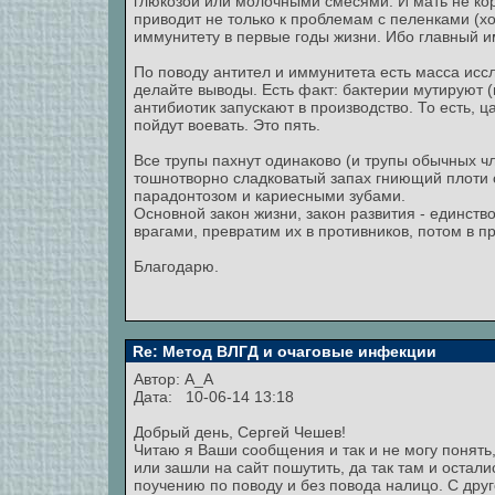
глюкозой или молочными смесями. И мать не ко
приводит не только к проблемам с пеленками (х
иммунитету в первые годы жизни. Ибо главный и
По поводу антител и иммунитета есть масса иссл
делайте выводы. Есть факт: бактерии мутируют (
антибиотик запускают в производство. То есть, ц
пойдут воевать. Это пять.
Все трупы пахнут одинаково (и трупы обычных чл
тошнотворно сладковатый запах гниющий плоти от
парадонтозом и кариесными зубами.
Основной закон жизни, закон развития - единств
врагами, превратим их в противников, потом в пр
Благодарю.
Re: Метод ВЛГД и очаговые инфекции
Автор:
A_A
Дата: 10-06-14 13:18
Добрый день, Сергей Чешев!
Читаю я Ваши сообщения и так и не могу понять
или зашли на сайт пошутить, да так там и остали
поучению по поводу и без повода налицо. С друг