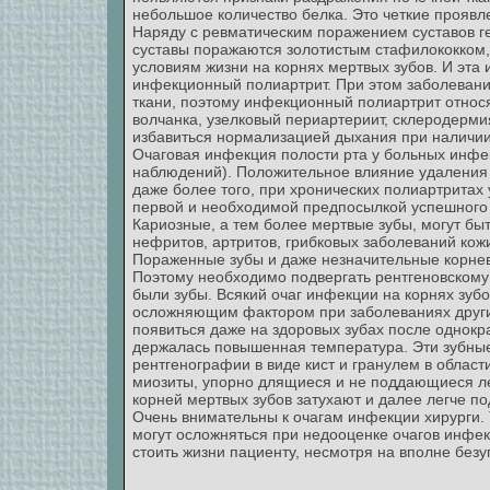
небольшое количество белка. Это четкие проявл
Наряду с ревматическим поражением суставов г
суставы поражаются золотистым стафилококком
условиям жизни на корнях мертвых зубов. И эта
инфекционный полиартрит. При этом заболеван
ткани, поэтому инфекционный полиартрит относя
волчанка, узелковый периартериит, склеродерми
избавиться нормализацией дыхания при наличии
Очаговая инфекция полости рта у больных инфе
наблюдений). Положительное влияние удаления 
даже более того, при хронических полиартритах
первой и необходимой предпосылкой успешного
Кариозные, а тем более мертвые зубы, могут б
нефритов, артритов, грибковых заболеваний кож
Пораженные зубы и даже незначительные корне
Поэтому необходимо подвергать рентгеновскому 
были зубы. Всякий очаг инфекции на корнях зубо
осложняющим фактором при заболеваниях других 
появиться даже на здоровых зубах после однокр
держалась повышенная температура. Эти зубные 
рентгенографии в виде кист и гранулем в област
миозиты, упорно длящиеся и не поддающиеся ле
корней мертвых зубов затухают и далее легче п
Очень внимательны к очагам инфекции хирурги. 
могут осложняться при недооценке очагов инфек
стоить жизни пациенту, несмотря на вполне бе