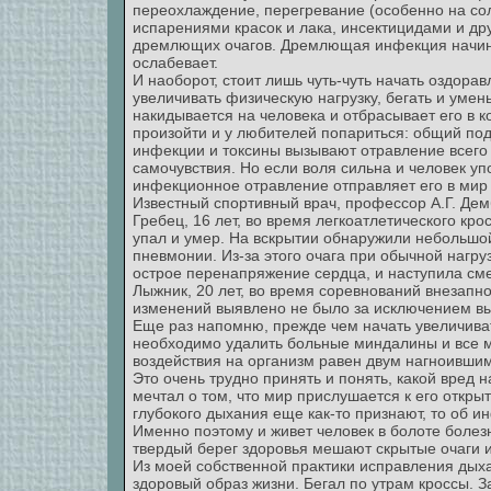
переохлаждение, перегревание (особенно на со
испарениями красок и лака, инсектицидами и др
дремлющих очагов. Дремлющая инфекция начинае
ослабевает.
И наоборот, стоит лишь чуть-чуть начать оздоравл
увеличивать физическую нагрузку, бегать и умен
накидывается на человека и отбрасывает его в 
произойти и у любителей попариться: общий по
инфекции и токсины вызывают отравление всего 
самочувствия. Но если воля сильна и человек уп
инфекционное отравление отправляет его в мир
Известный спортивный врач, профессор А.Г. Де
Гребец, 16 лет, во время легкоатлетического кро
упал и умер. На вскрытии обнаружили небольшой
пневмонии. Из-за этого очага при обычной нагруз
острое перенапряжение сердца, и наступила сме
Лыжник, 20 лет, во время соревнований внезапно
изменений выявлено не было за исключением вы
Еще раз напомню, прежде чем начать увеличива
необходимо удалить больные миндалины и все мё
воздействия на организм равен двум нагноивши
Это очень трудно принять и понять, какой вред 
мечтал о том, что мир прислушается к его откры
глубокого дыхания еще как-то признают, то об ин
Именно поэтому и живет человек в болоте болезн
твердый берег здоровья мешают скрытые очаги 
Из моей собственной практики исправления дыха
здоровый образ жизни. Бегал по утрам кроссы. З