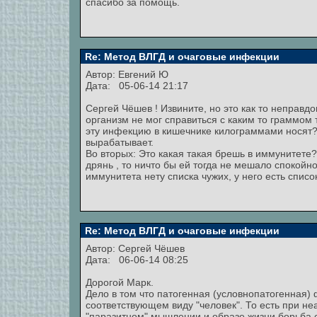
спасибо за помощь.
Re: Метод ВЛГД и очаговые инфекции
Автор:
Евгений Ю
Дата: 05-06-14 21:17
Сергей Чёшев ! Извините, но это как то неправд
организм не мог справиться с каким то граммом 
эту инфекцию в кишечнике килограммами носят? П
вырабатывает.
Во вторых: Это какая такая брешь в иммунитете
дрянь , то ничто бы ей тогда не мешало спокойн
иммунитета нету списка чужих, у него есть списо
Re: Метод ВЛГД и очаговые инфекции
Автор:
Сергей Чёшев
Дата: 06-06-14 08:25
Дорогой Марк.
Дело в том что патогенная (условнопатогенная)
соответствующем виду "человек". То есть при не
"паразитном" мышлении и образе жизни борьба 