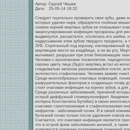
Автор:
Сергей Чёшев
Дата: 25-05-14 18:32
Следует тщательно проверить свои зубы, даже есл
которых удален нерв, образуются гнойные мешоч
снимок корней мертвых зубов не показывает очаг
закапсулированная инфекция прозрачны для рент
выдвинулся, расшатался, оголилась его шейка, 
надкусывании этим зубом твердого предмета, а т
ЗУБ. Спрятанный под коронку, изолированный зуб
мертвецам место на кладбище, а не во рту. Мертв
выгнивает, разрушая при этом близлежащие ткан
Человек с хроническим тонзиллитом, пародонтоз
серому цвету лица (будто мертвец встал из моги
сладковатым запахом разложившейся плоти, исто
золотистого стафилококка. Человек заживо гниет.
Среди многообразных очаговых инфекций, пони
разрушительных факторов и создающих почву дл
стоит очаговая инфекция на корнях зубов, а для 
Среди различных заболеваний, причиной которы
острый диффузный гломерулонефрит. Академик Е.
интерна Константина Бутейко) в своих многочис
очаговая стрептококковая и стафилококковая ин
нефритов - заболеваний почек. И в своей клини
болезней почек только после удаления очагов ин
Считается, что очаговая инфекция является при
что в острой фазе заболевания ангиной, а также
появляются признаки раздражения почечной тка