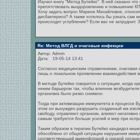
Изучил книгу "Метод Бутейко". В ней сказано что
препятствовать выздоровлению и повышению КП
Хочу задать вопрос Марине Михайловне, относи
дисбактериоз? А также хотелось бы узнать сам 
происходит углубление? Если вас не затруднит. 
Re: Метод ВЛГД и очаговые инфекции
Автор:
Admin
Дата: 19-05-14 13:41
Согласно медицинским справочникам, очаговая и
лишь о локальном проявлении взаимодействия в
В методе Бутейко говорится о ситуации, когда о
неким барьером так, чтобы влияние возбудителя
организма было резко снижено.
Тогда при активизации иммунитета в процессе Бу
этом он вынужден разрушить созданный им изол
свободу, отравляют организм, влияют негативно 
самым требуется больше усилий и мер при испр
Таким образом в терапии Бутейко кандидоз кише
обособлено от общей ситуации нарушения иммун
соответствующей микрофлорой и средой органи