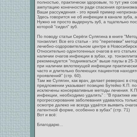
полностью, практически здоровым, то тут уже со
ампутацию конечности ради спасения организма
Ваши рассуждения - это яркий пример непризнан
Здесь говорится не об инфекции в канале зуба,
Нужно не просто выдернуть зуб, а тщательно пос
которой "сидел" зуб.
По поводу статьи Серёги Сулягина в книге "Мето
тонзиллит. Все его статьи - это "перепевки" мет
лечебно-оздоровительном центре в Новосибирск
Относительно одонтогенных очагов в его статья
наличии очагов инфекции в зубах, хр. тонзиллит
рекомендуется "подниматься" выше паузы в 25-30
при наличии вялотекущей инфекции практически
часто и длительно болеющих пациентов находятс
проявлений" (стр. 60).
Там же Сулягин, как врач, делает реверанс в ст
предложении указывает позицию Бутейко К.П. по
исключены консервативные методы лечения. К.П. 
инфекции, необходимо удалять" : "В практике им
прогрессирование заболевания удавалось только 
осмотре далеко не всегда удаётся выявить очаго
латентной форме, особенно в зубах" (стр. 71)
Вот и всё:
Благодарю...