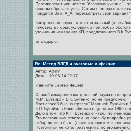
Противоречит или нет это "базовому учению" - э
фактам обрезают углы. С этим я не раз сталкива
придётся Вам, А_А, пересмотреть свой вариант "
Контрольная пауза - это интегральный (а не абс
человеку в любых условиях и при любых обстоя
уточнения измерения КП, предложенного В.К.Бут
Благодарю.
Re: Метод ВЛГД и очаговые инфекции
Автор:
Admin
Дата: 10-06-14 22:17
Извините Сергей Чешев!
Способ измерения контрольной паузы по непро
М.М. Бутейко и В.К. Бутейко, но не предложен.
Этот способ был "вытрясен" Мариной Бутейко и 
К.П. Бутейко в Новосибирске еще летом 1990 год
Дело в том, что К.П. Бутейко считал, что ученик
Его постоянным ответом на просьбу подробно ра
отбор должен быть. (Люди с плохим мышлением
Поэтому он не хотел разъяснять, по его мнению,