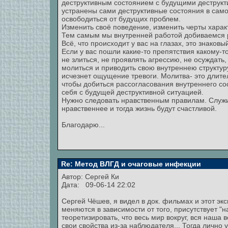
деструктивным состоянием с будущими деструкт
устранены сами деструктивные состояния в сам
освободиться от будущих проблем.
Изменить своё поведение, изменить черты харак
Тем самым мы внутренней работой добиваемся 
Всё, что происходит у вас на глазах, это знаков
Если у вас пошли какие-то препятствия какому-то
не злиться, не проявлять агрессию, не осуждать,
молиться и приводить свою внутреннею структуру
исчезнет ощущение тревоги. Молитва- это длите
чтобы добиться рассогласования внутреннего со
себя с будущей деструктивной ситуацией.
Нужно следовать нравственным правилам. Служит
нравственнее и тогда жизнь будут счастливой.
Благодарю...
Re: Метод ВЛГД и очаговые инфекции
Автор:
Сергей Ки
Дата: 09-06-14 22:02
Сергей Чёшев, я видел в док. фильмах и этот экс
меняются в зависимости от того, присутствует "
теоретизировать, что весь мир вокруг, вся наша
свои свойства из-за наблюдателя... Тогда лично 