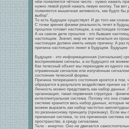
нём появляется чётное число - нужно нажать пра
нужно левой рукой нажать левую кнопку. Так вот
появляется мышечная активность, как будто бы р
выбор".
То есть будущее существует. И до того как созн
С точки зрения физики реальность течет в буду
прошлое готовит настоящее, а настоящее готови
А на самом деле прошлое - это бывшее настоящее
настоящим. Значит, мир не мог начаться из прош
настоящее должно иметь некую причину. А раз п
причина настоящего лежит в будущем. Будущее -
Будущее - это информационная (сигнальная) сре
воспринимаем сигналы, а из будущего не можем 
Как телесный объект мы переходим из одного на
отраженным сигналом или излучённым сигналом. 
состояние телесной формы.
Причина теперешнего состояния кроется в том, 
образуется в результате воздействия причин на
Личность можно представить как набор данных. Ли
организация, такая первичная структура - физич
интеллектуальная система. Потому что она стави
системе хранится весь набор данных, которые 
можем выразить как набор частотно-амплитудных
по резонансному принципу (признаку). Если мы 
причинная система, то эта причинная система не
пространство, в среду сигналами.
Тело - инертно. Оно не двигается самостоятельно