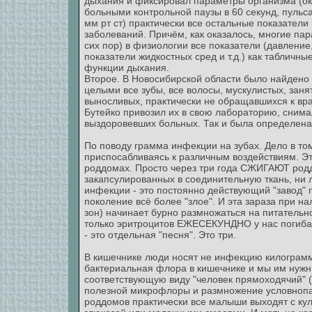
дыхания и фиксировал параметры организма (око
больными контрольной паузы в 60 секунд, пульса
мм рт ст) практически все остальные показател
заболеваний. Причём, как оказалось, многие пар
сих пор) в физиологии все показатели (давление
показатели жидкостных сред и т.д.) как табличн
функции дыхания.
Второе. В Новосибирской области было найдено
целыми все зубы, все волосы, мускулистых, зан
выносливых, практически не обращавшихся к врача
Бутейко привозил их в свою лабораторию, снимал
выздоровевших больных. Так и была определена 
По поводу грамма инфекции на зубах. Дело в то
приспосабливаясь к различным воздействиям. Эт
роддомах. Просто через три года СЖИГАЮТ родд
закапсулированных в соединительную ткань, ни л
инфекции - это постоянно действующий "завод" 
поколение всё более "злое". И эта зараза при 
зон) начинает бурно размножаться на питательн
только эритроцитов ЕЖЕСЕКУНДНО у нас погибае
- это отдельная "песня". Это три.
В кишечнике люди носят не инфекцию килограмм
бактериальная флора в кишечнике и мы им нужны
соответствующую виду "человек прямоходячий" (
полезной микрофлоры и размножение условнопат
роддомов практически все малыши выходят с кул