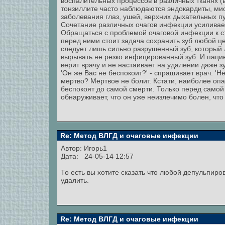
воспалительных процессов в различных тканях (в
тонзиллите часто наблюдаются эндокардиты, ми
заболевания глаз, ушей, верхних дыхательных пу
Сочетание различных очагов инфекции усиливает
Обращаться с проблемой очаговой инфекции к ст
перед ними стоит задача сохранить зуб любой ц
следует лишь сильно разрушенный зуб, который 
вырывать не резко инфицированный зуб. И пацие
верит врачу и не настаивает на удалении даже з
'Он же Вас не беспокоит?' - спрашивает врач. 'Не
мертво? Мертвое не болит. Кстати, наиболее опа
беспокоят до самой смерти. Только перед сам
обнаруживает, что он уже неизлечимо болен, что 
Re: Метод ВЛГД и очаговые инфекции
Автор:
Игорь1
Дата: 24-05-14 12:57
То есть вы хотите сказать что любой депульпиро
удалить.
Re: Метод ВЛГД и очаговые инфекции