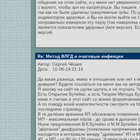
общения на этом сайте, и у меня нет увереннос
с малого, чтобы зря не напрягаться. Вы пишите, ч
так как не были удалены гранулемные зубы. По 
индикатором здоровья, и Вы не могли выйти на т
неправильно измеряли эту паузу (так наверняка
является показателем здоровья (моя версия). Ес
версий.
Re: Метод ВЛГД и очаговые инфекции
Автор:
Сергей Чёшев
Дата: 10-06-14 21:14
Да какая разница, имею я отношение или нет к м
доверия? Будете ссылаться на меня как на авто
Я захожу на сайт не шутки шутить и не поучать "п
Есть Открытие Бутейко, а есть Теория Метода Бу
коим я считаю и этот сайт со всеми форумчанам
А по поводу моей компетентности смотрите на htt
последнюю страницу.
В те далёкие времена КП обозначала появление 
МП - максимальная пауза - до срыва в дыхании 
Ныне предложенная В.К.Бутейко и М.М.Бутейко 
"дёргания" диафрагмы (появление напряжения в
находится в интервале между "древними" КП и МП
45, а МП - от 90 до 120 секунд. Углекислый газ в