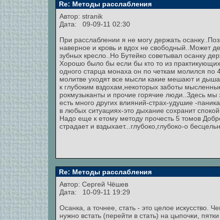
Re: Методы расслабления
Автор:
stranik
Дата: 09-09-11 02:30
При расслаблении я не могу держать осанку..По
наверное и кровь и вдох не свободный..Может де
зубных кресло..Но Бутейко советывал осанку дер
Хорошо было бы если бы кто то из практикующих
одного старца монаха он по четкам молился по 4
молитве уходят все мысли какие мешают и дышат
к глубоким вздохам,некоторых заботы мысленны
рокмузыканты и прочие горячие люди..Здесь мы з
есть много других влияний-страх-удушие -паник
в любых ситуациях-это дыхание сохранит споко
Надо еще к етому методу прочесть 5 томов Добр
страдает и вздыхает...глубоко,глубоко-о бесцель
Re: Методы расслабления
Автор:
Сергей Чёшев
Дата: 10-09-11 19:29
Осанка, а точнее, стать - это целое искусство.
нужно встать (перейти в стать) на цыпочки, пятк