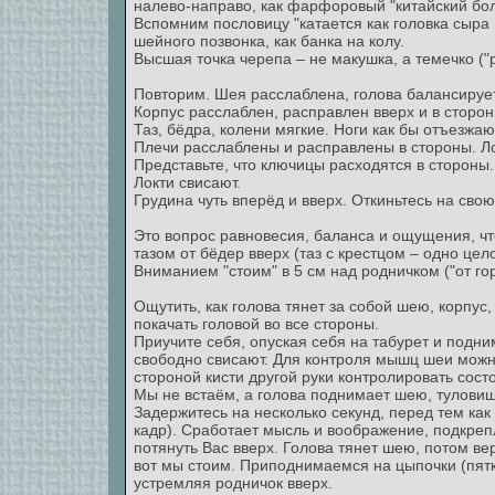
налево-направо, как фарфоровый "китайский бол
Вспомним пословицу "катается как головка сыра 
шейного позвонка, как банка на колу.
Высшая точка черепа – не макушка, а темечко ("
Повторим. Шея расслаблена, голова балансируе
Корпус расслаблен, расправлен вверх и в сторо
Таз, бёдра, колени мягкие. Ноги как бы отъезжаю
Плечи расслаблены и расправлены в стороны. Ло
Представьте, что ключицы расходятся в стороны.
Локти свисают.
Грудина чуть вперёд и вверх. Откиньтесь на свою
Это вопрос равновесия, баланса и ощущения, чт
тазом от бёдер вверх (таз с крестцом – одно цело
Вниманием "стоим" в 5 см над родничком ("от го
Ощутить, как голова тянет за собой шею, корпус, 
покачать головой во все стороны.
Приучите себя, опуская себя на табурет и подним
свободно свисают. Для контроля мышц шеи можн
стороной кисти другой руки контролировать сост
Мы не встаём, а голова поднимает шею, туловище
Задержитесь на несколько секунд, перед тем как
кадр). Сработает мысль и воображение, подкре
потянуть Вас вверх. Голова тянет шею, потом ве
вот мы стоим. Приподнимаемся на цыпочки (пят
устремляя родничок вверх.