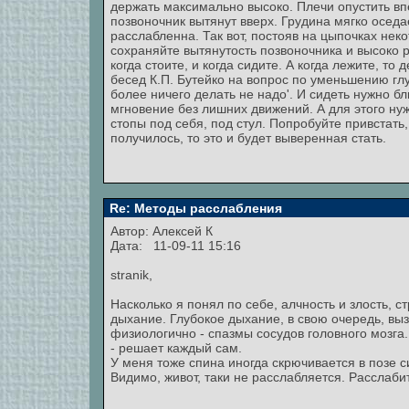
держать максимально высоко. Плечи опустить впер
позвоночник вытянут вверх. Грудина мягко осед
расслабленна. Так вот, постояв на цыпочках нек
сохраняйте вытянутость позвоночника и высоко р
когда стоите, и когда сидите. А когда лежите, то
бесед К.П. Бутейко на вопрос по уменьшению г
более ничего делать не надо'. И сидеть нужно б
мгновение без лишних движений. А для этого нуж
стопы под себя, под стул. Попробуйте привстать,
получилось, то это и будет выверенная стать.
Re: Методы расслабления
Автор:
Алексей К
Дата: 11-09-11 15:16
stranik,
Насколько я понял по себе, алчность и злость, с
дыхание. Глубокое дыхание, в свою очередь, вызы
физиологично - спазмы сосудов головного мозга. 
- решает каждый сам.
У меня тоже спина иногда скрючивается в позе с
Видимо, живот, таки не расслабляется. Расслабит