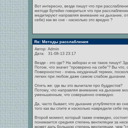
Вот интересно, везде пишут что при расслаблени
методе Бутейко говориться что при расслаблени
медитируют направляя внимание на дыхание, от 
себе) как во сне - насколько это вредно ?
Re: Методы расслабления
Автор:
Admin
Дата: 31-08-13 23:17
Везде - это где? На заборах и не такое пишут! 
Потом, что значит "проверено на себе"? Вы что,
Поверхностно - очень неудачный термин, посколь
легких при любом даже самом слабом дыхании.
Опять же: где вы это вычитали про буддистов?
Потому, что направляя внимание на дыхание мож
уменьшенным, что совершенно очевидно.
Да, часто бывает, что дыхание углубляется во сн
того как вы спите и насколько навредили себе п
Второй момент, который также очевиден, состоит
понимается средняя степень вентиляции за неско
может дать большую степень вентиляции, чем "гл