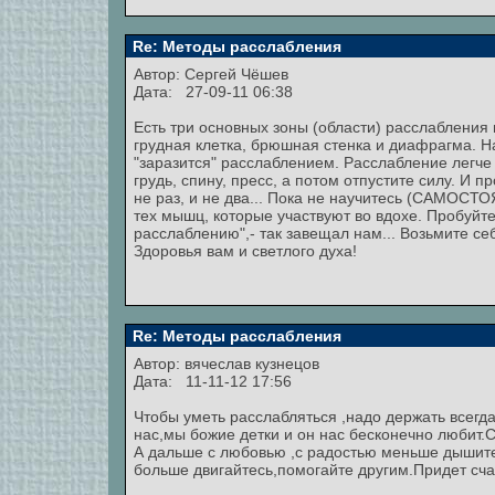
Re: Методы расслабления
Автор:
Сергей Чёшев
Дата: 27-09-11 06:38
Есть три основных зоны (области) расслаблени
грудная клетка, брюшная стенка и диафрагма. На
"заразится" расслаблением. Расслабление легче 
грудь, спину, пресс, а потом отпустите силу. И
не раз, и не два... Пока не научитесь (САМОСТ
тех мышц, которые участвуют во вдохе. Пробуйте, 
расслаблению",- так завещал нам... Возьмите се
Здоровья вам и светлого духа!
Re: Методы расслабления
Автор:
вячеслав кузнецов
Дата: 11-11-12 17:56
Чтобы уметь расслабляться ,надо держать всегда 
нас,мы божие детки и он нас бесконечно любит.
А дальше с любовью ,с радостью меньше дышите
больше двигайтесь,помогайте другим.Придет счас