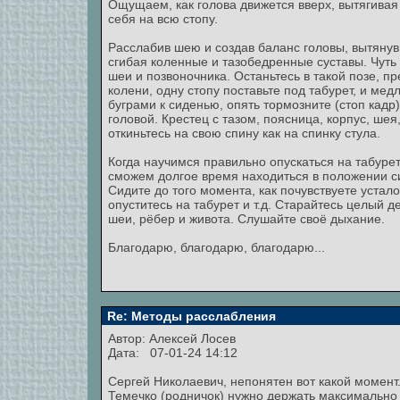
Ощущаем, как голова движется вверх, вытягивая 
себя на всю стопу.
Расслабив шею и создав баланс головы, вытянув 
сгибая коленные и тазобедренные суставы. Чуть 
шеи и позвоночника. Останьтесь в такой позе, пр
колени, одну стопу поставьте под табурет, и м
буграми к сиденью, опять тормозните (стоп кадр
головой. Крестец с тазом, поясница, корпус, ше
откиньтесь на свою спину как на спинку стула.
Когда научимся правильно опускаться на табурет
сможем долгое время находиться в положении с
Сидите до того момента, как почувствуете устал
опуститесь на табурет и т.д. Старайтесь целый 
шеи, рёбер и живота. Слушайте своё дыхание.
Благодарю, благодарю, благодарю...
Re: Методы расслабления
Автор:
Алексей Лосев
Дата: 07-01-24 14:12
Сергей Николаевич, непонятен вот какой момент
Темечко (родничок) нужно держать максимально 