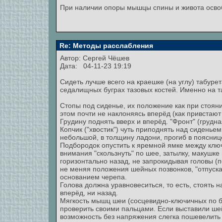
При наличии опоры мышцы спины и живота осво
Re: Методы расслабления
Автор:
Сергей Чёшев
Дата: 04-11-23 19:19
Сидеть лучше всего на краешке (на углу) табуре
седалищных буграх тазовых костей. Именно на та
Стопы под сиденье, их положение как при стояни
этом почти не наклоняясь вперёд (как привстают
Грудину поднять вверх и вперёд. "Фронт" (грудна
Копчик ("хвостик") чуть приподнять над сиденьем
небольшой, в толщину ладони, прогиб в поясниц
Подбородок опустить к яремной ямке между ключ
внимания "скользнуть" по шее, затылку, макушке 
горизонтально назад, не запрокидывая головы (п
не меняя положения шейных позвонков, "отпуск
основанием черепа.
Голова должна уравновеситься, то есть, стоять 
вперёд, ни назад.
Мягкость мышц шеи (сосцевидно-ключичных по б
проверить своими пальцами. Если выставили шей
возможность без напряжения слегка пошевелить 