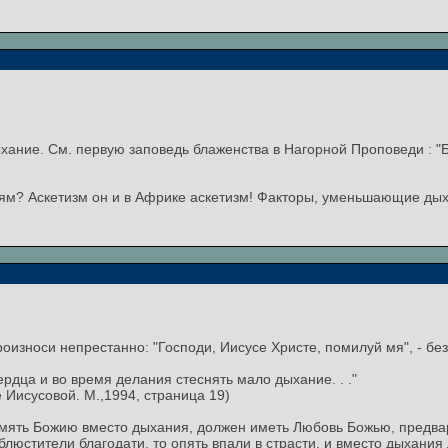
хание. См. первую заповедь блаженства в Нагорной Проповеди : 
иям? Аскетизм он и в Африке аскетизм! Факторы, уменьшающие ды
износи непрестанно: "Господи, Иисусе Христе, помилуй мя", - без в
дца и во время делания стеснять мало дыхание. . ."
 Иисусовой. М.,1994, страница 19)
амять Божию вместо дыхания, должен иметь Любовь Божью, предва
блюстители благодати, то опять впали в страсти, и вместо дыхания