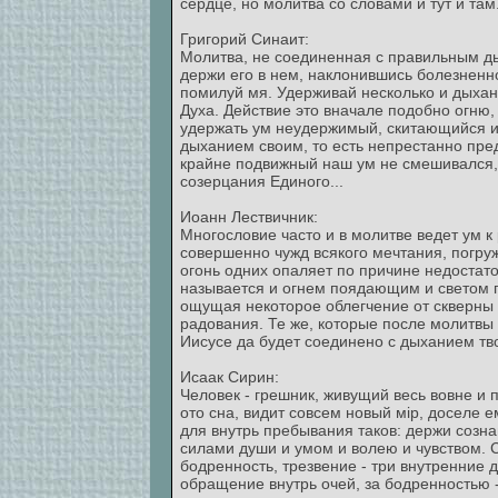
сердце, но молитва со словами и тут и там.
Григорий Синаит:
Молитва, не соединенная с правильным дых
держи его в нем, наклонившись болезненн
помилуй мя. Удерживай несколько и дыхан
Духа. Действие это вначале подобно огню,
удержать ум неудержимый, скитающийся и
дыханием своим, то есть непрестанно пред
крайне подвижный наш ум не смешивался, 
созерцания Единого...
Иоанн Лествичник:
Многословие часто и в молитве ведет ум к
совершенно чужд всякого мечтания, погру
огонь одних опаляет по причине недостато
называется и огнем поядающим и светом п
ощущая некоторое облегчение от скверны
радования. Те же, которые после молитвы 
Иисусе да будет соединено с дыханием тво
Исаак Сирин:
Человек - грешник, живущий весь вовне и
ото сна, видит совсем новый мiр, доселе 
для внутрь пребывания таков: держи созна
силами души и умом и волею и чувством. С
бодренность, трезвение - три внутренние
обращение внутрь очей, за бодренностью -