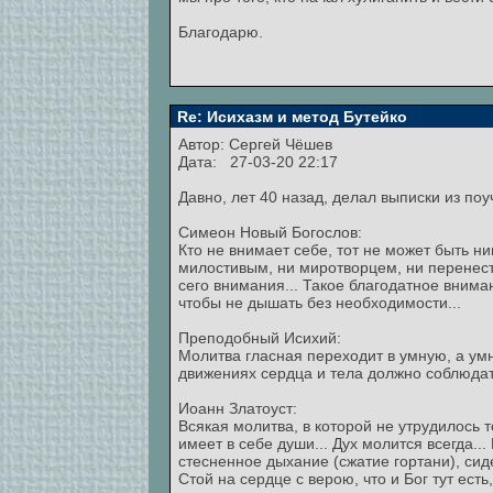
Благодарю.
Re: Исихазм и метод Бутейко
Автор:
Сергей Чёшев
Дата: 27-03-20 22:17
Давно, лет 40 назад, делал выписки из поу
Симеон Новый Богослов:
Кто не внимает себе, тот не может быть ни
милостивым, ни миротворцем, ни перенест
сего внимания... Такое благодатное внима
чтобы не дышать без необходимости...
Преподобный Исихий:
Молитва гласная переходит в умную, а умн
движениях сердца и тела должно соблюдать
Иоанн Златоуст:
Всякая молитва, в которой не утрудилось 
имеет в себе души... Дух молится всегда..
стесненное дыхание (сжатие гортани), сид
Стой на сердце с верою, что и Бог тут есть