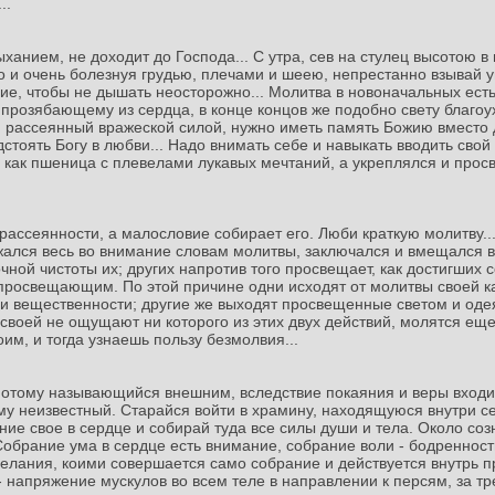
..
анием, не доходит до Господа... С утра, сев на стулец высотою в 
о и очень болезнуя грудью, плечами и шеею, непрестанно взывай у
ие, чтобы не дышать неосторожно... Молитва в новоначальных ест
 прозябающему из сердца, в конце концов же подобно свету благоух
 рассеянный вражеской силой, нужно иметь память Божию вместо 
стоять Богу в любви... Надо внимать себе и навыкать вводить свой
как пшеница с плевелами лукавых мечтаний, а укреплялся и прос
 рассеянности, а малословие собирает его. Люби краткую молитву.
жался весь во внимание словам молитвы, заключался и вмещался в
чной чистоты их; других напротив того просвещает, как достигших 
росвещающим. По этой причине одни исходят от молитвы своей ка
 и вещественности; другие же выходят просвещенные светом и оде
своей не ощущают ни которого из этих двух действий, молятся еще
им, и тогда узнаешь пользу безмолвия...
 потому называющийся внешним, вследствие покаяния и веры входит
ему неизвестный. Старайся войти в храмину, находящуюся внутри 
ние свое в сердце и собирай туда все силы души и тела. Около со
обрание ума в сердце есть внимание, собрание воли - бодренность
 делания, коими совершается само собрание и действуется внутрь 
 напряжение мускулов во всем теле в направлении к персям, за т