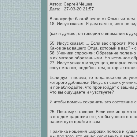
Автор:
Сергей Чёшев
Дата: 27-03-20 21:57
В апокрифе благой вести от Фомы читаем:
18. Иисус сказал: Я дам вам то, чего не вид
(как я думаю, он говорил о внимании к дух
55. Иисус сказал: ... Если вас спросят: Кт
Каков знак вашего Отца, который в вас? - 
58. Ученики спросили: Обрезание полезно 
в их матери обрезанными. Но истинное об
27. Иисус увидел младенцев, которые сос
сосут молоко, подобны тем, которые входя
Если дух - пневма, то тогда последнее уп
которого добивался Иисус от своих ученик
и понаблюдайте, что произойдёт с вашим д
Что вы ощущаете и чувствуете?
И чтобы помочь сохранить это состояние 
25. Поэтому я говорю: Если хозяин дома зн
в его дом царствия его, чтобы унести его
нашли пути пройти к вам
Практика ношения широких поясов и кушак
мы про того, кто начал хулиганить и вести