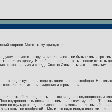
чений старцев. Может, кому пригодятся...
щ духом, не может сокрушаться и плакать, ни быть тихим и кротким
ь гонения за правду. И вообще говоря, нет возможности стяжать д
ние, трезвение ума и сердца Святые Отцы называют ангельским пе
ая - в сердечную, производя дыхание тихо, но свободно. Не только
 спокойствие, тихость, смирение и скромность...
тело и не скорбело сердце, вменяется за одно с недоношенным пло
. Пост внутреннего человека есть внимание к самому себе... Телес
ение на стульце в пядь, примраченность места - полезны, ибо при
, а как есть - не соображай... Молиться надо иногда словами - глас