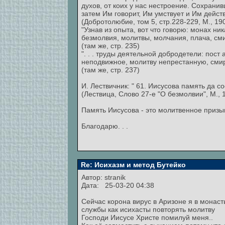
духов, от коих у нас нестроение. Сохран
затем Им говорит, Им умствует и Им действ
(Добротолюбие, том 5, стр.228-229, М., 19
"Узнав из опыта, вот что говорю: монах н
безмолвия, молитвы, молчания, плача, сми
(там же, стр. 235)
". . . труды деятельной добродетели: пос
неподвижное, молитву непрестанную, смир
(там же, стр. 237)
И. Лествичник: " 61. Иисусова память да 
(Лествица, Слово 27-е "О безмолвии", М., 1
Память Иисусова - это молитвенное призы
Благодарю. . .
Re: Исихазм и метод Бутейко
Автор: stranik
Дата: 25-03-20 04:38
Сейчас корона вирус в Аризоне я в монаст
службы как исихасты повторять молитву
Господи Иисусе Христе помилуй меня..