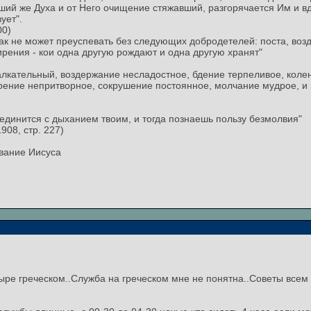
ивший же Духа и от Него очищение стяжавший, разгорячается Им и 
ует".
00)
икак не может преуспевать без следующих добродетелей: поста, воз
рения - кои одна другую рождают и одна другую хранят"
т алкательный, воздержание несладостное, бдение терпеливое, кол
ение непритворное, сокрушение постоянное, молчание мудрое, и 
соединится с дыханием твоим, и тогда познаешь пользу безмолвия"
908, стр. 227)
вание Иисуса
ыре греческом..Служба на греческом мне не понятна..Советы всем к