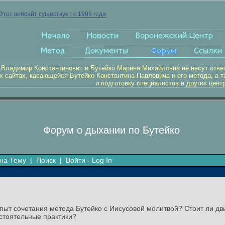
Этот вебсайт существует с 1999 года
 Владимир Константинович и Бутейко Марина Михайловна не несут отве
х сайтах, касающейся Бутейко Константина Павловича и его метода, а т
и подготовку специалистов в других цент
Форум о дыхании по Бутейко
на Тему
|
Поиск
|
Войти - Log In
 опыт сочетания метода Бутейко с Иисусовой молитвой? Стоит ли д
стоятельные практики?