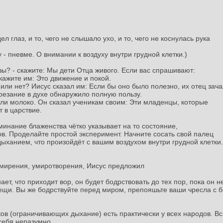
ел глаз, и то, чего не слышало ухо, и то, чего не коснулась рука
у - пневме. О внимании к воздуху внутри грудной клетки.)
о вы? - скажите: Мы дети Отца живого. Если вас спрашивают:
скажите им: Это движение и покой.
или нет? Иисус сказал им: Если бы оно было полезно, их отец зача
резание в духе обнаружило полную пользу.
али молоко. Он сказал ученикам своим: Эти младенцы, которые
т в царствие.
оминание блаженства чётко указывает на то состояние,
ов. Проделайте простой эксперимент. Начните сосать свой палец
ыханием, что произойдёт с вашим воздухом внутри грудной клетки.
смирения, умиротворения, Иисус предложил
ает, что приходит вор, он будет бодрствовать до тех пор, пока он н
 вещи. Вы же бодрствуйте перед миром, препояшьте ваши чресла с 
ов (ограничивающих дыхание) есть практически у всех народов. Вс
 себя неразумно.