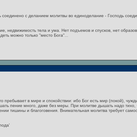
соединено с деланием молитвы во единоделание - Господь соедини
е, недвижимость тела и ума. Нет подъемов и спусков, нет образо
еть можно только "место Бога"...
кто пребывает в мире и спокойствии: ибо Бог есть мир (покой), чуж
шать пение много, даже без меры. При молитве дышать надо тихо,
ении тишины и благоговения. Внимательная молитва требует само
пода'