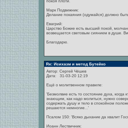
покоя плоти.
Марк Подвижник:
Делание покаяния (одумайся) должно быть 
Евагрий:
Царство Божие есть высший покой, молчани
возвещается световым сиянием в душе. Вид
Благодарю.
Re: Исихазм и метод Бутейко
Автор:
Сергей Чёшев
Дата: 31-03-20 12:19
Ещё о молитвенном правиле:
'Безмолвие есть то состояние духа, когда 
знающим, как надо молиться, нужно совер
содержать душу и тело в спокойном полож
решаются немногие...'
Псалом 150: 'Всяко дыхание да хвалит Гос
Иоанн Лествичник: