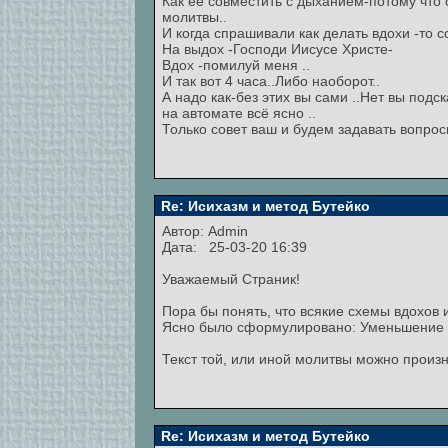
Как её совместить с дыханием-потому что 
молитвы..
И когда спрашивали как делать вдохи -то с
На выдох -Господи Иисусе Христе-
Вдох -помилуй меня ..
И так вот 4 часа..Либо наоборот..
А надо как-без этих вы сами ..Нет вы подс
на автомате всё ясно ..
Только совет ваш и будем задавать вопросы
Re: Исихазм и метод Бутейко
Автор:
Admin
Дата: 25-03-20 16:39
Уважаемый Страник!
Пора бы понять, что всякие схемы вдохов 
Ясно было сформулировано: Уменьшение
Текст той, или иной молитвы можно произ
Re: Исихазм и метод Бутейко