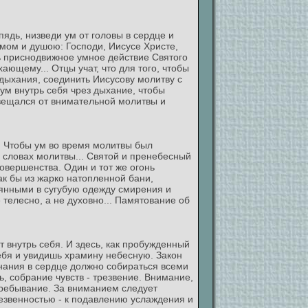
пядь, низведи ум от головы в сердце и
мом и душою: Господи, Иисусе Христе,
ь приснодвижное умное действие Святого
ающему... Отцы учат, что для того, чтобы
дыхания, соединить Иисусову молитву с
 ум внутрь себя чрез дыхание, чтобы
вещался от внимательной молитвы и
.. Чтобы ум во время молитвы был
 словах молитвы... Святой и пренебесный
совершенства. Один и тот же огонь
к бы из жарко натопленной бани,
янными в сугубую одежду смирения и
 телесно, а не духовно... Памятование об
 внутрь себя. И здесь, как пробужденный
себя и увидишь храмину небесную. Закон
знания в сердце должно собираться всеми
, собрание чувств - трезвение. Внимание,
пребывание. За вниманием следует
резвенностью - к подавлению услаждения и