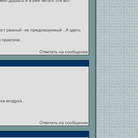
жно дышать и в уме читать эти вот
кст рваный -не предсказуемый ,.А здесь
 практики..
Ответить на сообщение
а воздуха.
Ответить на сообщение