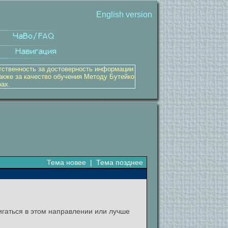
English version
тственность за достоверность информации
акже за качество обучения Методу Бутейко
рах.
Тема новее
|
Тема позднее
вигаться в этом направлении или лучше