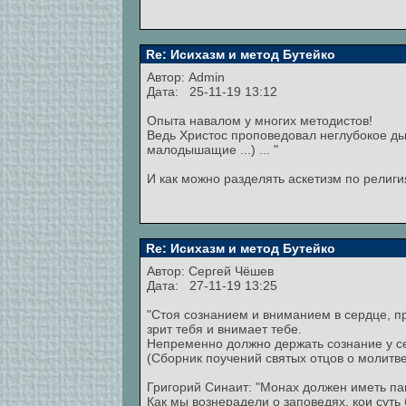
Re: Исихазм и метод Бутейко
Автор:
Admin
Дата: 25-11-19 13:12
Опыта навалом у многих методистов!
Ведь Христос проповедовал неглубокое ды
малодышащие ...) ... "
И как можно разделять аскетизм по религ
Re: Исихазм и метод Бутейко
Автор:
Сергей Чёшев
Дата: 27-11-19 13:25
"Стоя сознанием и вниманием в сердце, про
зрит тебя и внимает тебе.
Непременно должно держать сознание у сер
(Сборник поучений святых отцов о молитве
Григорий Синаит: "Монах должен иметь п
Как мы вознерадели о заповедях, кои суть 