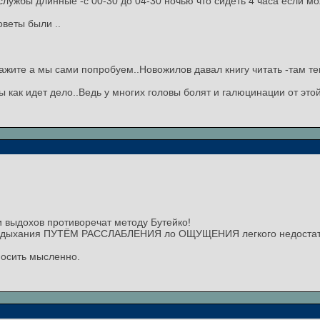
службы длинные -с 00-30 до 04-30 ночью что сидеть 4 часа если мо
оветы были ..
кажите а мы сами попробуем..Новожилов давал книгу читать -там те
 как идет дело..Ведь у многих головы болят и галюцинации от этой
и выдохов противоречат методу Бутейко!
 дыхания ПУТЁМ РАССЛАБЛЕНИЯ ло ОЩУЩЕНИЯ легкого недостатк
носить мысленно.