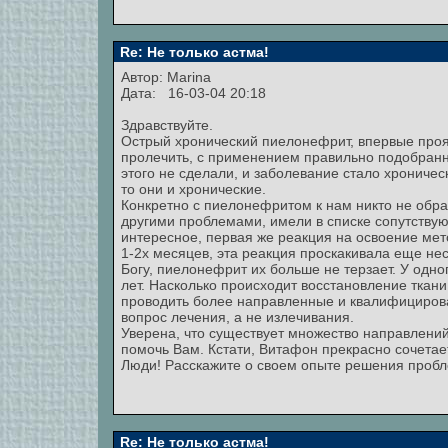
Re: Не только астма!
Автор:
Marina
Дата: 16-03-04 20:18
Здравствуйте.
Острый хронический пиелонефрит, впервые проя
пролечить, с применением правильно подобранн
этого не сделали, и заболевание стало хрониче
то они и хронические.
Конкретно с пиелонефритом к нам никто не обра
другими проблемами, имели в списке сопутству
интересное, первая же реакция на освоение мето
1-2х месяцев, эта реакция проскакивала еще нес
Богу, пиелонефрит их больше не терзает. У одно
лет. Насколько происходит восстановление ткани
проводить более направленные и квалифициров
вопрос лечения, а не излечивания.
Уверена, что существует множество направлений
помочь Вам. Кстати, Витафон прекрасно сочетае
Люди! Расскажите о своем опыте решения пробл
Re: Не только астма!