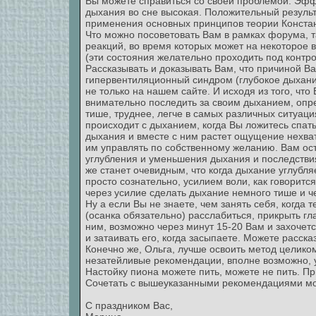
Вы можете справиться со своей проблемой. Эфф
дыхания во сне высокая. Положительный результ
применения основных принципов теории Констант
Что можно посоветовать Вам в рамках форума, т
реакций, во время которых может на некоторое в
(эти состояния желательно проходить под контр
Рассказывать и доказывать Вам, что причиной В
гипервентиляционный синдром (глубокое дыхание
не только на нашем сайте. И исходя из того, что
внимательно последить за своим дыханием, опред
тише, труднее, легче в самых различных ситуация
происходит с дыханием, когда Вы ложитесь спать
дыхания и вместе с ним растет ощущение нехватк
им управлять по собственному желанию. Вам ост
углубления и уменьшения дыхания и последствия
же станет очевидным, что когда дыхание углубля
просто сознательно, усилием воли, как говорится
через усилие сделать дыхание немного тише и че
Ну а если Вы не знаете, чем занять себя, когда 
(осанка обязательно) расслабиться, прикрыть г
ним, возможно через минут 15-20 Вам и захочет
и затаивать его, когда засыпаете. Можете расска
Конечно же, Ольга, лучше освоить метод целико
незатейливые рекомендации, вполне возможно, 
Настойку пиона можете пить, можете не пить. При
Сочетать с вышеуказанными рекомендациями м
С праздником Вас,