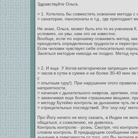
Здравствуйте Ольга.
> 1. Хотелось бы совместить освоение метода с 
> санатории, пансионаты и т.д., где преподают м
Не знаю, Ольга, может быть кто-то из учеников 
условиях, но увы, нам это не известно.
Вообще, если по хорошему осваивать метод, как 
преодолеть определенные трудности и перестрой
Если человек чувствует себя относительно хорош
Заняться методом никогда не поздно. Метод луч
> 2. И еще. У йогов категорически запрещен кон
> часов в сутки в сумме и не более 30-40 мин за
с
> опытным гуру!). При нарушении этого правил
неприятности,
> начиная с дыхательного невроза, аритмии, сп
> заканчивая еще более страшными вещами, пр
> методу Бутейко контроль за дыханием чуть ли 
> отрицательных последствий. Это 'ноу-хау' мет
Про Йогу ничего не могу сказать, в Индии не жи
общаться, к сожалению, не довелось.
Контроль контролю - рознь. Смотря, что контроли
словом контроль. В предыдущем сообщении свое
дыхание в зависимости от того, что Вы делаете 