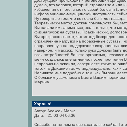
деструкцией происходит и регенерация хрящевой
думаю, что человек, который страдает тем или 
избавления от него, знает о своей болезни (этио
информационно-медицинской доступности сейчас
Ну говорить о том, что вот если бы 8 лет назад... 
Теоретически метод должен помочь,хотя бы, зат
Вы начали им заниматься, жаль только, что мет
физ.нагрузок на суставы. Практических, долгов
Вы прекрасно знаете, что метод безвреден, поэт
ограничение нагрузки на пораженные суставы, н
направленную на поддержание сохраненных дв
наверное, и массаж. Только руки должны быть до
всех потребностей Вашего организма, независимо 
меня создалось впечатление, после прочтения Ва
неправильно освоили, совершаете какие-то ошибк
того, что Дыхание так же индивидуально, как и с
Напишите мне подробно о том, как Вы занимаете
С большим уважением к Вам и Вашим подвигам
Марина.
Хорошо!
Автор: Алексей Маркс
Дата: 21-03-04 06:36
Спасибо на теплом слове касательно сайта! Гот