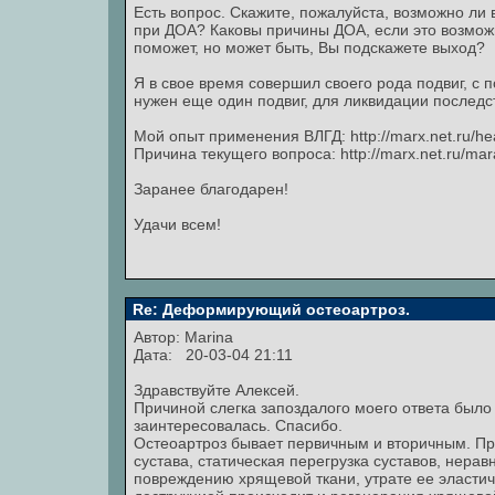
Есть вопрос. Скажите, пожалуйста, возможно ли
при ДОА? Каковы причины ДОА, если это возмож
поможет, но может быть, Вы подскажете выход?
Я в свое время совершил своего рода подвиг, с
нужен еще один подвиг, для ликвидации последст
Мой опыт применения ВЛГД: http://marx.net.ru/he
Причина текущего вопроса: http://marx.net.ru/ma
Заранее благодарен!
Удачи всем!
Re: Деформирующий остеоартроз.
Автор:
Marina
Дата: 20-03-04 21:11
Здравствуйте Алексей.
Причиной слегка запоздалого моего ответа было 
заинтересовалась. Спасибо.
Остеоартроз бывает первичным и вторичным. Пр
сустава, статическая перегрузка суставов, нера
повреждению хрящевой ткани, утрате ее эласти