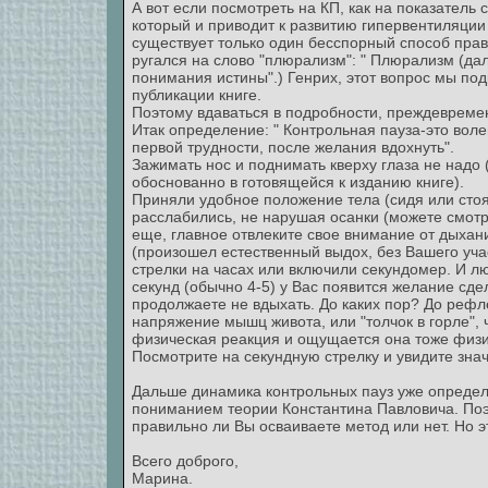
А вот если посмотреть на КП, как на показател
который и приводит к развитию гипервентиляции 
существует только один бесспорный способ прав
ругался на слово "плюрализм": " Плюрализм (дал
понимания истины".) Генрих, этот вопрос мы по
публикации книге.
Поэтому вдаваться в подробности, преждевремен
Итак определение: " Контрольная пауза-это воле
первой трудности, после желания вдохнуть".
Зажимать нос и поднимать кверху глаза не надо 
обоснованно в готовящейся к изданию книге).
Приняли удобное положение тела (сидя или стоя
расслабились, не нарушая осанки (можете смот
еще, главное отвлеките свое внимание от дыхан
(произошел естественный выдох, без Вашего уча
стрелки на часах или включили секундомер. И лю
секунд (обычно 4-5) у Вас появится желание сд
продолжаете не вдыхать. До каких пор? До реф
напряжение мышц живота, или "толчок в горле", 
физическая реакция и ощущается она тоже физи
Посмотрите на секундную стрелку и увидите зна
Дальше динамика контрольных пауз уже определ
пониманием теории Константина Павловича. Поэт
правильно ли Вы осваиваете метод или нет. Но э
Всего доброго,
Марина.