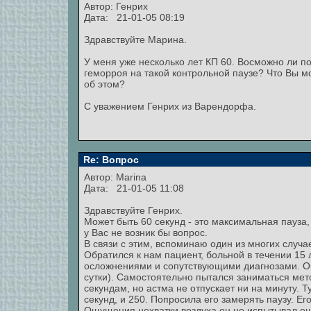
Автор:
Генрих
Дата: 21-01-05 08:19
Здравствуйте Марина.
У меня уже несколько лет КП 60. Восможно ли п
геморроя на такой контрольной паузе? Что Вы м
об этом?
С уважением Генрих из Варендорфа.
Re: Вопрос
Автор:
Marina
Дата: 21-01-05 11:08
Здравствуйте Генрих.
Может быть 60 секунд - это максимальная пауза,
у Вас не возник бы вопрос.
В связи с этим, вспоминаю один из многих случае
Обратился к нам пациент, больной в течении 1
осложнениями и сопутствующими диагнозами. Об
сутки). Самостоятельно пытался заниматься мето
секундам, но астма не отпускает ни на минуту. Т
секунд, и 250. Попросила его замерять паузу. Е
Ощущения нехватки воздуха он не испытывал еще