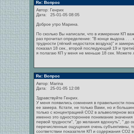
Re: Вопрос
Автор:
Генрих
Дата: 25-01-05 08:05
Доброе утро Марина.
По сколько Вы написали, что в измерении КП важ
раз прочитал определение: "В конце выдоха . . .
трудности (лёгкий недостаток воздуха)" и замер
показал 18 сек., второй последующий 19 и третий
я полагаю КП у меня не меньше 18 сек. Можете 
Re: Вопрос
Автор:
Marina
Дата: 25-01-05 12:08
Здравствуйте Генрих.
У меня появились сомнения в правильности пони
ее замера. Кстати, не только Вами, но и больши
только с концентрацией СО2 в альвеолярном возду
именно это одностороннее понимание значения К
первой трудности", "до желания вдохнуть", " до о
перечисленные ощущения очень субъективны, то 
соответствии показателя КП и содержания СО2 в