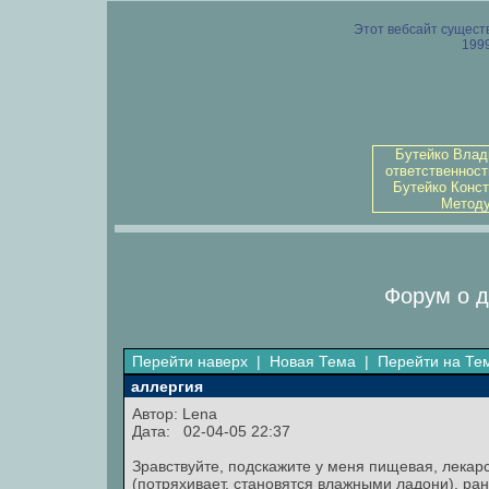
Этот вебсайт существ
1999
Бутейко Влад
ответственност
Бутейко Конст
Методу
Форум о д
Перейти наверх
|
Новая Тема
|
Перейти на Те
аллергия
Автор:
Lena
Дата: 02-04-05 22:37
Зравствуйте, подскажите у меня пищевая, лекар
(потряхивает, становятся влажными ладони), ран