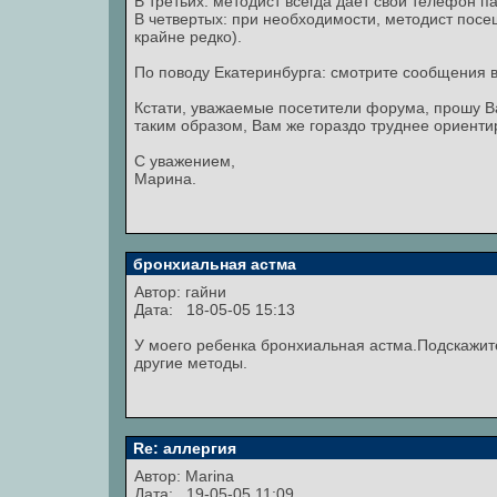
В третьих: методист всегда дает свой телефон п
В четвертых: при необходимости, методист посе
крайне редко).
По поводу Екатеринбурга: смотрите сообщения в
Кстати, уважаемые посетители форума, прошу В
таким образом, Вам же гораздо труднее ориентир
С уважением,
Марина.
бронхиальная астма
Автор:
гайни
Дата: 18-05-05 15:13
У моего ребенка бронхиальная астма.Подскажите
другие методы.
Re: аллергия
Автор:
Marina
Дата: 19-05-05 11:09