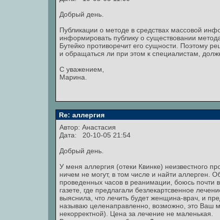
Добрый день.
Публикации о методе в средствах массовой инфо
информировать публику о существовании метода
Бутейко противоречит его сущности. Поэтому ре
и обращаться ли при этом к специалистам, долж
С уважением,
Марина.
Re: аллергия
Автор:
Анастасия
Дата: 20-10-05 21:54
Добрый день.
У меня аллергия (отеки Квинке) неизвестного п
ничем не могут, в том числе и найти аллерген. 
проведенных часов в реанимации, боюсь почти вс
газете, где предлагали безлекартсвенное лечени
выяснила, что лечить будет женщина-врач, и пре
называю целенаправленно, возможно, это Ваш ме
некорректной). Цена за лечение не маленькая.