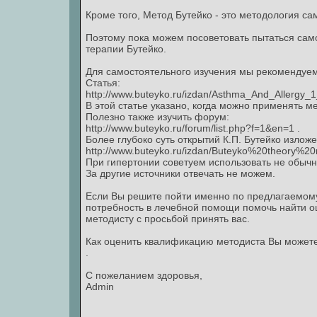
Кроме того, Метод Бутейко - это методология са
Поэтому пока можем посоветовать пытаться сам
терапии Бутейко.
Для самостоятельного изучения мы рекомендуем
Статья:
http://www.buteyko.ru/izdan/Asthma_And_Allergy_
В этой статье указано, когда можно применять м
Полезно также изучить форум:
http://www.buteyko.ru/forum/list.php?f=1&en=1 .
Более глубоко суть открытий К.П. Бутейко изложе
http://www.buteyko.ru/izdan/Buteyko%20theory%20r
При гипертонии советуем использовать не обычн
За другие источники отвечать не можем.
Если Вы решите пойти именно по предлагаемому
потребность в лечебной помощи помочь найти ош
методисту с просьбой принять вас.
Как оценить квалификацию методиста Вы можете п
.
С пожеланием здоровья,
Admin