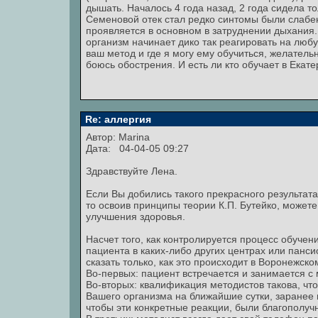
дышать. Началось 4 года назад, 2 года сидела т
Семеновой отек стал редко синтомы были слабен
проявляется в основном в затруднении дыхания. 
организм начинает дико так реагировать на люб
ваш метод и где я могу ему обучиться, желатель
боюсь обострения. И есть ли кто обучает в Екате
Re: аллергия
Автор:
Marina
Дата: 04-04-05 09:27
Здравствуйте Лена.
Если Вы добились такого прекрасного результат
то освоив принципы теории К.П. Бутейко, можете
улучшения здоровья.
Насчет того, как контролируется процесс обуче
пациента в каких-либо других центрах или пансион
сказать только, как это происходит в Воронежско
Во-первых: пациент встречается и занимается с
Во-вторых: квалификация методистов такова, чт
Вашего организма на ближайшие сутки, заранее 
чтобы эти конкретные реакции, были благополуч