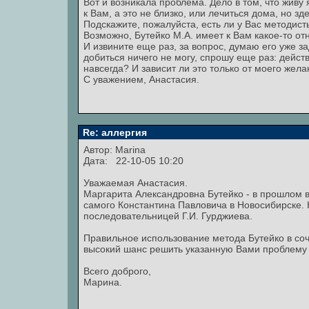
Вот и возникала проблема. Дело в том, что живу 
к Вам, а это не близко, или лечиться дома, но зд
Подскажите, пожалуйста, есть ли у Вас методист
Возможно, Бутейко М.А. имеет к Вам какое-то о
И извините еще раз, за вопрос, думаю его уже за
добиться ничего не могу, спрошу еще раз: действ
навсегда? И зависит ли это только от моего жел
С уважением, Анастасия.
Re: аллергия
Автор:
Marina
Дата: 22-10-05 10:20
Уважаемая Анастасия.
Маргарита Александровна Бутейко - в прошлом в
самого Константина Павловича в Новосибирске
последовательницей Г.И. Гурджиева.
Правильное использование метода Бутейко в с
высокий шанс решить указанную Вами проблему 
Всего доброго,
Марина.