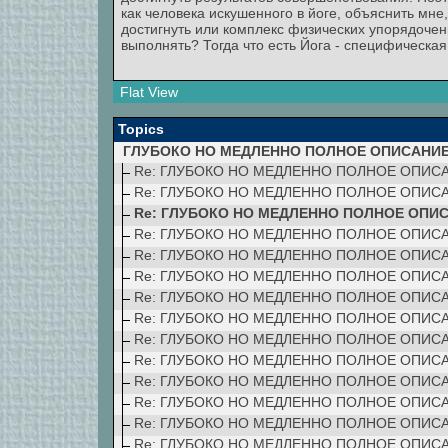
как человека искушенного в йоге, объяснить мне
достигнуть или комплекс физических упорядочен
выполнять? Тогда что есть Йога - специфическая
Flat View
Topics
ГЛУБОКО НО МЕДЛЕННО ПОЛНОЕ ОПИСАНИ
Re: ГЛУБОКО НО МЕДЛЕННО ПОЛНОЕ ОПИС
Re: ГЛУБОКО НО МЕДЛЕННО ПОЛНОЕ ОПИС
Re: ГЛУБОКО НО МЕДЛЕННО ПОЛНОЕ ОПИ
Re: ГЛУБОКО НО МЕДЛЕННО ПОЛНОЕ ОПИС
Re: ГЛУБОКО НО МЕДЛЕННО ПОЛНОЕ ОПИС
Re: ГЛУБОКО НО МЕДЛЕННО ПОЛНОЕ ОПИС
Re: ГЛУБОКО НО МЕДЛЕННО ПОЛНОЕ ОПИС
Re: ГЛУБОКО НО МЕДЛЕННО ПОЛНОЕ ОПИС
Re: ГЛУБОКО НО МЕДЛЕННО ПОЛНОЕ ОПИС
Re: ГЛУБОКО НО МЕДЛЕННО ПОЛНОЕ ОПИС
Re: ГЛУБОКО НО МЕДЛЕННО ПОЛНОЕ ОПИС
Re: ГЛУБОКО НО МЕДЛЕННО ПОЛНОЕ ОПИС
Re: ГЛУБОКО НО МЕДЛЕННО ПОЛНОЕ ОПИС
Re: ГЛУБОКО НО МЕДЛЕННО ПОЛНОЕ ОПИС