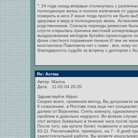
"; 24 года назад впервые столкнулась с разли
полноценную жизнь и полное излечение от удушь
поверить в него.У меня тогда просто не было вы
здоровье и веру в полноценную жизнь .Астмати
родственников. Сначала периоды ремиссии были 
спустя открылась причина жестокой аллергизаци
выздоровление методом бутейко происходило н
фоне глистного поражения печени.И тем не менее
константина Павловича нет с нами , все, кому он
благодарность судьбе за встречу с доктором с б
Re: Астма
Автор:
Marina
Дата: 11-02-04 20:20
Здравствуйте Айрат.
Скорее всего, применяя метод, Вы допускаете ка
К сожалению, в Ростове пока еще нет специалист
далеко от Воронежа. Снять комнату, однокомнатн
проблем и довольно недорого. Во всяком случа
этот вопрос буквально в течении часа после при
После того, как купите билет, позвоните и запиш
83-11. Расчитывайте, примерно, на 7 - 8 дней 
самостоятельной работе, Вы можете консультир