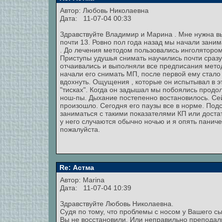
Автор: Любовь Николаевна
Дата: 11-07-04 00:33
Здравствуйте Владимир и Марина . Мне нужна в
почти 13. Ровно пол года назад мы начали заним
. До лечения методом пользовались инголятором 
Приступы удушья снимать научились почти сразу
отчаивались и выполняли все предписания метод
начали его снимать МП, после первой ему стало
вдохнуть. Ощущения , которые он испытывал в эт
"тисках". Когда он задышал мы побоялись продо
нош-пы. Дыхание постепенно востановилось. Сей
произошло. Сегодня его паузы все в норме. Под
заниматься с такими показателями КП или доста
у него случаются обычно ночью и я опять паниче
пожалуйста.
Re: Астма
Автор:
Marina
Дата: 11-07-04 10:39
Здравствуйте Любовь Николаевна.
Судя по тому, что проблемы с носом у Вашего сын
Вы не восстановили. Или неправильно преподали