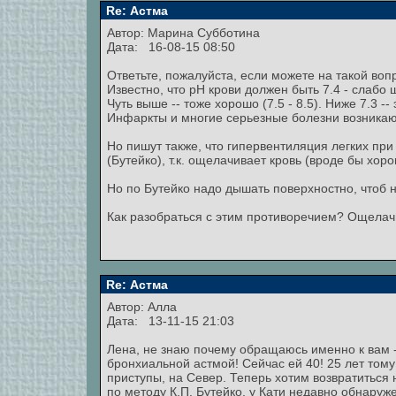
Re: Астма
Автор:
Марина Субботина
Дата: 16-08-15 08:50
Ответьте, пожалуйста, если можете на такой воп
Известно, что pH крови должен быть 7.4 - слабо
Чуть выше -- тоже хорошо (7.5 - 8.5). Ниже 7.3 -
Инфаркты и многие серьезные болезни возникают,
Но пишут также, что гипервентиляция легких при
(Бутейко), т.к. ощелачивает кровь (вроде бы хо
Но по Бутейко надо дышать поверхностно, чтоб н
Как разобраться с этим противоречием? Ощелач
Re: Астма
Автор:
Алла
Дата: 13-11-15 21:03
Лена, не знаю почему обращаюсь именно к вам - 
бронхиальной астмой! Сейчас ей 40! 25 лет тому
приступы, на Север. Теперь хотим возвратиться 
по методу К.П. Бутейко. у Кати недавно обнаруж