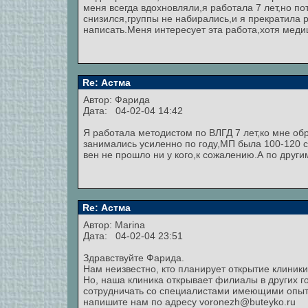
меня всегда вдохновляли,я работала 7 лет,но п
снизился,группы не набирались,и я прекратила 
написать.Меня интересует эта работа,хотя меди
Re: Астма
Автор:
Фарида
Дата: 04-02-04 14:42
Я работала методистом по ВЛГД 7 лет,ко мне о
занимались усиленно по году,МП была 100-120 с
вен не прошло ни у кого,к сожалению.А по друг
Re: Астма
Автор:
Marina
Дата: 04-02-04 23:51
Здравствуйте Фарида.
Нам неизвестно, кто планирует открытие клиники 
Но, наша клиника открывает филиалы в других г
сотрудничать со специалистами имеющими опыт 
напишите нам по адресу voronezh@buteyko.ru