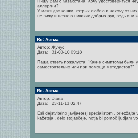
Пишу Вам с Казахстана. Хочу удостовериться не
аллергии?
У меня две кошки, котрых люблю и нехочу от них 
не вижу и незнаю никаких добрых рук, ведь они 
Re: Астма
Автор:
Жунус
Дата: 31-03-10 09:18
Паша ответь пожалуста: "Какие симптомы были у 
самостоятельно или при помощи методистов?"
Re: Астма
Автор:
Diana
Дата: 23-11-13 02:47
Esli dejstvitelno javljaetesj specialistom , priezžaj
kažetsja , delo stojasčeje, hotja bi pomoč ljudjam vo