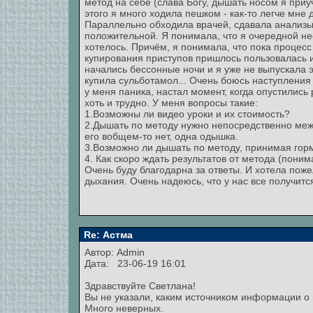
метод на себе (слава Богу, дышать носом я приуч
этого я много ходила пешком - как-то легче мне 
Параллельно обходила врачей, сдавала анализы
положительной. Я понимала, что я очередной не
хотелось. Причём, я понимала, что пока процесс
купирования приступов пришлось пользовалась и
начались бессонные ночи и я уже не выпускала э
купила сульботамол... Очень боюсь наступления
у меня паника, настал момент, когда опустились 
хоть и трудно. У меня вопросы такие:
1.Возможны ли видео уроки и их стоимость?
2.Дышать по методу нужно непосредственно меж
его вобщем-то нет, одна одышка.
3.Возможно ли дышать по методу, принимая го
4. Как скоро ждать результатов от метода (понима
Очень буду благодарна за ответы. И хотела поже
дыхания. Очень надеюсь, что у нас все получится
Re: Астма
Автор:
Admin
Дата: 23-06-19 16:01
Здравствуйте Светлана!
Вы не указали, каким источником информации о
Много неверных.