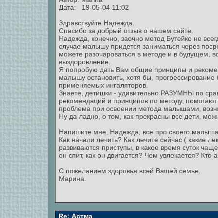
Дата: 19-05-04 11:02
Здравствуйте Надежда.
Спасибо за добрый отзыв о нашем сайте.
Надежда, конечно, заочно метод Бутейко не всег
случае малышу придется заниматься через посред
можете разочароваться в методе и в будущем, в
выздоровление.
Я попробую дать Вам общие принципы и рекоме
малышу остановить, хотя бы, прогрессирование 
применяемых ингаляторов.
Знаете, детишки - удивительно РАЗУМНЫ по сра
рекомендаций и принципов по методу, помогают 
проблема при освоении метода малышами, возни
Ну да ладно, о том, как прекрасны все дети, мож
Напишите мне, Надежда, все про своего малыша.
Как начали лечить? Как лечите сейчас ( какие ле
развиваются приступы, в какое время суток чаще
он спит, как он двигается? Чем увлекается? Кто ав
С пожеланием здоровья всей Вашей семье.
Марина.
Re: Астма