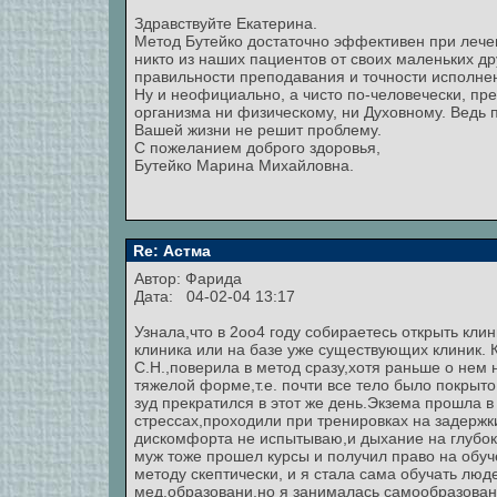
Здравствуйте Екатерина.
Метод Бутейко достаточно эффективен при лече
никто из наших пациентов от своих маленьких д
правильности преподавания и точности исполне
Ну и неофициально, а чисто по-человечески, пр
организма ни физическому, ни Духовному. Ведь п
Вашей жизни не решит проблему.
С пожеланием доброго здоровья,
Бутейко Марина Михайловна.
Re: Астма
Автор:
Фарида
Дата: 04-02-04 13:17
Узнала,что в 2оо4 году собираетесь открыть клин
клиника или на базе уже существующих клиник. К
С.Н.,поверила в метод сразу,хотя раньше о нем 
тяжелой форме,т.е. почти все тело было покрыт
зуд прекратился в этот же день.Экзема прошла 
стрессах,проходили при тренировках на задержк
дискомфорта не испытываю,и дыхание на глубоко
муж тоже прошел курсы и получил право на обучен
методу скептически, и я стала сама обучать люд
мед.образовани,но я занималась самообразован