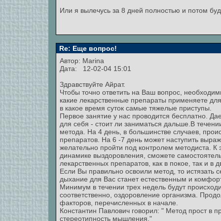
Или я вылечусь за 8 дней полностью и потом буд
Re: Еще вопрос!
Автор:
Marina
Дата: 12-02-04 15:01
Здравствуйте Айрат.
Чтобы точно ответить на Ваш вопрос, необходим
какие лекарственные препараты применяете для 
в какое время суток самые тяжелые приступы.
Первое занятие у нас проводится бесплатно. Да
для себя - стоит ли заниматься дальше.В течени
метода. На 4 день, в большинстве случаев, про
препаратов. На 6 -7 день может наступить выраж
желательно пройти под контролем методиста. К
динамике выздоровления, сможете самостоятель
лекарственных препаратов, как в покое, так и в 
Если Вы правильно освоили метод, то истязать с
дыхание для Вас станет естественным и комфор
Минимум в течении трех недель будут происходи
соответственно, оздоровление организма. Продо
факторов, перечисленных в начале.
Константин Павлович говорил: " Метод прост в п
стереотипность мышления."