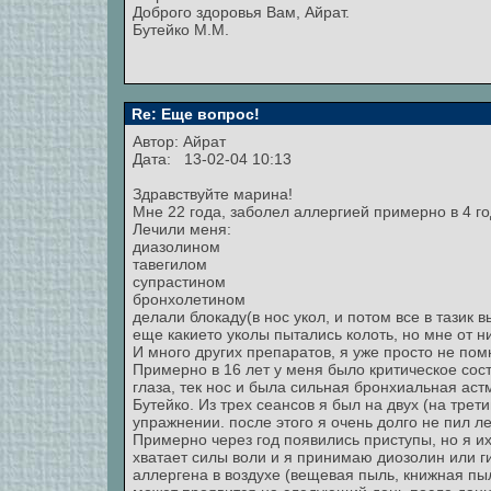
Доброго здоровья Вам, Айрат.
Бутейко М.М.
Re: Еще вопрос!
Автор:
Айрат
Дата: 13-02-04 10:13
Здравствуйте марина!
Мне 22 года, заболел аллергией примерно в 4 го
Лечили меня:
диазолином
тавегилом
супрастином
бронхолетином
делали блокаду(в нос укол, и потом все в тазик в
еще какието уколы пытались колоть, но мне от 
И много других препаратов, я уже просто не помн
Примерно в 16 лет у меня было критическое сост
глаза, тек нос и была сильная бронхиальная аст
Бутейко. Из трех сеансов я был на двух (на тре
упражнении. после этого я очень долго не пил л
Примерно через год появились приступы, но я их 
хватает силы воли и я принимаю диозолин или г
аллергена в воздухе (вещевая пыль, книжная пыл