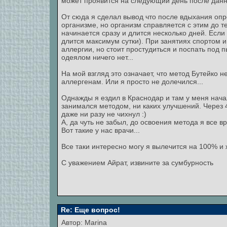
может проявится на следующий день после данн
От сюда я сделал вывод что после вдыхания опр
организме, но организм справляется с этим до т
начинается сразу и длится несколько дней. Если
длится максимум сутки). При занятиях спортом 
аллергии, но стоит простудиться и поспать под 
одеялом ничего нет...
На мой взгляд это означает, что метод Бутейко н
аллергенам. Или я просто не долечился...
Однажды я ездил в Краснодар и там у меня нача
занимался методом, ни каких улучшений. Через 4
даже ни разу не чихнул :)
А, да чуть не забыл, до освоения метода я все в
Вот такие у нас врачи...
Все таки интересно могу я вылечится на 100% и ж
С уважением Айрат, извините за сумбурность
Re: Еще вопрос!
Автор:
Marina