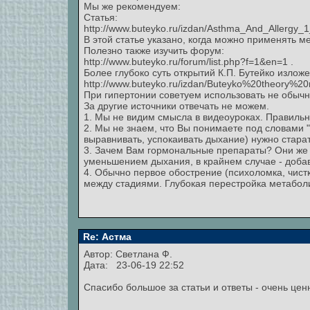
Мы же рекомендуем:
Статья:
http://www.buteyko.ru/izdan/Asthma_And_Allergy_
В этой статье указано, когда можно применять м
Полезно также изучить форум:
http://www.buteyko.ru/forum/list.php?f=1&en=1 .
Более глубоко суть открытий К.П. Бутейко изложе
http://www.buteyko.ru/izdan/Buteyko%20theory%20r
При гипертонии советуем использовать не обычн
За другие источники отвечать не можем.
1. Мы не видим смысла в видеоуроках. Правил
2. Мы не знаем, что Вы понимаете под словами 
выравнивать, успокаивать дыхание) нужно старат
3. Зачем Вам гормональные препараты? Они же 
уменьшением дыхания, в крайнем случае - добав
4. Обычно первое обострение (психоломка, чистк
между стадиями. Глубокая перестройка метабол
Re: Астма
Автор:
Светлана Ф.
Дата: 23-06-19 22:52
Спасибо большое за статьи и ответы - очень цен