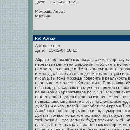
Дата: 13-02-04 16:25
Можешь, Айрат.
Марина.
Re: Астма
Автор: елена
Дата: 13-02-04 18:18
Айрат. я понимаюБ как тяжело снимать приступы
перевязывали меня шарфами, чтоб снять ночной
немного, но сердце и боязнь огорчить мать оказ
и мне удалось вызвать подъем температуры и выз
письма.Ты тоже можешь поверить в реальность в
простыла, методисты Константина Павловича о
поза.когда ты сидишь на стуле на прямой спинке
по вечерам нарабатывала по 2,3,4 часа для сня
естественного уменьшения дыхания , с тех пор п
подкашливалаприменяла этот несложныйметод и н
думай ни о чем, потей и нарабатывай время.Ты з
А сейчас я просто применяю иногда умеренное з
думать, только, когда контрольная пауза будет не
твой режим и еда должны будут подчинены ей, 
на ночь.В тяжелых случаях тебе можно применя
будешь здодов , Айрат и еше сможешь помочь дру