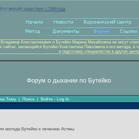
Этот вебсайт существует с 1999 года
 Владимир Константинович и Бутейко Марина Михайловна не несут отве
х сайтах, касающейся Бутейко Константина Павловича и его метода, а т
и подготовку специалистов в других цент
Форум о дыхании по Бутейко
на Тему
|
Поиск
|
Войти - Log In
я метода Бутейко к лечению Астмы.