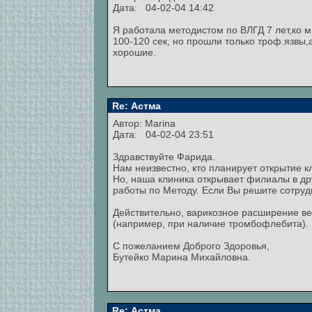
Дата: 04-02-04 14:42
Я работала методистом по ВЛГД 7 лет,ко
100-120 сек, но прошли только троф.язвы,
хорошие.
Re: Астма
Автор:
Marina
Дата: 04-02-04 23:51
Здравствуйте Фарида.
Нам неизвестно, кто планирует открытие кл
Но, наша клиника открывает филиалы в др
работы по Методу. Если Вы решите сотруд
Действительно, варикозное расширение в
(например, при наличие тромбофлебита). 
С пожеланием Доброго Здоровья,
Бутейко Марина Михайловна.
Re: Астма