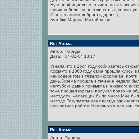
Ну и неофициально, а чисто по-человечес
причина болезни не в животных, значит ус
С пожеланием доброго здоровья,
Бутейко Марина Михайловна.
Re: Астма
Автор:
Фарида
Дата: 04-02-04 13:17
Узнала,что в 2оо4 году собираетесь откры
Когда-то в 1989 году сама прошла курсы в
нейродеритом в тяжелой форме,т.е. почти 
день.Экзема прошла в течение недели,был
неглубоко давно привыкла и никакого дис
тоже прошел курсы и получил право на обуч
методу,т.к. желающих было много.Мне бы
методе.Результаты меня всегда вдохновля
прекратила работу. Недавно узнала ваш са
Re: Астма
Автор:
Фарида