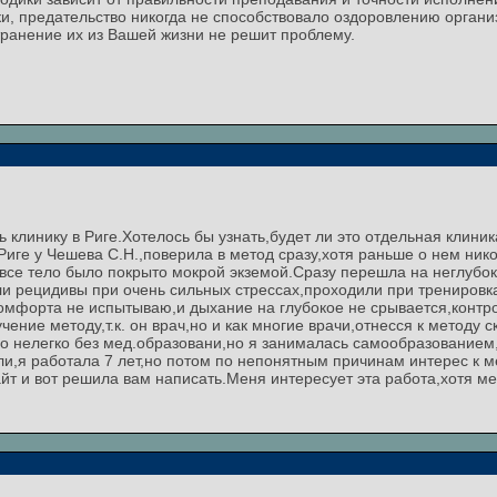
ки, предательство никогда не способствовало оздоровлению органи
транение их из Вашей жизни не решит проблему.
ть клинику в Риге.Хотелось бы узнать,будет ли это отдельная клини
 Риге у Чешева С.Н.,поверила в метод сразу,хотя раньше о нем ник
все тело было покрыто мокрой экземой.Сразу перешла на неглубок
и рецидивы при очень сильных стрессах,проходили при тренировк
комфорта не испытываю,и дыхание на глубокое не срывается,контро
ение методу,т.к. он врач,но и как многие врачи,отнесся к методу с
ло нелегко без мед.образовани,но я занималась самообразование
ли,я работала 7 лет,но потом по непонятным причинам интерес к м
йт и вот решила вам написать.Меня интересует эта работа,хотя ме