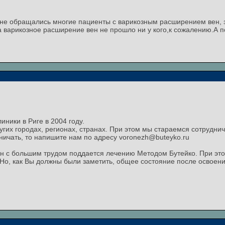
 мне обращались многие пациенты с варикозным расширением вен, 
а варикозное расширение вен не прошло ни у кого,к сожалению.А 
иники в Риге в 2004 году.
угих городах, регионах, странах. При этом мы стараемся сотрудн
ничать, то напишите нам по адресу voronezh@buteyko.ru
ен с большим трудом поддается лечению Методом Бутейко. При эт
Но, как Вы должны были заметить, общее состояние после освоен