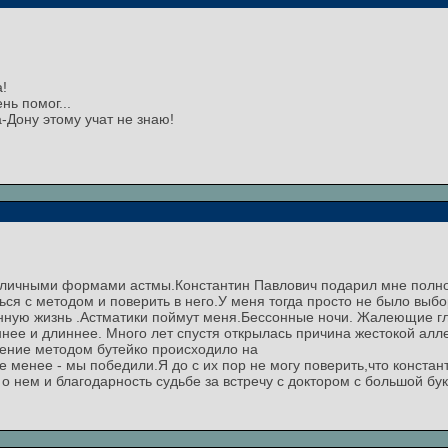
!
нь помог...
а-Дону этому учат не знаю!
различными формами астмы.Константин Павлович подарил мне полн
ься с методом и поверить в него.У меня тогда просто не было выб
енную жизнь .Астматики поймут меня.Бессонные ночи. Жалеющие г
нее и длиннее. Много лет спустя открылась причина жестокой алле
ление методом бутейко происходило на
 менее - мы победили.Я до с их пор не могу поверить,что констант
 о нем и благодарность судьбе за встречу с доктором с большой бу