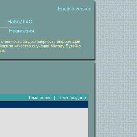
English version
тственность за достоверность информации
акже за качество обучения Методу Бутейко
рах.
Тема новее
|
Тема позднее