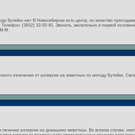
у Бутейко нет. В Новосибирске есть центр, но качество преподав
4а. Телефон: (3832) 32-02-81. Звонить, желательно в первой половин
 М.М.
лного излечения от аллергии на животных по методу Бутейко. Смо
 лечении аллергии на домашних животных. Во всяком случае, никт
одики зависит от правильности преподавания и точности исполне