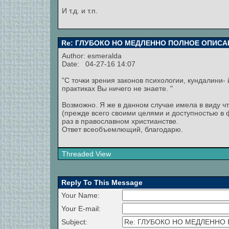
И т.д. и т.п.
Re: ГЛУБОКО НО МЕДЛЕННО ПОЛНОЕ ОПИСА
Author:
esmeralda
Date: 04-27-16 14:07
"С точки зрения законов психологии, кундалини- 
практиках Вы ничего не знаете. "
Возможно. Я же в данном случае имела в виду ч
(прежде всего своими целями и доступностью в 
раз в православном христианстве.
Ответ всеобъемлющий, благодарю.
Threaded View
Reply To This Message
Your Name:
Your E-mail:
Subject: