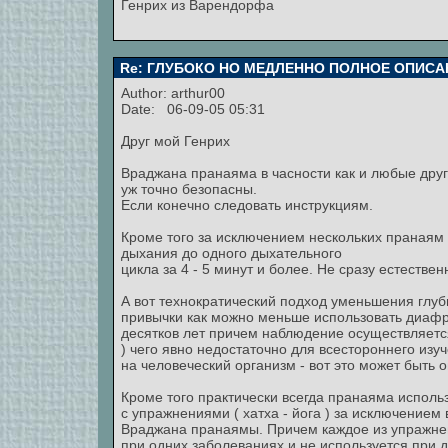
Генрих из Варендорфа
Re: ГЛУБОКО НО МЕДЛЕННО ПОЛНОЕ ОПИСА
Author:
arthur00
Date: 06-09-05 05:31
Друг мой Генрих
Враджана пранаяма в часности как и любые дру
уж точно безопасны.
Если конечно следовать инструкциям.
Кроме того за исключением нескольких пранаям
дыхания до одного дыхательного
цикла за 4 - 5 минут и более. Не сразу естестве
А вот технократический подход уменьшения гл
привычки как можно меньше использовать диафра
десятков лет причем наблюдение осуществляетс
) чего явно недостаточно для всестороннего изу
на человеческий организм - вот это может быть 
Кроме того практически всегда пранаяма исполь
с упражнениями ( хатха - йога ) за исключением
Враджана пранаямы. Причем каждое из упражне
при одних заболеваниях и не используется при д