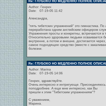
Re: ГЛУБОКО НО МЕДЛЕННО ПОЛНОЕ ОПИСА
Author:
Генрих
Date: 07-19-05 11:42
Александра,
"пять тибетских упражнений" это гимнастика. По
переработана одним английским офицером служи
Упражнения просты и конкретны, встречаются в т
Относительно здоровыми людьми осваивается б
внутренне, а потом и внешне, достигается через
самое подходящее средство (вместе с закалива
болезни.
Re: ГЛУБОКО НО МЕДЛЕННО ПОЛНОЕ ОПИСА
Author:
Marina
Date: 07-19-05 14:06
Генрих, здравствуйте.
Очень интересно и интригующе. Присоединяюсь 
поподробнее. А еще мне интересно, как Вы
пришли к этим "Тибетским упражнениям"?
С уважением,
Марина.