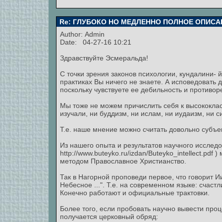
Re: ГЛУБОКО НО МЕДЛЕННО ПОЛНОЕ ОПИСА
Author:
Admin
Date: 04-27-16 10:21
Здравствуйте Эсмеральда!
С точки зрения законов психологии, кундалини- й
практиках Вы ничего не знаете. А исповедоват
поскольку чувствуете ее дебильность и противор
Мы тоже не можем причислить себя к высококла
изучали, ни буддизм, ни ислам, ни иудаизм, ни 
Т.е. наше мнение можно считать довольно субъе
Из нашего опыта и результатов научного исслед
http://www.buteyko.ru/izdan/Buteyko_intellect.pd
методом Православное Христианство.
Так в Нагорной проповеди первое, что говорит 
Небесное ...". Т.е. на современном языке: счаст
Конечно работают и официальные трактовки.
Более того, если пробовать научно вывести проц
получается церковный обряд: