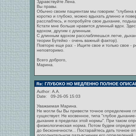
Здравствуйте Лена.
Вы правы.
Обычно своим пациентам мы говорим: "глубина в
коротко и глубоко, можно вдыхать длинно и пове
расслабтесь, и попробуйте свое дыхание, подышит
Кстати мне больше нравится длинный вдох. Зде
вдохом, другим с длинным.
С длинным вдохом расслабляешься легче, дыхани
теории Бутейко - очень важный фактор).
Повторю еще раз: - Ищите свое и только свое - 
неповторимо.
Всего доброго,
Марина.
Re: ГЛУБОКО НО МЕДЛЕННО ПОЛНОЕ ОПИСА
Author: А.А.
Date: 09-26-05 15:03
Уважаемая Марина.
Не могли бы Вы привести точное определение г
существует. Не косвенное, типа "глубое дыхани
дыхание в пределах этой нормы". При таком опр
физиологическая норма. Потом будем определять
до бесконечности... Постарайтесь дать точное 
дополнительном разъяснении его определений.