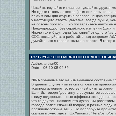
Читайте, изучайте и главное - делайте, друзья мо
Не ждите готовых ответов (хотя они есть, конечн
Ключ я вам для открытия вопроса не даю специал
у настоящего атлета "дыхалка" всегда лучше, че
не совсем простой..., но постарайтесь найти на 
Предупреждаю: без серьёзного изучения (хотя и
Иначе так и будут одни "мыкания" от одного "авто
СО2, пожалуйста, а работайте над вопросом
думайте, что я говорю только о спорте! Я говорю
Re: ГЛУБОКО НО МЕДЛЕННО ПОЛНОЕ ОПИСА
Author:
arthur00
Date: 06-10-05 04:39
NINA пранаяма это не изменненное состояние с
В данном случае иммет смысл считать пранаямо
усилием изменяют естественный ритм дыхания. (
Если Вы говоря "достигнуть результатов соверш
в виду оздоровительные эффекты это один вопро
что то другое - назовем это духовным развитием
гораздо более сложный вопрос, и разные люди 
противоположные вещи. Но попробуйте прочитат
скачать можно здесь http://ariom.ru/litera/osho/os