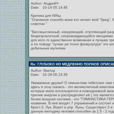
Author: АндрейЧ
Date: 10-14-05 14:48
Критика для NINы
"Огромное спасибо всем кто читает мой "бред", б
советом."
"Бессмысленный, изнуряющий, отупляющий разу
безрезультатный, сопровождающийся эмоциями н
для кого-то единственно возможная и лучшая тре
а по поводу "лучше уж точно физкультура" это к
дибильные мультики.
Re: ГЛУБОКО НО МЕДЛЕННО ПОЛНОЕ ОПИСА
Author:
Виктор
Date: 10-28-05 23:39
Уважаемые друзья! О гимнастики тибетских лам
здесь я хочу сказать - это великолепный компле
которые мало используются в повседневной жизни
прилив энергии и распределяет её ( что являет
более мощная система - это "ГИМНАСТИКА ГЕРМЕ
название. В неё входят 7 упражнений и состоит их 
Крест-2, Лук, Ворот и упр. Луны. Существуют 2-е
данную методику человек способен за 1,5 - 2 го