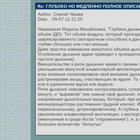
Re: ГЛУБОКО НО МЕДЛЕННО ПОЛНОЕ ОПИСА
Author:
Сергей Чёшев
Date: 09-07-11 21:25
Уважаемая Марина Михайловна, "Глубина дыхани
объём (ДО). Тот объём воздуха, который проходи
зафиксированного (аппаратным способом) в дан
глубже (больше) или стал меньше.
Даже простое измерение минутного объёма дых
Углубление дыхания вдвое приводит к троекрат
частоте дыхания).
Вмешательство в ритм дыхания чревато своими 
уменьшении минутной альвеолярной вентиляции)
итак излишне натренировали своё внешнее дыхани
растренировке мышц, участвующих во вдохе. То е
или в удлиннении вдоха или выдоха.
Ритм дыхания невозможно контролировать суткам
минуту, и "выравняв" тем самым своё дыхание, 
напряжения дыхательных мышц. Который, при м
механорецепторы растяжения грудной клетки). 
первоначальному, дотренировочному. А глубина 
увеличению альвеолярной вентиляции, к кислор
(именуемым в среде йогов "откровениями"), и, в 
большое количество "йогнутых"