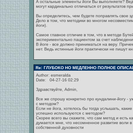
А остальные элементы йоги Вы выполняете? Вед
могут кардинально отличаться от результатов 
Вы определитесь, чем будете поправлять свое з
Дело в том, что методики во многом несовместим
йоги).
Самое главное отличие в том, что в методе Бут
экспериментально пациентом за счет наблюдени
В йоге - все должно приниматься на веру. Прич
нет. Ведь истинные йоги практически не пишут книг
Re: ГЛУБОКО НО МЕДЛЕННО ПОЛНОЕ ОПИСА
Author:
esmeralda
Date: 04-27-16 02:29
Здравствуйте, Admin,
Все же спрошу конкретно про кундалини-йогу - у
с методом?
Если не йога, хотелось бы тогда услышать, как
успешно используются с методом?
Скорее всего вы скажите, что сам метод и есть к
думается мне, что несомненное развитие воли 
собственной духовности