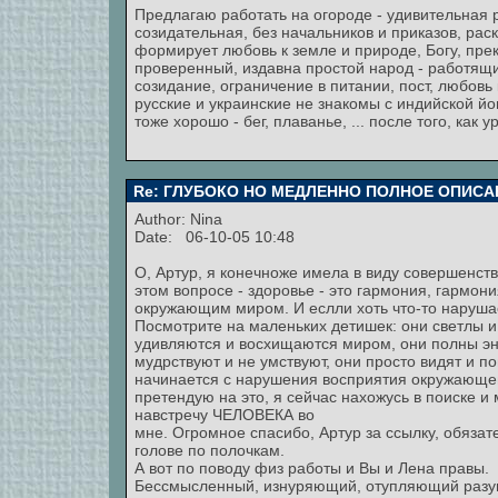
Предлагаю работать на огороде - удивительная ра
созидательная, без начальников и приказов, рас
формирует любовь к земле и природе, Богу, пр
проверенный, издавна простой народ - работящий
созидание, ограничение в питании, пост, любов
русские и украинские не знакомы с индийской йог
тоже хорошо - бег, плаванье, ... после того, как у
Re: ГЛУБОКО НО МЕДЛЕННО ПОЛНОЕ ОПИСА
Author:
Nina
Date: 06-10-05 10:48
О, Артур, я конечноже имела в виду совершенст
этом вопросе - здоровье - это гармония, гармон
окружающим миром. И еслли хоть что-то нарушает
Посмотрите на маленьких детишек: они светлы и
удивляются и восхищаются миром, они полны эн
мудрствуют и не умствуют, они просто видят и п
начинается с нарушения восприятия окружающего
претендую на это, я сейчас нахожусь в поиске и
навстречу ЧЕЛОВЕКА во
мне. Огромное спасибо, Артур за ссылку, обязат
голове по полочкам.
А вот по поводу физ работы и Вы и Лена правы.
Бессмысленный, изнуряющий, отупляющий разу