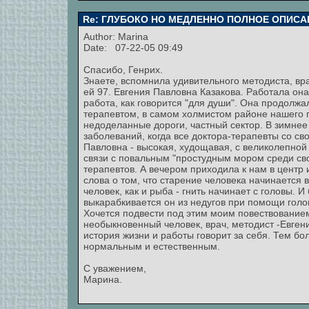
Re: ГЛУБОКО НО МЕДЛЕННО ПОЛНОЕ ОПИСА
Author:
Marina
Date: 07-22-05 09:49
Спасибо, Генрих.
Знаете, вспомнила удивительного методиста, вра
ей 97. Евгения Павловна Казакова. Работала она 
работа, как говорится "для души". Она продолжа
терапевтом, в самом холмистом районе нашего г
недоделанные дороги, частный сектор. В зимне
заболеваний, когда все доктора-терапевты со с
Павловна - высокая, худощавая, с великолепной 
связи с повальным "простудным мором среди сво
терапевтов. А вечером приходила к нам в центр 
слова о том, что старение человека начинается 
человек, как и рыба - гнить начинает с головы. И
выкарабкивается он из недугов при помощи голов
Хочется подвести под этим моим повествованием 
необыкновенный человек, врач, методист -Евгени
история жизни и работы говорит за себя. Тем бо
нормальным и естественным.
С уважением,
Марина.