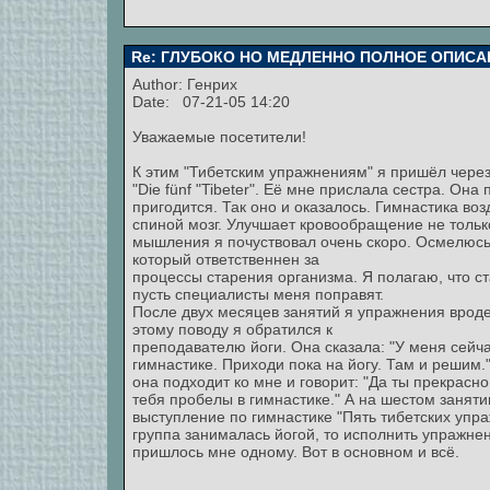
Re: ГЛУБОКО НО МЕДЛЕННО ПОЛНОЕ ОПИСА
Author:
Генрих
Date: 07-21-05 14:20
Уважаемые посетители!
К этим "Тибетским упражнениям" я пришёл через
"Die fünf "Tibeter". Её мне прислала сестра. Она
пригодится. Так оно и оказалось. Гимнастика воз
спиной мозг. Улучшает кровообращение не только
мышления я почуствовал очень скоро. Осмелюсь ск
который ответственнен за
процессы старения организма. Я полагаю, что ст
пусть специалисты меня поправят.
После двух месяцев занятий я упражнения вроде 
этому поводу я обратился к
преподавателю йоги. Она сказала: "У меня сейча
гимнастике. Приходи пока на йогу. Там и решим.
она подходит ко мне и говорит: "Да ты прекрасн
тебя пробелы в гимнастике." А на шестом заняти
выступление по гимнастике "Пять тибетских упраж
группа занималась йогой, то исполнить упражне
пришлось мне одному. Вот в основном и всё.