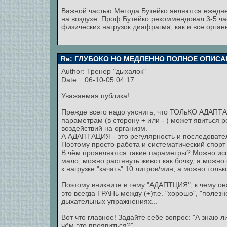
Важной частью Метода Бутейко являются ежедне
на воздухе. Проф.Бутейко рекоммендовал 3-5 час
физических нагрузок диафрагма, как и все орга
Re: ГЛУБОКО НО МЕДЛЕННО ПОЛНОЕ ОПИСА
Author: Тренер "дыхалок"
Date: 06-10-05 04:17
Уважаемая публика!
Прежде всего надо уяснить, что ТОЛьКО АДАП
параметрам (в сторону + или - ) может явиться 
воздействий на организм.
А АДАПТАЦИЯ - это регулярность и последовате
Поэтому просто работа и систематический спорт 
В чём проявляются такие параметры? Можно исп
мало, можно растянуть живот как бочку, а можно
к нагрузке "качать" 10 литров/мин, а можно только
Поэтому вникните в тему "АДАПТЦИЯ", к чему он
это всегда ГРАНь между (+)т.е. "хорошо", "полезно
дыхательных упражнениях...
Вот что главное! Задайте себе вопрос: "А знаю л
чём это проявиться?"