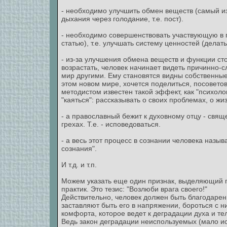
- необходимо улучшить обмен веществ (самый и
дыхания через голодание, т.е. пост).
- необходимо совершенствовать участвующую в 
статью), т.е. улучшать систему ценностей (делат
- из-за улучшения обмена веществ и функции с
возрастать, человек начинает видеть причинно-
мир другими. Ему становятся видны собственные 
этом новом мире, хочется поделиться, посоветов
методистом известен такой эффект, как "психоло
"каяться": рассказывать о своих проблемах, о жи
- а православный бежит к духовному отцу - свящ
грехах. Т.е. - исповедоваться.
- а весь этот процесс в сознании человека назыв
сознания".
И т.д. и т.п.
Можем указать еще один признак, выделяющий п
практик. Это тезис: "Возлюби врага своего!"
Действительно, человек должен быть благодарен
заставляют быть его в напряжении, бороться с ни
комфорта, которое ведет к деградации духа и те
Ведь закон деградации неиспользуемых (мало и