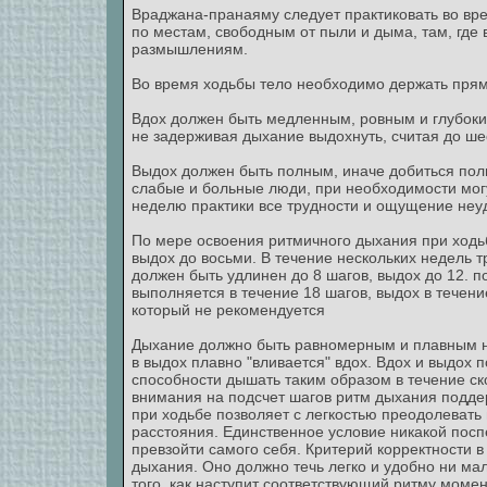
Враджана-пранаяму следует практиковать во вр
по местам, свободным от пыли и дыма, там, где 
размышлениям.
Во время ходьбы тело необходимо держать прям
Вдох должен быть медленным, ровным и глубоким
не задерживая дыхание выдохнуть, считая до ше
Выдох должен быть полным, иначе добиться пол
слабые и больные люди, при необходимости могу
неделю практики все трудности и ощущение неуд
По мере освоения ритмичного дыхания при ходьб
выдох до восьми. В течение нескольких недель т
должен быть удлинен до 8 шагов, выдох до 12. 
выполняется в течение 18 шагов, выдох в течени
который не рекомендуется
Дыхание должно быть равномерным и плавным ник
в выдох плавно "вливается" вдох. Вдох и выдох п
способности дышать таким образом в течение ск
внимания на подсчет шагов ритм дыхания подде
при ходьбе позволяет с легкостью преодолевать
расстояния. Единственное условие никакой посп
превзойти самого себя. Критерий корректности
дыхания. Оно должно течь легко и удобно ни ма
того, как наступит соответствующий ритму моме