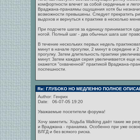
комфортности влечет за собой сердечные и лег
Враджана-пранаямы ощущения хотя бы незначите
возможности превышены. Следует прекратить рит
выдохов и вернуться к практике в несколько ме
При подсчете шагов за единицу принимается оди
ногой. Полный шаг - два обычных шага шаг прав
В течение нескольких первых недель практикова
минут в начале прогулки, 2 минут в середине и 2
прогулку. Затем длительность практики увеличива
минут. Затем каждая серия увеличивается еще на
окажется "охваченной" практикой Враджана-пран
поспешности.
Re: ГЛУБОКО НО МЕДЛЕННО ПОЛНОЕ ОПИСА
Author:
Генрих
Date: 06-07-05 19:20
Уважаемые посетители форума!
Хочу заметить: Ходьба Walking даёт такие же рез
и Враджана - пранаяма. Особенно при уже осво
ВЛГД и без всякого риска.