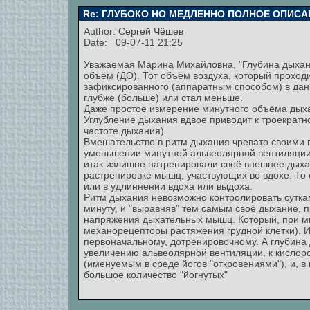
Re: ГЛУБОКО НО МЕДЛЕННО ПОЛНОЕ ОПИСА
Author:
Сергей Чёшев
Date: 09-07-11 21:25
Уважаемая Марина Михайловна, "Глубина дыхани
объём (ДО). Тот объём воздуха, который проходи
зафиксированного (аппаратным способом) в дан
глубже (больше) или стал меньше.
Даже простое измерение минутного объёма дых
Углубление дыхания вдвое приводит к троекрат
частоте дыхания).
Вмешательство в ритм дыхания чревато своими 
уменьшении минутной альвеолярной вентиляции)
итак излишне натренировали своё внешнее дыхани
растренировке мышц, участвующих во вдохе. То е
или в удлиннении вдоха или выдоха.
Ритм дыхания невозможно контролировать суткам
минуту, и "выравняв" тем самым своё дыхание, 
напряжения дыхательных мышц. Который, при м
механорецепторы растяжения грудной клетки). 
первоначальному, дотренировочному. А глубина 
увеличению альвеолярной вентиляции, к кислор
(именуемым в среде йогов "откровениями"), и, в 
большое количество "йогнутых"