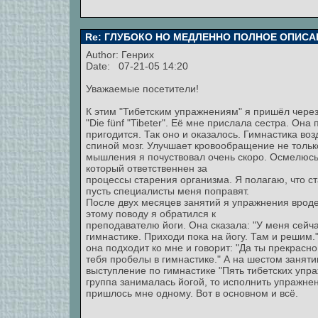
Re: ГЛУБОКО НО МЕДЛЕННО ПОЛНОЕ ОПИСА
Author:
Генрих
Date: 07-21-05 14:20
Уважаемые посетители!
К этим "Тибетским упражнениям" я пришёл через
"Die fünf "Tibeter". Её мне прислала сестра. Она
пригодится. Так оно и оказалось. Гимнастика воз
спиной мозг. Улучшает кровообращение не только
мышления я почуствовал очень скоро. Осмелюсь ск
который ответственнен за
процессы старения организма. Я полагаю, что ст
пусть специалисты меня поправят.
После двух месяцев занятий я упражнения вроде 
этому поводу я обратился к
преподавателю йоги. Она сказала: "У меня сейча
гимнастике. Приходи пока на йогу. Там и решим.
она подходит ко мне и говорит: "Да ты прекрасн
тебя пробелы в гимнастике." А на шестом заняти
выступление по гимнастике "Пять тибетских упраж
группа занималась йогой, то исполнить упражне
пришлось мне одному. Вот в основном и всё.