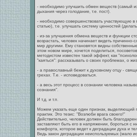
- необходимо улучшить обмен веществ (самый и
дыхания через голодание, т.е. пост).
- необходимо совершенствовать участвующую в 
статью), т.е. улучшать систему ценностей (делат
- из-за улучшения обмена веществ и функции с
возрастать, человек начинает видеть причинно-
мир другими. Ему становятся видны собственные 
этом новом мире, хочется поделиться, посоветов
методистом известен такой эффект, как "психоло
"каяться": рассказывать о своих проблемах, о жи
- а православный бежит к духовному отцу - свящ
грехах. Т.е. - исповедоваться.
- а весь этот процесс в сознании человека назыв
сознания".
И т.д. и т.п.
Можем указать еще один признак, выделяющий п
практик. Это тезис: "Возлюби врага своего!"
Действительно, человек должен быть благодарен
заставляют быть его в напряжении, бороться с ни
комфорта, которое ведет к деградации духа и те
Ведь закон деградации неиспользуемых (мало и