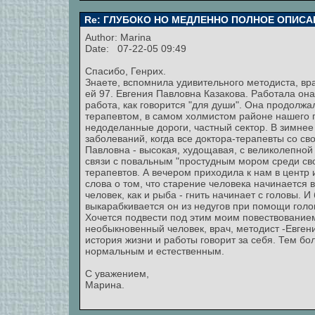
Re: ГЛУБОКО НО МЕДЛЕННО ПОЛНОЕ ОПИСА
Author:
Marina
Date: 07-22-05 09:49
Спасибо, Генрих.
Знаете, вспомнила удивительного методиста, вра
ей 97. Евгения Павловна Казакова. Работала она 
работа, как говорится "для души". Она продолжа
терапевтом, в самом холмистом районе нашего г
недоделанные дороги, частный сектор. В зимне
заболеваний, когда все доктора-терапевты со с
Павловна - высокая, худощавая, с великолепной 
связи с повальным "простудным мором среди сво
терапевтов. А вечером приходила к нам в центр 
слова о том, что старение человека начинается 
человек, как и рыба - гнить начинает с головы. И
выкарабкивается он из недугов при помощи голов
Хочется подвести под этим моим повествованием 
необыкновенный человек, врач, методист -Евгени
история жизни и работы говорит за себя. Тем бо
нормальным и естественным.
С уважением,
Марина.