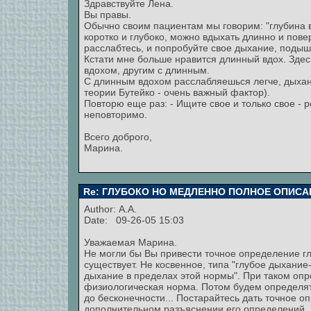
Здравствуйте Лена.
Вы правы.
Обычно своим пациентам мы говорим: "глубина в
коротко и глубоко, можно вдыхать длинно и пове
расслабтесь, и попробуйте свое дыхание, подышит
Кстати мне больше нравится длинный вдох. Зде
вдохом, другим с длинным.
С длинным вдохом расслабляешься легче, дыхани
теории Бутейко - очень важный фактор).
Повторю еще раз: - Ищите свое и только свое - 
неповторимо.
Всего доброго,
Марина.
Re: ГЛУБОКО НО МЕДЛЕННО ПОЛНОЕ ОПИСА
Author: А.А.
Date: 09-26-05 15:03
Уважаемая Марина.
Не могли бы Вы привести точное определение г
существует. Не косвенное, типа "глубое дыхани
дыхание в пределах этой нормы". При таком опр
физиологическая норма. Потом будем определять
до бесконечности... Постарайтесь дать точное 
дополнительном разъяснении его определений.