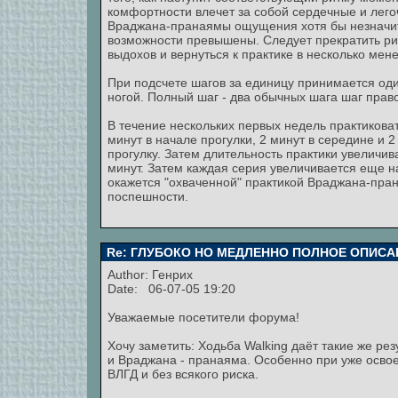
комфортности влечет за собой сердечные и лег
Враджана-пранаямы ощущения хотя бы незначите
возможности превышены. Следует прекратить рит
выдохов и вернуться к практике в несколько ме
При подсчете шагов за единицу принимается оди
ногой. Полный шаг - два обычных шага шаг прав
В течение нескольких первых недель практикова
минут в начале прогулки, 2 минут в середине и 2
прогулку. Затем длительность практики увеличива
минут. Затем каждая серия увеличивается еще на
окажется "охваченной" практикой Враджана-пран
поспешности.
Re: ГЛУБОКО НО МЕДЛЕННО ПОЛНОЕ ОПИСА
Author:
Генрих
Date: 06-07-05 19:20
Уважаемые посетители форума!
Хочу заметить: Ходьба Walking даёт такие же рез
и Враджана - пранаяма. Особенно при уже осво
ВЛГД и без всякого риска.