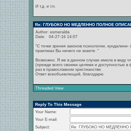
И т.д. и т.п.
Re: ГЛУБОКО НО МЕДЛЕННО ПОЛНОЕ ОПИСА
Author:
esmeralda
Date: 04-27-16 14:07
"С точки зрения законов психологии, кундалини- 
практиках Вы ничего не знаете. "
Возможно. Я же в данном случае имела в виду ч
(прежде всего своими целями и доступностью в 
раз в православном христианстве.
Ответ всеобъемлющий, благодарю.
Threaded View
Reply To This Message
Your Name:
Your E-mail:
Subject: