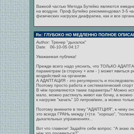
Важной частью Метода Бутейко являются ежедне
на воздухе. Проф.Бутейко рекоммендовал 3-5 час
физических нагрузок диафрагма, как и все орга
Re: ГЛУБОКО НО МЕДЛЕННО ПОЛНОЕ ОПИСА
Author: Тренер "дыхалок"
Date: 06-10-05 04:17
Уважаемая публика!
Прежде всего надо уяснить, что ТОЛьКО АДАП
параметрам (в сторону + или - ) может явиться 
воздействий на организм.
А АДАПТАЦИЯ - это регулярность и последовате
Поэтому просто работа и систематический спорт 
В чём проявляются такие параметры? Можно исп
мало, можно растянуть живот как бочку, а можно
к нагрузке "качать" 10 литров/мин, а можно только
Поэтому вникните в тему "АДАПТЦИЯ", к чему он
это всегда ГРАНь между (+)т.е. "хорошо", "полезно
дыхательных упражнениях...
Вот что главное! Задайте себе вопрос: "А знаю л
чём это проявиться?"