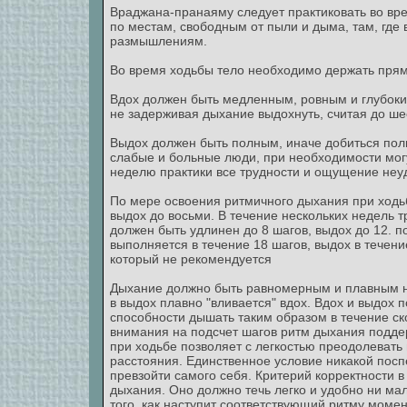
Враджана-пранаяму следует практиковать во вр
по местам, свободным от пыли и дыма, там, где 
размышлениям.
Во время ходьбы тело необходимо держать прям
Вдох должен быть медленным, ровным и глубоким
не задерживая дыхание выдохнуть, считая до ше
Выдох должен быть полным, иначе добиться пол
слабые и больные люди, при необходимости могу
неделю практики все трудности и ощущение неуд
По мере освоения ритмичного дыхания при ходьб
выдох до восьми. В течение нескольких недель т
должен быть удлинен до 8 шагов, выдох до 12. 
выполняется в течение 18 шагов, выдох в течени
который не рекомендуется
Дыхание должно быть равномерным и плавным ник
в выдох плавно "вливается" вдох. Вдох и выдох п
способности дышать таким образом в течение ск
внимания на подсчет шагов ритм дыхания подде
при ходьбе позволяет с легкостью преодолевать
расстояния. Единственное условие никакой посп
превзойти самого себя. Критерий корректности
дыхания. Оно должно течь легко и удобно ни ма
того, как наступит соответствующий ритму моме