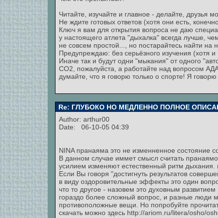
Читайте, изучайте и главное - делайте, друзья мо
Не ждите готовых ответов (хотя они есть, конечн
Ключ я вам для открытия вопроса не даю специал
у настоящего атлета "дыхалка" всегда лучше, че
не совсем простой..., но постарайтесь найти на 
Предупреждаю: без серьёзного изучения (хотя и
Иначе так и будут одни "мыкания" от одного "авто
СО2, пожалуйста, а работайте над вопросом
думайте, что я говорю только о спорте! Я говорю
Re: ГЛУБОКО НО МЕДЛЕННО ПОЛНОЕ ОПИСА
Author:
arthur00
Date: 06-10-05 04:39
NINA пранаяма это не изменненное состояние с
В данном случае иммет смысл считать пранаямо
усилием изменяют естественный ритм дыхания. (
Если Вы говоря "достигнуть результатов соверш
в виду оздоровительные эффекты это один вопро
что то другое - назовем это духовным развитием
гораздо более сложный вопрос, и разные люди 
противоположные вещи. Но попробуйте прочитат
скачать можно здесь http://ariom.ru/litera/osho/os