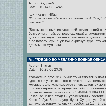
Author: АндрейЧ
Date: 10-14-05 14:48
Критика для NINы
"Огромное спасибо всем кто читает мой "бред", б
советом."
"Бессмысленный, изнуряющий, отупляющий разу
безрезультатный, сопровождающийся эмоциями н
для кого-то единственно возможная и лучшая тре
а по поводу "лучше уж точно физкультура" это к
дибильные мультики.
Re: ГЛУБОКО НО МЕДЛЕННО ПОЛНОЕ ОПИСА
Author:
Виктор
Date: 10-28-05 23:39
Уважаемые друзья! О гимнастики тибетских лам
здесь я хочу сказать - это великолепный компле
которые мало используются в повседневной жизни
прилив энергии и распределяет её ( что являет
более мощная система - это "ГИМНАСТИКА ГЕРМЕ
название. В неё входят 7 упражнений и состоит их 
Крест-2, Лук, Ворот и упр. Луны. Существуют 2-е
данную методику человек способен за 1,5 - 2 го