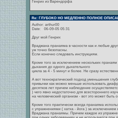
Генрих из Варендорфа
Re: ГЛУБОКО НО МЕДЛЕННО ПОЛНОЕ ОПИСА
Author:
arthur00
Date: 06-09-05 05:31
Друг мой Генрих
Враджана пранаяма в часности как и любые дру
уж точно безопасны.
Если конечно следовать инструкциям.
Кроме того за исключением нескольких пранаям
дыхания до одного дыхательного
цикла за 4 - 5 минут и более. Не сразу естестве
А вот технократический подход уменьшения гл
привычки как можно меньше использовать диафра
десятков лет причем наблюдение осуществляетс
) чего явно недостаточно для всестороннего изу
на человеческий организм - вот это может быть 
Кроме того практически всегда пранаяма исполь
с упражнениями ( хатха - йога ) за исключением
Враджана пранаямы. Причем каждое из упражне
при одних заболеваниях и не используется при д