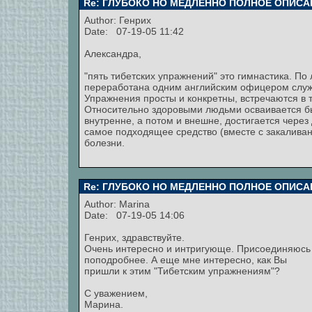
Re: ГЛУБОКО НО МЕДЛЕННО ПОЛНОЕ ОПИСА
Author:
Генрих
Date: 07-19-05 11:42
Александра,
"пять тибетских упражнений" это гимнастика. По
переработана одним английским офицером служи
Упражнения просты и конкретны, встречаются в т
Относительно здоровыми людьми осваивается б
внутренне, а потом и внешне, достигается через
самое подходящее средство (вместе с закалива
болезни.
Re: ГЛУБОКО НО МЕДЛЕННО ПОЛНОЕ ОПИСА
Author:
Marina
Date: 07-19-05 14:06
Генрих, здравствуйте.
Очень интересно и интригующе. Присоединяюсь 
поподробнее. А еще мне интересно, как Вы
пришли к этим "Тибетским упражнениям"?
С уважением,
Марина.