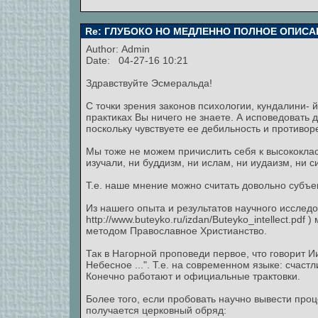
Re: ГЛУБОКО НО МЕДЛЕННО ПОЛНОЕ ОПИСА
Author:
Admin
Date: 04-27-16 10:21
Здравствуйте Эсмеральда!
С точки зрения законов психологии, кундалини- й
практиках Вы ничего не знаете. А исповедоват
поскольку чувствуете ее дебильность и противор
Мы тоже не можем причислить себя к высококла
изучали, ни буддизм, ни ислам, ни иудаизм, ни 
Т.е. наше мнение можно считать довольно субъе
Из нашего опыта и результатов научного исслед
http://www.buteyko.ru/izdan/Buteyko_intellect.pd
методом Православное Христианство.
Так в Нагорной проповеди первое, что говорит 
Небесное ...". Т.е. на современном языке: счаст
Конечно работают и официальные трактовки.
Более того, если пробовать научно вывести проц
получается церковный обряд: