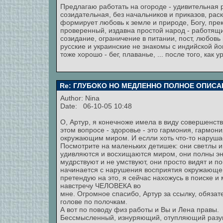
Предлагаю работать на огороде - удивительная ра
созидательная, без начальников и приказов, рас
формирует любовь к земле и природе, Богу, пр
проверенный, издавна простой народ - работящий
созидание, ограничение в питании, пост, любов
русские и украинские не знакомы с индийской йог
тоже хорошо - бег, плаванье, ... после того, как у
Re: ГЛУБОКО НО МЕДЛЕННО ПОЛНОЕ ОПИСА
Author:
Nina
Date: 06-10-05 10:48
О, Артур, я конечноже имела в виду совершенст
этом вопросе - здоровье - это гармония, гармон
окружающим миром. И еслли хоть что-то нарушает
Посмотрите на маленьких детишек: они светлы и
удивляются и восхищаются миром, они полны эн
мудрствуют и не умствуют, они просто видят и п
начинается с нарушения восприятия окружающего
претендую на это, я сейчас нахожусь в поиске и
навстречу ЧЕЛОВЕКА во
мне. Огромное спасибо, Артур за ссылку, обязат
голове по полочкам.
А вот по поводу физ работы и Вы и Лена правы.
Бессмысленный, изнуряющий, отупляющий разу