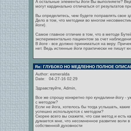
А остальные элементы йоги Вы выполняете? Вед
могут кардинально отличаться от результатов 
Вы определитесь, чем будете поправлять свое з
Дело в том, что методики во многом несовместим
йоги).
Самое главное отличие в том, что в методе Бут
экспериментально пациентом за счет наблюдени
В йоге - все должно приниматься на веру. Прич
нет. Ведь истинные йоги практически не пишут книг
Re: ГЛУБОКО НО МЕДЛЕННО ПОЛНОЕ ОПИСА
Author:
esmeralda
Date: 04-27-16 02:29
Здравствуйте, Admin,
Все же спрошу конкретно про кундалини-йогу - у
с методом?
Если не йога, хотелось бы тогда услышать, как
успешно используются с методом?
Скорее всего вы скажите, что сам метод и есть к
думается мне, что несомненное развитие воли 
собственной духовности