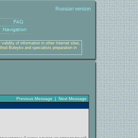
Russian version
alidity of information in other Internet sites,
thod Buteyko and specialists preparation in
Previous Message
|
Next Message