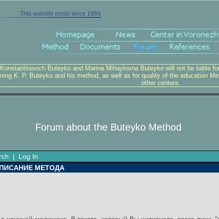
This website exists since 1999
 Konstantinovich Buteyko and Marina Mihaylovna Buteyko will not be liable for v
ning K. P. Buteyko and his method, as well as for quality of the education Me
other centers.
Forum about the Buteyko Method
rch
|
Log In
ОПИСАНИЕ МЕТОДА