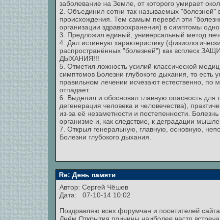
заболевание на Земле, от которого умирает око
2. Объединил сотни так называемых "болезней" в
происхождения. Тем самым перевёл эти "болезн
организации здравоохранения) в симптомы одной
3. Предложил единый, универсальный метод леч
4. Дал истинную характеристику (физиологичес
распространённых "болезней") как всплеск 
ДЫХАНИЯ!!!
5. Отметил ложность усилий классической меди
симптомов Болезни глубокого дыхания, то есть
правильном лечении исчезают естественно, по м
отпадает.
6. Выделил и обосновал главную опасность для 
дегенерация человека и человечества), практи
из-за её незаметности и постепенности. Болезн
организме и, как следствие, к деградации мышле
7. Открыл генеральную, главную, основную, н
Болезни глубокого дыхания.
Re: День памяти
Автор:
Сергей Чёшев
Дата: 07-10-14 10:02
Поздравляю всех форумчан и посетителей сайта
Днём Открытия причины наиболее часто встреч