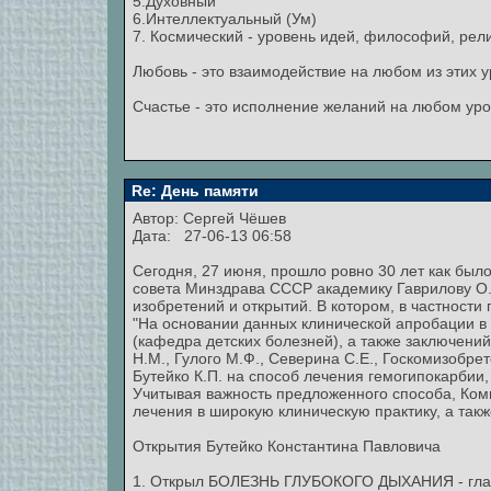
5.Духовный
6.Интеллектуальный (Ум)
7. Космический - уровень идей, философий, рели
Любовь - это взаимодействие на любом из этих у
Счастье - это исполнение желаний на любом уро
Re: День памяти
Автор:
Сергей Чёшев
Дата: 27-06-13 06:58
Сегодня, 27 июня, прошло ровно 30 лет как бы
совета Минздрава СССР академику Гаврилову О.
изобретений и открытий. В котором, в частности 
"На основании данных клинической апробации в
(кафедра детских болезней), а также заключени
Н.М., Гулого М.Ф., Северина С.Е., Госкомизобр
Бутейко К.П. на способ лечения гемогипокарби
Учитывая важность предложенного способа, Ком
лечения в широкую клиническую практику, а так
Открытия Бутейко Константина Павловича
1. Открыл БОЛЕЗНЬ ГЛУБОКОГО ДЫХАНИЯ - глав