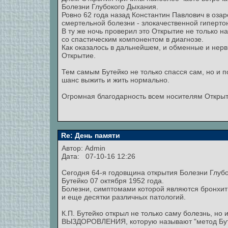
Болезни Глубокого Дыхания.
Ровно 62 года назад Константин Павлович в оза
смертельной болезни - злокачественной гиперто
В ту же ночь проверил это Открытие не только на
со спастическим компонентом в диагнозе.
Как оказалось в дальнейшем, и обменные и нерв
Открытие.
Тем самым Бутейко не только спасся сам, но и 
шанс выжить и жить нормально.
Огромная благодарность всем носителям Открыти
Re: День памяти
Автор:
Admin
Дата: 07-10-16 12:26
Сегодня 64-я годовщина открытия Болезни Глуб
Бутейко 07 октября 1952 года.
Болезни, симптомами которой являются бронхиты
и еще десятки различных патологий.
К.П. Бутейко открыл не только саму болезнь, н
ВЫЗДОРОВЛЕНИЯ, которую называют "метод Бут