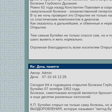
Болезни Глубокого Дыхания.
Ровно 62 года назад Константин Павлович в оза
смертельной болезни - злокачественной гиперто
В ту же ночь проверил это Открытие не только на
со спастическим компонентом в диагнозе.
Как оказалось в дальнейшем, и обменные и нерв
Открытие.
Тем самым Бутейко не только спасся сам, но и 
шанс выжить и жить нормально.
Огромная благодарность всем носителям Открыти
Re: День памяти
Автор:
Admin
Дата: 07-10-16 12:26
Сегодня 64-я годовщина открытия Болезни Глуб
Бутейко 07 октября 1952 года.
Болезни, симптомами которой являются бронхиты
и еще десятки различных патологий.
К.П. Бутейко открыл не только саму болезнь, н
ВЫЗДОРОВЛЕНИЯ, которую называют "метод Бут