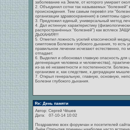
заболевание на Земле, от которого умирает око
2. Объединил сотни так называемых "болезней" в
происхождения. Тем самым перевёл эти "болезн
организации здравоохранения) в симптомы одной
3. Предложил единый, универсальный метод леч
4. Дал истинную характеристику (физиологичес
распространённых "болезней") как всплеск 
ДЫХАНИЯ!!!
5. Отметил ложность усилий классической меди
симптомов Болезни глубокого дыхания, то есть
правильном лечении исчезают естественно, по м
отпадает.
6. Выделил и обосновал главную опасность для 
дегенерация человека и человечества), практи
из-за её незаметности и постепенности. Болезн
организме и, как следствие, к деградации мышле
7. Открыл генеральную, главную, основную, н
Болезни глубокого дыхания.
Re: День памяти
Автор:
Сергей Чёшев
Дата: 07-10-14 10:02
Поздравляю всех форумчан и посетителей сайта
Днём Открытия причины наиболее часто встреч