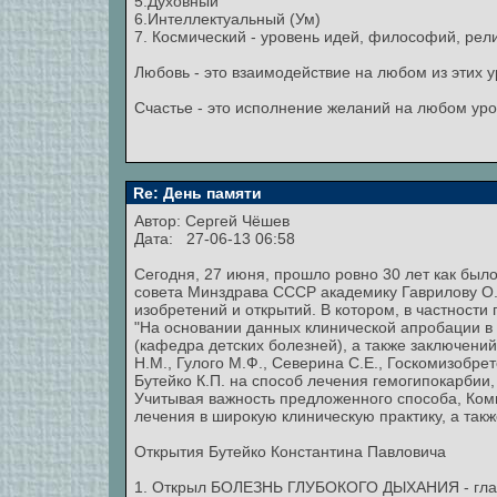
5.Духовный
6.Интеллектуальный (Ум)
7. Космический - уровень идей, философий, рели
Любовь - это взаимодействие на любом из этих у
Счастье - это исполнение желаний на любом уро
Re: День памяти
Автор:
Сергей Чёшев
Дата: 27-06-13 06:58
Сегодня, 27 июня, прошло ровно 30 лет как бы
совета Минздрава СССР академику Гаврилову О.
изобретений и открытий. В котором, в частности 
"На основании данных клинической апробации в
(кафедра детских болезней), а также заключени
Н.М., Гулого М.Ф., Северина С.Е., Госкомизобр
Бутейко К.П. на способ лечения гемогипокарби
Учитывая важность предложенного способа, Ком
лечения в широкую клиническую практику, а так
Открытия Бутейко Константина Павловича
1. Открыл БОЛЕЗНЬ ГЛУБОКОГО ДЫХАНИЯ - глав