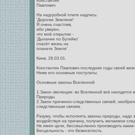
Константин
Павлович
На надгробной плите надпись:
'Дорогие Земляне!
Я очень счастлив,
ибо уверен,
что моё открытие -
'Дыхание по Бутейко'
спасёт жизнь на
планете Земля'.
Киев, 28.03.01.
Константин Павлович последние годы своей жизн
Ниже его основные постулаты.
Основные законы Вселенной
1.Закон эволюции: во Вселенной всё находится 
Природы.
2.Закон причинно-следственных связей, необра
следственным связям.
Разуму, чтобы исполнять законы природы, надо 
воздействуя на причину, получить желаемое след
Не имея цели, бессмысленно производить какие-
Бесцельность - это безмозглость.