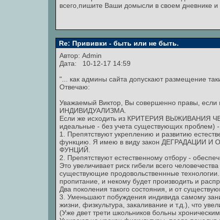
всего,пишите Ваши домысли в своем дневнике и 
Re: Прививки - быть или не быть.
Автор:
Admin
Дата: 10-12-17 14:59
"... как админы сайта допускают размещение таки
Отвечаю:
Уважаемый Виктор, Вы совершенно правы, ес
ИНДИВИДУАЛИЗМА.
Если же исходить из КРИТЕРИЯ ВЫЖИВАНИЯ Ч
идеальные - без учета существующих проблем) -
1. Препятствуют укреплению и развитию естестве
функцию. Я имею в виду закон ДЕГРАДАЦИ
ФУНЦИЙ.
2. Препятствуют естественному отбору - обеспе
Это увеличивает риск гибели всего человечеств
существующие продовольственнные технологии. 
пропитание, и некому будет производить и расп
Два поколения такого состояния, и от существую
3. Уменьшают побуждения индивида самому зани
жизни, физкультура, закаливание и т.д.), что ув
(Уже двет трети школьников больны хроничес