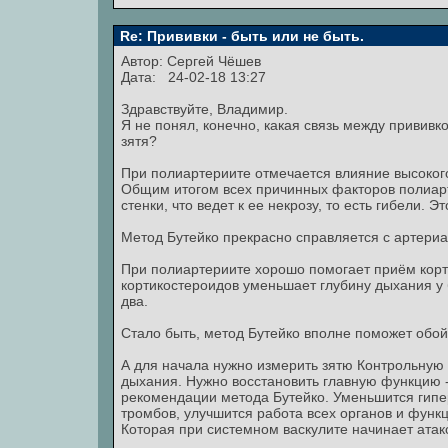
Re: Прививки - быть или не быть.
Автор:
Сергей Чёшев
Дата: 24-02-18 13:27
Здравствуйте, Владимир.
Я не понял, конечно, какая связь между привив
зятя?
При полиартериите отмечается влияние высокого
Общим итогом всех причинных факторов полиар
стенки, что ведет к ее некрозу, то есть гибели. Эт
Метод Бутейко прекрасно справляется с артери
При полиартериите хорошо помогает приём корт
кортикостероидов уменьшает глубину дыхания у 
два.
Стало быть, метод Бутейко вполне поможет обой
А для начала нужно измерить зятю Контрольную П
дыхания. Нужно восстановить главную функцию 
рекомендации метода Бутейко. Уменьшится гипе
тромбов, улучшится работа всех органов и функ
Которая при системном васкулите начинает атако