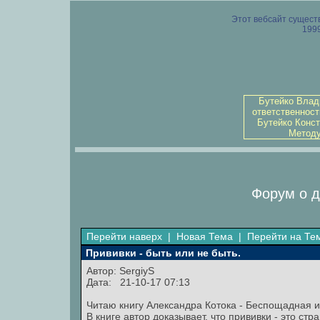
Этот вебсайт существ
1999
Бутейко Влад
ответственност
Бутейко Конст
Методу
Форум о д
Перейти наверх
|
Новая Тема
|
Перейти на Те
Прививки - быть или не быть.
Автор:
SergiyS
Дата: 21-10-17 07:13
Читаю книгу Александра Котока - Беспощадная 
В книге автор доказывает, что прививки - это ст