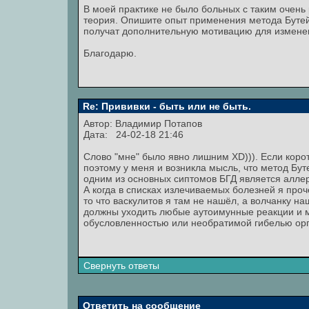
В моей практике не было больных с таким очень
теория. Опишите опыт применения метода Бутей
получат дополнительную мотивацию для изменен
Благодарю.
Re: Прививки - быть или не быть.
Автор:
Владимир Потапов
Дата: 24-02-18 21:46
Слово "мне" было явно лишним XD))). Если корот
поэтому у меня и возникла мысль, что метод Бу
одним из основных сиптомов БГД является аллер
А когда в списках излечиваемых болезней я проч
то что васкулитов я там не нашёл, а волчанку н
должны уходить любые аутоимунные реакции и м
обусловленностью или необратимой гибелью орг
Свернуть ответы
Ответить на сообщение