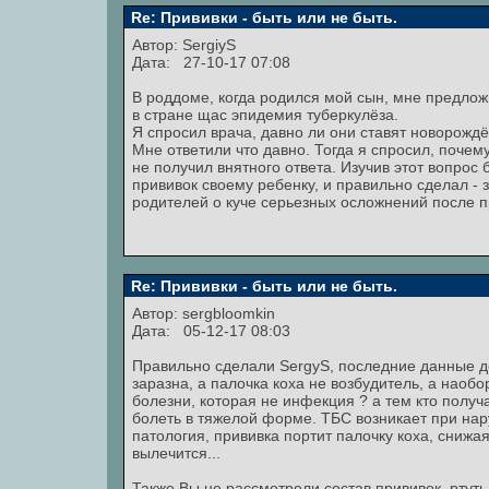
Re: Прививки - быть или не быть.
Автор:
SergiyS
Дата: 27-10-17 07:08
В роддоме, когда родился мой сын, мне предлож
в стране щас эпидемия туберкулёза.
Я спросил врача, давно ли они ставят новорожд
Мне ответили что давно. Тогда я спросил, почем
не получил внятного ответа. Изучив этот вопрос
прививок своему ребенку, и правильно сделал - з
родителей о куче серьезных осложнений после п
Re: Прививки - быть или не быть.
Автор:
sergbloomkin
Дата: 05-12-17 08:03
Правильно сделали SergyS, последние данные до
заразна, а палочка коха не возбудитель, а наоб
болезни, которая не инфекция ? а тем кто получа
болеть в тяжелой форме. ТБС возникает при нар
патология, прививка портит палочку коха, снижа
вылечится...
Также Вы не рассмотрели состав прививок, ртут