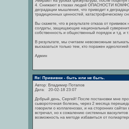
Умирают на уроках физкультуры, после поцелуя и
4. Снижают в глазах людей ОПАСНОСТИ КОМФОРТ
деградации мышления, что приводит к деградаци
традиционных ценностей, катастрофическому сн
Вы скажете, что в результате отказа от прививок 
солдаты, защищающие национальный суверените
собственность и общественный порядок и т.д. и т.
В результате, мы считаем невозможным затыкать
высказаться только тем, кто поражен идеологие
Админ
Re: Прививки - быть или не быть.
Автор:
Владимир Потапов
Дата: 20-02-18 23:07
Добрый день, Сергей! После постановки мне про
сывороточная болезнь, через 2 месяца перешедш
говорили о коллагенозах, и на сторонних сайтах
встречал, но к сожалению системных васкулитов
возможность на методе избавиться от полиартер