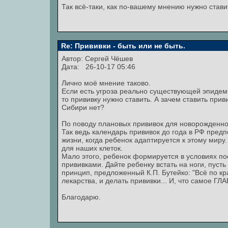
Так всё-таки, как по-вашему мнению нужно стави
Re: Прививки - быть или не быть.
Автор:
Сергей Чёшев
Дата: 26-10-17 05:46
Лично моё мнение таково.
Если есть угроза реально существующей эпидемии
то прививку нужно ставить. А зачем ставить прив
Сибири нет?
По поводу плановых прививок для новорожденно
Так ведь календарь прививок до года в РФ пред
жизни, когда ребенок адаптируется к этому мир
для наших клеток.
Мало этого, ребенок формируется в условиях п
прививками. Дайте ребенку встать на ноги, пуст
принцип, предложенный К.П. Бутейко: "Всё по кра
лекарства, и делать прививки... И, что самое Г
Благодарю.