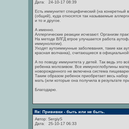
Дата: 24-10-17 08:39
Есть иммунитет специфический (на конкретный в
(общий), куда относятся так называемые аллерги
и то и другое.
А именно.
Аллергические реакции исчезают. Организм прак
На методе ВЛГД втрое улучшается работа аутофл
иммунологии).
Уходят аутоиммунные заболевания, такие как ау
красная волчанка), считающиеся в официально
А по поводу иммунитета у детей. Так ведь это в
ребенка молозивом. Все иммуноглобулины матери
новорожденного не включена система пищеварен
Таким образом ребенок приобретает весь набор
мать (или которые она получила в результате при
Благодарю.
Re: Прививки - быть или не быть.
Автор:
SergiyS
Дата: 25-10-17 06:33