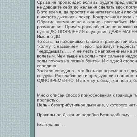
Срыва не произойдет, если вы будете предчувств
не доводите себя до желания сделать вдох погл
В это время, да простят мне читатели мой плохой
и частота дыхания - похер. Контрольная пауза - п
Обратил внимание на дыхание - расслабься. Нап
размягчения. Причём расслабление не должно 
нужно ДО ПОЯВЛЕНИЯ ощущения ДАЖЕ МАЛЕ
Именно ДО.
То есть, ты находишься близко к границе той обл
"холму" с названием "Недо", где живут "недоесть"
"недодышать". . . И не лезть с напряжением на 
волевым. Чем выше на холм - тем сильнее недос
холм похожа на лезвие бритвы. И с одной стороны
середина.
Золотая середина - это быть одновременно в дву
воздуха. Расслабления и предчувствия напряжени
ОДНОВРЕМЕННО. В этом суть бездыханности, без
.
Мною описан способ прикосновения к границе "ми
пропастью.
Цель - безатрибутивное дыхание, у которого нет о
Правильное Дыхание подобно Безподобному. . .
Благодарю. . .