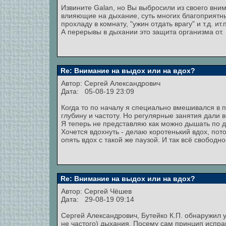
Извините Galan, но Вы выбросили из своего вни
влияющие на дыхание, cyть многих благоприятны
прохладу в комнату, "ужин отдать врагу" и т.д. ит.п
А перерывы в дыхании это защита организма от.
Re: Внимание на выдох или на вдох?
Автор:
Сергей Александрович
Дата: 05-08-19 23:09
Когда то по началу я специально вмешивался в 
глубину и частоту. Но регулярные занятия дали
Я теперь не представляю как можно дышать по д
Хочется вдохнуть - делаю коротенький вдох, пот
опять вдох с такой же паузой. И так всё свобод
Re: Внимание на выдох или на вдох?
Автор:
Сергей Чёшев
Дата: 29-08-19 09:14
Сергей Александрович, Бутейко К.П. обнаружил
не частого) дыхания. Посему сам принцип испра