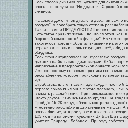
Если способ дыхания по Бутейко для снятия сим
словах, то получится: 'Не додыши'. С разной ст
сильной. . .
На самом деле, я так думаю, в дыхании важно н
воздуха", а подобрать такую степень расслаблен
То есть, важно ПРЕДЧУВСТВИЕ появления желан
Есть такое правило жизни: "во что смотришься, 
"корковой компонентой в функции". На чем конц
захотелось поесть - обратил внимание на это - р
переживал вновь и вновь ситуацию - всё, обида п
обидчика.
Если сконцентрировался на недостатке воздуха
дыхания на большие вдохи-выдохи. Либо напря
напряжение в префронтальной области коры голо
Именно поэтому во время практики все внимани
расслабления, которое происходит во время выд
чуть.
Отрабатывать этот навык надо каждый час по 5-1
первого срыва внимания с этого плавного, нежно
внимать расслаблению. При невозможности сохр
что-то другое. Займись чем-то другим. Не впадай
Пройдёт 15-20 минут, область контроля отдохнёт
мгновенно расслаблять дыхательные мышцы. А то
расслабление, которое у вас и так есть от рождени
103-летний китайский художник Ци Бай Ши на вр
учителя Природу". Добавлю: "Природу собственн