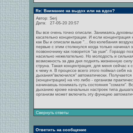
Re: Внимание на выдох или на вдох?
Автор:
Serj
Дата: 27-05-20 20:57
Вы все очень точно описали. Занимаясь духовны
касательно концентрации. И если концентрация 
как Вы и описали выше "... без колебания воздуха
первые с этим столкнулся когда только начинал
позвоночнику как говорится "за уши". Гораздо по
насильно нежелательно. Но молодость и сильная
возможность за два дня поднять жизненную силу
струна. Такая концентрация, для меня сейчас к 
к чему я. В процессе всего этого поймал себя на
дыхания"включился" автоматически. Получается
(концентрации) на что либо - организм практиче
начинаешь понимать суть состояния "сомати". В
дыханию кроме начальных настроек типа дышать 
организм может включить эту функцию автомати
Свернуть ответы
Ответить на сообщение