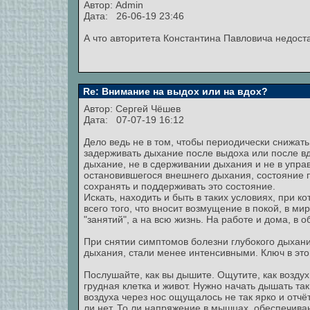
Автор:
Admin
Дата: 26-06-19 23:46
А что авторитета Константина Павловича недост
Re: Внимание на выдох или на вдох?
Автор:
Сергей Чёшев
Дата: 07-07-19 16:12
Дело ведь не в том, чтобы периодически снижат
задерживать дыхание после выдоха или после вд
дыхание, не в сдерживании дыхания и не в управ
остановившегося внешнего дыхания, состояние п
сохранять и поддерживать это состояние.
Искать, находить и быть в таких условиях, при 
всего того, что вносит возмущение в покой, в ми
"занятий", а на всю жизнь. На работе и дома, в о
При снятии симптомов болезни глубокого дыхан
дыхания, стали менее интенсивными. Ключ в это
Послушайте, как вы дышите. Ощутите, как воздух
грудная клетка и живот. Нужно начать дышать та
воздуха через нос ощущалось не так ярко и отчёт
ли нет. То ли напряжение в мышцах, обеспечиваю