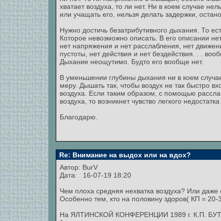
хватает воздуха, то ли нет. Ни в коем случае н
или учащать его, нельзя делать задержки, остан
Нужно достичь безатрибутивного дыхания. То ест
Которое невозможно описать. В его описании нет 
нет напряжения и нет расслабления, нет движени
пустоты, нет действия и нет бездействия. . . воо
Дыхание неощутимо. Будто его вообще нет.
В уменьшении глубины дыхания ни в коем случае
меру. Дышать так, чтобы воздух не так быстро вх
воздуха. Если таким образом, с помощью расс
воздуха, то возникнет чувство легкого недостатк
Благодарю.
Re: Внимание на выдох или на вдох?
Автор:
BurV
Дата: 16-07-19 18:20
Чем плоха средняя нехватка воздуха? Или даже 
Особенно тем, кто на половину здоров( КП = 20-3
На ЯЛТИНСКОЙ КОНФЕРЕНЦИИ 1989 г. К.П. БУТЕ