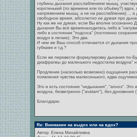
глубины дыхания расслаблением мышц, участвую
коротенький (по времени или по объёму?) вдох
напряжением мышц, а не на расслаблении)..., а 
свободное время, абсолютно не думая про дыха
Ну как же не думая, если Вы вполне осознанно 
дыхания Вы всё времянаходитесь либо в "натужи
либо в состоянии "подсоса" (постоянно сохраня
воздух в легкие). Это два.
И чем же Ваш способ отличается от дыхания пр
губками и т.д.?
Если же перевести формулировку дыхания по-Б
диафрагмы до маленького недостатка воздуха" н
Продление (насколько возможно) ощущения рас
появления чувства малюсенького, едва ощутимог
Это и есть состояние "недыхания", "апноэ". Это
воздуха, безветренно ("avatam"), без дуновения ("
Благодарю.
Re: Внимание на выдох или на вдох?
Автор:
Елена Михайловна