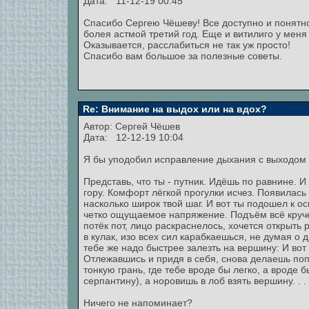
Дата: 11-12-19 00:45
Спасибо Сергею Чёшеву! Все доступно и понятн
болея астмой третий год. Еще и витилиго у меня 
Оказывается, расслабиться не так уж просто!
Спасибо вам большое за полезные советы.
Re: Внимание на выдох или на вдох?
Автор:
Сергей Чёшев
Дата: 12-12-19 10:04
Я бы уподобил исправление дыхания с выходом 
Представь, что ты - путник. Идёшь по равнине. 
гору. Комфорт лёгкой прогулки исчез. Появилась
насколько широк твой шаг. И вот ты подошел к 
четко ощущаемое напряжение. Подъём всё круче.
потёк пот, лицо раскраснелось, хочется открыть 
в кулак, изо всех сил карабкаешься, не думая о
тебе же надо быстрее залезть на вершину: И вот
Отлежавшись и придя в себя, снова делаешь поп
тонкую грань, где тебе вроде бы легко, а вроде 
серпантину), а норовишь в лоб взять вершину. . .
Ничего не напоминает?