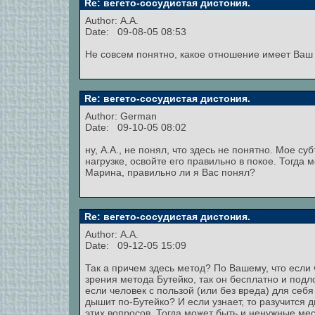
Re: вегето-сосудистая дистония.
Author: A.A.
Date: 09-08-05 08:53
Не совсем понятно, какое отношение имеет Ваш о
Re: вегето-сосудистая дистония.
Author: German
Date: 09-10-05 08:02
ну, А.А., не понял, что здесь не понятно. Мое 
нагрузке, освойте его правильно в покое. Тогда
Марина, правильно ли я Вас понял?
Re: вегето-сосудистая дистония.
Author: A.A.
Date: 09-12-05 15:09
Так а причем здесь метод? По Вашему, что если 
зрения метода Бутейко, так он бесплатно и подл
если человек с пользой (или без вреда) для себя 
дышит по-Бутейко? И если узнает, то разучится 
этих вопросов. Тогда может быть и ненужные ме