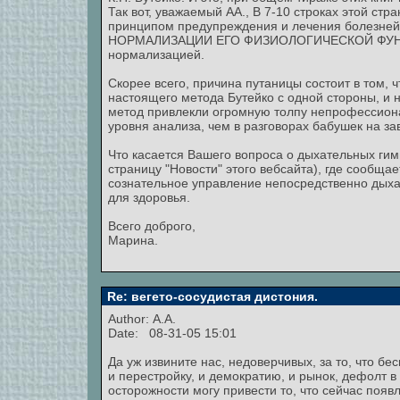
Так вот, уважаемый АА., В 7-10 строках этой ст
принципом предупреждения и лечения болезней
НОРМАЛИЗАЦИИ ЕГО ФИЗИОЛОГИЧЕСКОЙ ФУНКЦИИ
нормализацией.
Скорее всего, причина путаницы состоит в том,
настоящего метода Бутейко с одной стороны, и
метод привлекли огромную толпу непрофессиона
уровня анализа, чем в разговорах бабушек на за
Что касается Вашего вопроса о дыхательных гимн
страницу "Новости" этого вебсайта), где сообща
сознательное управление непосредственно дыха
для здоровья.
Всего доброго,
Марина.
Re: вегето-сосудистая дистония.
Author: A.A.
Date: 08-31-05 15:01
Да уж извините нас, недоверчивых, за то, что б
и перестройку, и демократию, и рынок, дефолт в
осторожности могу привести то, что сейчас появ