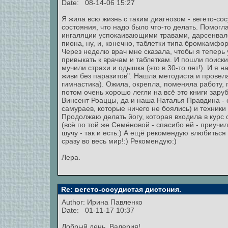
Date: 08-14-06 15:27
Я жила всю жизнь с таким диагнозом - вегето-со
состояния, что надо было что-то делать. Помогл
ингаляции успокаивающими травами, дарсенвал
пиона, ну, и, конечно, таблетки типа бромкамфо
Через неделю врач мне сказала, чтобы я теперь 
привыкать к врачам и таблеткам. И пошли поиски,
мучили страхи и одышка (это в 30-то лет!). И я
живи без паразитов". Нашла методиста и провел
гимнастика). Ожила, окрепла, поменяла работу, г
потом очень хорошо легли на всё это книги зару
Винсент Роаццы, да и наша Наталья Правдина - 
самураев, которые ничего не боялись) и техники
Продолжаю делать йогу, которая входила в курс
(всё по той же Семёновой - спасибо ей - приучил
шучу - так и есть:) А ещё рекомендую влюбиться -
сразу во весь мир!:) Рекомендую:)
Лера.
Re: вегето-сосудистая дистония.
Author:
Ирина Павленко
Date: 01-11-17 10:37
Добрый день, Валерия!