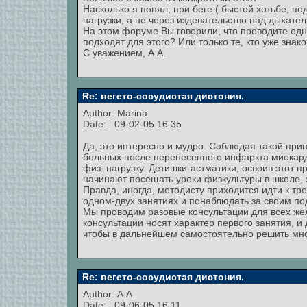
Насколько я понял, при беге ( быстой хотьбе, п
нагрузки, а не через издевательство над дыхате
На этом форуме Вы говорили, что проводите одн
подходят для этого? Или только те, кто уже знак
С уважением, А.А.
Re: вегето-сосудистая дистония.
Author:
Marina
Date: 09-02-05 16:35
Да, это интересно и мудро. Соблюдая такой пр
больных после перенесенного инфаркта миокар
физ. нагрузку. Детишки-астматики, освоив этот п
начинают посещать уроки физкультуры в школе, 
Правда, иногда, методисту приходится идти к тр
одном-двух занятиях и понаблюдать за своим п
Мы проводим разовые консультации для всех жел
консультации носят характер первого занятия, и
чтобы в дальнейшем самостоятельно решить мно
Re: вегето-сосудистая дистония.
Author: A.A.
Date: 09-06-05 16:11