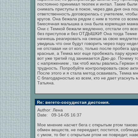
постоянно принимал теопек и интал. Такие были
снимать приступы в покое, через два дня она по
ответственность договорилась с учителем, чтоб
кругов. Она бежала рядом с ним в толпе со всеми
5месячная малышка а она была кормящая мама, р
Они с Темкой бежали медленно, отстали ото всех
без приступов и без ОТДЫШКИ! Она тогда Темке с
начнешь реагировать на смешк за свою медлител
увидишь что они будут говорить через пару неде
не отставая ни от кого, только после пробега з
красные, а Темка мог еще пробежать пару кружоч
вот уже третий год занимается Дзю-до. Почему т
с напряжением , так чтоб жилы рвались.Герман п
трудность. Попробуйте контролировать свою акти
После этого и я стала метод осваивать, Темка м
С благодарностью ко всем, кто не дает угаснуть 
Татьяна.
Re: вегето-сосудистая дистония.
Author:
Лена
Date: 09-14-05 16:37
Мое мнение насчет бега с открытым ртом таково
обмен веществ, не переедает, постится, соблюда
с умом, то бег с открытым ртом не повредит, на