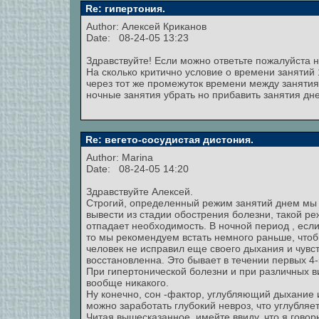
Re: гипертония.
Author:
Алексей Криканов
Date: 08-24-05 13:23
Здравствуйте! Если можно ответьте пожалуйста н
На сколько критично условие о времени занятий 1
через тот же промежуток времени между занятия
ночные занятия убрать но прибавить занятия дн
Re: вегето-сосудистая дистония.
Author:
Marina
Date: 08-24-05 14:20
Здравствуйте Алексей.
Строгий, определенный режим занятий днем мы 
вывести из стадии обострения болезни, такой ре
отпадает необходимость. В ночной период , есл
то мы рекомендуем встать немного раньше, чтобы
человек не исправил еще своего дыхания и чувс
восстановленна. Это бывает в течении первых 4-
При гипертонической болезни и при различных в
вообще никакого.
Ну конечно, сон -фактор, углубляющий дыхание и
можно заработать глубокий невроз, что углубля
Читая вышесказанное, имейте ввиду, что я говор