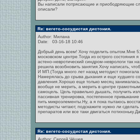
Вы написали потрясающие и приободряющие слов
описали?
Re: вегето-сосудистая дистония.
Author:
Милана
Date: 03-16-18 10:46
Добрый день всем! Хочу поделить опытом.Мне 51
московском центре.Тогда из острого состояния я
астено-невротический синдром-неврологи так н
решила возобновить занятия.Хочу написать, чт
И МП.(Тогда много лет назад методист помогала 
Намерялась до срыва дыхания и еще худшего со
давления.Хорошо еще только месяц занималась, 
вообще не мерить, а мерить в центре грамотны
самоцель. Цель правильно дышать, получить из
пассивная тренировка, постепенное привыкание
пить микроэлементы.Ну, а я пока пытаюсь восста
методисты читают, подскажите нужно ли сделать
препаратов или все таки двигаться потихоньку.Д
Re: вегето-сосудистая дистония.
Author:
Сергей Чёшев