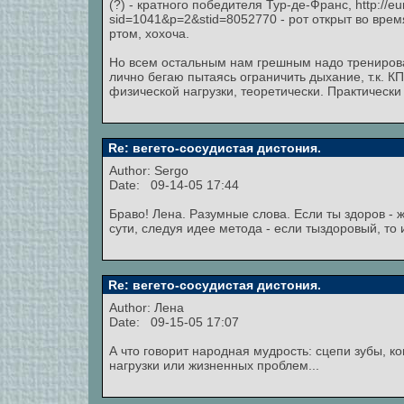
(?) - кратного победителя Тур-де-Франс, http://eur
sid=1041&p=2&stid=8052770 - рот открыт во вре
ртом, хохоча.
Но всем остальным нам грешным надо тренирова
лично бегаю пытаясь ограничить дыхание, т.к. К
физической нагрузки, теоретически. Практически
Re: вегето-сосудистая дистония.
Author: Sergo
Date: 09-14-05 17:44
Браво! Лена. Разумные слова. Если ты здоров - ж
сути, следуя идее метода - если тыздоровый, то 
Re: вегето-сосудистая дистония.
Author:
Лена
Date: 09-15-05 17:07
А что говорит народная мудрость: сцепи зубы, к
нагрузки или жизненных проблем...