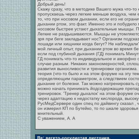
Добрый день!
Скажу сразу, что в методике Вашего мужа что-то
пропускаешь через легкие меньше воздуха, чем е
то, что при носовом дыхании, если его не огран
дыхании ртом, это факт. Именно это и побудило 
носовом быстрее устают дыхательные мышцы. При
Легкие не раздышиваются. Мышцы не утомляются.
зря при беге закладывает нос? Организм подсказ
лошади или хищники когда бегут? Не наблюдали?
мой личный опыт, при дыхании ртом во время бе
если под глубиной дыхания (ГД) понимать Минут
ГД понимать что-то индивидуальное и аморфно о
случае разным. Никаких закономерностей, сплош
развития выносливости и тренировки организма
теория (что-то было и на этом форуме на эту те
определяющим параметром, а следствием состоян
дыхание от болезни. Так можно натренировать с
можно начать принимать йодсодержащие препара
тренировок. 'Тренер дыхалок' на этом форуме оч
через адаптацию к недостатку кислорода, высоку
РусМедСервере один спец по дайвингу сказал , ч
он измерил КП по Бутейко, то по шкале здоровь
мнительный.
С уважением, А. А
Re: вегето-сосудистая дистония.