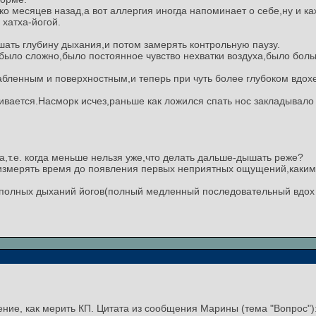
ко месяцев назад,а вот аллергия иногда напоминает о себе,ну и к
 хатха-йогой.
ть глубину дыхания,и потом замерять контрольную паузу.
было сложно,было постоянное чувство нехватки воздуха,было бол
абленным и поверхностным,и теперь при чуть более глубоком вдох
ивается.Насморк исчез,раньше как ложился спать нос закладывало
а,т.е. когда меньше нельзя уже,что делать дальше-дышать реже?
о измерять время до появления первых неприятных ощущений,каки
 полных дыханий йогов(полный медленный последовательный вдох о
ние, как мерить КП. Цитата из сообщения Марины (тема "Вопрос")