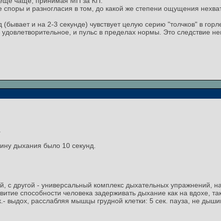
 еще чаще, принимая МП за КП.
е споры и разногласия в том, до какой же степени ощущения нехват
нд (бывает и на 2-3 секунде) чувствует целую серию "толчков" в г
 удовлетворительное, и пульс в пределах нормы. Это следствие н
.
бину дыхания было 10 секунд.
, с другой - универсальный комплекс дыхательных упражнений, н
звитие способности человека задерживать дыхание как на вдохе, так 
к.- выдох, расслабляя мышцы грудной клетки: 5 сек. пауза, не ды