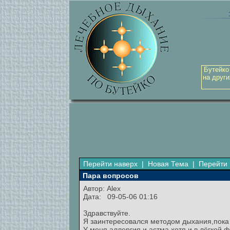
Бутейко
на други
Перейти наверх
|
Новая Тема
|
Перейти 
Пара вопросов
Автор:
Alex
Дата: 09-05-06 01:16
Здравствуйте.
Я заинтересовался методом дыхания,пока ч
У меня аллергия и астма хотя и в лёгкой 