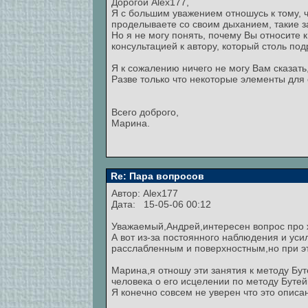
Дорогой Alex177,
Я с большим уважением отношусь к тому, ч
проделываете со своим дыханием, такие з
Но я не могу понять, почему Вы относите 
консультацией к автору, который столь п
Я к сожалению ничего не могу Вам сказать
Разве только что некоторые элементы для 
Всего доброго,
Марина.
Re: Пара вопросов
Автор:
Alex177
Дата: 15-05-06 00:12
Уважаемый,Андрей,интересен вопрос про 
А вот из-за постоянного наблюдения и ус
расслабленным и поверхностным,но при эт
Марина,я отношу эти занятия к методу Бут
человека о его исцелении по методу Бутей
Я конечно совсем не уверен что это описан