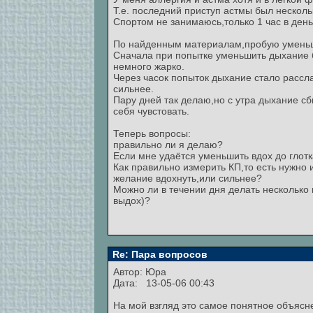
Т.е. последний приступ астмы был несколь
Спортом не занимаюсь,только 1 час в день
По найденным материалам,пробую уменьша
Сначала при попытке уменьшить дыхание 
немного жарко.
Через часок попыток дыхание стало рассл
сильнее.
Пару дней так делаю,но с утра дыхание сб
себя чувстовать.
Теперь вопросы:
правильно ли я делаю?
Если мне удаётся уменьшить вдох до глотк
Как правильно измерить КП,то есть нужн
желание вдохнуть,или сильнее?
Можно ли в течении дня делать несколько
выдох)?
Re: Пара вопросов
Автор: Юра
Дата: 13-05-06 00:43
На мой взгляд это самое понятное объясне