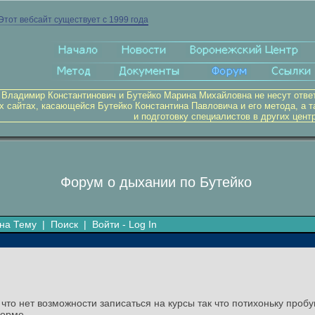
Этот вебсайт существует с 1999 года
 Владимир Константинович и Бутейко Марина Михайловна не несут отве
х сайтах, касающейся Бутейко Константина Павловича и его метода, а т
и подготовку специалистов в других цент
Форум о дыхании по Бутейко
на Тему
|
Поиск
|
Войти - Log In
то нет возможности записаться на курсы так что потихоньку пробу
форме.