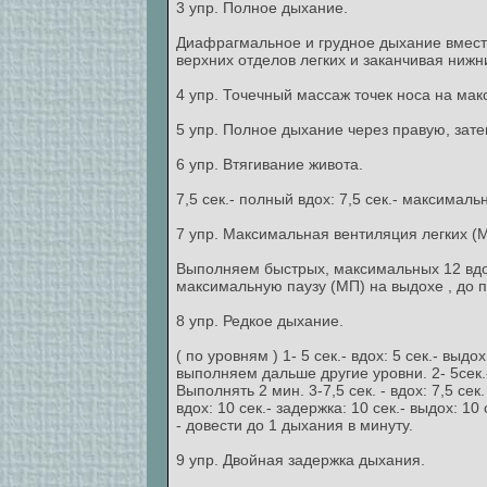
3 упр. Полное дыхание.
Диафрагмальное и грудное дыхание вместе.
верхних отделов легких и заканчивая нижним
4 упр. Точечный массаж точек носа на мак
5 упр. Полное дыхание через правую, зате
6 упр. Втягивание живота.
7,5 сек.- полный вдох: 7,5 сек.- максимал
7 упр. Максимальная вентиляция легких (
Выполняем быстрых, максимальных 12 вдохо
максимальную паузу (МП) на выдохе , до 
8 упр. Редкое дыхание.
( по уровням ) 1- 5 сек.- вдох: 5 сек.- вы
выполняем дальше другие уровни. 2- 5сек.- 
Выполнять 2 мин. 3-7,5 сек. - вдох: 7,5 сек
вдох: 10 сек.- задержка: 10 сек.- выдох: 1
- довести до 1 дыхания в минуту.
9 упр. Двойная задержка дыхания.