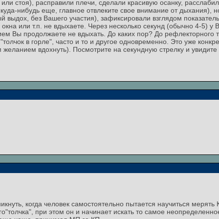
 или стоя), расправили плечи, сделали красивую осанку, расслаби
куда-нибудь еще, главное отвлеките свое внимание от дыхания), н
й выдох, без Вашего участия), зафиксировали взглядом показатель
окна или т.п. не вдыхаете. Через несколько секунд (обычно 4-5) у
ием Вы продолжаете не вдыхать. До каких пор? До рефлекторного
толчок в горле", часто и то и другое одновременно. Это уже конк
 желанием вдохнуть). Посмотрите на секундную стрелку и увидите
никнуть, когда человек самостоятельно пытается научиться мерять 
ого"толчка", при этом он и начинает искать то самое неопределенн