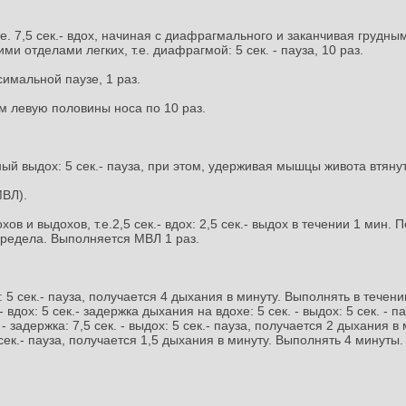
 7,5 сек.- вдох, начиная с диафрагмального и заканчивая грудным 
и отделами легких, т.е. диафрагмой: 5 сек. - пауза, 10 раз.
симальной паузе, 1 раз.
м левую половины носа по 10 раз.
ьный выдох: 5 сек.- пауза, при этом, удерживая мышцы живота втяну
МВЛ).
в и выдохов, т.е.2,5 сек.- вдох: 2,5 сек.- выдох в течении 1 мин
предела. Выполняется МВЛ 1 раз.
дох: 5 сек.- пауза, получается 4 дыхания в минуту. Выполнять в тече
вдох: 5 сек.- задержка дыхания на вдохе: 5 сек. - выдох: 5 сек. - п
. - задержка: 7,5 сек. - выдох: 5 сек.- пауза, получается 2 дыхания в
0 сек.- пауза, получается 1,5 дыхания в минуту. Выполнять 4 минуты