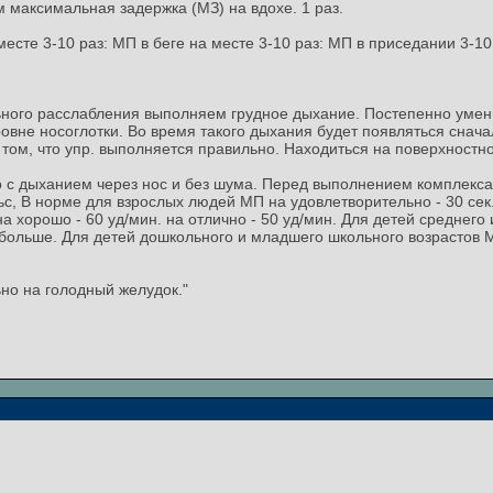
 максимальная задержка (МЗ) на вдохе. 1 раз.
месте 3-10 раз: МП в беге на месте 3-10 раз: МП в приседании 3-10
ного расслабления выполняем грудное дыхание. Постепенно умен
вне носоглотки. Во время такого дыхания будет появляться сначал
том, что упр. выполняется правильно. Находиться на поверхностно
 с дыханием через нос и без шума. Перед выполнением комплекса
, В норме для взрослых людей МП на удовлетворительно - 30 сек., 
на хорошо - 60 уд/мин. на отлично - 50 уд/мин. Для детей среднего
 больше. Для детей дошкольного и младшего школьного возрастов М
но на голодный желудок."