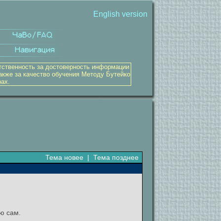
English version
тственность за достоверность информации
акже за качество обучения Методу Бутейко
рах.
Тема новее
|
Тема позднее
ю сам.