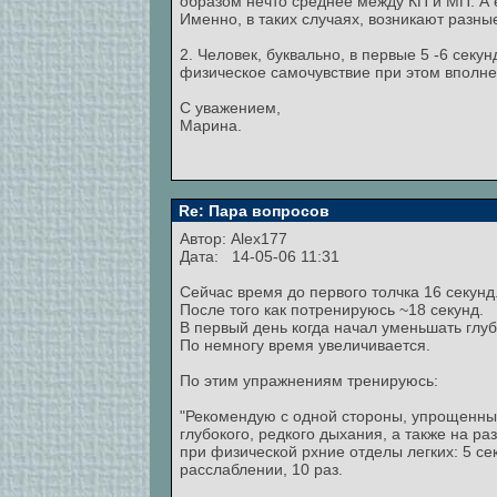
образом нечто среднее между КП и МП. А
Именно, в таких случаях, возникают разны
2. Человек, буквально, в первые 5 -6 секу
физическое самочувствие при этом вполне
С уважением,
Марина.
Re: Пара вопросов
Автор:
Alex177
Дата: 14-05-06 11:31
Сейчас время до первого толчка 16 секунд
После того как потренируюсь ~18 секунд.
В первый день когда начал уменьшать глу
По немногу время увеличивается.
По этим упражнениям тренируюсь:
"Рекомендую с одной стороны, упрощенный
глубокого, редкого дыхания, а также на ра
при физической рхние отделы легких: 5 се
расслаблении, 10 раз.