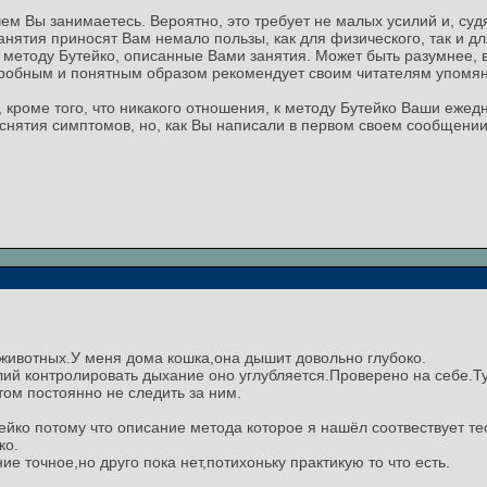
ем Вы занимаетесь. Вероятно, это требует не малых усилий и, судя
анятия приносят Вам немало пользы, как для физического, так и д
к методу Бутейко, описанные Вами занятия. Может быть разумнее, в
одробным и понятным образом рекомендует своим читателям упомя
, кроме того, что никакого отношения, к методу Бутейко Ваши еже
снятия симптомов, но, как Вы написали в первом своем сообщении
животных.У меня дома кошка,она дышит довольно глубоко.
илий контролировать дыхание оно углубляется.Проверено на себе.Т
ом постоянно не следить за ним.
ейко потому что описание метода которое я нашёл соотвествует те
ко.
ие точное,но друго пока нет,потихоньку практикую то что есть.