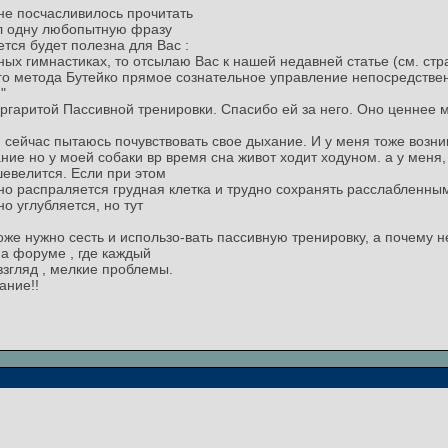
не посчасливилось прочитать
л одну любопытную фразу
тся будет полезна для Вас :
ых гимнастиках, то отсылаю Вас к нашей недавней статье (см. стра
ого метода Бутейко прямое сознательное управление непосредств
"
аритой Пассивной тренировки. Спасибо ей за него. Оно ценнее мн
 и сейчас пытаюсь почувствовать свое дыхание. И у меня тоже возни
ние но у моей собаки вр время сна живот ходит ходуном. а у меня,
шевелится. Если при этом
но распраляется грудная клетка и трудно сохранять расслабленным
о углубляется, но тут
же нужно сесть и использо-вать пассивную тренировку, а почему н
а форуме , где каждый
взгляд , мелкие проблемы.
ание!!