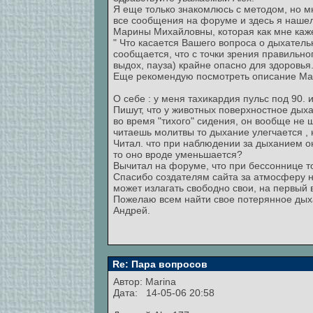
Я еще только знакомлюсь с методом, но м
все сообщения на форуме и здесь я наше
Марины Михайловны, которая как мне каже
" Что касается Вашего вопроса о дыхательн
сообщается, что с точки зрения правильн
выдох, пауза) крайне опасно для здоровья.
Еще рекомендую посмотреть описание Марг
О себе : у меня тахикардия пульс под 90.
Пишут, что у животных поверхностное дыха
во время "тихого" сидения, он вообще не 
читаешь молитвы то дыхание улегчается , 
Читал. что при наблюдении за дыханием он
то оно вроде уменьшается?
Вычитал на форуме, что при бессоннице то
Спасибо создателям сайта за атмосферу н
может излагать свободно свои, на первый 
Пожелаю всем найти свое потерянное дых
Андрей.
Re: Пара вопросов
Автор:
Marina
Дата: 14-05-06 20:58